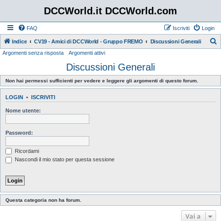
DCCWorld.it DCCWorld.com
FAQ
Iscriviti
Login
Indice
CV19 - Amici di DCCWorld - Gruppo FREMO
Discussioni Generali
Argomenti senza risposta
Argomenti attivi
e
Discussioni Generali
r
c
Non hai permessi sufficienti per vedere e leggere gli argomenti di questo forum.
a
LOGIN
•
ISCRIVITI
Nome utente:
Password:
Ricordami
Nascondi il mio stato per questa sessione
Questa categoria non ha forum.
Vai a