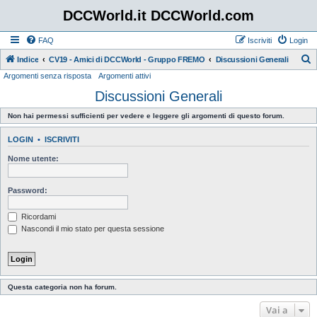
DCCWorld.it DCCWorld.com
FAQ
Iscriviti
Login
Indice
CV19 - Amici di DCCWorld - Gruppo FREMO
Discussioni Generali
Argomenti senza risposta
Argomenti attivi
e
Discussioni Generali
r
c
Non hai permessi sufficienti per vedere e leggere gli argomenti di questo forum.
a
LOGIN
•
ISCRIVITI
Nome utente:
Password:
Ricordami
Nascondi il mio stato per questa sessione
Questa categoria non ha forum.
Vai a