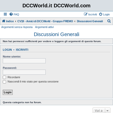
DCCWorld.it DCCWorld.com
FAQ
Iscriviti
Login
Indice
CV19 - Amici di DCCWorld - Gruppo FREMO
Discussioni Generali
Argomenti senza risposta
Argomenti attivi
e
Discussioni Generali
r
c
Non hai permessi sufficienti per vedere e leggere gli argomenti di questo forum.
a
LOGIN
•
ISCRIVITI
Nome utente:
Password:
Ricordami
Nascondi il mio stato per questa sessione
Questa categoria non ha forum.
Vai a