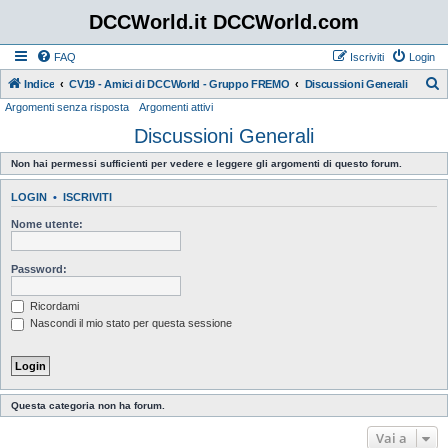
DCCWorld.it DCCWorld.com
FAQ
Iscriviti
Login
Indice
CV19 - Amici di DCCWorld - Gruppo FREMO
Discussioni Generali
Argomenti senza risposta
Argomenti attivi
e
Discussioni Generali
r
c
Non hai permessi sufficienti per vedere e leggere gli argomenti di questo forum.
a
LOGIN
•
ISCRIVITI
Nome utente:
Password:
Ricordami
Nascondi il mio stato per questa sessione
Questa categoria non ha forum.
Vai a