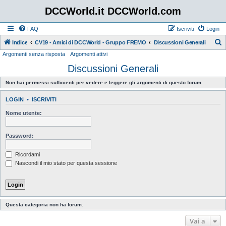
DCCWorld.it DCCWorld.com
FAQ
Iscriviti
Login
Indice
CV19 - Amici di DCCWorld - Gruppo FREMO
Discussioni Generali
Argomenti senza risposta
Argomenti attivi
e
Discussioni Generali
r
c
Non hai permessi sufficienti per vedere e leggere gli argomenti di questo forum.
a
LOGIN
•
ISCRIVITI
Nome utente:
Password:
Ricordami
Nascondi il mio stato per questa sessione
Questa categoria non ha forum.
Vai a