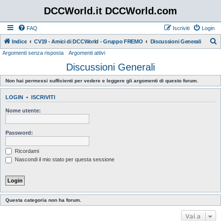
DCCWorld.it DCCWorld.com
FAQ
Iscriviti
Login
Indice
CV19 - Amici di DCCWorld - Gruppo FREMO
Discussioni Generali
Argomenti senza risposta
Argomenti attivi
e
Discussioni Generali
r
c
Non hai permessi sufficienti per vedere e leggere gli argomenti di questo forum.
a
LOGIN
•
ISCRIVITI
Nome utente:
Password:
Ricordami
Nascondi il mio stato per questa sessione
Questa categoria non ha forum.
Vai a