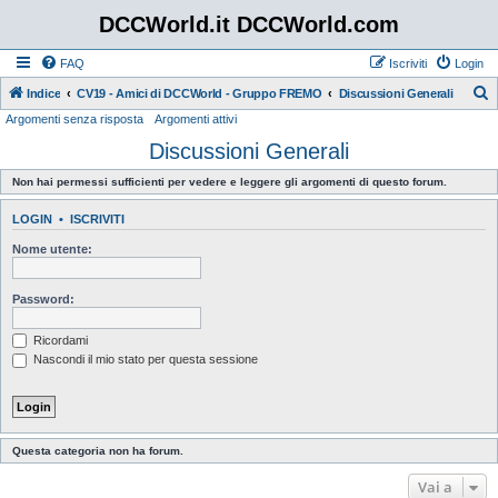
DCCWorld.it DCCWorld.com
FAQ
Iscriviti
Login
Indice
CV19 - Amici di DCCWorld - Gruppo FREMO
Discussioni Generali
Argomenti senza risposta
Argomenti attivi
e
Discussioni Generali
r
c
Non hai permessi sufficienti per vedere e leggere gli argomenti di questo forum.
a
LOGIN
•
ISCRIVITI
Nome utente:
Password:
Ricordami
Nascondi il mio stato per questa sessione
Questa categoria non ha forum.
Vai a