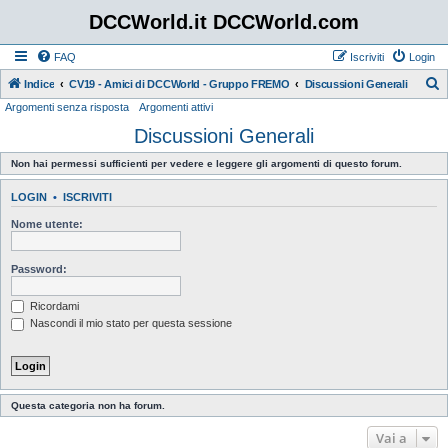
DCCWorld.it DCCWorld.com
FAQ
Iscriviti
Login
Indice
CV19 - Amici di DCCWorld - Gruppo FREMO
Discussioni Generali
Argomenti senza risposta
Argomenti attivi
e
Discussioni Generali
r
c
Non hai permessi sufficienti per vedere e leggere gli argomenti di questo forum.
a
LOGIN
•
ISCRIVITI
Nome utente:
Password:
Ricordami
Nascondi il mio stato per questa sessione
Questa categoria non ha forum.
Vai a