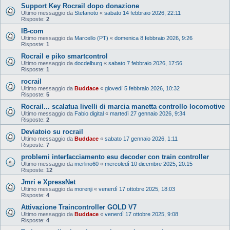
Support Key Rocrail dopo donazione
Ultimo messaggio da
Stefanoto
«
sabato 14 febbraio 2026, 22:11
Risposte:
2
IB-com
Ultimo messaggio da
Marcello (PT)
«
domenica 8 febbraio 2026, 9:26
Risposte:
1
Rocrail e piko smartcontrol
Ultimo messaggio da
docdelburg
«
sabato 7 febbraio 2026, 17:56
Risposte:
1
rocrail
Ultimo messaggio da
Buddace
«
giovedì 5 febbraio 2026, 10:32
Risposte:
5
Rocrail... scalatua livelli di marcia manetta controllo locomotive
Ultimo messaggio da
Fabio digital
«
martedì 27 gennaio 2026, 9:34
Risposte:
2
Deviatoio su rocrail
Ultimo messaggio da
Buddace
«
sabato 17 gennaio 2026, 1:11
Risposte:
7
problemi interfacciamento esu decoder con train controller
Ultimo messaggio da
merlino60
«
mercoledì 10 dicembre 2025, 20:15
Risposte:
12
Jmri e XpressNet
Ultimo messaggio da
morenji
«
venerdì 17 ottobre 2025, 18:03
Risposte:
4
Attivazione Traincontroller GOLD V7
Ultimo messaggio da
Buddace
«
venerdì 17 ottobre 2025, 9:08
Risposte:
4