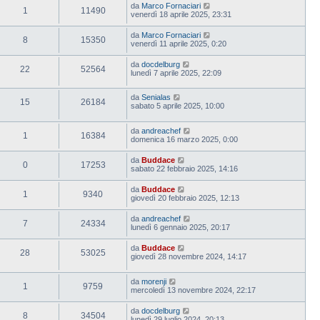
da
Marco Fornaciari
1
11490
venerdì 18 aprile 2025, 23:31
da
Marco Fornaciari
8
15350
venerdì 11 aprile 2025, 0:20
da
docdelburg
22
52564
lunedì 7 aprile 2025, 22:09
da
Senialas
15
26184
sabato 5 aprile 2025, 10:00
da
andreachef
1
16384
domenica 16 marzo 2025, 0:00
da
Buddace
0
17253
sabato 22 febbraio 2025, 14:16
da
Buddace
1
9340
giovedì 20 febbraio 2025, 12:13
da
andreachef
7
24334
lunedì 6 gennaio 2025, 20:17
da
Buddace
28
53025
giovedì 28 novembre 2024, 14:17
da
morenji
1
9759
mercoledì 13 novembre 2024, 22:17
da
docdelburg
8
34504
lunedì 29 luglio 2024, 20:13