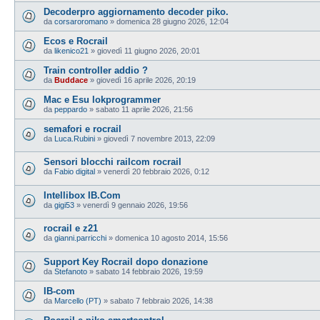
Decoderpro aggiornamento decoder piko.
da
corsaroromano
»
domenica 28 giugno 2026, 12:04
Ecos e Rocrail
da
likenico21
»
giovedì 11 giugno 2026, 20:01
Train controller addio ?
da
Buddace
»
giovedì 16 aprile 2026, 20:19
Mac e Esu lokprogrammer
da
peppardo
»
sabato 11 aprile 2026, 21:56
semafori e rocrail
da
Luca.Rubini
»
giovedì 7 novembre 2013, 22:09
Sensori blocchi railcom rocrail
da
Fabio digital
»
venerdì 20 febbraio 2026, 0:12
Intellibox IB.Com
da
gigi53
»
venerdì 9 gennaio 2026, 19:56
rocrail e z21
da
gianni.parricchi
»
domenica 10 agosto 2014, 15:56
Support Key Rocrail dopo donazione
da
Stefanoto
»
sabato 14 febbraio 2026, 19:59
IB-com
da
Marcello (PT)
»
sabato 7 febbraio 2026, 14:38