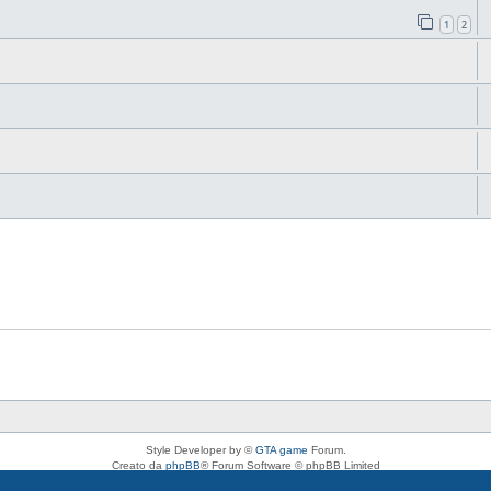
1
2
Style Developer by ©
GTA game
Forum.
Creato da
phpBB
® Forum Software © phpBB Limited
Traduzione Italiana
phpBB-Italia.it