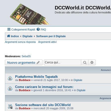
DCCWorld.it DCCWorld
Dedicato alla diffusione della cultura fermodellist
Collegamenti Rapidi
FAQ
Indice
Digitale
Software per il Digitale
Argomenti senza risposta
Argomenti attivi
Moderatore:
Seba55
Cerca
Ricerca av
Nuovo argomento
Annunci
Piattaforma Mobile Tapatalk
da
Buddace
»
venerdì 21 luglio 2017, 10:00
» in
Digitale
Come caricare le immagini sul forum:
da
Buddace
»
giovedì 1 dicembre 2016, 16:41
» in
Digitale
Argoment
Sezione software del sito DCCWorld
da
Buddace
»
mercoledì 20 maggio 2009, 15:08