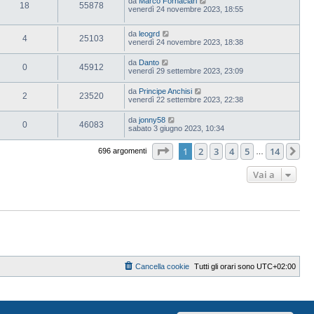
da
Marco Fornaciari
18
55878
venerdì 24 novembre 2023, 18:55
da
leogrd
4
25103
venerdì 24 novembre 2023, 18:38
da
Danto
0
45912
venerdì 29 settembre 2023, 23:09
da
Principe Anchisi
2
23520
venerdì 22 settembre 2023, 22:38
da
jonny58
0
46083
sabato 3 giugno 2023, 10:34
Pagina
1
di
14
1
2
3
4
5
14
Pr
696 argomenti
…
Vai a
Cancella cookie
Tutti gli orari sono
UTC+02:00