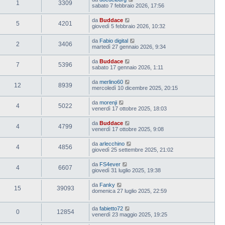
1
3309
sabato 7 febbraio 2026, 17:56
da
Buddace
5
4201
giovedì 5 febbraio 2026, 10:32
da
Fabio digital
2
3406
martedì 27 gennaio 2026, 9:34
da
Buddace
7
5396
sabato 17 gennaio 2026, 1:11
da
merlino60
12
8939
mercoledì 10 dicembre 2025, 20:15
da
morenji
4
5022
venerdì 17 ottobre 2025, 18:03
da
Buddace
4
4799
venerdì 17 ottobre 2025, 9:08
da
arlecchino
4
4856
giovedì 25 settembre 2025, 21:02
da
FS4ever
4
6607
giovedì 31 luglio 2025, 19:38
da
Fanky
15
39093
domenica 27 luglio 2025, 22:59
da
fabietto72
0
12854
venerdì 23 maggio 2025, 19:25