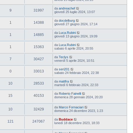
da
andreachef
9
31997
giovedì 25 luglio 2024, 13:07
da
docdelburg
1
14388
giovedì 27 giugno 2024, 17:14
da
Luca.Rubini
1
14885
giovedì 13 giugno 2024, 19:09
da
Luca.Rubini
1
15363
sabato 6 aprile 2024, 20:55
da
Teclys
7
30427
venerdì 5 aprile 2024, 10:51
da
seri201
0
33013
sabato 24 febbraio 2024, 22:38
da
mattfra
10
28533
martedì 6 febbraio 2024, 22:33
da
Roberto Fainelli
15
40153
domenica 28 gennaio 2024, 20:20
da
Marco Fornaciari
10
32429
domenica 24 dicembre 2023, 1:23
da
Buddace
121
247067
lunedì 18 dicembre 2023, 18:33