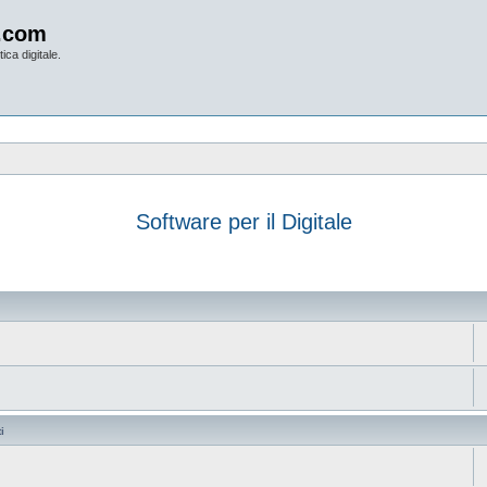
.com
ica digitale.
Software per il Digitale
anzata
i