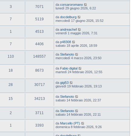
da
corsaroromano
3
7071
lunedì 29 giugno 2026, 6:22
da
docdelburg
7
5119
mercoledì 17 giugno 2026, 15:52
da
andreachef
1
4513
venerdì 1 maggio 2026, 7:31
da
p48308
7
4406
sabato 18 aprile 2026, 18:59
da
Stefanoto
110
148557
mercoledì 4 marzo 2026, 23:50
da
Fabio digital
18
8673
martedì 24 febbraio 2026, 12:55
da
gigi53
28
30717
giovedì 19 febbraio 2026, 19:13
da
Stefanoto
15
34213
sabato 14 febbraio 2026, 22:37
da
Stefanoto
2
3711
sabato 14 febbraio 2026, 22:11
da
Marcello (PT)
1
3393
domenica 8 febbraio 2026, 9:26
da
docdelburg