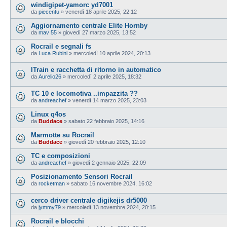
windigipet-yamorc yd7001
da
piecentu
»
venerdì 18 aprile 2025, 22:12
Aggiornamento centrale Elite Hornby
da
mav 55
»
giovedì 27 marzo 2025, 13:52
Rocrail e segnali fs
da
Luca.Rubini
»
mercoledì 10 aprile 2024, 20:13
ITrain e racchetta di ritorno in automatico
da
Aurelio26
»
mercoledì 2 aprile 2025, 18:32
TC 10 e locomotiva ..impazzita ??
da
andreachef
»
venerdì 14 marzo 2025, 23:03
Linux q4os
da
Buddace
»
sabato 22 febbraio 2025, 14:16
Marmotte su Rocrail
da
Buddace
»
giovedì 20 febbraio 2025, 12:10
TC e composizioni
da
andreachef
»
giovedì 2 gennaio 2025, 22:09
Posizionamento Sensori Rocrail
da
rocketman
»
sabato 16 novembre 2024, 16:02
cerco driver centrale digikejis dr5000
da
jymmy79
»
mercoledì 13 novembre 2024, 20:15
Rocrail e blocchi