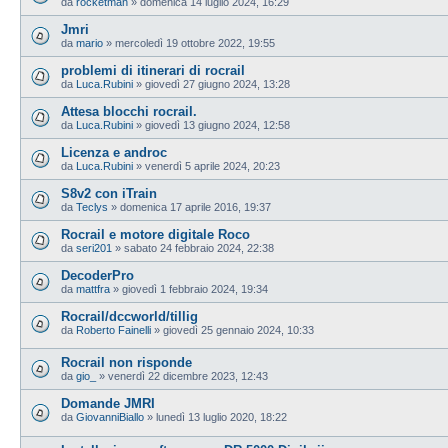
da
rocketman
»
domenica 14 luglio 2024, 16:29
Jmri
da
mario
»
mercoledì 19 ottobre 2022, 19:55
problemi di itinerari di rocrail
da
Luca.Rubini
»
giovedì 27 giugno 2024, 13:28
Attesa blocchi rocrail.
da
Luca.Rubini
»
giovedì 13 giugno 2024, 12:58
Licenza e androc
da
Luca.Rubini
»
venerdì 5 aprile 2024, 20:23
S8v2 con iTrain
da
Teclys
»
domenica 17 aprile 2016, 19:37
Rocrail e motore digitale Roco
da
seri201
»
sabato 24 febbraio 2024, 22:38
DecoderPro
da
mattfra
»
giovedì 1 febbraio 2024, 19:34
Rocrail/dccworld/tillig
da
Roberto Fainelli
»
giovedì 25 gennaio 2024, 10:33
Rocrail non risponde
da
gio_
»
venerdì 22 dicembre 2023, 12:43
Domande JMRI
da
GiovanniBiallo
»
lunedì 13 luglio 2020, 18:22