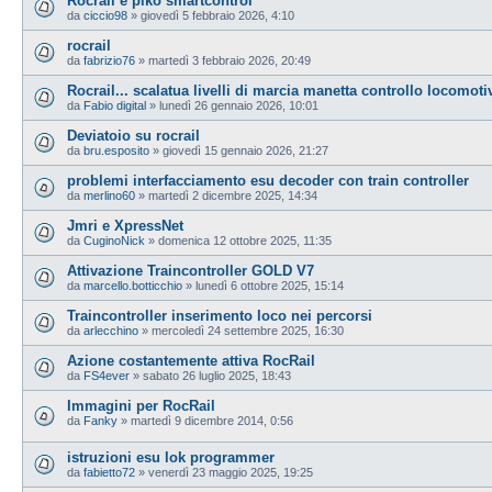
Rocrail e piko smartcontrol
da
ciccio98
»
giovedì 5 febbraio 2026, 4:10
rocrail
da
fabrizio76
»
martedì 3 febbraio 2026, 20:49
Rocrail... scalatua livelli di marcia manetta controllo locomoti
da
Fabio digital
»
lunedì 26 gennaio 2026, 10:01
Deviatoio su rocrail
da
bru.esposito
»
giovedì 15 gennaio 2026, 21:27
problemi interfacciamento esu decoder con train controller
da
merlino60
»
martedì 2 dicembre 2025, 14:34
Jmri e XpressNet
da
CuginoNick
»
domenica 12 ottobre 2025, 11:35
Attivazione Traincontroller GOLD V7
da
marcello.botticchio
»
lunedì 6 ottobre 2025, 15:14
Traincontroller inserimento loco nei percorsi
da
arlecchino
»
mercoledì 24 settembre 2025, 16:30
Azione costantemente attiva RocRail
da
FS4ever
»
sabato 26 luglio 2025, 18:43
Immagini per RocRail
da
Fanky
»
martedì 9 dicembre 2014, 0:56
istruzioni esu lok programmer
da
fabietto72
»
venerdì 23 maggio 2025, 19:25