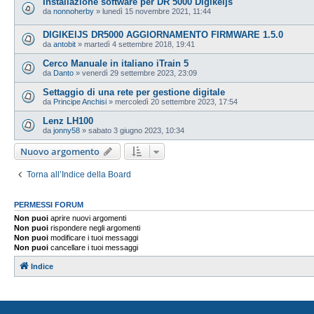
Installazione software per DR 5000 Digikeijs
da
nonnoherby
»
lunedì 15 novembre 2021, 11:44
DIGIKEIJS DR5000 AGGIORNAMENTO FIRMWARE 1.5.0
da
antobit
»
martedì 4 settembre 2018, 19:41
Cerco Manuale in italiano iTrain 5
da
Danto
»
venerdì 29 settembre 2023, 23:09
Settaggio di una rete per gestione digitale
da
Principe Anchisi
»
mercoledì 20 settembre 2023, 17:54
Lenz LH100
da
jonny58
»
sabato 3 giugno 2023, 10:34
Nuovo argomento
Torna all’Indice della Board
PERMESSI FORUM
Non puoi
aprire nuovi argomenti
Non puoi
rispondere negli argomenti
Non puoi
modificare i tuoi messaggi
Non puoi
cancellare i tuoi messaggi
Indice