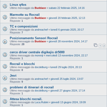
Linux q4os
Ultimo messaggio da
Buddace
«
sabato 22 febbraio 2025, 14:16
Marmotte su Rocrail
Ultimo messaggio da
Buddace
«
giovedì 20 febbraio 2025, 12:13
Risposte:
1
TC e composizioni
Ultimo messaggio da
andreachef
«
lunedì 6 gennaio 2025, 20:17
Risposte:
7
Posizionamento Sensori Rocrail
Ultimo messaggio da
Buddace
«
giovedì 28 novembre 2024, 14:17
Risposte:
28
1
2
cerco driver centrale digikejis dr5000
Ultimo messaggio da
morenji
«
mercoledì 13 novembre 2024, 22:17
Risposte:
1
Rocrail e blocchi
Ultimo messaggio da
docdelburg
«
lunedì 29 luglio 2024, 20:13
Risposte:
8
Jmri
Ultimo messaggio da
andreachef
«
giovedì 25 luglio 2024, 13:07
Risposte:
9
problemi di itinerari di rocrail
Ultimo messaggio da
docdelburg
«
giovedì 27 giugno 2024, 17:14
Risposte:
1
Attesa blocchi rocrail.
Ultimo messaggio da
Luca.Rubini
«
giovedì 13 giugno 2024, 19:09
Risposte:
1