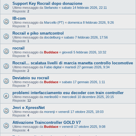
Support Key Rocrail dopo donazione
Ultimo messaggio da
Stefanoto
«
sabato 14 febbraio 2026, 22:11
Risposte:
2
IB-com
Ultimo messaggio da
Marcello (PT)
«
domenica 8 febbraio 2026, 9:26
Risposte:
1
Rocrail e piko smartcontrol
Ultimo messaggio da
docdelburg
«
sabato 7 febbraio 2026, 17:56
Risposte:
1
rocrail
Ultimo messaggio da
Buddace
«
giovedì 5 febbraio 2026, 10:32
Risposte:
5
Rocrail... scalatua livelli di marcia manetta controllo locomotive
Ultimo messaggio da
Fabio digital
«
martedì 27 gennaio 2026, 9:34
Risposte:
2
Deviatoio su rocrail
Ultimo messaggio da
Buddace
«
sabato 17 gennaio 2026, 1:11
Risposte:
7
problemi interfacciamento esu decoder con train controller
Ultimo messaggio da
merlino60
«
mercoledì 10 dicembre 2025, 20:15
Risposte:
12
Jmri e XpressNet
Ultimo messaggio da
morenji
«
venerdì 17 ottobre 2025, 18:03
Risposte:
4
Attivazione Traincontroller GOLD V7
Ultimo messaggio da
Buddace
«
venerdì 17 ottobre 2025, 9:08
Risposte:
4