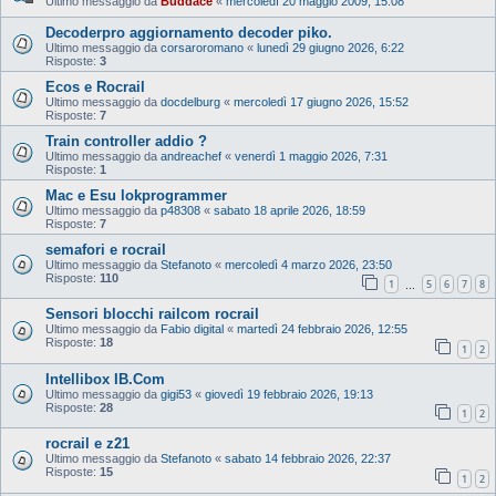
Ultimo messaggio da
Buddace
«
mercoledì 20 maggio 2009, 15:08
Decoderpro aggiornamento decoder piko.
Ultimo messaggio da
corsaroromano
«
lunedì 29 giugno 2026, 6:22
Risposte:
3
Ecos e Rocrail
Ultimo messaggio da
docdelburg
«
mercoledì 17 giugno 2026, 15:52
Risposte:
7
Train controller addio ?
Ultimo messaggio da
andreachef
«
venerdì 1 maggio 2026, 7:31
Risposte:
1
Mac e Esu lokprogrammer
Ultimo messaggio da
p48308
«
sabato 18 aprile 2026, 18:59
Risposte:
7
semafori e rocrail
Ultimo messaggio da
Stefanoto
«
mercoledì 4 marzo 2026, 23:50
Risposte:
110
1
5
6
7
8
…
Sensori blocchi railcom rocrail
Ultimo messaggio da
Fabio digital
«
martedì 24 febbraio 2026, 12:55
Risposte:
18
1
2
Intellibox IB.Com
Ultimo messaggio da
gigi53
«
giovedì 19 febbraio 2026, 19:13
Risposte:
28
1
2
rocrail e z21
Ultimo messaggio da
Stefanoto
«
sabato 14 febbraio 2026, 22:37
Risposte:
15
1
2