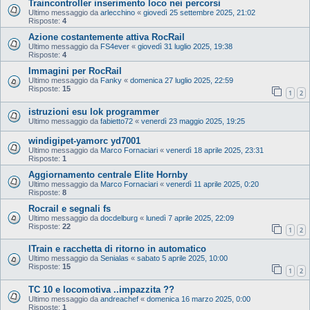
Traincontroller inserimento loco nei percorsi
Ultimo messaggio da
arlecchino
«
giovedì 25 settembre 2025, 21:02
Risposte:
4
Azione costantemente attiva RocRail
Ultimo messaggio da
FS4ever
«
giovedì 31 luglio 2025, 19:38
Risposte:
4
Immagini per RocRail
Ultimo messaggio da
Fanky
«
domenica 27 luglio 2025, 22:59
Risposte:
15
1
2
istruzioni esu lok programmer
Ultimo messaggio da
fabietto72
«
venerdì 23 maggio 2025, 19:25
windigipet-yamorc yd7001
Ultimo messaggio da
Marco Fornaciari
«
venerdì 18 aprile 2025, 23:31
Risposte:
1
Aggiornamento centrale Elite Hornby
Ultimo messaggio da
Marco Fornaciari
«
venerdì 11 aprile 2025, 0:20
Risposte:
8
Rocrail e segnali fs
Ultimo messaggio da
docdelburg
«
lunedì 7 aprile 2025, 22:09
Risposte:
22
1
2
ITrain e racchetta di ritorno in automatico
Ultimo messaggio da
Senialas
«
sabato 5 aprile 2025, 10:00
Risposte:
15
1
2
TC 10 e locomotiva ..impazzita ??
Ultimo messaggio da
andreachef
«
domenica 16 marzo 2025, 0:00
Risposte:
1