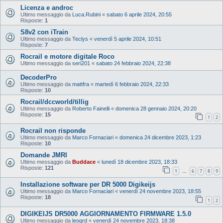
Licenza e androc
Ultimo messaggio da
Luca.Rubini
«
sabato 6 aprile 2024, 20:55
Risposte:
1
S8v2 con iTrain
Ultimo messaggio da
Teclys
«
venerdì 5 aprile 2024, 10:51
Risposte:
7
Rocrail e motore digitale Roco
Ultimo messaggio da
seri201
«
sabato 24 febbraio 2024, 22:38
DecoderPro
Ultimo messaggio da
mattfra
«
martedì 6 febbraio 2024, 22:33
Risposte:
10
Rocrail/dccworld/tillig
Ultimo messaggio da
Roberto Fainelli
«
domenica 28 gennaio 2024, 20:20
Risposte:
15
1
2
Rocrail non risponde
Ultimo messaggio da
Marco Fornaciari
«
domenica 24 dicembre 2023, 1:23
Risposte:
10
Domande JMRI
Ultimo messaggio da
Buddace
«
lunedì 18 dicembre 2023, 18:33
Risposte:
121
1
6
7
8
9
…
Installazione software per DR 5000 Digikeijs
Ultimo messaggio da
Marco Fornaciari
«
venerdì 24 novembre 2023, 18:55
Risposte:
18
1
2
DIGIKEIJS DR5000 AGGIORNAMENTO FIRMWARE 1.5.0
Ultimo messaggio da
leogrd
«
venerdì 24 novembre 2023, 18:38