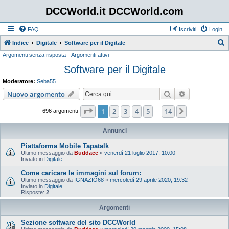
DCCWorld.it DCCWorld.com
FAQ
Iscriviti
Login
Indice
Digitale
Software per il Digitale
Argomenti senza risposta
Argomenti attivi
e
Software per il Digitale
r
c
Moderatore:
Seba55
a
Cerca
Ricerca avan
Nuovo argomento
Pagina
1
di
14
1
2
3
4
5
14
Prossimo
696 argomenti
…
Annunci
Piattaforma Mobile Tapatalk
Ultimo messaggio da
Buddace
«
venerdì 21 luglio 2017, 10:00
Inviato in
Digitale
Come caricare le immagini sul forum:
Ultimo messaggio da
IGNAZIO68
«
mercoledì 29 aprile 2020, 19:32
Inviato in
Digitale
Risposte:
2
Argomenti
Sezione software del sito DCCWorld