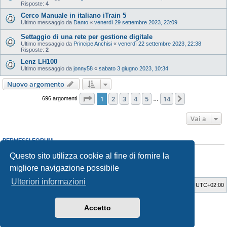
Risposte:
4
Cerco Manuale in italiano iTrain 5
Ultimo messaggio da
Danto
«
venerdì 29 settembre 2023, 23:09
Settaggio di una rete per gestione digitale
Ultimo messaggio da
Principe Anchisi
«
venerdì 22 settembre 2023, 22:38
Risposte:
2
Lenz LH100
Ultimo messaggio da
jonny58
«
sabato 3 giugno 2023, 10:34
Nuovo argomento
Pagina
1
di
14
1
2
3
4
5
14
Prossimo
696 argomenti
…
Vai a
PERMESSI FORUM
Non puoi
aprire nuovi argomenti
Questo sito utilizza cookie al fine di fornire la
Non puoi
rispondere negli argomenti
Non puoi
modificare i tuoi messaggi
migliore navigazione possibile
Non puoi
cancellare i tuoi messaggi
Ulteriori informazioni
Indice
Cancella cookie
Tutti gli orari sono
UTC+02:00
Style Developer by ©
GTA game
Forum.
Accetto
Creato da
phpBB
® Forum Software © phpBB Limited
Traduzione Italiana
phpBB-Italia.it
Privacy
|
Condizioni