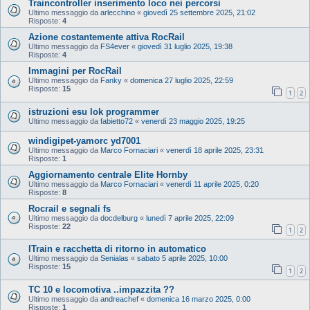
Traincontroller inserimento loco nei percorsi
Ultimo messaggio da
arlecchino
«
giovedì 25 settembre 2025, 21:02
Risposte:
4
Azione costantemente attiva RocRail
Ultimo messaggio da
FS4ever
«
giovedì 31 luglio 2025, 19:38
Risposte:
4
Immagini per RocRail
Ultimo messaggio da
Fanky
«
domenica 27 luglio 2025, 22:59
Risposte:
15
1
2
istruzioni esu lok programmer
Ultimo messaggio da
fabietto72
«
venerdì 23 maggio 2025, 19:25
windigipet-yamorc yd7001
Ultimo messaggio da
Marco Fornaciari
«
venerdì 18 aprile 2025, 23:31
Risposte:
1
Aggiornamento centrale Elite Hornby
Ultimo messaggio da
Marco Fornaciari
«
venerdì 11 aprile 2025, 0:20
Risposte:
8
Rocrail e segnali fs
Ultimo messaggio da
docdelburg
«
lunedì 7 aprile 2025, 22:09
Risposte:
22
1
2
ITrain e racchetta di ritorno in automatico
Ultimo messaggio da
Senialas
«
sabato 5 aprile 2025, 10:00
Risposte:
15
1
2
TC 10 e locomotiva ..impazzita ??
Ultimo messaggio da
andreachef
«
domenica 16 marzo 2025, 0:00
Risposte:
1