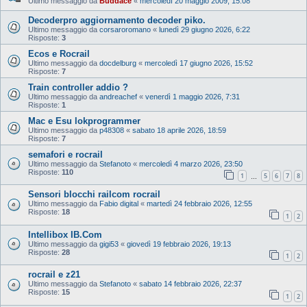
Ultimo messaggio da
Buddace
«
mercoledì 20 maggio 2009, 15:08
Decoderpro aggiornamento decoder piko.
Ultimo messaggio da
corsaroromano
«
lunedì 29 giugno 2026, 6:22
Risposte:
3
Ecos e Rocrail
Ultimo messaggio da
docdelburg
«
mercoledì 17 giugno 2026, 15:52
Risposte:
7
Train controller addio ?
Ultimo messaggio da
andreachef
«
venerdì 1 maggio 2026, 7:31
Risposte:
1
Mac e Esu lokprogrammer
Ultimo messaggio da
p48308
«
sabato 18 aprile 2026, 18:59
Risposte:
7
semafori e rocrail
Ultimo messaggio da
Stefanoto
«
mercoledì 4 marzo 2026, 23:50
Risposte:
110
1
5
6
7
8
…
Sensori blocchi railcom rocrail
Ultimo messaggio da
Fabio digital
«
martedì 24 febbraio 2026, 12:55
Risposte:
18
1
2
Intellibox IB.Com
Ultimo messaggio da
gigi53
«
giovedì 19 febbraio 2026, 19:13
Risposte:
28
1
2
rocrail e z21
Ultimo messaggio da
Stefanoto
«
sabato 14 febbraio 2026, 22:37
Risposte:
15
1
2