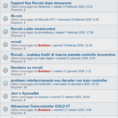
Support Key Rocrail dopo donazione
Ultimo messaggio da
Stefanoto
«
sabato 14 febbraio 2026, 22:11
Risposte:
2
IB-com
Ultimo messaggio da
Marcello (PT)
«
domenica 8 febbraio 2026, 9:26
Risposte:
1
Rocrail e piko smartcontrol
Ultimo messaggio da
docdelburg
«
sabato 7 febbraio 2026, 17:56
Risposte:
1
rocrail
Ultimo messaggio da
Buddace
«
giovedì 5 febbraio 2026, 10:32
Risposte:
5
Rocrail... scalatua livelli di marcia manetta controllo locomotive
Ultimo messaggio da
Fabio digital
«
martedì 27 gennaio 2026, 9:34
Risposte:
2
Deviatoio su rocrail
Ultimo messaggio da
Buddace
«
sabato 17 gennaio 2026, 1:11
Risposte:
7
problemi interfacciamento esu decoder con train controller
Ultimo messaggio da
merlino60
«
mercoledì 10 dicembre 2025, 20:15
Risposte:
12
Jmri e XpressNet
Ultimo messaggio da
morenji
«
venerdì 17 ottobre 2025, 18:03
Risposte:
4
Attivazione Traincontroller GOLD V7
Ultimo messaggio da
Buddace
«
venerdì 17 ottobre 2025, 9:08
Risposte:
4