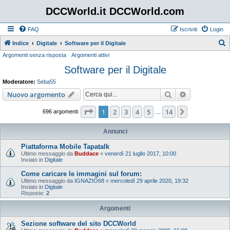
DCCWorld.it DCCWorld.com
FAQ
Iscriviti
Login
Indice
Digitale
Software per il Digitale
Argomenti senza risposta
Argomenti attivi
e
Software per il Digitale
r
c
Moderatore:
Seba55
a
Cerca
Ricerca avan
Nuovo argomento
Pagina
1
di
14
1
2
3
4
5
14
Prossimo
696 argomenti
…
Annunci
Piattaforma Mobile Tapatalk
Ultimo messaggio da
Buddace
«
venerdì 21 luglio 2017, 10:00
Inviato in
Digitale
Come caricare le immagini sul forum:
Ultimo messaggio da
IGNAZIO68
«
mercoledì 29 aprile 2020, 19:32
Inviato in
Digitale
Risposte:
2
Argomenti
Sezione software del sito DCCWorld