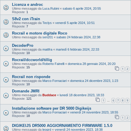
Licenza e androc
Ultimo messaggio da
Luca.Rubini
«
sabato 6 aprile 2024, 20:55
Risposte:
1
S8v2 con iTrain
Ultimo messaggio da
Teclys
«
venerdì 5 aprile 2024, 10:51
Risposte:
7
Rocrail e motore digitale Roco
Ultimo messaggio da
seri201
«
sabato 24 febbraio 2024, 22:38
DecoderPro
Ultimo messaggio da
mattfra
«
martedì 6 febbraio 2024, 22:33
Risposte:
10
Rocrail/dccworld/tillig
Ultimo messaggio da
Roberto Fainelli
«
domenica 28 gennaio 2024, 20:20
Risposte:
15
1
2
Rocrail non risponde
Ultimo messaggio da
Marco Fornaciari
«
domenica 24 dicembre 2023, 1:23
Risposte:
10
Domande JMRI
Ultimo messaggio da
Buddace
«
lunedì 18 dicembre 2023, 18:33
Risposte:
121
1
6
7
8
9
…
Installazione software per DR 5000 Digikeijs
Ultimo messaggio da
Marco Fornaciari
«
venerdì 24 novembre 2023, 18:55
Risposte:
18
1
2
DIGIKEIJS DR5000 AGGIORNAMENTO FIRMWARE 1.5.0
Ultimo messaggio da
leogrd
«
venerdì 24 novembre 2023, 18:38