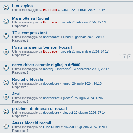
Linux q4os
Ultimo messaggio da
Buddace
«
sabato 22 febbraio 2025, 14:16
Marmotte su Rocrail
Ultimo messaggio da
Buddace
«
giovedì 20 febbraio 2025, 12:13
Risposte:
1
TC e composizioni
Ultimo messaggio da
andreachef
«
lunedì 6 gennaio 2025, 20:17
Risposte:
7
Posizionamento Sensori Rocrail
Ultimo messaggio da
Buddace
«
giovedì 28 novembre 2024, 14:17
Risposte:
28
1
2
cerco driver centrale digikejis dr5000
Ultimo messaggio da
morenji
«
mercoledì 13 novembre 2024, 22:17
Risposte:
1
Rocrail e blocchi
Ultimo messaggio da
docdelburg
«
lunedì 29 luglio 2024, 20:13
Risposte:
8
Jmri
Ultimo messaggio da
andreachef
«
giovedì 25 luglio 2024, 13:07
Risposte:
9
problemi di itinerari di rocrail
Ultimo messaggio da
docdelburg
«
giovedì 27 giugno 2024, 17:14
Risposte:
1
Attesa blocchi rocrail.
Ultimo messaggio da
Luca.Rubini
«
giovedì 13 giugno 2024, 19:09
Risposte:
1