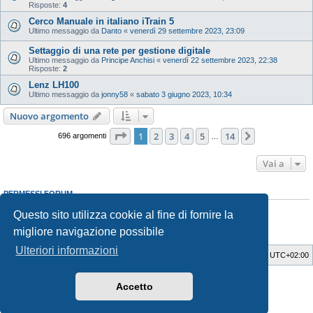
Risposte:
4
Cerco Manuale in italiano iTrain 5
Ultimo messaggio da
Danto
«
venerdì 29 settembre 2023, 23:09
Settaggio di una rete per gestione digitale
Ultimo messaggio da
Principe Anchisi
«
venerdì 22 settembre 2023, 22:38
Risposte:
2
Lenz LH100
Ultimo messaggio da
jonny58
«
sabato 3 giugno 2023, 10:34
Nuovo argomento
Pagina
1
di
14
1
2
3
4
5
14
Prossimo
696 argomenti
…
Vai a
PERMESSI FORUM
Non puoi
aprire nuovi argomenti
Questo sito utilizza cookie al fine di fornire la
Non puoi
rispondere negli argomenti
Non puoi
modificare i tuoi messaggi
migliore navigazione possibile
Non puoi
cancellare i tuoi messaggi
Ulteriori informazioni
Indice
Cancella cookie
Tutti gli orari sono
UTC+02:00
Style Developer by ©
GTA game
Forum.
Accetto
Creato da
phpBB
® Forum Software © phpBB Limited
Traduzione Italiana
phpBB-Italia.it
Privacy
|
Condizioni