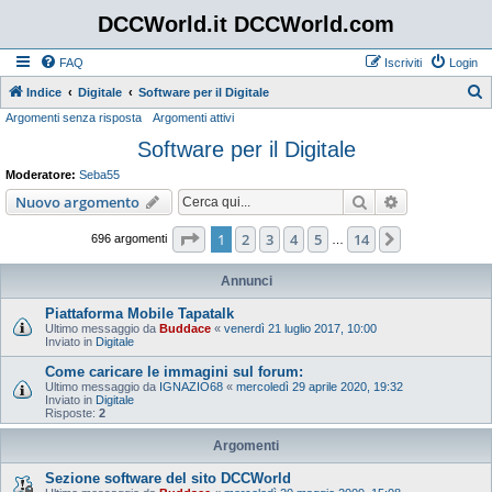
DCCWorld.it DCCWorld.com
FAQ
Iscriviti
Login
Indice
Digitale
Software per il Digitale
Argomenti senza risposta
Argomenti attivi
e
Software per il Digitale
r
c
Moderatore:
Seba55
a
Cerca
Ricerca avan
Nuovo argomento
Pagina
1
di
14
1
2
3
4
5
14
Prossimo
696 argomenti
…
Annunci
Piattaforma Mobile Tapatalk
Ultimo messaggio da
Buddace
«
venerdì 21 luglio 2017, 10:00
Inviato in
Digitale
Come caricare le immagini sul forum:
Ultimo messaggio da
IGNAZIO68
«
mercoledì 29 aprile 2020, 19:32
Inviato in
Digitale
Risposte:
2
Argomenti
Sezione software del sito DCCWorld