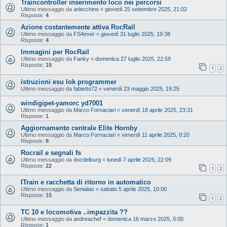
Traincontroller inserimento loco nei percorsi
Ultimo messaggio da
arlecchino
«
giovedì 25 settembre 2025, 21:02
Risposte:
4
Azione costantemente attiva RocRail
Ultimo messaggio da
FS4ever
«
giovedì 31 luglio 2025, 19:38
Risposte:
4
Immagini per RocRail
Ultimo messaggio da
Fanky
«
domenica 27 luglio 2025, 22:59
Risposte:
15
1
2
istruzioni esu lok programmer
Ultimo messaggio da
fabietto72
«
venerdì 23 maggio 2025, 19:25
windigipet-yamorc yd7001
Ultimo messaggio da
Marco Fornaciari
«
venerdì 18 aprile 2025, 23:31
Risposte:
1
Aggiornamento centrale Elite Hornby
Ultimo messaggio da
Marco Fornaciari
«
venerdì 11 aprile 2025, 0:20
Risposte:
8
Rocrail e segnali fs
Ultimo messaggio da
docdelburg
«
lunedì 7 aprile 2025, 22:09
Risposte:
22
1
2
ITrain e racchetta di ritorno in automatico
Ultimo messaggio da
Senialas
«
sabato 5 aprile 2025, 10:00
Risposte:
15
1
2
TC 10 e locomotiva ..impazzita ??
Ultimo messaggio da
andreachef
«
domenica 16 marzo 2025, 0:00
Risposte:
1