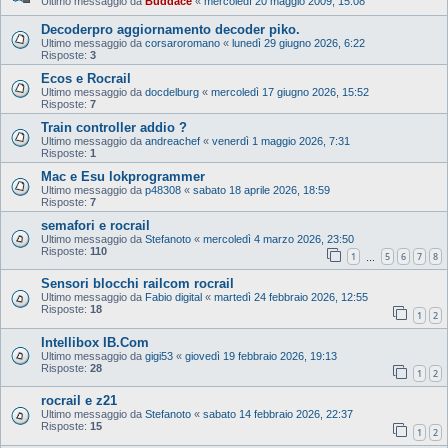
Ultimo messaggio da
Buddace
«
mercoledì 20 maggio 2009, 15:08
Decoderpro aggiornamento decoder piko.
Ultimo messaggio da
corsaroromano
«
lunedì 29 giugno 2026, 6:22
Risposte:
3
Ecos e Rocrail
Ultimo messaggio da
docdelburg
«
mercoledì 17 giugno 2026, 15:52
Risposte:
7
Train controller addio ?
Ultimo messaggio da
andreachef
«
venerdì 1 maggio 2026, 7:31
Risposte:
1
Mac e Esu lokprogrammer
Ultimo messaggio da
p48308
«
sabato 18 aprile 2026, 18:59
Risposte:
7
semafori e rocrail
Ultimo messaggio da
Stefanoto
«
mercoledì 4 marzo 2026, 23:50
Risposte:
110
1
5
6
7
8
…
Sensori blocchi railcom rocrail
Ultimo messaggio da
Fabio digital
«
martedì 24 febbraio 2026, 12:55
Risposte:
18
1
2
Intellibox IB.Com
Ultimo messaggio da
gigi53
«
giovedì 19 febbraio 2026, 19:13
Risposte:
28
1
2
rocrail e z21
Ultimo messaggio da
Stefanoto
«
sabato 14 febbraio 2026, 22:37
Risposte:
15
1
2