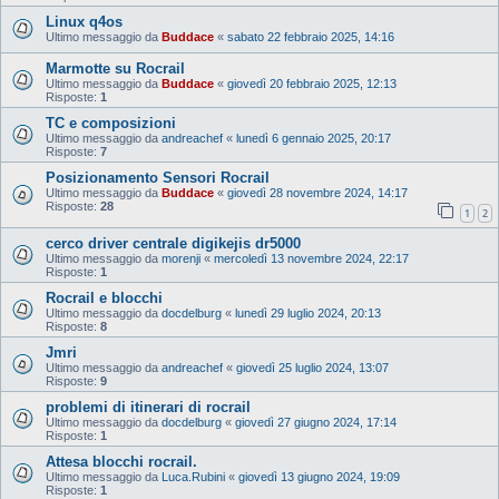
Linux q4os
Ultimo messaggio da
Buddace
«
sabato 22 febbraio 2025, 14:16
Marmotte su Rocrail
Ultimo messaggio da
Buddace
«
giovedì 20 febbraio 2025, 12:13
Risposte:
1
TC e composizioni
Ultimo messaggio da
andreachef
«
lunedì 6 gennaio 2025, 20:17
Risposte:
7
Posizionamento Sensori Rocrail
Ultimo messaggio da
Buddace
«
giovedì 28 novembre 2024, 14:17
Risposte:
28
1
2
cerco driver centrale digikejis dr5000
Ultimo messaggio da
morenji
«
mercoledì 13 novembre 2024, 22:17
Risposte:
1
Rocrail e blocchi
Ultimo messaggio da
docdelburg
«
lunedì 29 luglio 2024, 20:13
Risposte:
8
Jmri
Ultimo messaggio da
andreachef
«
giovedì 25 luglio 2024, 13:07
Risposte:
9
problemi di itinerari di rocrail
Ultimo messaggio da
docdelburg
«
giovedì 27 giugno 2024, 17:14
Risposte:
1
Attesa blocchi rocrail.
Ultimo messaggio da
Luca.Rubini
«
giovedì 13 giugno 2024, 19:09
Risposte:
1