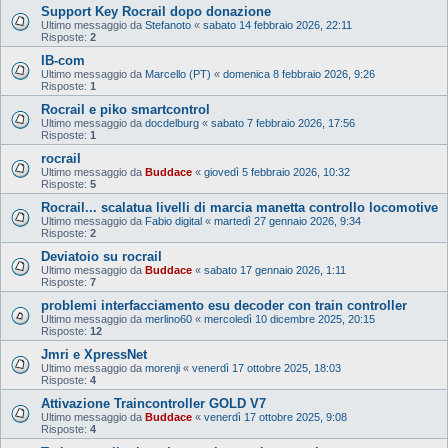
Support Key Rocrail dopo donazione
Ultimo messaggio da
Stefanoto
«
sabato 14 febbraio 2026, 22:11
Risposte:
2
IB-com
Ultimo messaggio da
Marcello (PT)
«
domenica 8 febbraio 2026, 9:26
Risposte:
1
Rocrail e piko smartcontrol
Ultimo messaggio da
docdelburg
«
sabato 7 febbraio 2026, 17:56
Risposte:
1
rocrail
Ultimo messaggio da
Buddace
«
giovedì 5 febbraio 2026, 10:32
Risposte:
5
Rocrail... scalatua livelli di marcia manetta controllo locomotive
Ultimo messaggio da
Fabio digital
«
martedì 27 gennaio 2026, 9:34
Risposte:
2
Deviatoio su rocrail
Ultimo messaggio da
Buddace
«
sabato 17 gennaio 2026, 1:11
Risposte:
7
problemi interfacciamento esu decoder con train controller
Ultimo messaggio da
merlino60
«
mercoledì 10 dicembre 2025, 20:15
Risposte:
12
Jmri e XpressNet
Ultimo messaggio da
morenji
«
venerdì 17 ottobre 2025, 18:03
Risposte:
4
Attivazione Traincontroller GOLD V7
Ultimo messaggio da
Buddace
«
venerdì 17 ottobre 2025, 9:08
Risposte:
4