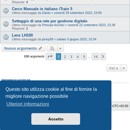
Risposte:
4
Cerco Manuale in italiano iTrain 5
Ultimo messaggio da
Danto
«
venerdì 29 settembre 2023, 23:09
Settaggio di una rete per gestione digitale
Ultimo messaggio da
Principe Anchisi
«
venerdì 22 settembre 2023, 22:38
Risposte:
2
Lenz LH100
Ultimo messaggio da
jonny58
«
sabato 3 giugno 2023, 10:34
Nuovo argomento
Pagina
1
di
14
1
2
3
4
5
14
Prossimo
696 argomenti
…
Vai a
PERMESSI FORUM
Non puoi
aprire nuovi argomenti
Questo sito utilizza cookie al fine di fornire la
Non puoi
rispondere negli argomenti
Non puoi
modificare i tuoi messaggi
migliore navigazione possibile
Non puoi
cancellare i tuoi messaggi
Ulteriori informazioni
Indice
Cancella cookie
Tutti gli orari sono
UTC+02:00
Style Developer by ©
GTA game
Forum.
Accetto
Creato da
phpBB
® Forum Software © phpBB Limited
Traduzione Italiana
phpBB-Italia.it
Privacy
|
Condizioni