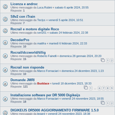
Licenza e androc
Ultimo messaggio da
Luca.Rubini
«
sabato 6 aprile 2024, 20:55
Risposte:
1
S8v2 con iTrain
Ultimo messaggio da
Teclys
«
venerdì 5 aprile 2024, 10:51
Risposte:
7
Rocrail e motore digitale Roco
Ultimo messaggio da
seri201
«
sabato 24 febbraio 2024, 22:38
DecoderPro
Ultimo messaggio da
mattfra
«
martedì 6 febbraio 2024, 22:33
Risposte:
10
Rocrail/dccworld/tillig
Ultimo messaggio da
Roberto Fainelli
«
domenica 28 gennaio 2024, 20:20
Risposte:
15
1
2
Rocrail non risponde
Ultimo messaggio da
Marco Fornaciari
«
domenica 24 dicembre 2023, 1:23
Risposte:
10
Domande JMRI
Ultimo messaggio da
Buddace
«
lunedì 18 dicembre 2023, 18:33
Risposte:
121
1
6
7
8
9
…
Installazione software per DR 5000 Digikeijs
Ultimo messaggio da
Marco Fornaciari
«
venerdì 24 novembre 2023, 18:55
Risposte:
18
1
2
DIGIKEIJS DR5000 AGGIORNAMENTO FIRMWARE 1.5.0
Ultimo messaggio da
leogrd
«
venerdì 24 novembre 2023, 18:38