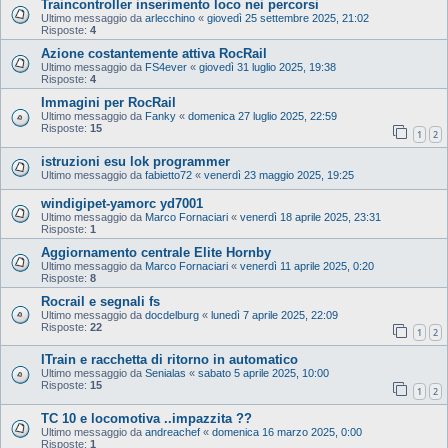
Traincontroller inserimento loco nei percorsi
Ultimo messaggio da
arlecchino
«
giovedì 25 settembre 2025, 21:02
Risposte:
4
Azione costantemente attiva RocRail
Ultimo messaggio da
FS4ever
«
giovedì 31 luglio 2025, 19:38
Risposte:
4
Immagini per RocRail
Ultimo messaggio da
Fanky
«
domenica 27 luglio 2025, 22:59
Risposte:
15
1
2
istruzioni esu lok programmer
Ultimo messaggio da
fabietto72
«
venerdì 23 maggio 2025, 19:25
windigipet-yamorc yd7001
Ultimo messaggio da
Marco Fornaciari
«
venerdì 18 aprile 2025, 23:31
Risposte:
1
Aggiornamento centrale Elite Hornby
Ultimo messaggio da
Marco Fornaciari
«
venerdì 11 aprile 2025, 0:20
Risposte:
8
Rocrail e segnali fs
Ultimo messaggio da
docdelburg
«
lunedì 7 aprile 2025, 22:09
Risposte:
22
1
2
ITrain e racchetta di ritorno in automatico
Ultimo messaggio da
Senialas
«
sabato 5 aprile 2025, 10:00
Risposte:
15
1
2
TC 10 e locomotiva ..impazzita ??
Ultimo messaggio da
andreachef
«
domenica 16 marzo 2025, 0:00
Risposte:
1