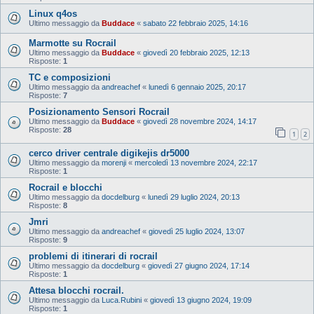
Linux q4os
Ultimo messaggio da
Buddace
«
sabato 22 febbraio 2025, 14:16
Marmotte su Rocrail
Ultimo messaggio da
Buddace
«
giovedì 20 febbraio 2025, 12:13
Risposte:
1
TC e composizioni
Ultimo messaggio da
andreachef
«
lunedì 6 gennaio 2025, 20:17
Risposte:
7
Posizionamento Sensori Rocrail
Ultimo messaggio da
Buddace
«
giovedì 28 novembre 2024, 14:17
Risposte:
28
1
2
cerco driver centrale digikejis dr5000
Ultimo messaggio da
morenji
«
mercoledì 13 novembre 2024, 22:17
Risposte:
1
Rocrail e blocchi
Ultimo messaggio da
docdelburg
«
lunedì 29 luglio 2024, 20:13
Risposte:
8
Jmri
Ultimo messaggio da
andreachef
«
giovedì 25 luglio 2024, 13:07
Risposte:
9
problemi di itinerari di rocrail
Ultimo messaggio da
docdelburg
«
giovedì 27 giugno 2024, 17:14
Risposte:
1
Attesa blocchi rocrail.
Ultimo messaggio da
Luca.Rubini
«
giovedì 13 giugno 2024, 19:09
Risposte:
1