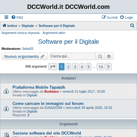
DCCWorld.it DCCWorld.com
FAQ
Iscriviti
Login
Indice
Digitale
Software per il Digitale
Argomenti senza risposta
Argomenti attivi
e
Software per il Digitale
r
c
Moderatore:
Seba55
a
Cerca
Ricerca avan
Nuovo argomento
Pagina
1
di
14
1
2
3
4
5
14
Prossimo
696 argomenti
…
Annunci
Piattaforma Mobile Tapatalk
Ultimo messaggio da
Buddace
«
venerdì 21 luglio 2017, 10:00
Inviato in
Digitale
Come caricare le immagini sul forum:
Ultimo messaggio da
IGNAZIO68
«
mercoledì 29 aprile 2020, 19:32
Inviato in
Digitale
Risposte:
2
Argomenti
Sezione software del sito DCCWorld