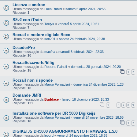
Licenza e androc
Ultimo messaggio da
Luca.Rubini
«
sabato 6 aprile 2024, 20:55
Risposte:
1
S8v2 con iTrain
Ultimo messaggio da
Teclys
«
venerdì 5 aprile 2024, 10:51
Risposte:
7
Rocrail e motore digitale Roco
Ultimo messaggio da
seri201
«
sabato 24 febbraio 2024, 22:38
DecoderPro
Ultimo messaggio da
mattfra
«
martedì 6 febbraio 2024, 22:33
Risposte:
10
Rocrail/dccworld/tillig
Ultimo messaggio da
Roberto Fainelli
«
domenica 28 gennaio 2024, 20:20
Risposte:
15
1
2
Rocrail non risponde
Ultimo messaggio da
Marco Fornaciari
«
domenica 24 dicembre 2023, 1:23
Risposte:
10
Domande JMRI
Ultimo messaggio da
Buddace
«
lunedì 18 dicembre 2023, 18:33
Risposte:
121
1
6
7
8
9
…
Installazione software per DR 5000 Digikeijs
Ultimo messaggio da
Marco Fornaciari
«
venerdì 24 novembre 2023, 18:55
Risposte:
18
1
2
DIGIKEIJS DR5000 AGGIORNAMENTO FIRMWARE 1.5.0
Ultimo messaggio da
leogrd
«
venerdì 24 novembre 2023, 18:38