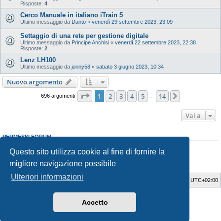
Risposte:
4
Cerco Manuale in italiano iTrain 5
Ultimo messaggio da
Danto
«
venerdì 29 settembre 2023, 23:09
Settaggio di una rete per gestione digitale
Ultimo messaggio da
Principe Anchisi
«
venerdì 22 settembre 2023, 22:38
Risposte:
2
Lenz LH100
Ultimo messaggio da
jonny58
«
sabato 3 giugno 2023, 10:34
Nuovo argomento
Pagina
1
di
14
1
2
3
4
5
14
Prossimo
696 argomenti
…
Vai a
PERMESSI FORUM
Non puoi
aprire nuovi argomenti
Questo sito utilizza cookie al fine di fornire la
Non puoi
rispondere negli argomenti
Non puoi
modificare i tuoi messaggi
migliore navigazione possibile
Non puoi
cancellare i tuoi messaggi
Ulteriori informazioni
Indice
Cancella cookie
Tutti gli orari sono
UTC+02:00
Style Developer by ©
GTA game
Forum.
Accetto
Creato da
phpBB
® Forum Software © phpBB Limited
Traduzione Italiana
phpBB-Italia.it
Privacy
|
Condizioni