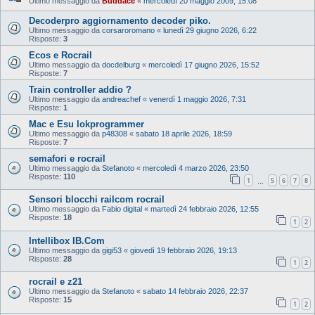
Ultimo messaggio da
Buddace
«
mercoledì 20 maggio 2009, 15:08
Decoderpro aggiornamento decoder piko.
Ultimo messaggio da
corsaroromano
«
lunedì 29 giugno 2026, 6:22
Risposte:
3
Ecos e Rocrail
Ultimo messaggio da
docdelburg
«
mercoledì 17 giugno 2026, 15:52
Risposte:
7
Train controller addio ?
Ultimo messaggio da
andreachef
«
venerdì 1 maggio 2026, 7:31
Risposte:
1
Mac e Esu lokprogrammer
Ultimo messaggio da
p48308
«
sabato 18 aprile 2026, 18:59
Risposte:
7
semafori e rocrail
Ultimo messaggio da
Stefanoto
«
mercoledì 4 marzo 2026, 23:50
Risposte:
110
1
5
6
7
8
…
Sensori blocchi railcom rocrail
Ultimo messaggio da
Fabio digital
«
martedì 24 febbraio 2026, 12:55
Risposte:
18
1
2
Intellibox IB.Com
Ultimo messaggio da
gigi53
«
giovedì 19 febbraio 2026, 19:13
Risposte:
28
1
2
rocrail e z21
Ultimo messaggio da
Stefanoto
«
sabato 14 febbraio 2026, 22:37
Risposte:
15
1
2