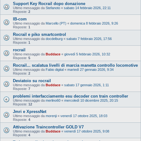
Support Key Rocrail dopo donazione
Ultimo messaggio da
Stefanoto
«
sabato 14 febbraio 2026, 22:11
Risposte:
2
IB-com
Ultimo messaggio da
Marcello (PT)
«
domenica 8 febbraio 2026, 9:26
Risposte:
1
Rocrail e piko smartcontrol
Ultimo messaggio da
docdelburg
«
sabato 7 febbraio 2026, 17:56
Risposte:
1
rocrail
Ultimo messaggio da
Buddace
«
giovedì 5 febbraio 2026, 10:32
Risposte:
5
Rocrail... scalatua livelli di marcia manetta controllo locomotive
Ultimo messaggio da
Fabio digital
«
martedì 27 gennaio 2026, 9:34
Risposte:
2
Deviatoio su rocrail
Ultimo messaggio da
Buddace
«
sabato 17 gennaio 2026, 1:11
Risposte:
7
problemi interfacciamento esu decoder con train controller
Ultimo messaggio da
merlino60
«
mercoledì 10 dicembre 2025, 20:15
Risposte:
12
Jmri e XpressNet
Ultimo messaggio da
morenji
«
venerdì 17 ottobre 2025, 18:03
Risposte:
4
Attivazione Traincontroller GOLD V7
Ultimo messaggio da
Buddace
«
venerdì 17 ottobre 2025, 9:08
Risposte:
4