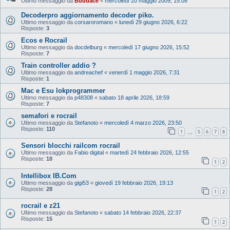
Ultimo messaggio da
Buddace
«
mercoledì 20 maggio 2009, 15:08
Decoderpro aggiornamento decoder piko.
Ultimo messaggio da
corsaroromano
«
lunedì 29 giugno 2026, 6:22
Risposte:
3
Ecos e Rocrail
Ultimo messaggio da
docdelburg
«
mercoledì 17 giugno 2026, 15:52
Risposte:
7
Train controller addio ?
Ultimo messaggio da
andreachef
«
venerdì 1 maggio 2026, 7:31
Risposte:
1
Mac e Esu lokprogrammer
Ultimo messaggio da
p48308
«
sabato 18 aprile 2026, 18:59
Risposte:
7
semafori e rocrail
Ultimo messaggio da
Stefanoto
«
mercoledì 4 marzo 2026, 23:50
Risposte:
110
1
5
6
7
8
…
Sensori blocchi railcom rocrail
Ultimo messaggio da
Fabio digital
«
martedì 24 febbraio 2026, 12:55
Risposte:
18
1
2
Intellibox IB.Com
Ultimo messaggio da
gigi53
«
giovedì 19 febbraio 2026, 19:13
Risposte:
28
1
2
rocrail e z21
Ultimo messaggio da
Stefanoto
«
sabato 14 febbraio 2026, 22:37
Risposte:
15
1
2