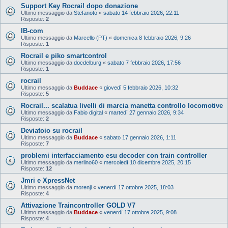
Support Key Rocrail dopo donazione
Ultimo messaggio da
Stefanoto
«
sabato 14 febbraio 2026, 22:11
Risposte:
2
IB-com
Ultimo messaggio da
Marcello (PT)
«
domenica 8 febbraio 2026, 9:26
Risposte:
1
Rocrail e piko smartcontrol
Ultimo messaggio da
docdelburg
«
sabato 7 febbraio 2026, 17:56
Risposte:
1
rocrail
Ultimo messaggio da
Buddace
«
giovedì 5 febbraio 2026, 10:32
Risposte:
5
Rocrail... scalatua livelli di marcia manetta controllo locomotive
Ultimo messaggio da
Fabio digital
«
martedì 27 gennaio 2026, 9:34
Risposte:
2
Deviatoio su rocrail
Ultimo messaggio da
Buddace
«
sabato 17 gennaio 2026, 1:11
Risposte:
7
problemi interfacciamento esu decoder con train controller
Ultimo messaggio da
merlino60
«
mercoledì 10 dicembre 2025, 20:15
Risposte:
12
Jmri e XpressNet
Ultimo messaggio da
morenji
«
venerdì 17 ottobre 2025, 18:03
Risposte:
4
Attivazione Traincontroller GOLD V7
Ultimo messaggio da
Buddace
«
venerdì 17 ottobre 2025, 9:08
Risposte:
4