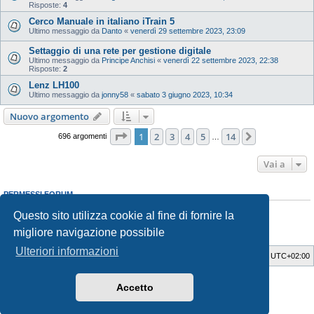
Risposte:
4
Cerco Manuale in italiano iTrain 5
Ultimo messaggio da
Danto
«
venerdì 29 settembre 2023, 23:09
Settaggio di una rete per gestione digitale
Ultimo messaggio da
Principe Anchisi
«
venerdì 22 settembre 2023, 22:38
Risposte:
2
Lenz LH100
Ultimo messaggio da
jonny58
«
sabato 3 giugno 2023, 10:34
Nuovo argomento
Pagina
1
di
14
1
2
3
4
5
14
Prossimo
696 argomenti
…
Vai a
PERMESSI FORUM
Non puoi
aprire nuovi argomenti
Questo sito utilizza cookie al fine di fornire la
Non puoi
rispondere negli argomenti
Non puoi
modificare i tuoi messaggi
migliore navigazione possibile
Non puoi
cancellare i tuoi messaggi
Ulteriori informazioni
Indice
Cancella cookie
Tutti gli orari sono
UTC+02:00
Style Developer by ©
GTA game
Forum.
Accetto
Creato da
phpBB
® Forum Software © phpBB Limited
Traduzione Italiana
phpBB-Italia.it
Privacy
|
Condizioni