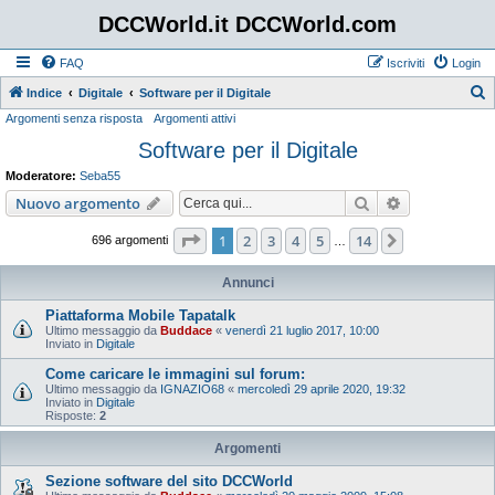
DCCWorld.it DCCWorld.com
FAQ
Iscriviti
Login
Indice
Digitale
Software per il Digitale
Argomenti senza risposta
Argomenti attivi
e
Software per il Digitale
r
c
Moderatore:
Seba55
a
Cerca
Ricerca avan
Nuovo argomento
Pagina
1
di
14
1
2
3
4
5
14
Prossimo
696 argomenti
…
Annunci
Piattaforma Mobile Tapatalk
Ultimo messaggio da
Buddace
«
venerdì 21 luglio 2017, 10:00
Inviato in
Digitale
Come caricare le immagini sul forum:
Ultimo messaggio da
IGNAZIO68
«
mercoledì 29 aprile 2020, 19:32
Inviato in
Digitale
Risposte:
2
Argomenti
Sezione software del sito DCCWorld