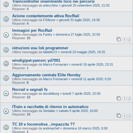
Traincontroller inserimento loco nei percorsi
Ultimo messaggio da
arlecchino
«
giovedì 25 settembre 2025, 21:02
Risposte:
4
Azione costantemente attiva RocRail
Ultimo messaggio da
FS4ever
«
giovedì 31 luglio 2025, 19:38
Risposte:
4
Immagini per RocRail
Ultimo messaggio da
Fanky
«
domenica 27 luglio 2025, 22:59
Risposte:
15
1
2
istruzioni esu lok programmer
Ultimo messaggio da
fabietto72
«
venerdì 23 maggio 2025, 19:25
windigipet-yamorc yd7001
Ultimo messaggio da
Marco Fornaciari
«
venerdì 18 aprile 2025, 23:31
Risposte:
1
Aggiornamento centrale Elite Hornby
Ultimo messaggio da
Marco Fornaciari
«
venerdì 11 aprile 2025, 0:20
Risposte:
8
Rocrail e segnali fs
Ultimo messaggio da
docdelburg
«
lunedì 7 aprile 2025, 22:09
Risposte:
22
1
2
ITrain e racchetta di ritorno in automatico
Ultimo messaggio da
Senialas
«
sabato 5 aprile 2025, 10:00
Risposte:
15
1
2
TC 10 e locomotiva ..impazzita ??
Ultimo messaggio da
andreachef
«
domenica 16 marzo 2025, 0:00
Risposte:
1