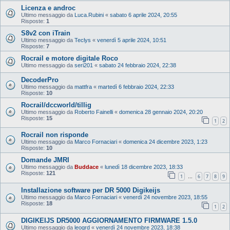
Licenza e androc
Ultimo messaggio da
Luca.Rubini
«
sabato 6 aprile 2024, 20:55
Risposte:
1
S8v2 con iTrain
Ultimo messaggio da
Teclys
«
venerdì 5 aprile 2024, 10:51
Risposte:
7
Rocrail e motore digitale Roco
Ultimo messaggio da
seri201
«
sabato 24 febbraio 2024, 22:38
DecoderPro
Ultimo messaggio da
mattfra
«
martedì 6 febbraio 2024, 22:33
Risposte:
10
Rocrail/dccworld/tillig
Ultimo messaggio da
Roberto Fainelli
«
domenica 28 gennaio 2024, 20:20
Risposte:
15
1
2
Rocrail non risponde
Ultimo messaggio da
Marco Fornaciari
«
domenica 24 dicembre 2023, 1:23
Risposte:
10
Domande JMRI
Ultimo messaggio da
Buddace
«
lunedì 18 dicembre 2023, 18:33
Risposte:
121
1
6
7
8
9
…
Installazione software per DR 5000 Digikeijs
Ultimo messaggio da
Marco Fornaciari
«
venerdì 24 novembre 2023, 18:55
Risposte:
18
1
2
DIGIKEIJS DR5000 AGGIORNAMENTO FIRMWARE 1.5.0
Ultimo messaggio da
leogrd
«
venerdì 24 novembre 2023, 18:38