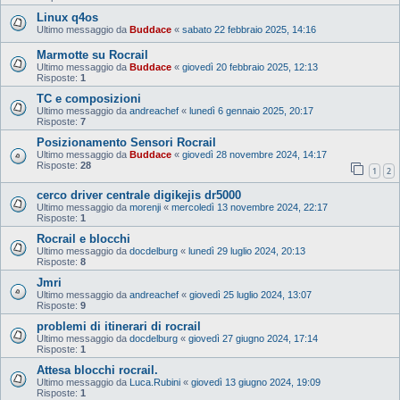
Linux q4os
Ultimo messaggio da
Buddace
«
sabato 22 febbraio 2025, 14:16
Marmotte su Rocrail
Ultimo messaggio da
Buddace
«
giovedì 20 febbraio 2025, 12:13
Risposte:
1
TC e composizioni
Ultimo messaggio da
andreachef
«
lunedì 6 gennaio 2025, 20:17
Risposte:
7
Posizionamento Sensori Rocrail
Ultimo messaggio da
Buddace
«
giovedì 28 novembre 2024, 14:17
Risposte:
28
1
2
cerco driver centrale digikejis dr5000
Ultimo messaggio da
morenji
«
mercoledì 13 novembre 2024, 22:17
Risposte:
1
Rocrail e blocchi
Ultimo messaggio da
docdelburg
«
lunedì 29 luglio 2024, 20:13
Risposte:
8
Jmri
Ultimo messaggio da
andreachef
«
giovedì 25 luglio 2024, 13:07
Risposte:
9
problemi di itinerari di rocrail
Ultimo messaggio da
docdelburg
«
giovedì 27 giugno 2024, 17:14
Risposte:
1
Attesa blocchi rocrail.
Ultimo messaggio da
Luca.Rubini
«
giovedì 13 giugno 2024, 19:09
Risposte:
1