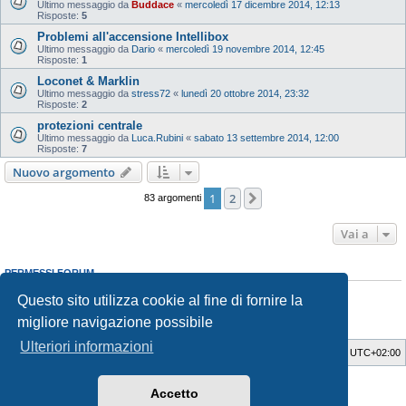
Ultimo messaggio da
Buddace
«
mercoledì 17 dicembre 2014, 12:13
Risposte:
5
Problemi all'accensione Intellibox
Ultimo messaggio da
Dario
«
mercoledì 19 novembre 2014, 12:45
Risposte:
1
Loconet & Marklin
Ultimo messaggio da
stress72
«
lunedì 20 ottobre 2014, 23:32
Risposte:
2
protezioni centrale
Ultimo messaggio da
Luca.Rubini
«
sabato 13 settembre 2014, 12:00
Risposte:
7
Nuovo argomento
1
2
Prossimo
83 argomenti
Vai a
PERMESSI FORUM
Non puoi
aprire nuovi argomenti
Questo sito utilizza cookie al fine di fornire la
Non puoi
rispondere negli argomenti
Non puoi
modificare i tuoi messaggi
migliore navigazione possibile
Non puoi
cancellare i tuoi messaggi
Ulteriori informazioni
Indice
Cancella cookie
Tutti gli orari sono
UTC+02:00
Style Developer by ©
GTA game
Forum.
Accetto
Creato da
phpBB
® Forum Software © phpBB Limited