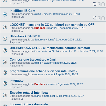
Ultimo messaggio da
Roberto1955
«
giovedì 2 aprile 2026, 13:34
Risposte:
19
1
2
Intellibox IB.Com
Ultimo messaggio da
gigi53
«
giovedì 19 febbraio 2026, 19:13
Risposte:
28
1
2
LOCONET - tensione in CC sui binari con centrale su OFF
Ultimo messaggio da
Buddace
«
martedì 9 settembre 2025, 13:51
Risposte:
1
Uhlenbrock DAISY II
Ultimo messaggio da
Sandrone
«
lunedì 21 ottobre 2024, 18:32
Risposte:
10
UHLENBROCK 63410 - alimentazione comune semafori
Ultimo messaggio da
Gian Paolo BARATTA
«
mercoledì 11 settembre 2024, 16:36
Risposte:
3
Connessione tra centrale e Jmri
Ultimo messaggio da
gigi53
«
sabato 4 maggio 2024, 11:25
Risposte:
4
programmazione schede s8cv con intellibox 2
Ultimo messaggio da
rodrosa
«
martedì 2 aprile 2024, 19:29
Intellibox
Ultimo messaggio da
Buddace
«
venerdì 5 gennaio 2024, 22:26
Risposte:
1
Encoder rotativi Intellibox
Ultimo messaggio da
mario
«
mercoledì 27 dicembre 2023, 23:17
Risposte:
2
Loconet Buffer - domande