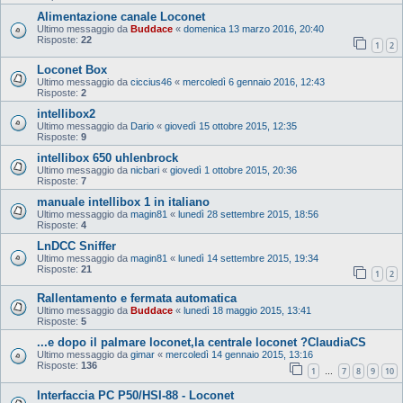
Alimentazione canale Loconet
Ultimo messaggio da
Buddace
«
domenica 13 marzo 2016, 20:40
Risposte:
22
1
2
Loconet Box
Ultimo messaggio da
ciccius46
«
mercoledì 6 gennaio 2016, 12:43
Risposte:
2
intellibox2
Ultimo messaggio da
Dario
«
giovedì 15 ottobre 2015, 12:35
Risposte:
9
intellibox 650 uhlenbrock
Ultimo messaggio da
nicbari
«
giovedì 1 ottobre 2015, 20:36
Risposte:
7
manuale intellibox 1 in italiano
Ultimo messaggio da
magin81
«
lunedì 28 settembre 2015, 18:56
Risposte:
4
LnDCC Sniffer
Ultimo messaggio da
magin81
«
lunedì 14 settembre 2015, 19:34
Risposte:
21
1
2
Rallentamento e fermata automatica
Ultimo messaggio da
Buddace
«
lunedì 18 maggio 2015, 13:41
Risposte:
5
...e dopo il palmare loconet,la centrale loconet ?ClaudiaCS
Ultimo messaggio da
gimar
«
mercoledì 14 gennaio 2015, 13:16
Risposte:
136
1
7
8
9
10
…
Interfaccia PC P50/HSI-88 - Loconet