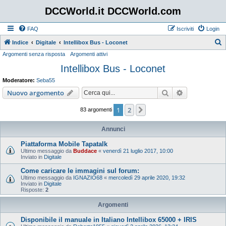
DCCWorld.it DCCWorld.com
FAQ
Iscriviti
Login
Indice
Digitale
Intellibox Bus - Loconet
Argomenti senza risposta
Argomenti attivi
e
Intellibox Bus - Loconet
r
c
Moderatore:
Seba55
a
Cerca
Ricerca avan
Nuovo argomento
1
2
Prossimo
83 argomenti
Annunci
Piattaforma Mobile Tapatalk
Ultimo messaggio da
Buddace
«
venerdì 21 luglio 2017, 10:00
Inviato in
Digitale
Come caricare le immagini sul forum:
Ultimo messaggio da
IGNAZIO68
«
mercoledì 29 aprile 2020, 19:32
Inviato in
Digitale
Risposte:
2
Argomenti
Disponibile il manuale in Italiano Intellibox 65000 + IRIS