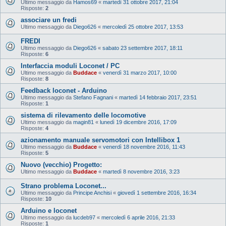
Ultimo messaggio da
Hamos69
«
martedì 31 ottobre 2017, 21:04
Risposte:
2
associare un fredi
Ultimo messaggio da
Diego626
«
mercoledì 25 ottobre 2017, 13:53
FREDI
Ultimo messaggio da
Diego626
«
sabato 23 settembre 2017, 18:11
Risposte:
6
Interfaccia moduli Loconet / PC
Ultimo messaggio da
Buddace
«
venerdì 31 marzo 2017, 10:00
Risposte:
8
Feedback loconet - Arduino
Ultimo messaggio da
Stefano Fagnani
«
martedì 14 febbraio 2017, 23:51
Risposte:
1
sistema di rilevamento delle locomotive
Ultimo messaggio da
magin81
«
lunedì 19 dicembre 2016, 17:09
Risposte:
4
azionamento manuale servomotori con Intellibox 1
Ultimo messaggio da
Buddace
«
venerdì 18 novembre 2016, 11:43
Risposte:
5
Nuovo (vecchio) Progetto:
Ultimo messaggio da
Buddace
«
martedì 8 novembre 2016, 3:23
Strano problema Loconet...
Ultimo messaggio da
Principe Anchisi
«
giovedì 1 settembre 2016, 16:34
Risposte:
10
Arduino e loconet
Ultimo messaggio da
lucdeb97
«
mercoledì 6 aprile 2016, 21:33
Risposte:
1