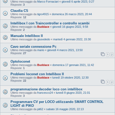
Ultimo messaggio da
Marco Fornaciari
«
giovedì 6 aprile 2023, 0:27
Risposte:
3
Claudia CS
Ultimo messaggio da
tigro4915
«
domenica 26 marzo 2023, 20:44
Risposte:
12
Intellibox I con Traincontroller e controllo scambi
Ultimo messaggio da
Buddace
«
giovedì 16 giugno 2022, 9:58
Risposte:
2
Manuale Intellibox II
Ultimo messaggio da
giusededo
«
martedì 4 gennaio 2022, 15:30
Cavo seriale connessione Pc
Ultimo messaggio da
mario
«
giovedì 4 marzo 2021, 13:50
Risposte:
27
1
2
Optoloconet
Ultimo messaggio da
Buddace
«
domenica 17 gennaio 2021, 11:42
Risposte:
1
Problemi loconet con Intellibox II
Ultimo messaggio da
Buddace
«
lunedì 19 ottobre 2020, 12:30
Risposte:
22
1
2
programmazione decoder loco con intellibox
Ultimo messaggio da
francesco24
«
lunedì 8 giugno 2020, 21:01
Risposte:
3
Programmare CV per LOCO utilizzando SMART CONTROL
LIGHT di PIKO
Ultimo messaggio da
pit62
«
sabato 16 maggio 2020, 22:13