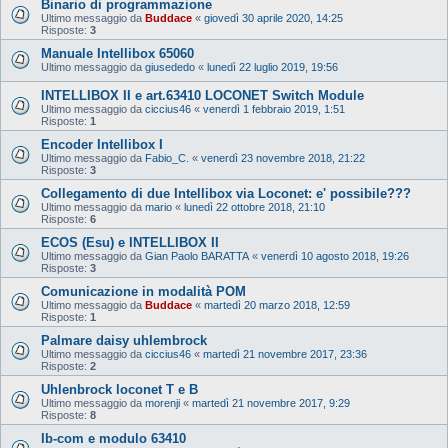
Binario di programmazione
Ultimo messaggio da
Buddace
«
giovedì 30 aprile 2020, 14:25
Risposte:
3
Manuale Intellibox 65060
Ultimo messaggio da
giusededo
«
lunedì 22 luglio 2019, 19:56
INTELLIBOX II e art.63410 LOCONET Switch Module
Ultimo messaggio da
ciccius46
«
venerdì 1 febbraio 2019, 1:51
Risposte:
1
Encoder Intellibox I
Ultimo messaggio da
Fabio_C.
«
venerdì 23 novembre 2018, 21:22
Risposte:
3
Collegamento di due Intellibox via Loconet: e' possibile???
Ultimo messaggio da
mario
«
lunedì 22 ottobre 2018, 21:10
Risposte:
6
ECOS (Esu) e INTELLIBOX II
Ultimo messaggio da
Gian Paolo BARATTA
«
venerdì 10 agosto 2018, 19:26
Risposte:
3
Comunicazione in modalità POM
Ultimo messaggio da
Buddace
«
martedì 20 marzo 2018, 12:59
Risposte:
1
Palmare daisy uhlembrock
Ultimo messaggio da
ciccius46
«
martedì 21 novembre 2017, 23:36
Risposte:
2
Uhlenbrock loconet T e B
Ultimo messaggio da
morenji
«
martedì 21 novembre 2017, 9:29
Risposte:
8
Ib-com e modulo 63410