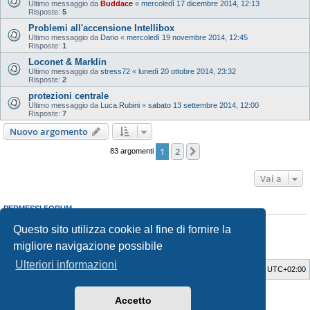
Ultimo messaggio da
Buddace
«
mercoledì 17 dicembre 2014, 12:13
Risposte:
5
Problemi all'accensione Intellibox
Ultimo messaggio da
Dario
«
mercoledì 19 novembre 2014, 12:45
Risposte:
1
Loconet & Marklin
Ultimo messaggio da
stress72
«
lunedì 20 ottobre 2014, 23:32
Risposte:
2
protezioni centrale
Ultimo messaggio da
Luca.Rubini
«
sabato 13 settembre 2014, 12:00
Risposte:
7
Nuovo argomento
1
2
Prossimo
83 argomenti
Vai a
PERMESSI FORUM
Non puoi
aprire nuovi argomenti
Questo sito utilizza cookie al fine di fornire la
Non puoi
rispondere negli argomenti
Non puoi
modificare i tuoi messaggi
migliore navigazione possibile
Non puoi
cancellare i tuoi messaggi
Ulteriori informazioni
Indice
Cancella cookie
Tutti gli orari sono
UTC+02:00
Style Developer by ©
GTA game
Forum.
Accetto
Creato da
phpBB
® Forum Software © phpBB Limited