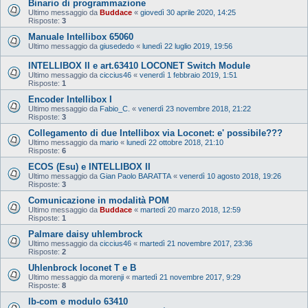
Binario di programmazione
Ultimo messaggio da
Buddace
«
giovedì 30 aprile 2020, 14:25
Risposte:
3
Manuale Intellibox 65060
Ultimo messaggio da
giusededo
«
lunedì 22 luglio 2019, 19:56
INTELLIBOX II e art.63410 LOCONET Switch Module
Ultimo messaggio da
ciccius46
«
venerdì 1 febbraio 2019, 1:51
Risposte:
1
Encoder Intellibox I
Ultimo messaggio da
Fabio_C.
«
venerdì 23 novembre 2018, 21:22
Risposte:
3
Collegamento di due Intellibox via Loconet: e' possibile???
Ultimo messaggio da
mario
«
lunedì 22 ottobre 2018, 21:10
Risposte:
6
ECOS (Esu) e INTELLIBOX II
Ultimo messaggio da
Gian Paolo BARATTA
«
venerdì 10 agosto 2018, 19:26
Risposte:
3
Comunicazione in modalità POM
Ultimo messaggio da
Buddace
«
martedì 20 marzo 2018, 12:59
Risposte:
1
Palmare daisy uhlembrock
Ultimo messaggio da
ciccius46
«
martedì 21 novembre 2017, 23:36
Risposte:
2
Uhlenbrock loconet T e B
Ultimo messaggio da
morenji
«
martedì 21 novembre 2017, 9:29
Risposte:
8
Ib-com e modulo 63410