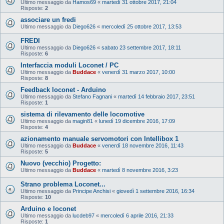
Ultimo messaggio da
Hamos69
«
martedì 31 ottobre 2017, 21:04
Risposte:
2
associare un fredi
Ultimo messaggio da
Diego626
«
mercoledì 25 ottobre 2017, 13:53
FREDI
Ultimo messaggio da
Diego626
«
sabato 23 settembre 2017, 18:11
Risposte:
6
Interfaccia moduli Loconet / PC
Ultimo messaggio da
Buddace
«
venerdì 31 marzo 2017, 10:00
Risposte:
8
Feedback loconet - Arduino
Ultimo messaggio da
Stefano Fagnani
«
martedì 14 febbraio 2017, 23:51
Risposte:
1
sistema di rilevamento delle locomotive
Ultimo messaggio da
magin81
«
lunedì 19 dicembre 2016, 17:09
Risposte:
4
azionamento manuale servomotori con Intellibox 1
Ultimo messaggio da
Buddace
«
venerdì 18 novembre 2016, 11:43
Risposte:
5
Nuovo (vecchio) Progetto:
Ultimo messaggio da
Buddace
«
martedì 8 novembre 2016, 3:23
Strano problema Loconet...
Ultimo messaggio da
Principe Anchisi
«
giovedì 1 settembre 2016, 16:34
Risposte:
10
Arduino e loconet
Ultimo messaggio da
lucdeb97
«
mercoledì 6 aprile 2016, 21:33
Risposte:
1