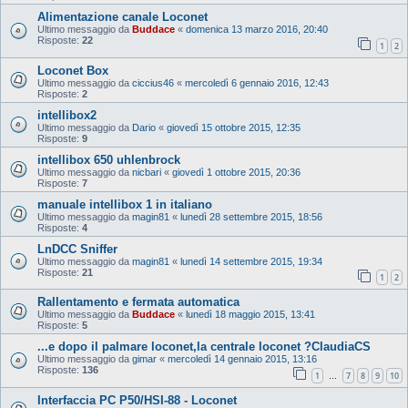
Alimentazione canale Loconet
Ultimo messaggio da
Buddace
«
domenica 13 marzo 2016, 20:40
Risposte:
22
1
2
Loconet Box
Ultimo messaggio da
ciccius46
«
mercoledì 6 gennaio 2016, 12:43
Risposte:
2
intellibox2
Ultimo messaggio da
Dario
«
giovedì 15 ottobre 2015, 12:35
Risposte:
9
intellibox 650 uhlenbrock
Ultimo messaggio da
nicbari
«
giovedì 1 ottobre 2015, 20:36
Risposte:
7
manuale intellibox 1 in italiano
Ultimo messaggio da
magin81
«
lunedì 28 settembre 2015, 18:56
Risposte:
4
LnDCC Sniffer
Ultimo messaggio da
magin81
«
lunedì 14 settembre 2015, 19:34
Risposte:
21
1
2
Rallentamento e fermata automatica
Ultimo messaggio da
Buddace
«
lunedì 18 maggio 2015, 13:41
Risposte:
5
...e dopo il palmare loconet,la centrale loconet ?ClaudiaCS
Ultimo messaggio da
gimar
«
mercoledì 14 gennaio 2015, 13:16
Risposte:
136
1
7
8
9
10
…
Interfaccia PC P50/HSI-88 - Loconet