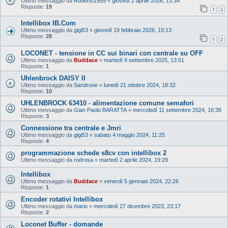
Ultimo messaggio da
Roberto1955
«
giovedì 2 aprile 2026, 13:34
Risposte:
19
1
2
Intellibox IB.Com
Ultimo messaggio da
gigi53
«
giovedì 19 febbraio 2026, 19:13
Risposte:
28
1
2
LOCONET - tensione in CC sui binari con centrale su OFF
Ultimo messaggio da
Buddace
«
martedì 9 settembre 2025, 13:51
Risposte:
1
Uhlenbrock DAISY II
Ultimo messaggio da
Sandrone
«
lunedì 21 ottobre 2024, 18:32
Risposte:
10
UHLENBROCK 63410 - alimentazione comune semafori
Ultimo messaggio da
Gian Paolo BARATTA
«
mercoledì 11 settembre 2024, 16:36
Risposte:
3
Connessione tra centrale e Jmri
Ultimo messaggio da
gigi53
«
sabato 4 maggio 2024, 11:25
Risposte:
4
programmazione schede s8cv con intellibox 2
Ultimo messaggio da
rodrosa
«
martedì 2 aprile 2024, 19:29
Intellibox
Ultimo messaggio da
Buddace
«
venerdì 5 gennaio 2024, 22:26
Risposte:
1
Encoder rotativi Intellibox
Ultimo messaggio da
mario
«
mercoledì 27 dicembre 2023, 23:17
Risposte:
2
Loconet Buffer - domande