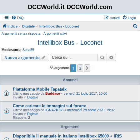
DCCWorld.it DCCWorld.com
FAQ
Iscriviti
Login
Indice
Digitale
Intellibox Bus - Loconet
Argomenti senza risposta
Argomenti attivi
e
Intellibox Bus - Loconet
r
c
Moderatore:
Seba55
a
Cerca
Ricerca avan
Nuovo argomento
1
2
Prossimo
83 argomenti
Annunci
Piattaforma Mobile Tapatalk
Ultimo messaggio da
Buddace
«
venerdì 21 luglio 2017, 10:00
Inviato in
Digitale
Come caricare le immagini sul forum:
Ultimo messaggio da
IGNAZIO68
«
mercoledì 29 aprile 2020, 19:32
Inviato in
Digitale
Risposte:
2
Argomenti
Disponibile il manuale in Italiano Intellibox 65000 + IRIS