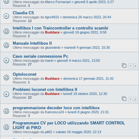
Ultimo messaggio da
Marco Fornaciari
«
giovedì 6 aprile 2023, 0:27
Risposte:
3
Claudia CS
Ultimo messaggio da
tigro4915
«
domenica 26 marzo 2023, 20:44
Risposte:
12
Intellibox I con Traincontroller e controllo scambi
Ultimo messaggio da
Buddace
«
giovedì 16 giugno 2022, 9:58
Risposte:
2
Manuale Intellibox II
Ultimo messaggio da
giusededo
«
martedì 4 gennaio 2022, 15:30
Cavo seriale connessione Pc
Ultimo messaggio da
mario
«
giovedì 4 marzo 2021, 13:50
Risposte:
27
1
2
Optoloconet
Ultimo messaggio da
Buddace
«
domenica 17 gennaio 2021, 11:42
Risposte:
1
Problemi loconet con Intellibox II
Ultimo messaggio da
Buddace
«
lunedì 19 ottobre 2020, 12:30
Risposte:
22
1
2
programmazione decoder loco con intellibox
Ultimo messaggio da
francesco24
«
lunedì 8 giugno 2020, 21:01
Risposte:
3
Programmare CV per LOCO utilizzando SMART CONTROL
LIGHT di PIKO
Ultimo messaggio da
pit62
«
sabato 16 maggio 2020, 22:13