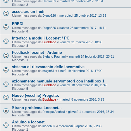
Ultimo messaggio da
Hamos69
«
martedì 31 ottobre 2017, 21:04
Risposte:
2
associare un fredi
Ultimo messaggio da
Diego626
«
mercoledì 25 ottobre 2017, 13:53
FREDI
Ultimo messaggio da
Diego626
«
sabato 23 settembre 2017, 18:11
Risposte:
6
Interfaccia moduli Loconet / PC
Ultimo messaggio da
Buddace
«
venerdì 31 marzo 2017, 10:00
Risposte:
8
Feedback loconet - Arduino
Ultimo messaggio da
Stefano Fagnani
«
martedì 14 febbraio 2017, 23:51
Risposte:
1
sistema di rilevamento delle locomotive
Ultimo messaggio da
magin81
«
lunedì 19 dicembre 2016, 17:09
Risposte:
4
azionamento manuale servomotori con Intellibox 1
Ultimo messaggio da
Buddace
«
venerdì 18 novembre 2016, 11:43
Risposte:
5
Nuovo (vecchio) Progetto:
Ultimo messaggio da
Buddace
«
martedì 8 novembre 2016, 3:23
Strano problema Loconet...
Ultimo messaggio da
Principe Anchisi
«
giovedì 1 settembre 2016, 16:34
Risposte:
10
Arduino e loconet
Ultimo messaggio da
lucdeb97
«
mercoledì 6 aprile 2016, 21:33
Risposte:
1