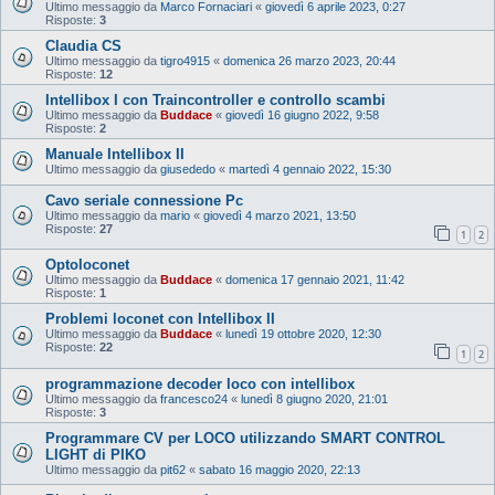
Ultimo messaggio da
Marco Fornaciari
«
giovedì 6 aprile 2023, 0:27
Risposte:
3
Claudia CS
Ultimo messaggio da
tigro4915
«
domenica 26 marzo 2023, 20:44
Risposte:
12
Intellibox I con Traincontroller e controllo scambi
Ultimo messaggio da
Buddace
«
giovedì 16 giugno 2022, 9:58
Risposte:
2
Manuale Intellibox II
Ultimo messaggio da
giusededo
«
martedì 4 gennaio 2022, 15:30
Cavo seriale connessione Pc
Ultimo messaggio da
mario
«
giovedì 4 marzo 2021, 13:50
Risposte:
27
1
2
Optoloconet
Ultimo messaggio da
Buddace
«
domenica 17 gennaio 2021, 11:42
Risposte:
1
Problemi loconet con Intellibox II
Ultimo messaggio da
Buddace
«
lunedì 19 ottobre 2020, 12:30
Risposte:
22
1
2
programmazione decoder loco con intellibox
Ultimo messaggio da
francesco24
«
lunedì 8 giugno 2020, 21:01
Risposte:
3
Programmare CV per LOCO utilizzando SMART CONTROL
LIGHT di PIKO
Ultimo messaggio da
pit62
«
sabato 16 maggio 2020, 22:13