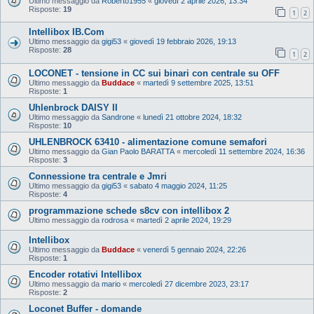
Ultimo messaggio da
Roberto1955
«
giovedì 2 aprile 2026, 13:34
Risposte:
19
1
2
Intellibox IB.Com
Ultimo messaggio da
gigi53
«
giovedì 19 febbraio 2026, 19:13
Risposte:
28
1
2
LOCONET - tensione in CC sui binari con centrale su OFF
Ultimo messaggio da
Buddace
«
martedì 9 settembre 2025, 13:51
Risposte:
1
Uhlenbrock DAISY II
Ultimo messaggio da
Sandrone
«
lunedì 21 ottobre 2024, 18:32
Risposte:
10
UHLENBROCK 63410 - alimentazione comune semafori
Ultimo messaggio da
Gian Paolo BARATTA
«
mercoledì 11 settembre 2024, 16:36
Risposte:
3
Connessione tra centrale e Jmri
Ultimo messaggio da
gigi53
«
sabato 4 maggio 2024, 11:25
Risposte:
4
programmazione schede s8cv con intellibox 2
Ultimo messaggio da
rodrosa
«
martedì 2 aprile 2024, 19:29
Intellibox
Ultimo messaggio da
Buddace
«
venerdì 5 gennaio 2024, 22:26
Risposte:
1
Encoder rotativi Intellibox
Ultimo messaggio da
mario
«
mercoledì 27 dicembre 2023, 23:17
Risposte:
2
Loconet Buffer - domande