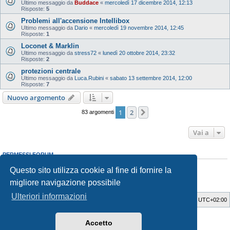
Ultimo messaggio da
Buddace
«
mercoledì 17 dicembre 2014, 12:13
Risposte:
5
Problemi all'accensione Intellibox
Ultimo messaggio da
Dario
«
mercoledì 19 novembre 2014, 12:45
Risposte:
1
Loconet & Marklin
Ultimo messaggio da
stress72
«
lunedì 20 ottobre 2014, 23:32
Risposte:
2
protezioni centrale
Ultimo messaggio da
Luca.Rubini
«
sabato 13 settembre 2014, 12:00
Risposte:
7
Nuovo argomento
1
2
Prossimo
83 argomenti
Vai a
PERMESSI FORUM
Non puoi
aprire nuovi argomenti
Questo sito utilizza cookie al fine di fornire la
Non puoi
rispondere negli argomenti
Non puoi
modificare i tuoi messaggi
migliore navigazione possibile
Non puoi
cancellare i tuoi messaggi
Ulteriori informazioni
Indice
Cancella cookie
Tutti gli orari sono
UTC+02:00
Style Developer by ©
GTA game
Forum.
Accetto
Creato da
phpBB
® Forum Software © phpBB Limited