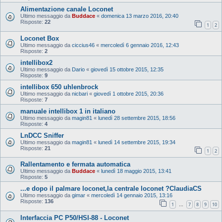
Alimentazione canale Loconet
Ultimo messaggio da
Buddace
«
domenica 13 marzo 2016, 20:40
Risposte:
22
1
2
Loconet Box
Ultimo messaggio da
ciccius46
«
mercoledì 6 gennaio 2016, 12:43
Risposte:
2
intellibox2
Ultimo messaggio da
Dario
«
giovedì 15 ottobre 2015, 12:35
Risposte:
9
intellibox 650 uhlenbrock
Ultimo messaggio da
nicbari
«
giovedì 1 ottobre 2015, 20:36
Risposte:
7
manuale intellibox 1 in italiano
Ultimo messaggio da
magin81
«
lunedì 28 settembre 2015, 18:56
Risposte:
4
LnDCC Sniffer
Ultimo messaggio da
magin81
«
lunedì 14 settembre 2015, 19:34
Risposte:
21
1
2
Rallentamento e fermata automatica
Ultimo messaggio da
Buddace
«
lunedì 18 maggio 2015, 13:41
Risposte:
5
...e dopo il palmare loconet,la centrale loconet ?ClaudiaCS
Ultimo messaggio da
gimar
«
mercoledì 14 gennaio 2015, 13:16
Risposte:
136
1
7
8
9
10
…
Interfaccia PC P50/HSI-88 - Loconet