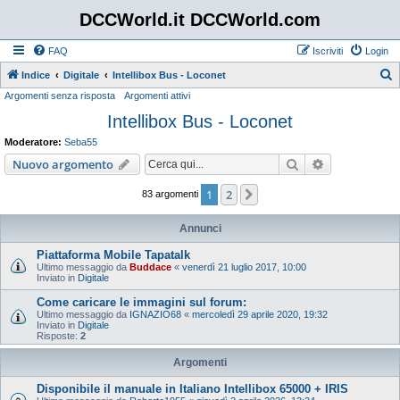
DCCWorld.it DCCWorld.com
FAQ
Iscriviti
Login
Indice
Digitale
Intellibox Bus - Loconet
Argomenti senza risposta
Argomenti attivi
e
Intellibox Bus - Loconet
r
c
Moderatore:
Seba55
a
Cerca
Ricerca avan
Nuovo argomento
1
2
Prossimo
83 argomenti
Annunci
Piattaforma Mobile Tapatalk
Ultimo messaggio da
Buddace
«
venerdì 21 luglio 2017, 10:00
Inviato in
Digitale
Come caricare le immagini sul forum:
Ultimo messaggio da
IGNAZIO68
«
mercoledì 29 aprile 2020, 19:32
Inviato in
Digitale
Risposte:
2
Argomenti
Disponibile il manuale in Italiano Intellibox 65000 + IRIS