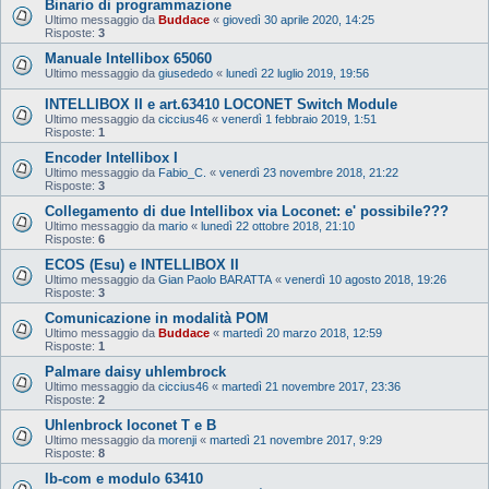
Binario di programmazione
Ultimo messaggio da
Buddace
«
giovedì 30 aprile 2020, 14:25
Risposte:
3
Manuale Intellibox 65060
Ultimo messaggio da
giusededo
«
lunedì 22 luglio 2019, 19:56
INTELLIBOX II e art.63410 LOCONET Switch Module
Ultimo messaggio da
ciccius46
«
venerdì 1 febbraio 2019, 1:51
Risposte:
1
Encoder Intellibox I
Ultimo messaggio da
Fabio_C.
«
venerdì 23 novembre 2018, 21:22
Risposte:
3
Collegamento di due Intellibox via Loconet: e' possibile???
Ultimo messaggio da
mario
«
lunedì 22 ottobre 2018, 21:10
Risposte:
6
ECOS (Esu) e INTELLIBOX II
Ultimo messaggio da
Gian Paolo BARATTA
«
venerdì 10 agosto 2018, 19:26
Risposte:
3
Comunicazione in modalità POM
Ultimo messaggio da
Buddace
«
martedì 20 marzo 2018, 12:59
Risposte:
1
Palmare daisy uhlembrock
Ultimo messaggio da
ciccius46
«
martedì 21 novembre 2017, 23:36
Risposte:
2
Uhlenbrock loconet T e B
Ultimo messaggio da
morenji
«
martedì 21 novembre 2017, 9:29
Risposte:
8
Ib-com e modulo 63410