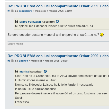
Re: PROBLEMA con luci scompartimento Oskar 2099 + deco
M
#4
da
docdelburg
»
mercoledì 7 maggio 2025, 15:40
e
s
s
Marco Fornaciari
ha scritto:
a
g
Mi spiace, ma il decoder laisdcc plux22 arriva fino ad AUX4.
g
i
o
Se certi decoder costano meno di altri un perchè ci sarà.....o no?
Mauro Menini
Re: PROBLEMA con luci scompartimento Oskar 2099 + deco
M
#5
da
Sport69
»
mercoledì 7 maggio 2025, 16:30
e
s
s
mattfra
ha scritto:
a
g
Ciao, non ho la Oskar 2099 ma la 2103, dovrebbero essere uguali dal p
g
L`illuminazione interna è l`Aux5.
i
o
Non so se il decoder Laisdcc ha tutte le funzioni necessarie.
Io ho un Esu e funzionano tutte.
Per provare dovresti mettere il valore 64 ad un tasto funzione, per ese
Saluti
Francesco