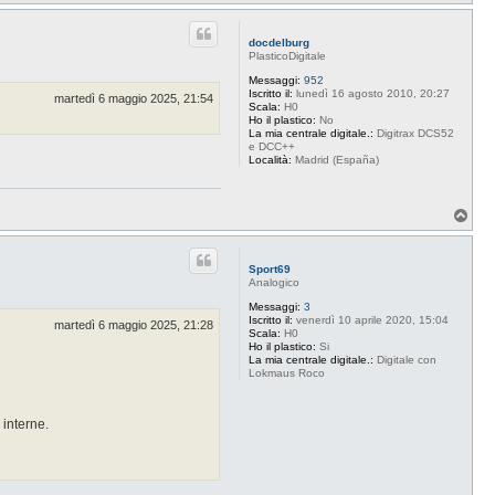
o
p
docdelburg
PlasticoDigitale
Messaggi:
952
Iscritto il:
lunedì 16 agosto 2010, 20:27
martedì 6 maggio 2025, 21:54
Scala:
H0
Ho il plastico:
No
La mia centrale digitale.:
Digitrax DCS52
e DCC++
Località:
Madrid (España)
T
o
p
Sport69
Analogico
Messaggi:
3
Iscritto il:
venerdì 10 aprile 2020, 15:04
martedì 6 maggio 2025, 21:28
Scala:
H0
Ho il plastico:
Si
La mia centrale digitale.:
Digitale con
Lokmaus Roco
 interne.