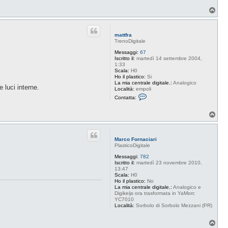
T
o
p
mattfra
TrenoDigitale
Messaggi:
67
Iscritto il:
martedì 14 settembre 2004,
1:33
Scala:
H0
Ho il plastico:
Si
La mia centrale digitale.:
Analogico
 luci interne.
Località:
empoli
C
Contatta:
o
n
t
T
a
o
t
p
t
a
Marco Fornaciari
m
PlasticoDigitale
a
t
Messaggi:
782
t
Iscritto il:
martedì 23 novembre 2010,
f
13:47
r
Scala:
H0
a
Ho il plastico:
No
La mia centrale digitale.:
Analogico e
Digikeijs ora trasformata in YaMorc
YC7010
Località:
Sorbolo di Sorbolo Mezzani (PR)
T