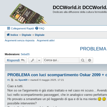
DCCWorld.it DCCWorld
Dedicato alla diffusione della cultura fermodellist
Collegamenti Rapidi
FAQ
Indice
Digitale
Digitale
Argomenti senza risposta
Argomenti attivi
PROBLEMA co
Moderatore:
Seba55
Cerca
Ricerca a
Rispondi
PROBLEMA con luci scompartimento Oskar 2099 + d
M
#1
da
Sport69
»
martedì 6 maggio 2025, 17:21
e
s
Ciao a tutti.
s
Non so se l'argomento è già stato trattato e nel caso mi scuso... Avendo 
a
g
luci nello scompartimento passeggeri, che in analogico vanno perfettam
g
Ho provato a smanettare un pò leggendo di qua e di la ma niente
i
o
possibile intervenire?