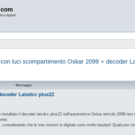
.com
ica digitale.
n luci scompartimento Oskar 2099 + decoder La
vanzata
Messaggio
ecoder Laisdcc plux22
installato il decoder laisdcc plux22 nell'automotrice Oskar articolo 2099 non 
ente.
, considerando che le mie nozioni in digitale sono molto basilari! Qualcuno c