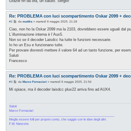
Grazie fin da ora, un saluto. Sergio!
Re: PROBLEMA con luci scompartimento Oskar 2099 + deco
M
#2
da
mattfra
»
martedì 6 maggio 2025, 21:28
e
s
Ciao, non ho la Oskar 2099 ma la 2103, dovrebbero essere uguali dal pu
s
L`illuminazione interna è l`Aux5.
a
g
Non so se il decoder Laisdcc ha tutte le funzioni necessarie.
g
Io ho un Esu e funzionano tutte.
i
o
Per provare dovresti mettere il valore 64 ad un tasto funzione, per esem
Saluti
Francesco
Re: PROBLEMA con luci scompartimento Oskar 2099 + deco
M
#3
da
Marco Fornaciari
»
martedì 6 maggio 2025, 21:54
e
s
Mi spiace, ma il decoder laisdcc plux22 arriva fino ad AUX4.
s
a
g
g
i
Saluti
o
Marco Fornaciari
____________________________________________________________
Meglio essere folli per proprio conto, che saggio con le idee degli altri.
F.W. Nietzshe