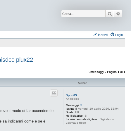
Cerca
Ricer
Iscriviti
Login
isdcc plux22
5 messaggi • Pagina
1
di
1
Autore
Sport69
Analogico
Messaggi:
3
Iscritto il:
venerdì 10 aprile 2020, 15:04
trovo il modo di far accendere le
Scala:
H0
Ho il plastico:
Si
La mia centrale digitale.:
Digitale con
he sa indicarmi come e se è
Lokmaus Roco