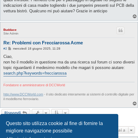
indicazioni di casa madre togliendo i due jumperini presenti sul PCB della
vettura bistrò. Qualcuno mi può aiutare? Grazie in anticipo
Buddace
Site Admin
Re: Problemi con Frecciarossa Acme
M
#2
mercoledì 18 giugno 2025, 11:28
e
s
Ciao,
s
non ho il modello in questione ma da una ricerca sul forum ci sono diversi
a
g
topic riguardanti il medesimo modello che magari ti possono aiutare:
g
search.php?keywords=frecciarossa
i
o
Fondatore e amministratore di DCCWorld
http://www.DCCWorld.com
- il sito dedicato interamente ai sistemi di controllo digitale per
il modellismo ferroviario.
Rispondi
2 messaggi • Pagina
1
di
1
Questo sito utilizza cookie al fine di fornire la
Vai a
migliore navigazione possibile