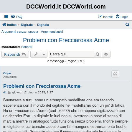
DCCWorld.it DCCWorld.com
FAQ
Iscriviti
Login
Indice
Digitale
Digitale
Argomenti senza risposta
Argomenti attivi
e
Problemi con Frecciarossa Acme
r
c
Moderatore:
Seba55
a
Cerca
Ricerca avan
Rispondi
2 messaggi • Pagina
1
di
1
Cripo
Analogico
Problemi con Frecciarossa Acme
M
#1
giovedì 12 giugno 2025, 9:27
e
s
Buonasera a tutti, sono un attempato modellista che sta facendo
s
esperienza con il mondo del digitale nel modellismo con un po' di fatica.
a
g
Ho un Frecciarossa Acme (cod. 70200) che ho appena digitalizzato con
g
un decoder Esu. In digitale le luci non si invertono in base al senso di
i
o
marcia mentre in analogico tutto funziona senza problemi. Inoltre sempre
in digitale le luci bianche accese con f3 rimangono estremamente fioche,
quasi invisibili. Premetto che per il passaggio in digitale ho seguito le