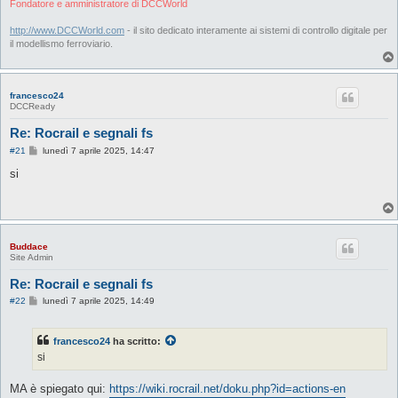
Fondatore e amministratore di DCCWorld
http://www.DCCWorld.com
- il sito dedicato interamente ai sistemi di controllo digitale per
il modellismo ferroviario.
francesco24
DCCReady
Re: Rocrail e segnali fs
M
#21
lunedì 7 aprile 2025, 14:47
e
s
si
s
a
g
g
i
o
Buddace
Site Admin
Re: Rocrail e segnali fs
M
#22
lunedì 7 aprile 2025, 14:49
e
s
s
francesco24
ha scritto:
a
g
si
g
i
o
MA è spiegato qui:
https://wiki.rocrail.net/doku.php?id=actions-en