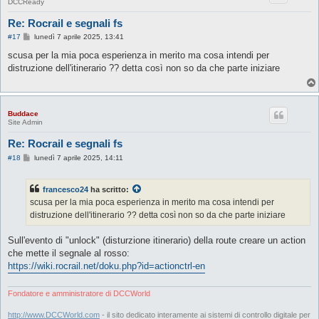
DCCReady
Re: Rocrail e segnali fs
M
#17
lunedì 7 aprile 2025, 13:41
e
s
scusa per la mia poca esperienza in merito ma cosa intendi per
s
distruzione dell'itinerario ?? detta così non so da che parte iniziare
a
g
g
i
o
Buddace
Site Admin
Re: Rocrail e segnali fs
M
#18
lunedì 7 aprile 2025, 14:11
e
s
s
francesco24
ha scritto:
a
g
scusa per la mia poca esperienza in merito ma cosa intendi per
g
distruzione dell'itinerario ?? detta così non so da che parte iniziare
i
o
Sull'evento di "unlock" (disturzione itinerario) della route creare un action
che mette il segnale al rosso:
https://wiki.rocrail.net/doku.php?id=actionctrl-en
Fondatore e amministratore di DCCWorld
http://www.DCCWorld.com
- il sito dedicato interamente ai sistemi di controllo digitale per