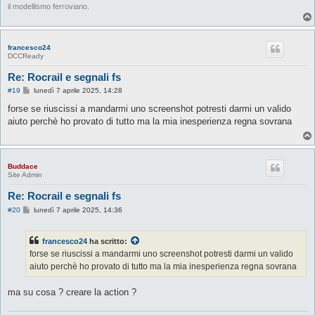
il modellismo ferroviario.
francesco24
DCCReady
Re: Rocrail e segnali fs
M
#19
lunedì 7 aprile 2025, 14:28
e
s
forse se riuscissi a mandarmi uno screenshot potresti darmi un valido
s
aiuto perchè ho provato di tutto ma la mia inesperienza regna sovrana
a
g
g
i
o
Buddace
Site Admin
Re: Rocrail e segnali fs
M
#20
lunedì 7 aprile 2025, 14:36
e
s
s
francesco24
ha scritto:
a
g
forse se riuscissi a mandarmi uno screenshot potresti darmi un valido
g
aiuto perchè ho provato di tutto ma la mia inesperienza regna sovrana
i
o
ma su cosa ? creare la action ?