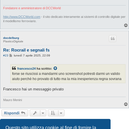
Fondatore e amministratore di DCCWorld
http://www.DCCWorld.com
- il sito dedicato interamente ai sistemi di controllo digitale per
il modellismo ferroviario.
docdelburg
PlasticoDigitale
Re: Rocrail e segnali fs
M
#23
lunedì 7 aprile 2025, 22:09
e
s
s
francesco24
ha scritto:
a
g
forse se riuscissi a mandarmi uno screenshot potresti darmi un valido
g
aiuto perchè ho provato di tutto ma la mia inesperienza regna sovrana
i
o
Francesco hai un messaggio privato
Mauro Menini
Rispondi
1
2
Precedente
23 messaggi
Questo sito utilizza cookie al fine di fornire la