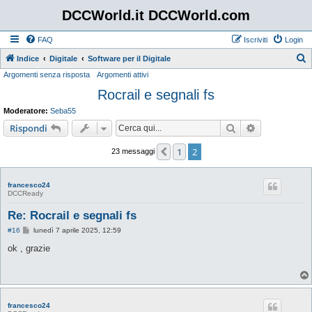
DCCWorld.it DCCWorld.com
FAQ
Iscriviti
Login
Indice
Digitale
Software per il Digitale
Argomenti senza risposta
Argomenti attivi
e
Rocrail e segnali fs
r
c
Moderatore:
Seba55
a
Cerca
Ricerca avan
Rispondi
1
2
Precedente
23 messaggi
francesco24
DCCReady
Re: Rocrail e segnali fs
M
#16
lunedì 7 aprile 2025, 12:59
e
s
ok , grazie
s
a
g
g
i
o
francesco24