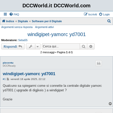
DCCWorld.it DCCWorld.com
FAQ
Iscriviti
Login
Indice
Digitale
Software per il Digitale
Argomenti senza risposta
Argomenti attivi
e
windigipet-yamorc yd7001
r
c
Moderatore:
Seba55
a
Cerca
Ricerca avan
Rispondi
2 messaggi • Pagina
1
di
1
piecentu
DCCReady
windigipet-yamorc yd7001
M
#1
venerdì 18 aprile 2025, 22:12
e
s
Qualcuno sa spiegarmi come si connette la centrale digitale yamorc
s
yd7001 ( upgrade di digjkeis ) a windigipet ?
a
g
g
Grazie
i
o