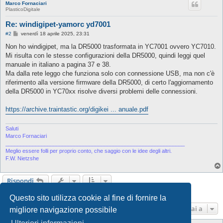
Marco Fornaciari
PlasticoDigitale
Re: windigipet-yamorc yd7001
M
#2
venerdì 18 aprile 2025, 23:31
e
s
Non ho windigipet, ma la DR5000 trasformata in YC7001 ovvero YC7010.
s
Mi risulta con le stesse configurazioni della DR5000, quindi leggi quel
a
g
manuale in italiano a pagina 37 e 38.
g
Ma dalla rete leggo che funziona solo con connessione USB, ma non c'è
i
o
riferimento alla versione firmware della DR5000, di certo l'aggiornamento
della DR5000 in YC70xx risolve diversi problemi delle connessioni.
https://archive.traintastic.org/digikei ... anuale.pdf
Saluti
Marco Fornaciari
____________________________________________________________
Meglio essere folli per proprio conto, che saggio con le idee degli altri.
F.W. Nietzshe
Rispondi
2 messaggi • Pagina
1
di
1
Questo sito utilizza cookie al fine di fornire la
Vai a
migliore navigazione possibile