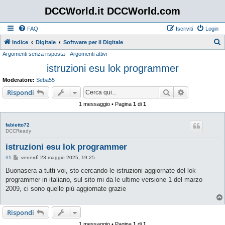
DCCWorld.it DCCWorld.com
FAQ
Iscriviti
Login
Indice
Digitale
Software per il Digitale
Argomenti senza risposta
Argomenti attivi
e
istruzioni esu lok programmer
r
c
Moderatore:
Seba55
a
Cerca
Ricerca avan
Rispondi
1 messaggio • Pagina
1
di
1
fabietto72
DCCReady
istruzioni esu lok programmer
M
#1
venerdì 23 maggio 2025, 19:25
e
s
Buonasera a tutti voi, sto cercando le istruzioni aggiornate del lok
s
programmer in italiano, sul sito mi da le ultime versione 1 del marzo
a
g
2009, ci sono quelle più aggiornate grazie
g
i
o
Rispondi
1 messaggio • Pagina
1
di
1