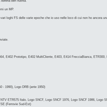
ibreria ben nutrita.
emi un MP.
e vari loghi FS delle varie epoche che io uso nelle loco di cui non ho ancora u
nviate.
 E402 Prototipo, E402 MultiCliente, E403, E414 FrecciaBianca, ETR300,
0 - 1990), Logo DRB (ante 1950)
64, NTV ETR575 Italo, Logo SNCF, Logo SNCF 1976, Logo SNCF 1986, Logo 
E (Ferrovie Sud-Est)