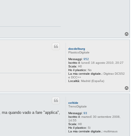
T
o
p
docdelburg
PlasticoDigitale
Messaggi:
952
Iscritto il:
lunedì 16 agosto 2010, 20:27
Scala:
H0
Ho il plastico:
No
La mia centrale digitale.:
Digitrax DCS52
e DCC++
Località:
Madrid (España)
T
o
p
celtide
TrenoDigitale
ro, ma quando vado a fare "applica",
Messaggi:
93
Iscritto il:
martedì 30 settembre 2008,
14:55
Scala:
H0
Ho il plastico:
Si
La mia centrale digitale.:
multimaus