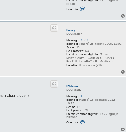
La mia centrale digitale.:
DCC Digikejis
DR5000
C
Contatta:
o
n
T
t
o
a
p
t
t
Fanky
a
DCCMaster
F
S
Messaggi:
2067
4
Iscritto il:
venerdì 25 agosto 2006, 12:01
e
Scala:
H0
v
Ho il plastico:
No
e
La mia centrale digitale.:
Tams
r
MasterControl - ClaudiaCS - AliceHC -
RocRail - LocoBuffer II - MultiMaus
Località:
Crescentino (VC)
T
o
p
FS4ever
DCCReady
enza alcun avviso.
Messaggi:
9
Iscritto il:
martedì 18 dicembre 2012,
10:13
Scala:
H0
Ho il plastico:
Si
La mia centrale digitale.:
DCC Digikejis
DR5000
C
Contatta:
o
n
T
t