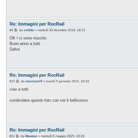
o
Re: Immagini per RocRail
M
#9
da
celtide
»
martedì 30 dicembre 2014, 18:13
e
s
OK ! ci sono riuscito.
s
Buon anno a tutti
a
g
Salvo
g
i
o
Re: Immagini per RocRail
M
#10
da
marcoca76
»
lunedì 5 gennaio 2015, 18:33
e
s
ciao a tutti
s
a
g
condividere queste foto con voi è bellissimo
g
i
o
Re: Immagini per RocRail
M
#11
da
Maumor
»
martedì 6 maggio 2025, 18:26