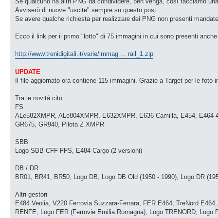
Se qualcuno ha altri PNG da condividere, ben venga, così facciamo una l
Avviserò di nuove "uscite" sempre su questo post.
Se avere qualche richiesta per realizzare dei PNG non presenti mandat
Ecco il link per il primo "lotto" di 75 immagini in cui sono presenti anch
http://www.trenidigitali.it/varie/immag ... rail_1.zip
UPDATE
Il file aggiornato ora contiene 115 immagini. Grazie a Target per le foto i
Tra le novità cito:
FS
ALe582XMPR, ALe804XMPR, E632XMPR, E636 Camilla, E454, E464-464,
GR675, GR940, Pilota Z XMPR
SBB
Logo SBB CFF FFS, E484 Cargo (2 versioni)
DB / DR
BR01, BR41, BR50, Logo DB, Logo DB Old (1950 - 1990), Logo DR (195
Altri gestori
E484 Veolia, V220 Ferrovia Suzzara-Ferrara, FER E464, TreNord E4
RENFE, Logo FER (Ferrovie Emilia Romagna), Logo TRENORD, Logo FS