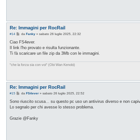
o
Re: Immagini per RocRail
M
#14
da
Fanky
»
sabato 26 luglio 2025, 22:32
e
s
Ciao FS4ever.
s
Il link l'ho provato e risulta funzionante.
a
g
Ti fà scaricare un file zip da 3Mb con le immagini.
g
i
o
"che la forza sia con voi" (Obi Wan Kenobi)
Re: Immagini per RocRail
M
#15
da
FS4ever
»
sabato 26 luglio 2025, 22:52
e
s
Sono riuscito scusa... su questo pc uso un antivirus diverso e non cap
s
Lo segnalo per chi avesse lo stesso problema.
a
g
g
Grazie @Fanky
i
o