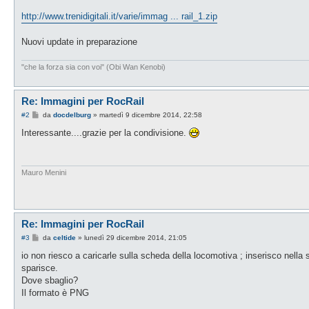
http://www.trenidigitali.it/varie/immag ... rail_1.zip
Nuovi update in preparazione
"che la forza sia con voi" (Obi Wan Kenobi)
Re: Immagini per RocRail
M
#2
da
docdelburg
»
martedì 9 dicembre 2014, 22:58
e
s
Interessante....grazie per la condivisione.
s
a
g
g
i
Mauro Menini
o
Re: Immagini per RocRail
M
#3
da
celtide
»
lunedì 29 dicembre 2014, 21:05
e
s
io non riesco a caricarle sulla scheda della locomotiva ; inserisco nella 
s
sparisce.
a
g
Dove sbaglio?
g
Il formato è PNG
i
o