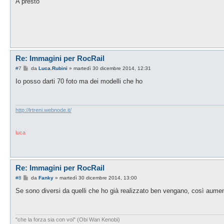
A presto
a
g
g
i
o
Re: Immagini per RocRail
M
#7
da
Luca.Rubini
»
martedì 30 dicembre 2014, 12:31
e
s
Io posso darti 70 foto ma dei modelli che ho
s
a
g
g
i
http://lrtreni.webnode.it/
o
luca
Re: Immagini per RocRail
M
#8
da
Fanky
»
martedì 30 dicembre 2014, 13:00
e
s
Se sono diversi da quelli che ho già realizzato ben vengano, così aumen
s
a
g
g
i
"che la forza sia con voi" (Obi Wan Kenobi)