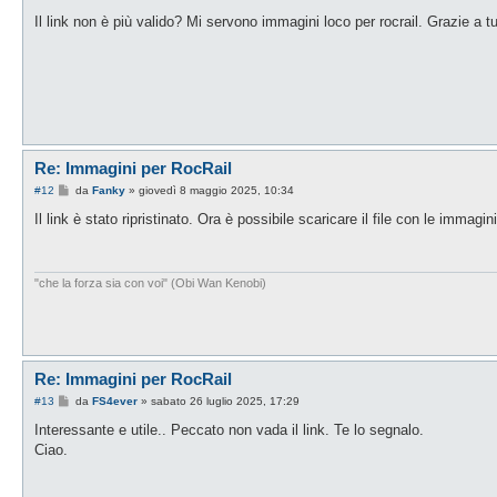
e
s
Il link non è più valido? Mi servono immagini loco per rocrail. Grazie a tu
s
a
g
g
i
o
Re: Immagini per RocRail
M
#12
da
Fanky
»
giovedì 8 maggio 2025, 10:34
e
s
Il link è stato ripristinato. Ora è possibile scaricare il file con le immagini
s
a
g
g
i
"che la forza sia con voi" (Obi Wan Kenobi)
o
Re: Immagini per RocRail
M
#13
da
FS4ever
»
sabato 26 luglio 2025, 17:29
e
s
Interessante e utile.. Peccato non vada il link. Te lo segnalo.
s
Ciao.
a
g
g
i