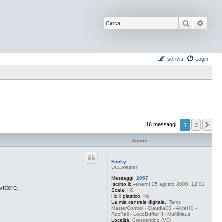
Cerca
Ricer
Iscriviti
Login
1
2
Pr
16 messaggi
Autore
Fanky
DCCMaster
Messaggi:
2067
Iscritto il:
venerdì 25 agosto 2006, 12:01
videre.
Scala:
H0
Ho il plastico:
No
La mia centrale digitale.:
Tams
MasterControl - ClaudiaCS - AliceHC -
RocRail - LocoBuffer II - MultiMaus
Località:
Crescentino (VC)