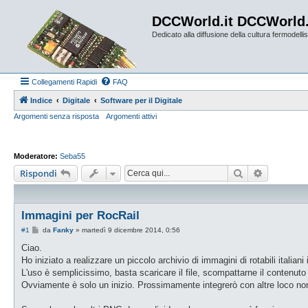
DCCWorld.it DCCWorld
Dedicato alla diffusione della cultura fermodellist
Collegamenti Rapidi
FAQ
Indice
Digitale
Software per il Digitale
Argomenti senza risposta
Argomenti attivi
Moderatore:
Seba55
Cerca
Ricerca a
Rispondi
Immagini per RocRail
M
#1
da
Fanky
»
martedì 9 dicembre 2014, 0:56
e
s
Ciao.
s
Ho iniziato a realizzare un piccolo archivio di immagini di rotabili ital
a
g
L'uso è semplicissimo, basta scaricare il file, scompattarne il contenuto ne
g
Ovviamente è solo un inizio. Prossimamente integrerò con altre loco non 
i
o