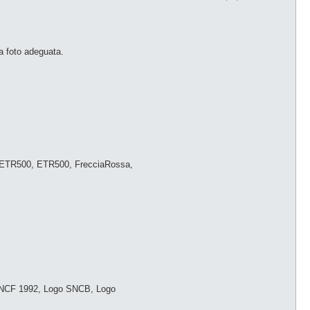
na foto adeguata.
 ETR500, ETR500, FrecciaRossa,
SNCF 1992, Logo SNCB, Logo