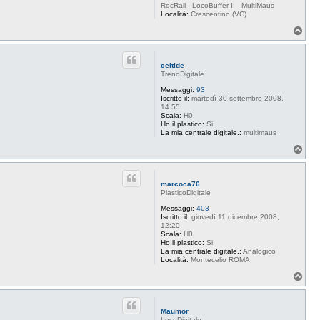
b
RocRail - LocoBuffer II - MultiMaus
i
Località:
Crescentino (VC)
n
i
T
o
p
celtide
TrenoDigitale
Messaggi:
93
Iscritto il:
martedì 30 settembre 2008,
14:55
Scala:
H0
Ho il plastico:
Si
La mia centrale digitale.:
multimaus
T
o
p
marcoca76
PlasticoDigitale
Messaggi:
403
Iscritto il:
giovedì 11 dicembre 2008,
12:20
Scala:
H0
Ho il plastico:
Si
La mia centrale digitale.:
Analogico
Località:
Montecelio ROMA
T
o
p
Maumor
LocoDigitale