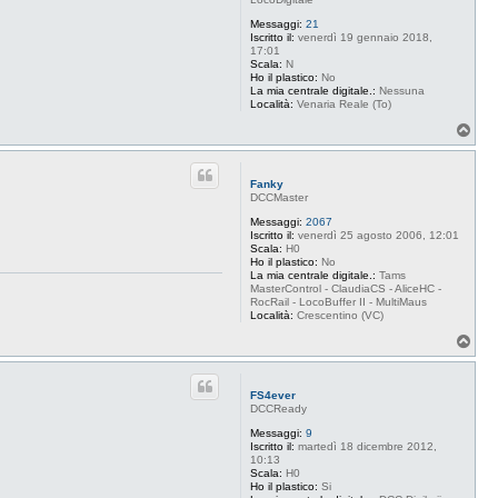
Messaggi:
21
Iscritto il:
venerdì 19 gennaio 2018,
17:01
Scala:
N
Ho il plastico:
No
La mia centrale digitale.:
Nessuna
Località:
Venaria Reale (To)
T
o
p
Fanky
DCCMaster
Messaggi:
2067
Iscritto il:
venerdì 25 agosto 2006, 12:01
Scala:
H0
Ho il plastico:
No
La mia centrale digitale.:
Tams
MasterControl - ClaudiaCS - AliceHC -
RocRail - LocoBuffer II - MultiMaus
Località:
Crescentino (VC)
T
o
p
FS4ever
DCCReady
Messaggi:
9
Iscritto il:
martedì 18 dicembre 2012,
10:13
Scala:
H0
Ho il plastico:
Si