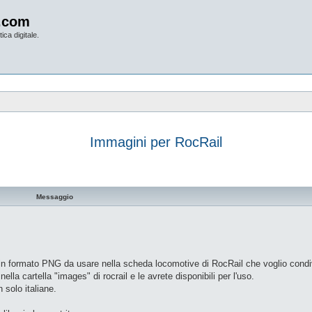
.com
ica digitale.
Immagini per RocRail
vanzata
Messaggio
iani in formato PNG da usare nella scheda locomotive di RocRail che voglio condi
lla cartella "images" di rocrail e le avrete disponibili per l'uso.
solo italiane.