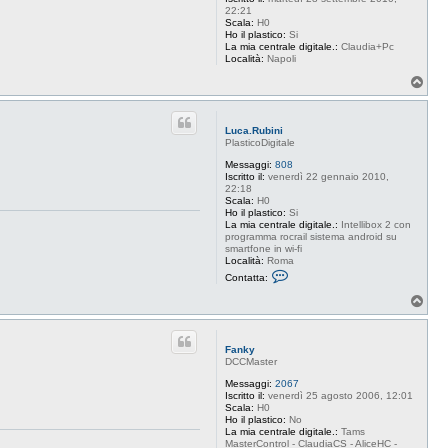
22:21
Scala:
H0
Ho il plastico:
Si
La mia centrale digitale.:
Claudia+Pc
Località:
Napoli
T
o
p
Luca.Rubini
PlasticoDigitale
Messaggi:
808
Iscritto il:
venerdì 22 gennaio 2010,
22:18
Scala:
H0
Ho il plastico:
Si
La mia centrale digitale.:
Intellibox 2 con
programma rocrail sistema android su
smartfone in wi-fi
Località:
Roma
C
Contatta:
o
n
T
t
o
a
p
t
t
Fanky
a
DCCMaster
L
u
Messaggi:
2067
c
Iscritto il:
venerdì 25 agosto 2006, 12:01
a
Scala:
H0
.
Ho il plastico:
No
R
La mia centrale digitale.:
Tams
u
MasterControl - ClaudiaCS - AliceHC -