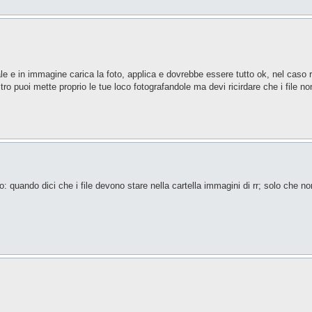
ale e in immagine carica la foto, applica e dovrebbe essere tutto ok, nel caso r
'altro puoi mette proprio le tue loco fotografandole ma devi ricirdare che i file 
po: quando dici che i file devono stare nella cartella immagini di rr; solo che 