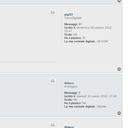
T
o
p
gigi53
TrenoDigitale
Messaggi:
97
Iscritto il:
domenica 28 ottobre 2012,
15:37
Scala:
H0
Ho il plastico:
Si
La mia centrale digitale.:
IB-COM
T
o
p
didaco
Analogico
Messaggi:
2
Iscritto il:
martedì 16 marzo 2010, 17:40
Scala:
H0
Ho il plastico:
No
La mia centrale digitale.:
Marklin
T
o
p
didaco