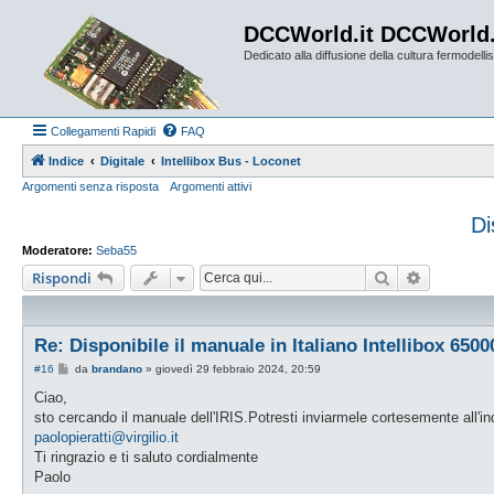
DCCWorld.it DCCWorld
Dedicato alla diffusione della cultura fermodellist
Collegamenti Rapidi
FAQ
Indice
Digitale
Intellibox Bus - Loconet
Argomenti senza risposta
Argomenti attivi
Di
Moderatore:
Seba55
Cerca
Ricerca a
Rispondi
Re: Disponibile il manuale in Italiano Intellibox 6500
M
#16
da
brandano
»
giovedì 29 febbraio 2024, 20:59
e
s
Ciao,
s
sto cercando il manuale dell'IRIS.Potresti inviarmele cortesemente all'in
a
g
paolopieratti@virgilio.it
g
Ti ringrazio e ti saluto cordialmente
i
o
Paolo