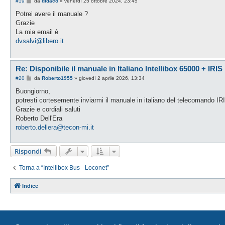
M
#19
da
didaco
»
venerdì 25 ottobre 2024, 23:45
e
s
Potrei avere il manuale ?
s
Grazie
a
g
La mia email è
g
dvsalvi@libero.it
i
o
Re: Disponibile il manuale in Italiano Intellibox 65000 + IRIS
M
#20
da
Roberto1955
»
giovedì 2 aprile 2026, 13:34
e
s
Buongiorno,
s
potresti cortesemente inviarmi il manuale in italiano del telecomando IR
a
g
Grazie e cordiali saluti
g
Roberto Dell'Era
i
o
roberto.dellera@tecon-mi.it
Rispondi
Torna a “Intellibox Bus - Loconet”
Indice