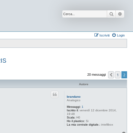
Cerca
Ricer
Iscriviti
Login
RIS
1
2
Preceden
20 messaggi
Autore
brandano
Analogico
Messaggi:
1
Iscritto il:
venerdì 12 dicembre 2014,
19:48
Scala:
H0
Ho il plastico:
Si
La mia centrale digitale.:
intellibox