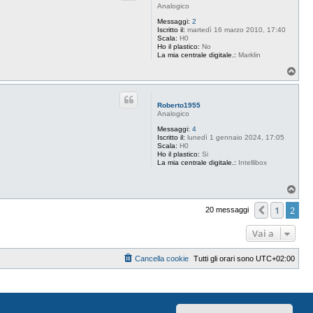
Analogico
Messaggi:
2
Iscritto il:
martedì 16 marzo 2010, 17:40
Scala:
H0
Ho il plastico:
No
La mia centrale digitale.:
Marklin
T
o
p
Roberto1955
Analogico
Messaggi:
4
Iscritto il:
lunedì 1 gennaio 2024, 17:05
Scala:
H0
Ho il plastico:
Si
La mia centrale digitale.:
Intellibox
T
o
p
1
2
Preceden
20 messaggi
Vai a
Cancella cookie
Tutti gli orari sono
UTC+02:00