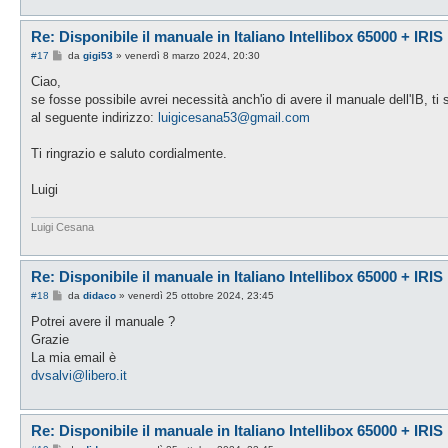
Re: Disponibile il manuale in Italiano Intellibox 65000 + IRIS
M
#17
da
gigi53
»
venerdì 8 marzo 2024, 20:30
e
s
Ciao,
s
se fosse possibile avrei necessità anch'io di avere il manuale dell'IB, ti
a
g
al seguente indirizzo:
luigicesana53@gmail.com
g
i
o
Ti ringrazio e saluto cordialmente.
Luigi
Luigi Cesana
Re: Disponibile il manuale in Italiano Intellibox 65000 + IRIS
M
#18
da
didaco
»
venerdì 25 ottobre 2024, 23:45
e
s
Potrei avere il manuale ?
s
Grazie
a
g
La mia email è
g
dvsalvi@libero.it
i
o
Re: Disponibile il manuale in Italiano Intellibox 65000 + IRIS