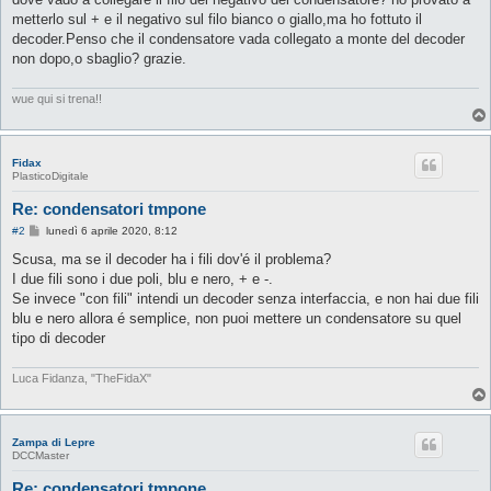
metterlo sul + e il negativo sul filo bianco o giallo,ma ho fottuto il
decoder.Penso che il condensatore vada collegato a monte del decoder
non dopo,o sbaglio? grazie.
wue qui si trena!!
Fidax
PlasticoDigitale
Re: condensatori tmpone
M
#2
lunedì 6 aprile 2020, 8:12
e
s
Scusa, ma se il decoder ha i fili dov'é il problema?
s
I due fili sono i due poli, blu e nero, + e -.
a
g
Se invece "con fili" intendi un decoder senza interfaccia, e non hai due fili
g
blu e nero allora é semplice, non puoi mettere un condensatore su quel
i
o
tipo di decoder
Luca Fidanza, "TheFidaX"
Zampa di Lepre
DCCMaster
Re: condensatori tmpone