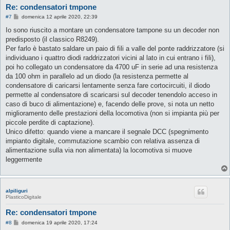
Re: condensatori tmpone
M
#7
domenica 12 aprile 2020, 22:39
e
s
Io sono riuscito a montare un condensatore tampone su un decoder non
s
predisposto (il classico R8249).
a
g
Per farlo è bastato saldare un paio di fili a valle del ponte raddrizzatore (si
g
individuano i quattro diodi raddrizzatori vicini al lato in cui entrano i fili),
i
o
poi ho collegato un condensatore da 4700 uF in serie ad una resistenza
da 100 ohm in parallelo ad un diodo (la resistenza permette al
condensatore di caricarsi lentamente senza fare cortocircuiti, il diodo
permette al condensatore di scaricarsi sul decoder tenendolo acceso in
caso di buco di alimentazione) e, facendo delle prove, si nota un netto
miglioramento delle prestazioni della locomotiva (non si impianta più per
piccole perdite di captazione).
Unico difetto: quando viene a mancare il segnale DCC (spegnimento
impianto digitale, commutazione scambio con relativa assenza di
alimentazione sulla via non alimentata) la locomotiva si muove
leggermente
alpiliguri
PlasticoDigitale
Re: condensatori tmpone
M
#8
domenica 19 aprile 2020, 17:24
e