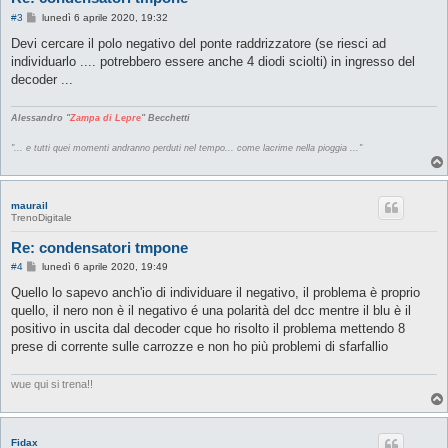
M
#3
lunedì 6 aprile 2020, 19:32
e
s
Devi cercare il polo negativo del ponte raddrizzatore (se riesci ad
s
individuarlo .... potrebbero essere anche 4 diodi sciolti) in ingresso del
a
g
decoder ...
g
i
o
Alessandro "
Zampa di Lepre
" Becchetti
"... e tutti quei momenti andranno perduti nel tempo... come lacrime nella pioggia ..."
maurail
TrenoDigitale
Re: condensatori tmpone
M
#4
lunedì 6 aprile 2020, 19:49
e
s
Quello lo sapevo anch'io di individuare il negativo, il problema è proprio
s
quello, il nero non è il negativo é una polarità del dcc mentre il blu è il
a
g
positivo in uscita dal decoder cque ho risolto il problema mettendo 8
g
prese di corrente sulle carrozze e non ho più problemi di sfarfallio
i
o
wue qui si trena!!
Fidax