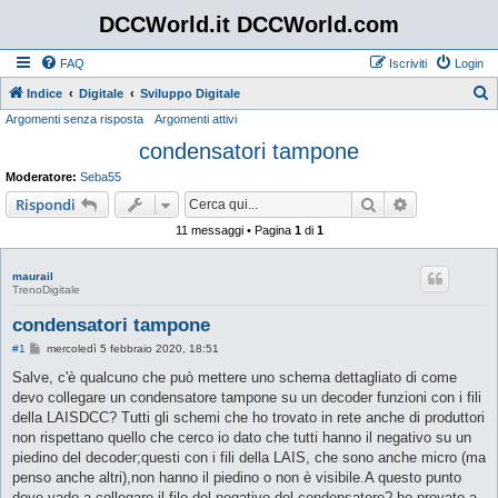
DCCWorld.it DCCWorld.com
FAQ
Iscriviti
Login
Indice
Digitale
Sviluppo Digitale
Argomenti senza risposta
Argomenti attivi
e
condensatori tampone
r
c
Moderatore:
Seba55
a
Cerca
Ricerca avan
Rispondi
11 messaggi • Pagina
1
di
1
maurail
TrenoDigitale
condensatori tampone
M
#1
mercoledì 5 febbraio 2020, 18:51
e
s
Salve, c'è qualcuno che può mettere uno schema dettagliato di come
s
devo collegare un condensatore tampone su un decoder funzioni con i fili
a
g
della LAISDCC? Tutti gli schemi che ho trovato in rete anche di produttori
g
non rispettano quello che cerco io dato che tutti hanno il negativo su un
i
o
piedino del decoder;questi con i fili della LAIS, che sono anche micro (ma
penso anche altri),non hanno il piedino o non è visibile.A questo punto
dove vado a collegare il filo del negativo del condensatore? ho provato a