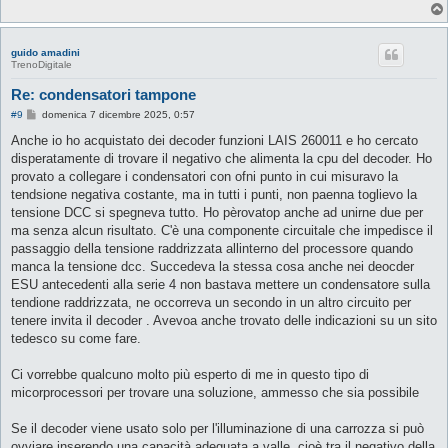
guido amadini
TrenoDigitale
Re: condensatori tampone
M
#9
domenica 7 dicembre 2025, 0:57
e
s
Anche io ho acquistato dei decoder funzioni LAIS 260011 e ho cercato
s
disperatamente di trovare il negativo che alimenta la cpu del decoder. Ho
a
g
provato a collegare i condensatori con ofni punto in cui misuravo la
g
tendsione negativa costante, ma in tutti i punti, non paenna toglievo la
i
o
tensione DCC si spegneva tutto. Ho pèrovatop anche ad unirne due per
ma senza alcun risultato. C'è una componente circuitale che impedisce il
passaggio della tensione raddrizzata allinterno del processore quando
manca la tensione dcc. Succedeva la stessa cosa anche nei deocder
ESU antecedenti alla serie 4 non bastava mettere un condensatore sulla
tendione raddrizzata, ne occorreva un secondo in un altro circuito per
tenere invita il decoder . Avevoa anche trovato delle indicazioni su un sito
tedesco su come fare.
Ci vorrebbe qualcuno molto più esperto di me in questo tipo di
micorprocessori per trovare una soluzione, ammesso che sia possibile
Se il decoder viene usato solo per l'illuminazione di una carrozza si può
ovviare inserendo una capacità adeguata a valle, cioè tra il negativo della