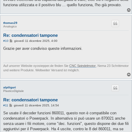
funziona utilizzata e il positivo blu ... quello funziona, l'ho già provato.
thomas29
Analogico
Re: condensatori tampone
M
#10
giovedì 11 dicembre 2025, 4:00
e
s
Grazie per aver condiviso queste informazioni.
s
a
g
g
i
Auf unserer Website oyostepper.de finden Sie
CNC Spindelmotor
, Nema 23 Schrittmotor
o
und weitere Produkte. Weltweiter Versand ist möglich.
alpiliguri
PlasticoDigitale
Re: condensatori tampone
M
#11
giovedì 11 dicembre 2025, 14:54
e
s
Se usate il decoder funzioni 860011, questo non è compatibile con
s
condensatori o Powerpack. In alternativa si può usare un 870021 anche
a
g
senza usare i fili motore, come "dec. funzioni", questo dispone dei due fili
g
aggiuntivi per il Powerpack. Ha 4 uscite, contro le 8 del 860011, ma se
i