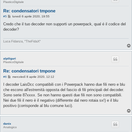
PlasticoDigitale
Re: condensatori tmpone
M
#5
lunedì 6 aprile 2020, 19:55
e
s
Credo che il tuo decoder non supporti un powerpack, qual é il codice del
s
decoder?
a
g
g
i
Luca Fidanza, "TheFidaX"
o
alpiliguri
PlasticoDigitale
Re: condensatori tmpone
M
#6
mercoledì 8 aprile 2020, 12:12
e
s
I decoder LaisDcc compatibili con i Powerpack hanno due fili nero e blu
s
che escono all'estremità opposta del fascio di fili principali del decoder.
a
g
Sono serie 87xxxx. Se non hanno questi due fili non sono compatibili.
g
Nei due fili il nero è il negativo (differente dal nero rotaia sx!) e il blu
i
o
positivo (corrisponde al blu comune luci).
danix
Analogico