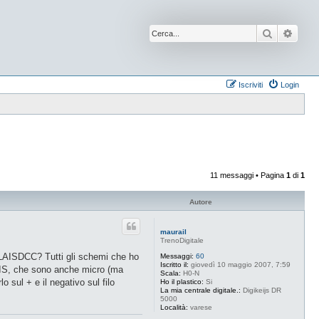
Cerca
Ricer
Iscriviti
Login
11 messaggi • Pagina
1
di
1
Autore
maurail
TrenoDigitale
 LAISDCC? Tutti gli schemi che ho
Messaggi:
60
Iscritto il:
giovedì 10 maggio 2007, 7:59
 LAIS, che sono anche micro (ma
Scala:
H0-N
 sul + e il negativo sul filo
Ho il plastico:
Si
La mia centrale digitale.:
Digikeijs DR
5000
Località:
varese