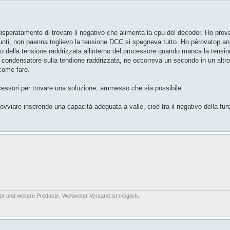
speratamente di trovare il negativo che alimenta la cpu del decoder. Ho prova
i punti, non paenna toglievo la tensione DCC si spegneva tutto. Ho pèrovatop 
gio della tensione raddrizzata allinterno del processore quando manca la tens
ndensatore sulla tendione raddrizzata, ne occorreva un secondo in un altro ci
come fare.
ocessori per trovare una soluzione, ammesso che sia possibile
vviare inserendo una capacità adeguata a valle, cioè tra il negativo della funzio
or und weitere Produkte. Weltweiter Versand ist möglich.