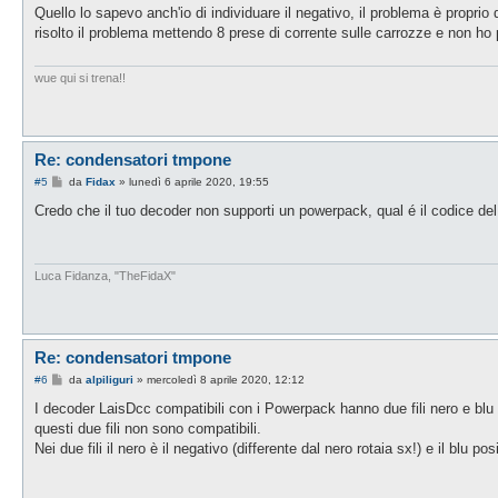
s
Quello lo sapevo anch'io di individuare il negativo, il problema è proprio q
s
risolto il problema mettendo 8 prese di corrente sulle carrozze e non ho p
a
g
g
i
wue qui si trena!!
o
Re: condensatori tmpone
M
#5
da
Fidax
»
lunedì 6 aprile 2020, 19:55
e
s
Credo che il tuo decoder non supporti un powerpack, qual é il codice de
s
a
g
g
i
Luca Fidanza, "TheFidaX"
o
Re: condensatori tmpone
M
#6
da
alpiliguri
»
mercoledì 8 aprile 2020, 12:12
e
s
I decoder LaisDcc compatibili con i Powerpack hanno due fili nero e blu 
s
questi due fili non sono compatibili.
a
g
Nei due fili il nero è il negativo (differente dal nero rotaia sx!) e il blu p
g
i
o