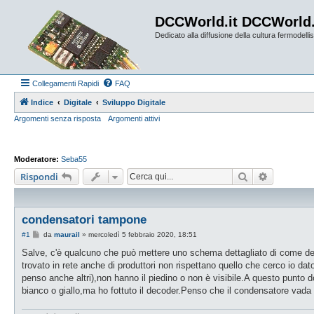
DCCWorld.it DCCWorld
Dedicato alla diffusione della cultura fermodellist
Collegamenti Rapidi
FAQ
Indice
Digitale
Sviluppo Digitale
Argomenti senza risposta
Argomenti attivi
Moderatore:
Seba55
Cerca
Ricerca a
Rispondi
condensatori tampone
M
#1
da
maurail
»
mercoledì 5 febbraio 2020, 18:51
e
s
Salve, c'è qualcuno che può mettere uno schema dettagliato di come dev
s
trovato in rete anche di produttori non rispettano quello che cerco io da
a
g
penso anche altri),non hanno il piedino o non è visibile.A questo punto do
g
bianco o giallo,ma ho fottuto il decoder.Penso che il condensatore vada
i
o