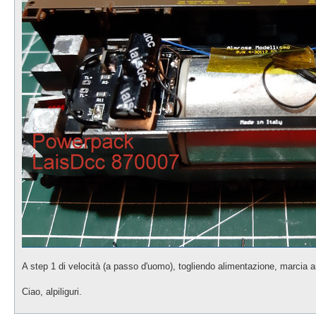
A step 1 di velocità (a passo d'uomo), togliendo alimentazione, marcia 
Ciao, alpiliguri.