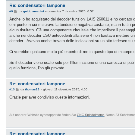
Re: condensatori tampone
M
#9
da
guido amadini
»
domenica 7 dicembre 2025, 0:57
e
s
Anche io ho acquistato dei decoder funzioni LAIS 260011 e ho cercato di
s
ofni punto in cui misuravo la tendsione negativa costante, ma in tutti 
a
g
alcun risultato. C'è una componente circuitale che impedisce il passag
g
anche nei deocder ESU antecedenti alla serie 4 non bastava mettere un co
i
o
decoder . Avevoa anche trovato delle indicazioni su un sito tedesco su 
Ci vorrebbe qualcuno molto più esperto di me in questo tipo di micorpr
Se il decoder viene usato solo per l'illuminazione di una carrozza si può o
quello funziona, l'ho già provato.
Re: condensatori tampone
M
#10
da
thomas29
»
giovedì 11 dicembre 2025, 4:00
e
s
Grazie per aver condiviso queste informazioni.
s
a
g
g
i
Auf unserer Website oyostepper.de finden Sie
CNC Spindelmotor
, Nema 23 Schrittmot
o
Re: condensatori tampone