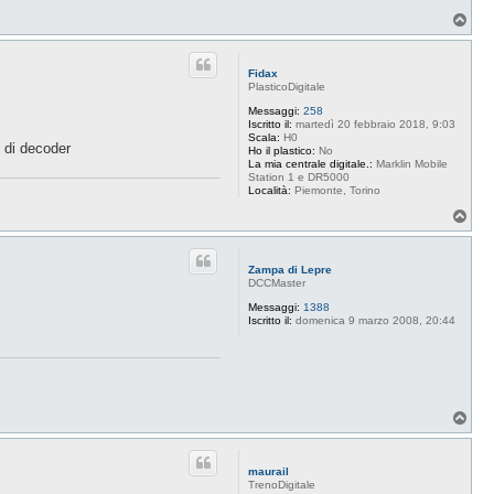
T
o
p
Fidax
PlasticoDigitale
Messaggi:
258
Iscritto il:
martedì 20 febbraio 2018, 9:03
Scala:
H0
o di decoder
Ho il plastico:
No
La mia centrale digitale.:
Marklin Mobile
Station 1 e DR5000
Località:
Piemonte, Torino
T
o
p
Zampa di Lepre
DCCMaster
Messaggi:
1388
Iscritto il:
domenica 9 marzo 2008, 20:44
T
o
p
maurail
TrenoDigitale