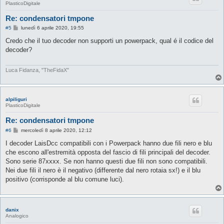
PlasticoDigitale
Re: condensatori tmpone
M
#5
lunedì 6 aprile 2020, 19:55
e
s
Credo che il tuo decoder non supporti un powerpack, qual é il codice del
s
decoder?
a
g
g
i
Luca Fidanza, "TheFidaX"
o
alpiliguri
PlasticoDigitale
Re: condensatori tmpone
M
#6
mercoledì 8 aprile 2020, 12:12
e
s
I decoder LaisDcc compatibili con i Powerpack hanno due fili nero e blu
s
che escono all'estremità opposta del fascio di fili principali del decoder.
a
g
Sono serie 87xxxx. Se non hanno questi due fili non sono compatibili.
g
Nei due fili il nero è il negativo (differente dal nero rotaia sx!) e il blu
i
o
positivo (corrisponde al blu comune luci).
danix
Analogico