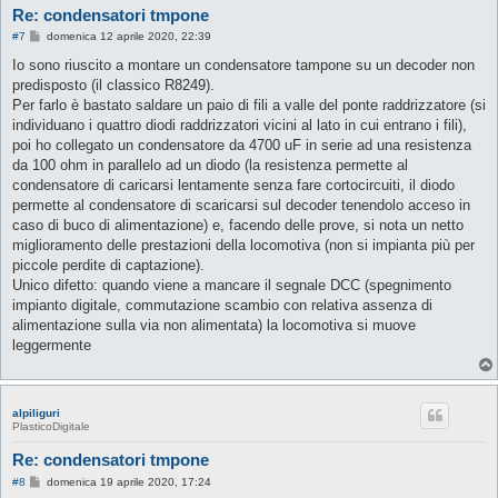
Re: condensatori tmpone
M
#7
domenica 12 aprile 2020, 22:39
e
s
Io sono riuscito a montare un condensatore tampone su un decoder non
s
predisposto (il classico R8249).
a
g
Per farlo è bastato saldare un paio di fili a valle del ponte raddrizzatore (si
g
individuano i quattro diodi raddrizzatori vicini al lato in cui entrano i fili),
i
o
poi ho collegato un condensatore da 4700 uF in serie ad una resistenza
da 100 ohm in parallelo ad un diodo (la resistenza permette al
condensatore di caricarsi lentamente senza fare cortocircuiti, il diodo
permette al condensatore di scaricarsi sul decoder tenendolo acceso in
caso di buco di alimentazione) e, facendo delle prove, si nota un netto
miglioramento delle prestazioni della locomotiva (non si impianta più per
piccole perdite di captazione).
Unico difetto: quando viene a mancare il segnale DCC (spegnimento
impianto digitale, commutazione scambio con relativa assenza di
alimentazione sulla via non alimentata) la locomotiva si muove
leggermente
alpiliguri
PlasticoDigitale
Re: condensatori tmpone
M
#8
domenica 19 aprile 2020, 17:24
e