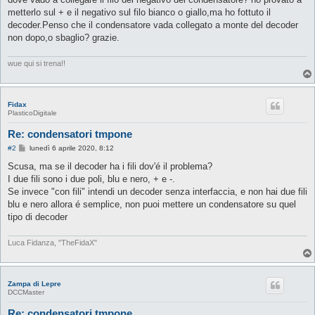
metterlo sul + e il negativo sul filo bianco o giallo,ma ho fottuto il
decoder.Penso che il condensatore vada collegato a monte del decoder
non dopo,o sbaglio? grazie.
wue qui si trena!!
Fidax
PlasticoDigitale
Re: condensatori tmpone
M
#2
lunedì 6 aprile 2020, 8:12
e
s
Scusa, ma se il decoder ha i fili dov'é il problema?
s
I due fili sono i due poli, blu e nero, + e -.
a
g
Se invece "con fili" intendi un decoder senza interfaccia, e non hai due fili
g
blu e nero allora é semplice, non puoi mettere un condensatore su quel
i
o
tipo di decoder
Luca Fidanza, "TheFidaX"
Zampa di Lepre
DCCMaster
Re: condensatori tmpone