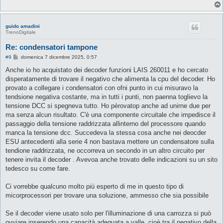
guido amadini
TrenoDigitale
Re: condensatori tampone
M
#9
domenica 7 dicembre 2025, 0:57
e
s
Anche io ho acquistato dei decoder funzioni LAIS 260011 e ho cercato
s
disperatamente di trovare il negativo che alimenta la cpu del decoder. Ho
a
g
provato a collegare i condensatori con ofni punto in cui misuravo la
g
tendsione negativa costante, ma in tutti i punti, non paenna toglievo la
i
o
tensione DCC si spegneva tutto. Ho pèrovatop anche ad unirne due per
ma senza alcun risultato. C'è una componente circuitale che impedisce il
passaggio della tensione raddrizzata allinterno del processore quando
manca la tensione dcc. Succedeva la stessa cosa anche nei deocder
ESU antecedenti alla serie 4 non bastava mettere un condensatore sulla
tendione raddrizzata, ne occorreva un secondo in un altro circuito per
tenere invita il decoder . Avevoa anche trovato delle indicazioni su un sito
tedesco su come fare.
Ci vorrebbe qualcuno molto più esperto di me in questo tipo di
micorprocessori per trovare una soluzione, ammesso che sia possibile
Se il decoder viene usato solo per l'illuminazione di una carrozza si può
ovviare inserendo una capacità adeguata a valle, cioè tra il negativo della