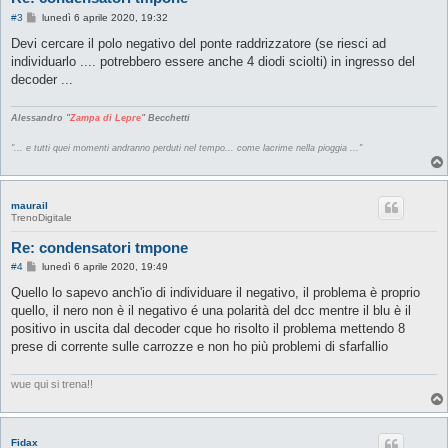
M
#3
lunedì 6 aprile 2020, 19:32
e
s
Devi cercare il polo negativo del ponte raddrizzatore (se riesci ad
s
individuarlo .... potrebbero essere anche 4 diodi sciolti) in ingresso del
a
g
decoder ...
g
i
o
Alessandro "
Zampa di Lepre
" Becchetti
"... e tutti quei momenti andranno perduti nel tempo... come lacrime nella pioggia ..."
maurail
TrenoDigitale
Re: condensatori tmpone
M
#4
lunedì 6 aprile 2020, 19:49
e
s
Quello lo sapevo anch'io di individuare il negativo, il problema è proprio
s
quello, il nero non è il negativo é una polarità del dcc mentre il blu è il
a
g
positivo in uscita dal decoder cque ho risolto il problema mettendo 8
g
prese di corrente sulle carrozze e non ho più problemi di sfarfallio
i
o
wue qui si trena!!
Fidax