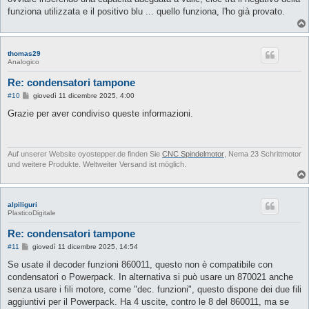
funziona utilizzata e il positivo blu ... quello funziona, l'ho già provato.
thomas29
Analogico
Re: condensatori tampone
M
#10
giovedì 11 dicembre 2025, 4:00
e
s
Grazie per aver condiviso queste informazioni.
s
a
g
g
i
Auf unserer Website oyostepper.de finden Sie
CNC Spindelmotor
, Nema 23 Schrittmotor
o
und weitere Produkte. Weltweiter Versand ist möglich.
alpiliguri
PlasticoDigitale
Re: condensatori tampone
M
#11
giovedì 11 dicembre 2025, 14:54
e
s
Se usate il decoder funzioni 860011, questo non è compatibile con
s
condensatori o Powerpack. In alternativa si può usare un 870021 anche
a
g
senza usare i fili motore, come "dec. funzioni", questo dispone dei due fili
g
aggiuntivi per il Powerpack. Ha 4 uscite, contro le 8 del 860011, ma se
i