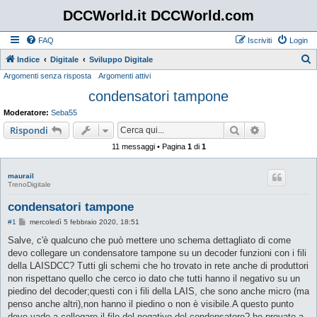
DCCWorld.it DCCWorld.com
FAQ
Iscriviti
Login
Indice
Digitale
Sviluppo Digitale
Argomenti senza risposta
Argomenti attivi
e
condensatori tampone
r
c
Moderatore:
Seba55
a
Cerca
Ricerca avan
Rispondi
11 messaggi • Pagina
1
di
1
maurail
TrenoDigitale
condensatori tampone
M
#1
mercoledì 5 febbraio 2020, 18:51
e
s
Salve, c'è qualcuno che può mettere uno schema dettagliato di come
s
devo collegare un condensatore tampone su un decoder funzioni con i fili
a
g
della LAISDCC? Tutti gli schemi che ho trovato in rete anche di produttori
g
non rispettano quello che cerco io dato che tutti hanno il negativo su un
i
o
piedino del decoder;questi con i fili della LAIS, che sono anche micro (ma
penso anche altri),non hanno il piedino o non è visibile.A questo punto
dove vado a collegare il filo del negativo del condensatore? ho provato a