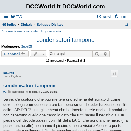
DCCWorld.it DCCWorld.com
FAQ
Iscriviti
Login
Indice
Digitale
Sviluppo Digitale
Argomenti senza risposta
Argomenti attivi
e
condensatori tampone
r
c
Moderatore:
Seba55
a
Cerca
Ricerca avan
Rispondi
11 messaggi • Pagina
1
di
1
maurail
TrenoDigitale
condensatori tampone
M
#1
mercoledì 5 febbraio 2020, 18:51
e
s
Salve, c'è qualcuno che può mettere uno schema dettagliato di come
s
devo collegare un condensatore tampone su un decoder funzioni con i fili
a
g
della LAISDCC? Tutti gli schemi che ho trovato in rete anche di produttori
g
non rispettano quello che cerco io dato che tutti hanno il negativo su un
i
o
piedino del decoder;questi con i fili della LAIS, che sono anche micro (ma
penso anche altri),non hanno il piedino o non è visibile.A questo punto
dove vado a collegare il filo del negativo del condensatore? ho provato a