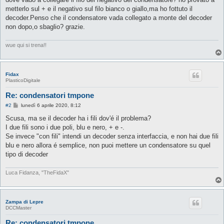
metterlo sul + e il negativo sul filo bianco o giallo,ma ho fottuto il
decoder.Penso che il condensatore vada collegato a monte del decoder
non dopo,o sbaglio? grazie.
wue qui si trena!!
Fidax
PlasticoDigitale
Re: condensatori tmpone
M
#2
lunedì 6 aprile 2020, 8:12
e
s
Scusa, ma se il decoder ha i fili dov'é il problema?
s
I due fili sono i due poli, blu e nero, + e -.
a
g
Se invece "con fili" intendi un decoder senza interfaccia, e non hai due fili
g
blu e nero allora é semplice, non puoi mettere un condensatore su quel
i
o
tipo di decoder
Luca Fidanza, "TheFidaX"
Zampa di Lepre
DCCMaster
Re: condensatori tmpone