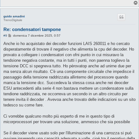
guido amadini
TrenoDigitale
Re: condensatori tampone
M
#9
domenica 7 dicembre 2025, 0:57
e
s
Anche io ho acquistato dei decoder funzioni LAIS 260011 e ho cercato
s
disperatamente di trovare il negativo che alimenta la cpu del decoder. Ho
a
g
provato a collegare i condensatori con ofni punto in cui misuravo la
g
tendsione negativa costante, ma in tutti i punti, non paenna toglievo la
i
o
tensione DCC si spegneva tutto. Ho pèrovatop anche ad unirne due per
ma senza alcun risultato. C'è una componente circuitale che impedisce il
passaggio della tensione raddrizzata allinterno del processore quando
manca la tensione dcc. Succedeva la stessa cosa anche nei deocder
ESU antecedenti alla serie 4 non bastava mettere un condensatore sulla
tendione raddrizzata, ne occorreva un secondo in un altro circuito per
tenere invita il decoder . Avevoa anche trovato delle indicazioni su un sito
tedesco su come fare.
Ci vorrebbe qualcuno molto più esperto di me in questo tipo di
micorprocessori per trovare una soluzione, ammesso che sia possibile
Se il decoder viene usato solo per l'illuminazione di una carrozza si può
ovviare inserendo una capacità adeguata a valle, cioè tra il negativo della