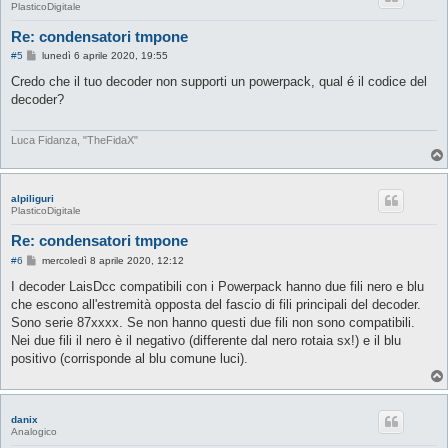
PlasticoDigitale
Re: condensatori tmpone
M
#5
lunedì 6 aprile 2020, 19:55
e
s
Credo che il tuo decoder non supporti un powerpack, qual é il codice del
s
decoder?
a
g
g
i
Luca Fidanza, "TheFidaX"
o
alpiliguri
PlasticoDigitale
Re: condensatori tmpone
M
#6
mercoledì 8 aprile 2020, 12:12
e
s
I decoder LaisDcc compatibili con i Powerpack hanno due fili nero e blu
s
che escono all'estremità opposta del fascio di fili principali del decoder.
a
g
Sono serie 87xxxx. Se non hanno questi due fili non sono compatibili.
g
Nei due fili il nero è il negativo (differente dal nero rotaia sx!) e il blu
i
o
positivo (corrisponde al blu comune luci).
danix
Analogico