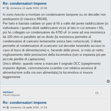
Re: condensatori tmpone
M
#7
domenica 12 aprile 2020, 22:39
e
s
Io sono riuscito a montare un condensatore tampone su un decoder non
s
predisposto (il classico R8249).
a
g
Per farlo è bastato saldare un paio di fili a valle del ponte raddrizzatore (si
g
individuano i quattro diodi raddrizzatori vicini al lato in cui entrano i fili),
i
o
poi ho collegato un condensatore da 4700 uF in serie ad una resistenza
da 100 ohm in parallelo ad un diodo (la resistenza permette al
condensatore di caricarsi lentamente senza fare cortocircuiti, il diodo
permette al condensatore di scaricarsi sul decoder tenendolo acceso in
caso di buco di alimentazione) e, facendo delle prove, si nota un netto
miglioramento delle prestazioni della locomotiva (non si impianta più per
piccole perdite di captazione).
Unico difetto: quando viene a mancare il segnale DCC (spegnimento
impianto digitale, commutazione scambio con relativa assenza di
alimentazione sulla via non alimentata) la locomotiva si muove
leggermente
alpiliguri
PlasticoDigitale
Re: condensatori tmpone
M
#8
domenica 19 aprile 2020, 17:24
e