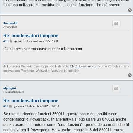
funziona utilizzata e il positivo blu ... quello funziona, l'ho già provato.
thomas29
Analogico
Re: condensatori tampone
M
#10
giovedì 11 dicembre 2025, 4:00
e
s
Grazie per aver condiviso queste informazioni.
s
a
g
g
i
Auf unserer Website oyostepper.de finden Sie
CNC Spindelmotor
, Nema 23 Schrittmotor
o
und weitere Produkte. Weltweiter Versand ist möglich.
alpiliguri
PlasticoDigitale
Re: condensatori tampone
M
#11
giovedì 11 dicembre 2025, 14:54
e
s
Se usate il decoder funzioni 860011, questo non è compatibile con
s
condensatori o Powerpack. In alternativa si può usare un 870021 anche
a
g
senza usare i fili motore, come "dec. funzioni", questo dispone dei due fili
g
aggiuntivi per il Powerpack. Ha 4 uscite, contro le 8 del 860011, ma se
i