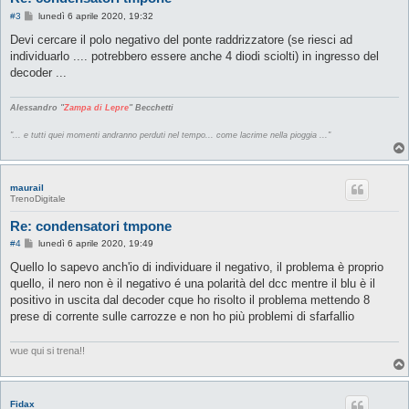
M
#3
lunedì 6 aprile 2020, 19:32
e
s
Devi cercare il polo negativo del ponte raddrizzatore (se riesci ad
s
individuarlo .... potrebbero essere anche 4 diodi sciolti) in ingresso del
a
g
decoder ...
g
i
o
Alessandro "
Zampa di Lepre
" Becchetti
"... e tutti quei momenti andranno perduti nel tempo... come lacrime nella pioggia ..."
maurail
TrenoDigitale
Re: condensatori tmpone
M
#4
lunedì 6 aprile 2020, 19:49
e
s
Quello lo sapevo anch'io di individuare il negativo, il problema è proprio
s
quello, il nero non è il negativo é una polarità del dcc mentre il blu è il
a
g
positivo in uscita dal decoder cque ho risolto il problema mettendo 8
g
prese di corrente sulle carrozze e non ho più problemi di sfarfallio
i
o
wue qui si trena!!
Fidax