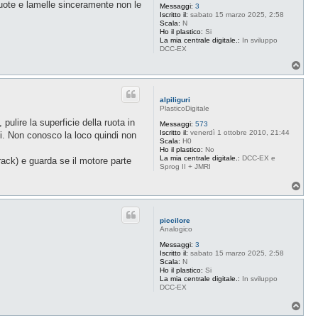
Ruote e lamelle sinceramente non le
Messaggi:
3
Iscritto il:
sabato 15 marzo 2025, 2:58
Scala:
N
Ho il plastico:
Si
La mia centrale digitale.:
In sviluppo
DCC-EX
T
o
p
alpiliguri
PlasticoDigitale
ulire la superficie della ruota in
Messaggi:
573
Iscritto il:
venerdì 1 ottobre 2010, 21:44
dui. Non conosco la loco quindi non
Scala:
H0
Ho il plastico:
No
La mia centrale digitale.:
DCC-EX e
track) e guarda se il motore parte
Sprog II + JMRI
T
o
p
piccilore
Analogico
Messaggi:
3
Iscritto il:
sabato 15 marzo 2025, 2:58
Scala:
N
Ho il plastico:
Si
La mia centrale digitale.:
In sviluppo
DCC-EX
T
o