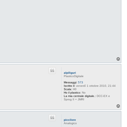
T
o
p
alpiliguri
PlasticoDigitale
Messaggi:
573
Iscritto il:
venerdì 1 ottobre 2010, 21:44
Scala:
H0
Ho il plastico:
No
La mia centrale digitale.:
DCC-EX e
Sprog II + JMRI
T
o
p
piccilore
Analogico