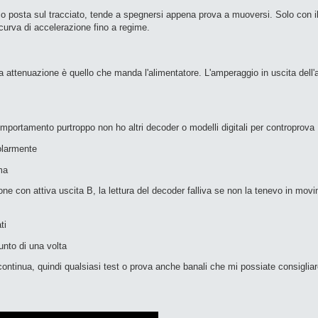
a loco posta sul tracciato, tende a spegnersi appena prova a muoversi. Solo con
 curva di accelerazione fino a regime.
ima attenuazione è quello che manda l'alimentatore. L'amperaggio in uscita del
mportamento purtroppo non ho altri decoder o modelli digitali per controprova
olarmente
ma
e con attiva uscita B, la lettura del decoder falliva se non la tenevo in mo
ti
unto di una volta
tinua, quindi qualsiasi test o prova anche banali che mi possiate consigliar