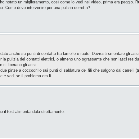
 e ho notato un miglioramento, così come lo vedi nel video, prima era peggio. 
. Come devo intervenire per una pulizia corretta?
o anche su punti di contatto tra lamelle e ruote. Dovresti smontare gli assi, p
er la pulizia dei contatti elettrici, o almeno uno sgrassante che non lasci resi
e si liberano gli assi.
due pinze a coccodrillo sui punti di saldatura dei fili che salgono dai carrelli (
e e vedi se il problema era lì.
e il test alimentandola direttamente.