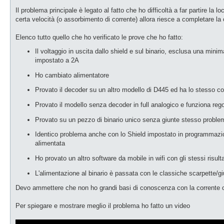
Il problema principale è legato al fatto che ho difficoltà a far partire l
certa velocità (o assorbimento di corrente) allora riesce a completare la
Elenco tutto quello che ho verificato le prove che ho fatto:
Il voltaggio in uscita dallo shield e sul binario, esclusa una min
impostato a 2A
Ho cambiato alimentatore
Provato il decoder su un altro modello di D445 ed ha lo stesso co
Provato il modello senza decoder in full analogico e funziona reg
Provato su un pezzo di binario unico senza giunte stesso proble
Identico problema anche con lo Shield impostato in programmazion
alimentata
Ho provato un altro software da mobile in wifi con gli stessi risulta
L'alimentazione al binario è passata con le classiche scarpette/gi
Devo ammettere che non ho grandi basi di conoscenza con la corrente con
Per spiegare e mostrare meglio il problema ho fatto un video