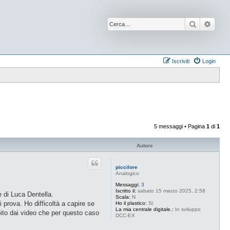
Cerca
Ricer
Iscriviti
Login
5 messaggi • Pagina
1
di
1
Autore
piccilore
Analogico
Messaggi:
3
Iscritto il:
sabato 15 marzo 2025, 2:58
e di Luca Dentella.
Scala:
N
prova. Ho difficoltà a capire se
Ho il plastico:
Si
La mia centrale digitale.:
In sviluppo
pito dai video che per questo caso
DCC-EX