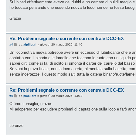
s
Sui binari effettivamente avevo dei dubbi e ho cercato di pulirli meglio
s
ho toccate pensando che essendo nuova la loco non ce ne fosse bisogno
a
g
g
Grazie
i
o
Re: Problemi segnale o corrente con centrale DCC-EX
M
#4
da
alpiliguri
»
giovedì 20 marzo 2025, 11:46
e
s
Un locomotiva nuova potrebbe avere un eccesso di lubrificante che è andat
s
contatto con il binario e le lamelle che toccano le ruote con un liquido p
a
g
saprei dirti come si fa, di solito si smonta il carter del carrello dal basso 
g
Se vuoi la prova finale, con la loco aperta, alimentala sulla basetta, con 
i
o
senza incertezze. I questo modo salti tutta la catena binario/ruote/lamell
Re: Problemi segnale o corrente con centrale DCC-EX
M
#5
da
piccilore
»
giovedì 20 marzo 2025, 13:13
e
s
Ottimo consiglio, grazie.
s
Mi adopererò per escludere problemi di captazione sulla loco e farò anch
a
g
g
i
o
Lorenzo