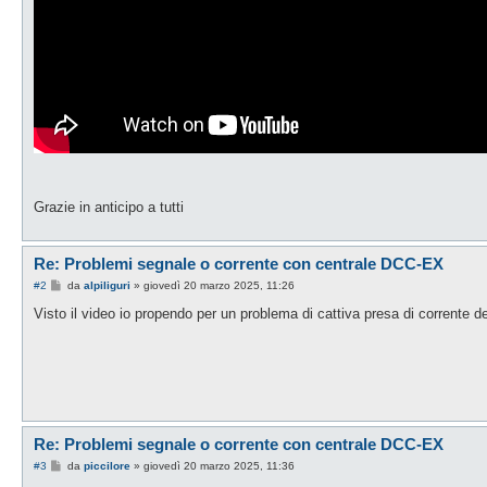
Grazie in anticipo a tutti
Re: Problemi segnale o corrente con centrale DCC-EX
M
#2
da
alpiliguri
»
giovedì 20 marzo 2025, 11:26
e
s
Visto il video io propendo per un problema di cattiva presa di corrente de
s
a
g
g
i
o
Re: Problemi segnale o corrente con centrale DCC-EX
M
#3
da
piccilore
»
giovedì 20 marzo 2025, 11:36
e