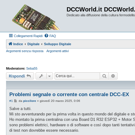
DCCWorld.it DCCWorld
Dedicato alla diffusione della cultura fermodellist
Collegamenti Rapidi
FAQ
Indice
Digitale
Sviluppo Digitale
Argomenti senza risposta
Argomenti attivi
Moderatore:
Seba55
Cerca
Ricerca a
Rispondi
Problemi segnale o corrente con centrale DCC-EX
M
#1
da
piccilore
»
giovedì 20 marzo 2025, 0:06
e
s
Salve a tutti.
s
Mi sto avventurando per la prima volta in questo mondo del digitale e sto
a
g
Ho montato la prima centralina con una Board D1 R32 ESP32 + Motor Shiel
g
sono problemi elettrici, hardware o di software e così dopo tanti tentat
i
o
di test non dovrebbe essere necessario.