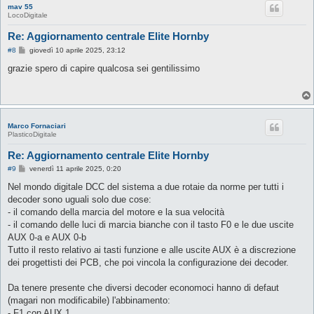
mav 55
LocoDigitale
Re: Aggiornamento centrale Elite Hornby
M
#8
giovedì 10 aprile 2025, 23:12
e
s
grazie spero di capire qualcosa sei gentilissimo
s
a
g
g
i
o
Marco Fornaciari
PlasticoDigitale
Re: Aggiornamento centrale Elite Hornby
M
#9
venerdì 11 aprile 2025, 0:20
e
s
Nel mondo digitale DCC del sistema a due rotaie da norme per tutti i
s
decoder sono uguali solo due cose:
a
g
- il comando della marcia del motore e la sua velocità
g
- il comando delle luci di marcia bianche con il tasto F0 e le due uscite
i
o
AUX 0-a e AUX 0-b
Tutto il resto relativo ai tasti funzione e alle uscite AUX è a discrezione
dei progettisti dei PCB, che poi vincola la configurazione dei decoder.
Da tenere presente che diversi decoder economoci hanno di defaut
(magari non modificabile) l'abbinamento:
- F1 con AUX 1