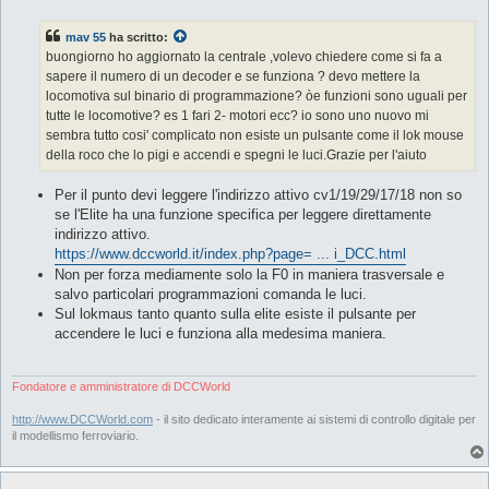
e
s
s
mav 55
ha scritto:
a
g
buongiorno ho aggiornato la centrale ,volevo chiedere come si fa a
g
sapere il numero di un decoder e se funziona ? devo mettere la
i
o
locomotiva sul binario di programmazione? òe funzioni sono uguali per
tutte le locomotive? es 1 fari 2- motori ecc? io sono uno nuovo mi
sembra tutto cosi' complicato non esiste un pulsante come il lok mouse
della roco che lo pigi e accendi e spegni le luci.Grazie per l'aiuto
Per il punto devi leggere l'indirizzo attivo cv1/19/29/17/18 non so
se l'Elite ha una funzione specifica per leggere direttamente
indirizzo attivo.
https://www.dccworld.it/index.php?page= ... i_DCC.html
Non per forza mediamente solo la F0 in maniera trasversale e
salvo particolari programmazioni comanda le luci.
Sul lokmaus tanto quanto sulla elite esiste il pulsante per
accendere le luci e funziona alla medesima maniera.
Fondatore e amministratore di DCCWorld
http://www.DCCWorld.com
- il sito dedicato interamente ai sistemi di controllo digitale per
il modellismo ferroviario.