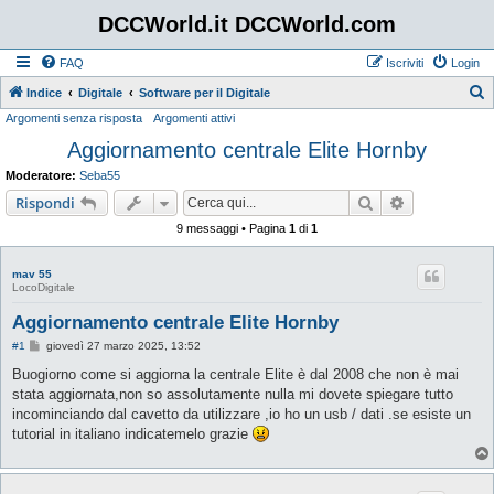
DCCWorld.it DCCWorld.com
FAQ
Iscriviti
Login
Indice
Digitale
Software per il Digitale
Argomenti senza risposta
Argomenti attivi
e
Aggiornamento centrale Elite Hornby
r
c
Moderatore:
Seba55
a
Cerca
Ricerca avan
Rispondi
9 messaggi • Pagina
1
di
1
mav 55
LocoDigitale
Aggiornamento centrale Elite Hornby
M
#1
giovedì 27 marzo 2025, 13:52
e
s
Buogiorno come si aggiorna la centrale Elite è dal 2008 che non è mai
s
stata aggiornata,non so assolutamente nulla mi dovete spiegare tutto
a
g
incominciando dal cavetto da utilizzare ,io ho un usb / dati .se esiste un
g
tutorial in italiano indicatemelo grazie
i
o