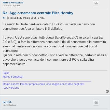
Marco Fornaciari
PlasticoDigitale
Re: Aggiornamento centrale Elite Hornby
M
#4
giovedì 27 marzo 2025, 17:51
e
s
Essendo la Helite hardware datato USB 2.0 richiede un cavo con
s
connettore tipo A da un lato e il B dall'altro.
a
g
g
I cavetti USB sono quasi tutti uguali (la differenza c'è in alcuni casi tra
i
o
2.0 e 3.0), a fare la differenza sono solo i tipi di connettore alle estremità,
eventualmente esistono anche connettori di conversione del tipo di
connettore.
Quindi in rete cerchi "connettori usb" e vedi le differenze, pertanto risali al
cavo che ti serve verificando il commenttore sul PC e sulla altra
apperecchiatura.
Saluti
Marco Fornaciari
____________________________________________________________
Meglio essere folli per proprio conto, che saggio con le idee degli altri.
F.W. Nietzshe
mav 55
LocoDigitale