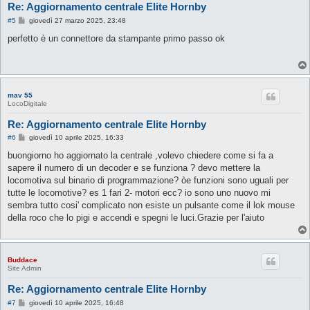
Re: Aggiornamento centrale Elite Hornby
M
#5
giovedì 27 marzo 2025, 23:48
e
s
perfetto è un connettore da stampante primo passo ok
s
a
g
g
i
o
mav 55
LocoDigitale
Re: Aggiornamento centrale Elite Hornby
M
#6
giovedì 10 aprile 2025, 16:33
e
s
buongiorno ho aggiornato la centrale ,volevo chiedere come si fa a
s
sapere il numero di un decoder e se funziona ? devo mettere la
a
g
locomotiva sul binario di programmazione? òe funzioni sono uguali per
g
tutte le locomotive? es 1 fari 2- motori ecc? io sono uno nuovo mi
i
o
sembra tutto cosi' complicato non esiste un pulsante come il lok mouse
della roco che lo pigi e accendi e spegni le luci.Grazie per l'aiuto
Buddace
Site Admin
Re: Aggiornamento centrale Elite Hornby
M
#7
giovedì 10 aprile 2025, 16:48