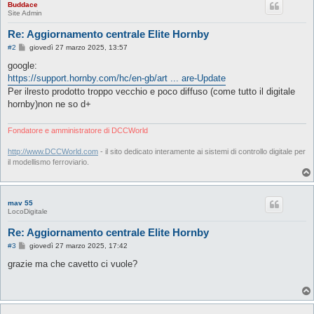
Buddace
Site Admin
Re: Aggiornamento centrale Elite Hornby
M
#2
giovedì 27 marzo 2025, 13:57
e
s
google:
s
https://support.hornby.com/hc/en-gb/art ... are-Update
a
g
Per ilresto prodotto troppo vecchio e poco diffuso (come tutto il digitale
g
hornby)non ne so d+
i
o
Fondatore e amministratore di DCCWorld
http://www.DCCWorld.com
- il sito dedicato interamente ai sistemi di controllo digitale per
il modellismo ferroviario.
mav 55
LocoDigitale
Re: Aggiornamento centrale Elite Hornby
M
#3
giovedì 27 marzo 2025, 17:42
e
s
grazie ma che cavetto ci vuole?
s
a
g
g
i
o