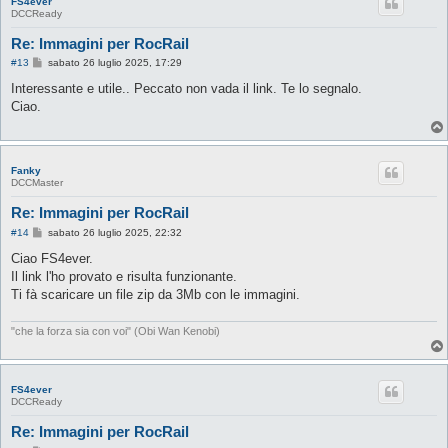
FS4ever
DCCReady
Re: Immagini per RocRail
M
#13
sabato 26 luglio 2025, 17:29
e
s
Interessante e utile.. Peccato non vada il link. Te lo segnalo.
s
Ciao.
a
g
g
i
o
Fanky
DCCMaster
Re: Immagini per RocRail
M
#14
sabato 26 luglio 2025, 22:32
e
s
Ciao FS4ever.
s
Il link l'ho provato e risulta funzionante.
a
g
Ti fà scaricare un file zip da 3Mb con le immagini.
g
i
o
"che la forza sia con voi" (Obi Wan Kenobi)
FS4ever
DCCReady
Re: Immagini per RocRail