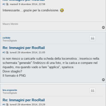
M
#2
martedì 9 dicembre 2014, 22:58
e
s
Interessante....grazie per la condivisione.
s
a
g
g
i
Mauro Menini
o
celtide
TrenoDigitale
Re: Immagini per RocRail
M
#3
lunedì 29 dicembre 2014, 21:05
e
s
io non riesco a caricarle sulla scheda della locomotiva ; inserisco nella
s
schermata "generale" l'indirizzo di una foto, rr la carica e compare nel
a
g
riquadro, ma quando vado a fare "applica", sparisce.
g
Dove sbaglio?
i
o
Il formato è PNG
bru.esposito
TrenoDigitale
Re: Immagini per RocRail
M
#4
lunedì 29 dicembre 2014, 23:29