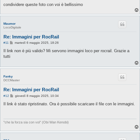
g
condividere queste foto con voi è bellissimo
g
i
o
Maumor
LocoDigitale
Re: Immagini per RocRail
M
#11
martedì 6 maggio 2025, 18:26
e
s
Il link non è più valido? Mi servono immagini loco per rocrail. Grazie a
s
tutti
a
g
g
i
o
Fanky
DCCMaster
Re: Immagini per RocRail
M
#12
giovedì 8 maggio 2025, 10:34
e
s
Il link è stato ripristinato. Ora è possibile scaricare il file con le immagini.
s
a
g
g
i
"che la forza sia con voi" (Obi Wan Kenobi)
o