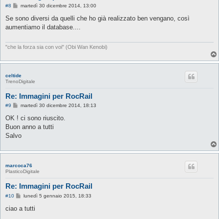
M
#8
martedì 30 dicembre 2014, 13:00
e
s
Se sono diversi da quelli che ho già realizzato ben vengano, così
s
aumentiamo il database....
a
g
g
i
"che la forza sia con voi" (Obi Wan Kenobi)
o
celtide
TrenoDigitale
Re: Immagini per RocRail
M
#9
martedì 30 dicembre 2014, 18:13
e
s
OK ! ci sono riuscito.
s
Buon anno a tutti
a
g
Salvo
g
i
o
marcoca76
PlasticoDigitale
Re: Immagini per RocRail
M
#10
lunedì 5 gennaio 2015, 18:33
e
s
ciao a tutti
s
a