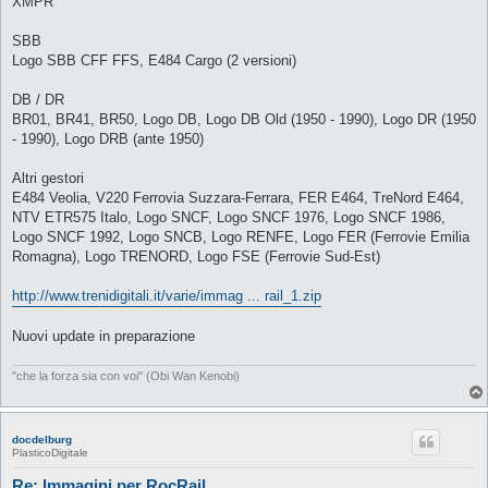
XMPR
SBB
Logo SBB CFF FFS, E484 Cargo (2 versioni)
DB / DR
BR01, BR41, BR50, Logo DB, Logo DB Old (1950 - 1990), Logo DR (1950
- 1990), Logo DRB (ante 1950)
Altri gestori
E484 Veolia, V220 Ferrovia Suzzara-Ferrara, FER E464, TreNord E464,
NTV ETR575 Italo, Logo SNCF, Logo SNCF 1976, Logo SNCF 1986,
Logo SNCF 1992, Logo SNCB, Logo RENFE, Logo FER (Ferrovie Emilia
Romagna), Logo TRENORD, Logo FSE (Ferrovie Sud-Est)
http://www.trenidigitali.it/varie/immag ... rail_1.zip
Nuovi update in preparazione
"che la forza sia con voi" (Obi Wan Kenobi)
docdelburg
PlasticoDigitale
Re: Immagini per RocRail