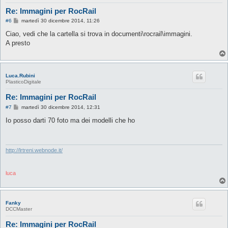
Re: Immagini per RocRail
M
#6
martedì 30 dicembre 2014, 11:26
e
s
Ciao, vedi che la cartella si trova in documenti\rocrail\immagini.
s
A presto
a
g
g
i
o
Luca.Rubini
PlasticoDigitale
Re: Immagini per RocRail
M
#7
martedì 30 dicembre 2014, 12:31
e
s
Io posso darti 70 foto ma dei modelli che ho
s
a
g
g
i
http://lrtreni.webnode.it/
o
luca
Fanky
DCCMaster
Re: Immagini per RocRail