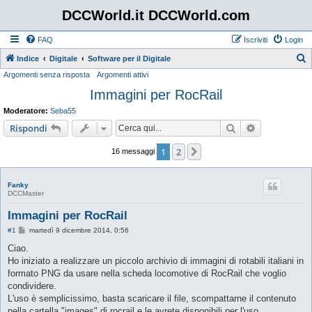
DCCWorld.it DCCWorld.com
FAQ
Iscriviti
Login
Indice
Digitale
Software per il Digitale
Argomenti senza risposta
Argomenti attivi
e
Immagini per RocRail
r
c
Moderatore:
Seba55
a
Cerca
Ricerca avan
Rispondi
1
2
Prossimo
16 messaggi
Fanky
DCCMaster
Immagini per RocRail
M
#1
martedì 9 dicembre 2014, 0:56
e
s
Ciao.
s
Ho iniziato a realizzare un piccolo archivio di immagini di rotabili italiani in
a
g
formato PNG da usare nella scheda locomotive di RocRail che voglio
g
condividere.
i
o
L'uso è semplicissimo, basta scaricare il file, scompattarne il contenuto
nella cartella "images" di rocrail e le avrete disponibili per l'uso.