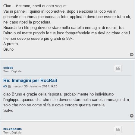
e
s
Ciao....è strano, ripeti quanto segue:
s
Vai in pannelli, quindi in locomotive, dopo seleziona la loco vai in
a
g
generale e in immagine carica la foto, applica e dovrebbe essere tutto ok,
g
nel caso ripeti la procedura.
i
o
Ricorda le i file png devono stare nella cartella immagini di rocrail, tra
l'altro puoi mette proprio le tue loco fotografandole ma devi ricirdare che i
file non devono essere più grandi di 99k.
A presto.
Bruno
celtide
TrenoDigitale
Re: Immagini per RocRail
M
#5
martedì 30 dicembre 2014, 9:25
e
s
ciao Bruno e grazie della risposta; probabilmente ho individuato
s
l'inghippo: quando dici che i file devono stare nella cartella immagini di rr;
a
g
solo che non so come si fa e dove cercare questa cartella
g
Salvo
i
o
bru.esposito
TrenoDigitale