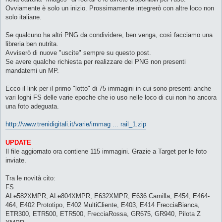
Ovviamente è solo un inizio. Prossimamente integrerò con altre loco non
solo italiane.
Se qualcuno ha altri PNG da condividere, ben venga, così facciamo una
libreria ben nutrita.
Avviserò di nuove "uscite" sempre su questo post.
Se avere qualche richiesta per realizzare dei PNG non presenti
mandatemi un MP.
Ecco il link per il primo "lotto" di 75 immagini in cui sono presenti anche
vari loghi FS delle varie epoche che io uso nelle loco di cui non ho ancora
una foto adeguata.
http://www.trenidigitali.it/varie/immag ... rail_1.zip
UPDATE
Il file aggiornato ora contiene 115 immagini. Grazie a Target per le foto
inviate.
Tra le novità cito:
FS
ALe582XMPR, ALe804XMPR, E632XMPR, E636 Camilla, E454, E464-
464, E402 Prototipo, E402 MultiCliente, E403, E414 FrecciaBianca,
ETR300, ETR500, ETR500, FrecciaRossa, GR675, GR940, Pilota Z