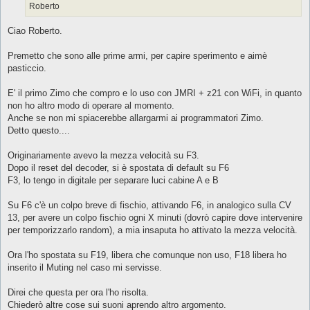
Roberto
Ciao Roberto.
Premetto che sono alle prime armi, per capire sperimento e aimè
pasticcio.
E' il primo Zimo che compro e lo uso con JMRI + z21 con WiFi, in quanto
non ho altro modo di operare al momento.
Anche se non mi spiacerebbe allargarmi ai programmatori Zimo.
Detto questo....
Originariamente avevo la mezza velocità su F3.
Dopo il reset del decoder, si è spostata di default su F6
F3, lo tengo in digitale per separare luci cabine A e B
Su F6 c'è un colpo breve di fischio, attivando F6, in analogico sulla CV
13, per avere un colpo fischio ogni X minuti (dovrò capire dove intervenire
per temporizzarlo random), a mia insaputa ho attivato la mezza velocità.
Ora l'ho spostata su F19, libera che comunque non uso, F18 libera ho
inserito il Muting nel caso mi servisse.
Direi che questa per ora l'ho risolta.
Chiederò altre cose sui suoni aprendo altro argomento.