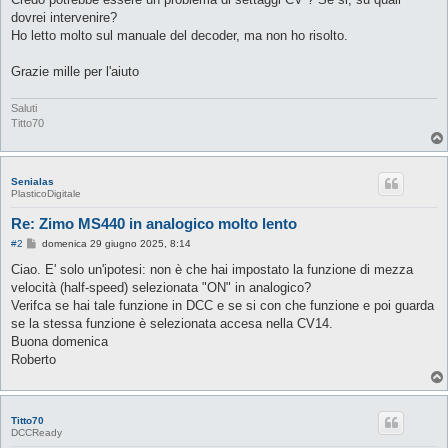
dovrei intervenire?
Ho letto molto sul manuale del decoder, ma non ho risolto.
Grazie mille per l'aiuto
Saluti
Titto70
Senialas
PlasticoDigitale
Re: Zimo MS440 in analogico molto lento
M
#2
domenica 29 giugno 2025, 8:14
e
s
Ciao. E' solo un'ipotesi: non è che hai impostato la funzione di mezza
s
velocità (half-speed) selezionata "ON" in analogico?
a
g
Verifca se hai tale funzione in DCC e se si con che funzione e poi guarda
g
se la stessa funzione è selezionata accesa nella CV14.
i
o
Buona domenica
Roberto
Titto70
DCCReady