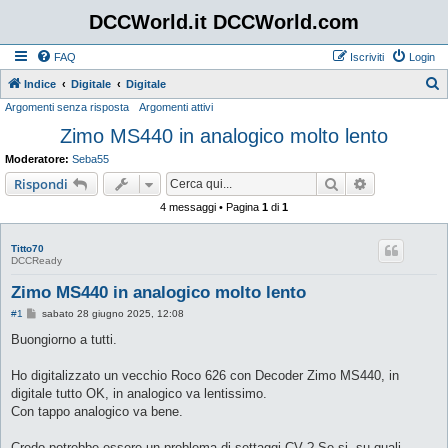
DCCWorld.it DCCWorld.com
FAQ
Iscriviti
Login
Indice
Digitale
Digitale
Argomenti senza risposta
Argomenti attivi
e
Zimo MS440 in analogico molto lento
r
c
Moderatore:
Seba55
a
Cerca
Ricerca avan
Rispondi
4 messaggi • Pagina
1
di
1
Titto70
DCCReady
Zimo MS440 in analogico molto lento
M
#1
sabato 28 giugno 2025, 12:08
e
s
Buongiorno a tutti.
s
a
g
Ho digitalizzato un vecchio Roco 626 con Decoder Zimo MS440, in
g
digitale tutto OK, in analogico va lentissimo.
i
o
Con tappo analogico va bene.
Credo potrebbe essere un problema di settaggi CV ? Se si, su quali