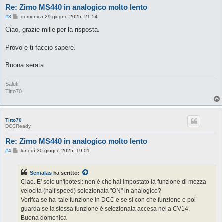
Re: Zimo MS440 in analogico molto lento
M
#3
domenica 29 giugno 2025, 21:54
e
s
Ciao, grazie mille per la risposta.
s
a
g
Provo e ti faccio sapere.
g
i
o
Buona serata
Saluti
Titto70
Titto70
DCCReady
Re: Zimo MS440 in analogico molto lento
M
#4
lunedì 30 giugno 2025, 19:01
e
s
s
Senialas
ha scritto:
a
g
Ciao. E' solo un'ipotesi: non è che hai impostato la funzione di mezza
g
velocità (half-speed) selezionata "ON" in analogico?
i
o
Verifca se hai tale funzione in DCC e se si con che funzione e poi
guarda se la stessa funzione è selezionata accesa nella CV14.
Buona domenica