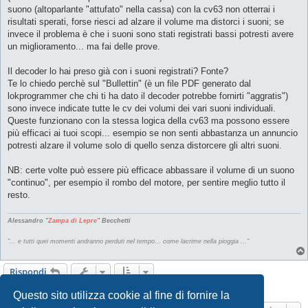
suono (altoparlante "attufato" nella cassa) con la cv63 non otterrai i
risultati sperati, forse riesci ad alzare il volume ma distorci i suoni; se
invece il problema è che i suoni sono stati registrati bassi potresti avere
un miglioramento... ma fai delle prove.
Il decoder lo hai preso già con i suoni registrati? Fonte?
Te lo chiedo perchè sul "Bullettin" (è un file PDF generato dal
lokprogrammer che chi ti ha dato il decoder potrebbe fornirti "aggratis")
sono invece indicate tutte le cv dei volumi dei vari suoni individuali.
Queste funzionano con la stessa logica della cv63 ma possono essere
più efficaci ai tuoi scopi... esempio se non senti abbastanza un annuncio
potresti alzare il volume solo di quello senza distorcere gli altri suoni.
NB: certe volte può essere più efficace abbassare il volume di un suono
"continuo", per esempio il rombo del motore, per sentire meglio tutto il
resto.
Alessandro "
Zampa di Lepre
" Becchetti
"... e tutti quei momenti andranno perduti nel tempo... come lacrime nella pioggia ..."
Rispondi
3 messaggi • Pagina
1
di
1
Questo sito utilizza cookie al fine di fornire la