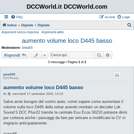
DCCWorld.it DCCWorld.com
FAQ
Iscriviti
Login
Indice
Digitale
Digitale
Argomenti senza risposta
Argomenti attivi
e
aumento volume loco D445 basso
r
c
Moderatore:
Seba55
a
Cerca
Ricerca avan
Rispondi
3 messaggi • Pagina
1
di
1
pietr055
DCCReady
aumento volume loco D445 basso
M
#1
mercoledì 17 settembre 2025, 13:10
e
s
Salve avrei bisogno del vostro aiuto, vorrei sapere come aumentare il
s
volume sulla loco D445 della oskar avendo montato un decoder Lok
a
g
Sound 5 DCC Plux22 tramite la centrale Esu Ecos 50210 potreste dirmi
g
per cortesia anche i passaggi da fare per arrivare a modificare la CV vi
i
o
ringrazio anticipatamente
pietro55