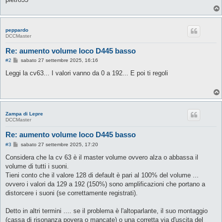
peppardo
DCCMaster
Re: aumento volume loco D445 basso
M
#2
sabato 27 settembre 2025, 16:16
e
s
Leggi la cv63... I valori vanno da 0 a 192... E poi ti regoli
s
a
g
g
i
o
Zampa di Lepre
DCCMaster
Re: aumento volume loco D445 basso
M
#3
sabato 27 settembre 2025, 17:20
e
s
Considera che la cv 63 è il master volume ovvero alza o abbassa il
s
volume di tutti i suoni.
a
g
Tieni conto che il valore 128 di default è pari al 100% del volume ...
g
ovvero i valori da 129 a 192 (150%) sono amplificazioni che portano a
i
o
distorcere i suoni (se correttamente registrati).
Detto in altri termini .... se il problema è l'altoparlante, il suo montaggio
(cassa di risonanza povera o mancate) o una corretta via d'uscita del