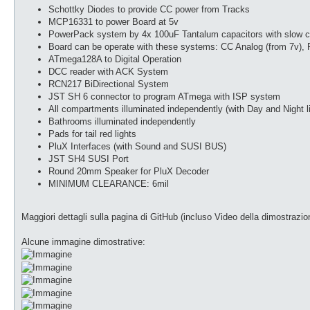
Schottky Diodes to provide CC power from Tracks
MCP16331 to power Board at 5v
PowerPack system by 4x 100uF Tantalum capacitors with slow 
Board can be operate with these systems: CC Analog (from 7v),
ATmega128A to Digital Operation
DCC reader with ACK System
RCN217 BiDirectional System
JST SH 6 connector to program ATmega with ISP system
All compartments illuminated independently (with Day and Night l
Bathrooms illuminated independently
Pads for tail red lights
PluX Interfaces (with Sound and SUSI BUS)
JST SH4 SUSI Port
Round 20mm Speaker for PluX Decoder
MINIMUM CLEARANCE: 6mil
Maggiori dettagli sulla pagina di GitHub (incluso Video della dimostrazio
Alcune immagine dimostrative: