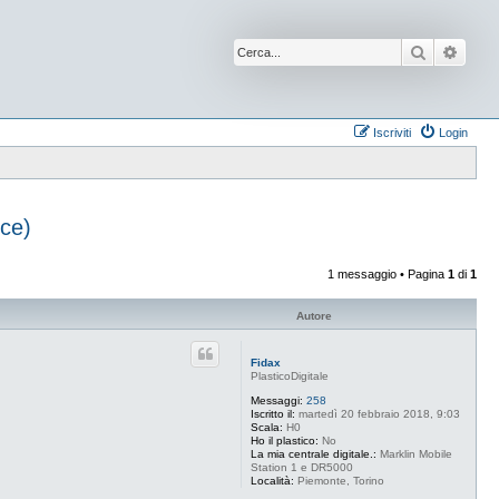
Cerca
Ricer
Iscriviti
Login
ce)
1 messaggio • Pagina
1
di
1
Autore
Fidax
PlasticoDigitale
Messaggi:
258
Iscritto il:
martedì 20 febbraio 2018, 9:03
Scala:
H0
Ho il plastico:
No
La mia centrale digitale.:
Marklin Mobile
Station 1 e DR5000
Località:
Piemonte, Torino