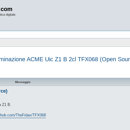
.com
ica digitale.
luminazione ACME Uic Z1 B 2cl TFX068 (Open Sour
vanzata
Messaggio
rce)
a Z1 B.
github.com/TheFidax/TFX068