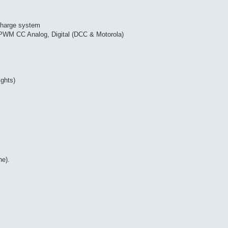
charge system
 PWM CC Analog, Digital (DCC & Motorola)
ights)
ne).