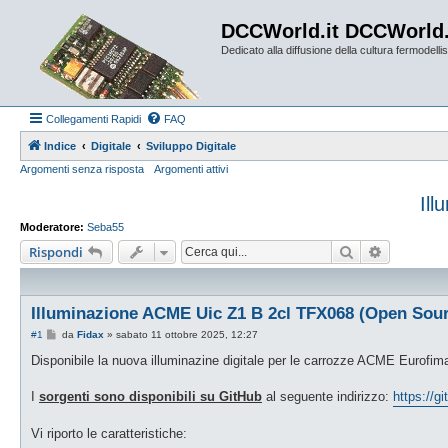
DCCWorld.it DCCWorld
Dedicato alla diffusione della cultura fermodellist
Collegamenti Rapidi
FAQ
Indice
Digitale
Sviluppo Digitale
Argomenti senza risposta
Argomenti attivi
Il
Moderatore:
Seba55
Cerca
Ricerca a
Rispondi
Illuminazione ACME Uic Z1 B 2cl TFX068 (Open Sou
M
#1
da
Fidax
»
sabato 11 ottobre 2025, 12:27
e
s
Disponibile la nuova illuminazine digitale per le carrozze ACME Eurofim
s
a
g
I
sorgenti sono disponibili su GitHub
al seguente indirizzo:
https://
g
i
o
Vi riporto le caratteristiche: