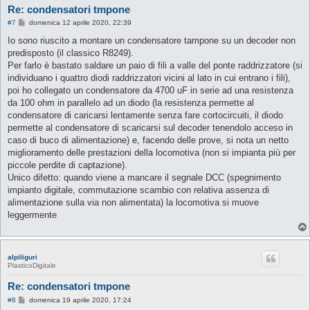
Re: condensatori tmpone
M
#7
domenica 12 aprile 2020, 22:39
e
s
Io sono riuscito a montare un condensatore tampone su un decoder non
s
predisposto (il classico R8249).
a
g
Per farlo è bastato saldare un paio di fili a valle del ponte raddrizzatore (si
g
individuano i quattro diodi raddrizzatori vicini al lato in cui entrano i fili),
i
o
poi ho collegato un condensatore da 4700 uF in serie ad una resistenza
da 100 ohm in parallelo ad un diodo (la resistenza permette al
condensatore di caricarsi lentamente senza fare cortocircuiti, il diodo
permette al condensatore di scaricarsi sul decoder tenendolo acceso in
caso di buco di alimentazione) e, facendo delle prove, si nota un netto
miglioramento delle prestazioni della locomotiva (non si impianta più per
piccole perdite di captazione).
Unico difetto: quando viene a mancare il segnale DCC (spegnimento
impianto digitale, commutazione scambio con relativa assenza di
alimentazione sulla via non alimentata) la locomotiva si muove
leggermente
alpiliguri
PlasticoDigitale
Re: condensatori tmpone
M
#8
domenica 19 aprile 2020, 17:24
e