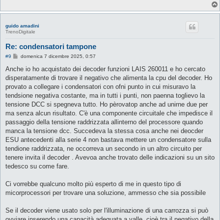
guido amadini
TrenoDigitale
Re: condensatori tampone
M
#9
domenica 7 dicembre 2025, 0:57
e
s
Anche io ho acquistato dei decoder funzioni LAIS 260011 e ho cercato
s
disperatamente di trovare il negativo che alimenta la cpu del decoder. Ho
a
g
provato a collegare i condensatori con ofni punto in cui misuravo la
g
tendsione negativa costante, ma in tutti i punti, non paenna toglievo la
i
o
tensione DCC si spegneva tutto. Ho pèrovatop anche ad unirne due per
ma senza alcun risultato. C'è una componente circuitale che impedisce il
passaggio della tensione raddrizzata allinterno del processore quando
manca la tensione dcc. Succedeva la stessa cosa anche nei deocder
ESU antecedenti alla serie 4 non bastava mettere un condensatore sulla
tendione raddrizzata, ne occorreva un secondo in un altro circuito per
tenere invita il decoder . Avevoa anche trovato delle indicazioni su un sito
tedesco su come fare.
Ci vorrebbe qualcuno molto più esperto di me in questo tipo di
micorprocessori per trovare una soluzione, ammesso che sia possibile
Se il decoder viene usato solo per l'illuminazione di una carrozza si può
ovviare inserendo una capacità adeguata a valle, cioè tra il negativo della