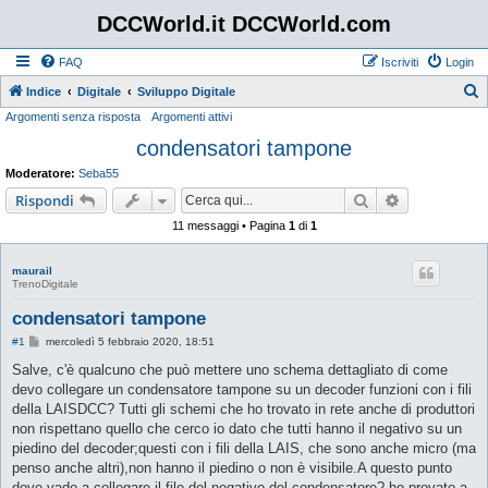
DCCWorld.it DCCWorld.com
FAQ
Iscriviti
Login
Indice
Digitale
Sviluppo Digitale
Argomenti senza risposta
Argomenti attivi
e
condensatori tampone
r
c
Moderatore:
Seba55
a
Cerca
Ricerca avan
Rispondi
11 messaggi • Pagina
1
di
1
maurail
TrenoDigitale
condensatori tampone
M
#1
mercoledì 5 febbraio 2020, 18:51
e
s
Salve, c'è qualcuno che può mettere uno schema dettagliato di come
s
devo collegare un condensatore tampone su un decoder funzioni con i fili
a
g
della LAISDCC? Tutti gli schemi che ho trovato in rete anche di produttori
g
non rispettano quello che cerco io dato che tutti hanno il negativo su un
i
o
piedino del decoder;questi con i fili della LAIS, che sono anche micro (ma
penso anche altri),non hanno il piedino o non è visibile.A questo punto
dove vado a collegare il filo del negativo del condensatore? ho provato a