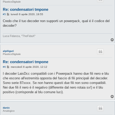
PlasticoDigitale
Re: condensatori tmpone
M
#5
lunedì 6 aprile 2020, 19:55
e
s
Credo che il tuo decoder non supporti un powerpack, qual é il codice del
s
decoder?
a
g
g
i
Luca Fidanza, "TheFidaX"
o
alpiliguri
PlasticoDigitale
Re: condensatori tmpone
M
#6
mercoledì 8 aprile 2020, 12:12
e
s
I decoder LaisDcc compatibili con i Powerpack hanno due fili nero e blu
s
che escono all'estremità opposta del fascio di fili principali del decoder.
a
g
Sono serie 87xxxx. Se non hanno questi due fili non sono compatibili.
g
Nei due fili il nero è il negativo (differente dal nero rotaia sx!) e il blu
i
o
positivo (corrisponde al blu comune luci).
danix
Analogico