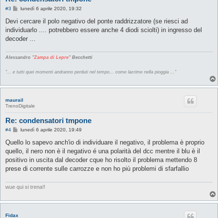
M
#3
lunedì 6 aprile 2020, 19:32
e
s
Devi cercare il polo negativo del ponte raddrizzatore (se riesci ad
s
individuarlo .... potrebbero essere anche 4 diodi sciolti) in ingresso del
a
g
decoder ...
g
i
o
Alessandro "
Zampa di Lepre
" Becchetti
"... e tutti quei momenti andranno perduti nel tempo... come lacrime nella pioggia ..."
maurail
TrenoDigitale
Re: condensatori tmpone
M
#4
lunedì 6 aprile 2020, 19:49
e
s
Quello lo sapevo anch'io di individuare il negativo, il problema è proprio
s
quello, il nero non è il negativo é una polarità del dcc mentre il blu è il
a
g
positivo in uscita dal decoder cque ho risolto il problema mettendo 8
g
prese di corrente sulle carrozze e non ho più problemi di sfarfallio
i
o
wue qui si trena!!
Fidax