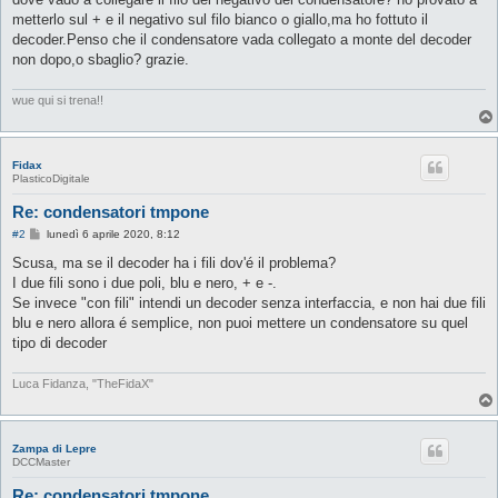
metterlo sul + e il negativo sul filo bianco o giallo,ma ho fottuto il
decoder.Penso che il condensatore vada collegato a monte del decoder
non dopo,o sbaglio? grazie.
wue qui si trena!!
Fidax
PlasticoDigitale
Re: condensatori tmpone
M
#2
lunedì 6 aprile 2020, 8:12
e
s
Scusa, ma se il decoder ha i fili dov'é il problema?
s
I due fili sono i due poli, blu e nero, + e -.
a
g
Se invece "con fili" intendi un decoder senza interfaccia, e non hai due fili
g
blu e nero allora é semplice, non puoi mettere un condensatore su quel
i
o
tipo di decoder
Luca Fidanza, "TheFidaX"
Zampa di Lepre
DCCMaster
Re: condensatori tmpone