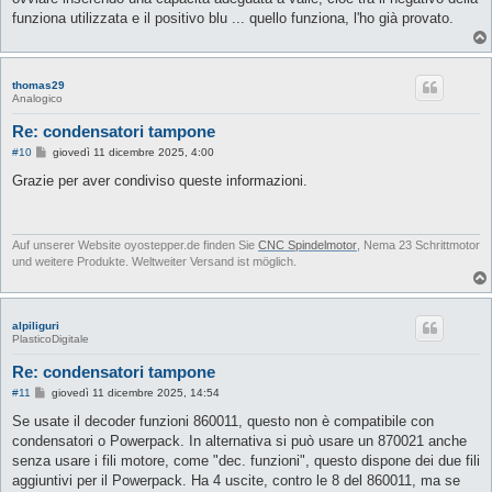
funziona utilizzata e il positivo blu ... quello funziona, l'ho già provato.
thomas29
Analogico
Re: condensatori tampone
M
#10
giovedì 11 dicembre 2025, 4:00
e
s
Grazie per aver condiviso queste informazioni.
s
a
g
g
i
Auf unserer Website oyostepper.de finden Sie
CNC Spindelmotor
, Nema 23 Schrittmotor
o
und weitere Produkte. Weltweiter Versand ist möglich.
alpiliguri
PlasticoDigitale
Re: condensatori tampone
M
#11
giovedì 11 dicembre 2025, 14:54
e
s
Se usate il decoder funzioni 860011, questo non è compatibile con
s
condensatori o Powerpack. In alternativa si può usare un 870021 anche
a
g
senza usare i fili motore, come "dec. funzioni", questo dispone dei due fili
g
aggiuntivi per il Powerpack. Ha 4 uscite, contro le 8 del 860011, ma se
i