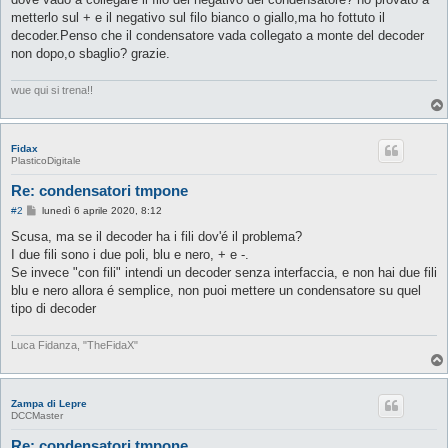
metterlo sul + e il negativo sul filo bianco o giallo,ma ho fottuto il
decoder.Penso che il condensatore vada collegato a monte del decoder
non dopo,o sbaglio? grazie.
wue qui si trena!!
Fidax
PlasticoDigitale
Re: condensatori tmpone
M
#2
lunedì 6 aprile 2020, 8:12
e
s
Scusa, ma se il decoder ha i fili dov'é il problema?
s
I due fili sono i due poli, blu e nero, + e -.
a
g
Se invece "con fili" intendi un decoder senza interfaccia, e non hai due fili
g
blu e nero allora é semplice, non puoi mettere un condensatore su quel
i
o
tipo di decoder
Luca Fidanza, "TheFidaX"
Zampa di Lepre
DCCMaster
Re: condensatori tmpone