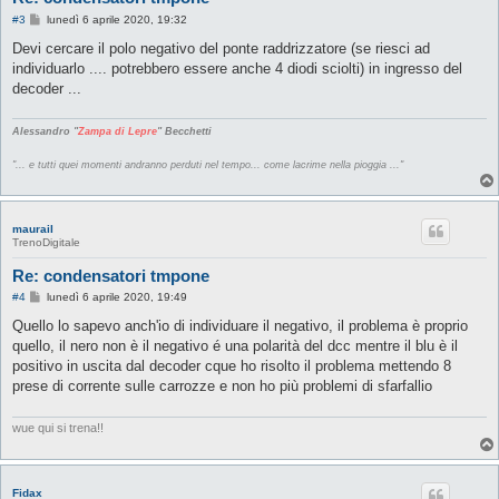
M
#3
lunedì 6 aprile 2020, 19:32
e
s
Devi cercare il polo negativo del ponte raddrizzatore (se riesci ad
s
individuarlo .... potrebbero essere anche 4 diodi sciolti) in ingresso del
a
g
decoder ...
g
i
o
Alessandro "
Zampa di Lepre
" Becchetti
"... e tutti quei momenti andranno perduti nel tempo... come lacrime nella pioggia ..."
maurail
TrenoDigitale
Re: condensatori tmpone
M
#4
lunedì 6 aprile 2020, 19:49
e
s
Quello lo sapevo anch'io di individuare il negativo, il problema è proprio
s
quello, il nero non è il negativo é una polarità del dcc mentre il blu è il
a
g
positivo in uscita dal decoder cque ho risolto il problema mettendo 8
g
prese di corrente sulle carrozze e non ho più problemi di sfarfallio
i
o
wue qui si trena!!
Fidax