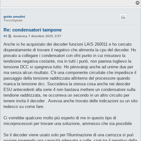
guido amadini
TrenoDigitale
Re: condensatori tampone
M
#9
domenica 7 dicembre 2025, 0:57
e
s
Anche io ho acquistato dei decoder funzioni LAIS 260011 e ho cercato
s
disperatamente di trovare il negativo che alimenta la cpu del decoder. Ho
a
g
provato a collegare i condensatori con ofni punto in cui misuravo la
g
tendsione negativa costante, ma in tutti i punti, non paenna toglievo la
i
o
tensione DCC si spegneva tutto. Ho pèrovatop anche ad unirne due per
ma senza alcun risultato. C'è una componente circuitale che impedisce il
passaggio della tensione raddrizzata allinterno del processore quando
manca la tensione dcc. Succedeva la stessa cosa anche nei deocder
ESU antecedenti alla serie 4 non bastava mettere un condensatore sulla
tendione raddrizzata, ne occorreva un secondo in un altro circuito per
tenere invita il decoder . Avevoa anche trovato delle indicazioni su un sito
tedesco su come fare.
Ci vorrebbe qualcuno molto più esperto di me in questo tipo di
micorprocessori per trovare una soluzione, ammesso che sia possibile
Se il decoder viene usato solo per l'illuminazione di una carrozza si può
ovviare inserendo una capacità adeguata a valle, cioè tra il negativo della