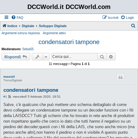
DCCWorld.it DCCWorld.com
FAQ
Iscriviti
Login
Indice
Digitale
Sviluppo Digitale
Argomenti senza risposta
Argomenti attivi
e
condensatori tampone
r
c
Moderatore:
Seba55
a
Cerca
Ricerca avan
Rispondi
11 messaggi • Pagina
1
di
1
maurail
TrenoDigitale
condensatori tampone
M
#1
mercoledì 5 febbraio 2020, 18:51
e
s
Salve, c'è qualcuno che può mettere uno schema dettagliato di come
s
devo collegare un condensatore tampone su un decoder funzioni con i fili
a
g
della LAISDCC? Tutti gli schemi che ho trovato in rete anche di produttori
g
non rispettano quello che cerco io dato che tutti hanno il negativo su un
i
o
piedino del decoder;questi con i fili della LAIS, che sono anche micro (ma
penso anche altri),non hanno il piedino o non è visibile.A questo punto
dove vado a collegare il filo del negativo del condensatore? ho provato a