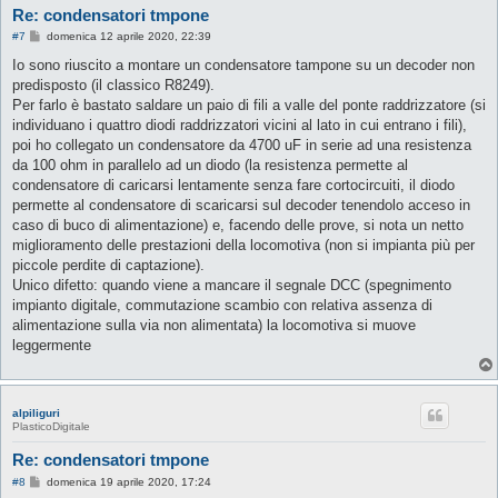
Re: condensatori tmpone
M
#7
domenica 12 aprile 2020, 22:39
e
s
Io sono riuscito a montare un condensatore tampone su un decoder non
s
predisposto (il classico R8249).
a
g
Per farlo è bastato saldare un paio di fili a valle del ponte raddrizzatore (si
g
individuano i quattro diodi raddrizzatori vicini al lato in cui entrano i fili),
i
o
poi ho collegato un condensatore da 4700 uF in serie ad una resistenza
da 100 ohm in parallelo ad un diodo (la resistenza permette al
condensatore di caricarsi lentamente senza fare cortocircuiti, il diodo
permette al condensatore di scaricarsi sul decoder tenendolo acceso in
caso di buco di alimentazione) e, facendo delle prove, si nota un netto
miglioramento delle prestazioni della locomotiva (non si impianta più per
piccole perdite di captazione).
Unico difetto: quando viene a mancare il segnale DCC (spegnimento
impianto digitale, commutazione scambio con relativa assenza di
alimentazione sulla via non alimentata) la locomotiva si muove
leggermente
alpiliguri
PlasticoDigitale
Re: condensatori tmpone
M
#8
domenica 19 aprile 2020, 17:24
e