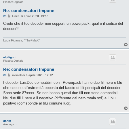
PlasticoDigitale
Re: condensatori tmpone
M
#5
lunedì 6 aprile 2020, 19:55
e
s
Credo che il tuo decoder non supporti un powerpack, qual é il codice del
s
decoder?
a
g
g
i
Luca Fidanza, "TheFidaX"
o
alpiliguri
PlasticoDigitale
Re: condensatori tmpone
M
#6
mercoledì 8 aprile 2020, 12:12
e
s
I decoder LaisDcc compatibili con i Powerpack hanno due fili nero e blu
s
che escono all'estremità opposta del fascio di fili principali del decoder.
a
g
Sono serie 87xxxx. Se non hanno questi due fili non sono compatibili.
g
Nei due fili il nero è il negativo (differente dal nero rotaia sx!) e il blu
i
o
positivo (corrisponde al blu comune luci).
danix
Analogico