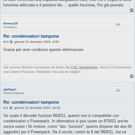
funziona utilizzata e il positivo blu ... quello funziona, l'ho già provato.
thomas29
Analogico
Re: condensatori tampone
M
#10
giovedì 11 dicembre 2025, 4:00
e
s
Grazie per aver condiviso queste informazioni.
s
a
g
g
i
Auf unserer Website oyostepper.de finden Sie
CNC Spindelmotor
, Nema 23 Schrittmotor
o
und weitere Produkte. Weltweiter Versand ist möglich.
alpiliguri
PlasticoDigitale
Re: condensatori tampone
M
#11
giovedì 11 dicembre 2025, 14:54
e
s
Se usate il decoder funzioni 860011, questo non è compatibile con
s
condensatori o Powerpack. In alternativa si può usare un 870021 anche
a
g
senza usare i fili motore, come "dec. funzioni", questo dispone dei due fili
g
aggiuntivi per il Powerpack. Ha 4 uscite, contro le 8 del 860011, ma se
i