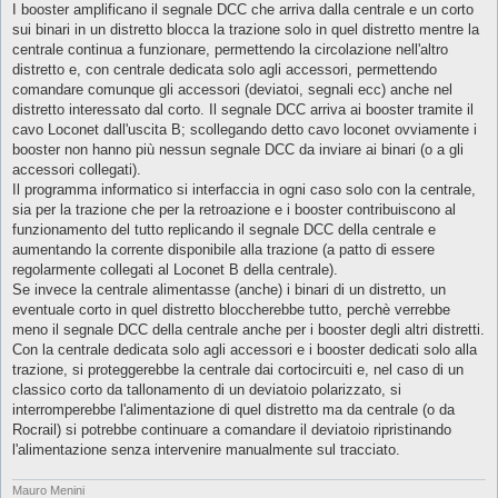
I booster amplificano il segnale DCC che arriva dalla centrale e un corto
sui binari in un distretto blocca la trazione solo in quel distretto mentre la
centrale continua a funzionare, permettendo la circolazione nell'altro
distretto e, con centrale dedicata solo agli accessori, permettendo
comandare comunque gli accessori (deviatoi, segnali ecc) anche nel
distretto interessato dal corto. Il segnale DCC arriva ai booster tramite il
cavo Loconet dall'uscita B; scollegando detto cavo loconet ovviamente i
booster non hanno più nessun segnale DCC da inviare ai binari (o a gli
accessori collegati).
Il programma informatico si interfaccia in ogni caso solo con la centrale,
sia per la trazione che per la retroazione e i booster contribuiscono al
funzionamento del tutto replicando il segnale DCC della centrale e
aumentando la corrente disponibile alla trazione (a patto di essere
regolarmente collegati al Loconet B della centrale).
Se invece la centrale alimentasse (anche) i binari di un distretto, un
eventuale corto in quel distretto bloccherebbe tutto, perchè verrebbe
meno il segnale DCC della centrale anche per i booster degli altri distretti.
Con la centrale dedicata solo agli accessori e i booster dedicati solo alla
trazione, si proteggerebbe la centrale dai cortocircuiti e, nel caso di un
classico corto da tallonamento di un deviatoio polarizzato, si
interromperebbe l'alimentazione di quel distretto ma da centrale (o da
Rocrail) si potrebbe continuare a comandare il deviatoio ripristinando
l'alimentazione senza intervenire manualmente sul tracciato.
Mauro Menini