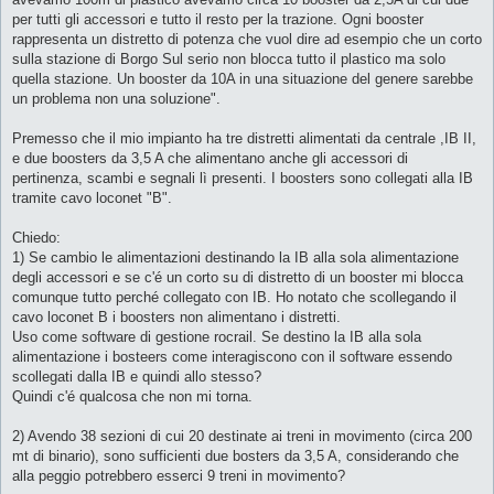
per tutti gli accessori e tutto il resto per la trazione. Ogni booster
rappresenta un distretto di potenza che vuol dire ad esempio che un corto
sulla stazione di Borgo Sul serio non blocca tutto il plastico ma solo
quella stazione. Un booster da 10A in una situazione del genere sarebbe
un problema non una soluzione".
Premesso che il mio impianto ha tre distretti alimentati da centrale ,IB II,
e due boosters da 3,5 A che alimentano anche gli accessori di
pertinenza, scambi e segnali lì presenti. I boosters sono collegati alla IB
tramite cavo loconet "B".
Chiedo:
1) Se cambio le alimentazioni destinando la IB alla sola alimentazione
degli accessori e se c'é un corto su di distretto di un booster mi blocca
comunque tutto perché collegato con IB. Ho notato che scollegando il
cavo loconet B i boosters non alimentano i distretti.
Uso come software di gestione rocrail. Se destino la IB alla sola
alimentazione i bosteers come interagiscono con il software essendo
scollegati dalla IB e quindi allo stesso?
Quindi c'é qualcosa che non mi torna.
2) Avendo 38 sezioni di cui 20 destinate ai treni in movimento (circa 200
mt di binario), sono sufficienti due bosters da 3,5 A, considerando che
alla peggio potrebbero esserci 9 treni in movimento?