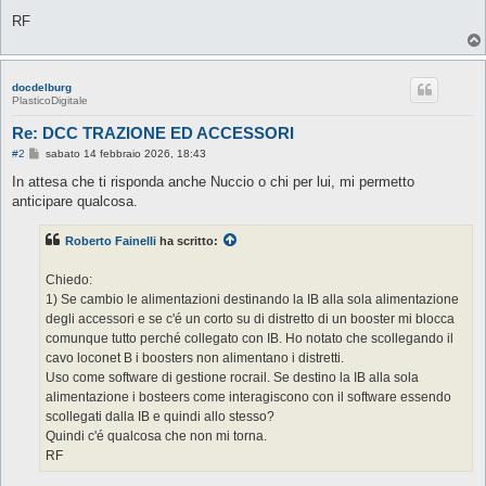
RF
docdelburg
PlasticoDigitale
Re: DCC TRAZIONE ED ACCESSORI
M
#2
sabato 14 febbraio 2026, 18:43
e
s
In attesa che ti risponda anche Nuccio o chi per lui, mi permetto
s
anticipare qualcosa.
a
g
g
Roberto Fainelli
ha scritto:
i
o
Chiedo:
1) Se cambio le alimentazioni destinando la IB alla sola alimentazione
degli accessori e se c'é un corto su di distretto di un booster mi blocca
comunque tutto perché collegato con IB. Ho notato che scollegando il
cavo loconet B i boosters non alimentano i distretti.
Uso come software di gestione rocrail. Se destino la IB alla sola
alimentazione i bosteers come interagiscono con il software essendo
scollegati dalla IB e quindi allo stesso?
Quindi c'é qualcosa che non mi torna.
RF