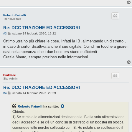
Roberto Fainelli
TrenoDigitale
Re: DCC TRAZIONE ED ACCESSORI
M
#3
sabato 14 febbraio 2026, 19:22
e
s
Ottimo ,ora ho più chiare le cose. Infatti la IB ,alimentando un distretto ,
s
in caso di corto, disattiva anche il suo digitale. Quindi mi toccherà girare i
a
g
cavi nella speranza che i due boosters siano sufficienti.
g
Grazie Mauro, sempre prezioso nelle informazioni.
i
o
Buddace
Site Admin
Re: DCC TRAZIONE ED ACCESSORI
M
#4
sabato 14 febbraio 2026, 20:29
e
s
s
Roberto Fainelli
ha scritto:
a
g
Chiedo:
g
1) Se cambio le alimentazioni destinando la IB alla sola alimentazione
i
o
degli accessori e se c'é un corto su di distretto di un booster mi blocca
comunque tutto perché collegato con IB. Ho notato che scollegando il