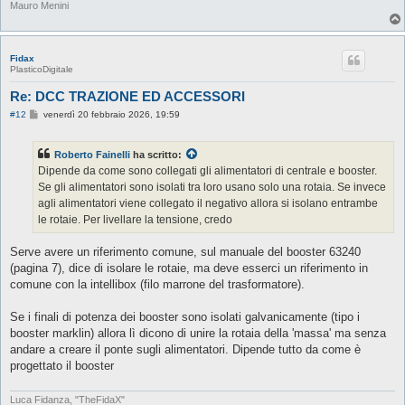
Mauro Menini
Fidax
PlasticoDigitale
Re: DCC TRAZIONE ED ACCESSORI
M
#12
venerdì 20 febbraio 2026, 19:59
e
s
s
Roberto Fainelli
ha scritto:
a
g
Dipende da come sono collegati gli alimentatori di centrale e booster.
g
Se gli alimentatori sono isolati tra loro usano solo una rotaia. Se invece
i
o
agli alimentatori viene collegato il negativo allora si isolano entrambe
le rotaie. Per livellare la tensione, credo
Serve avere un riferimento comune, sul manuale del booster 63240
(pagina 7), dice di isolare le rotaie, ma deve esserci un riferimento in
comune con la intellibox (filo marrone del trasformatore).
Se i finali di potenza dei booster sono isolati galvanicamente (tipo i
booster marklin) allora lì dicono di unire la rotaia della 'massa' ma senza
andare a creare il ponte sugli alimentatori. Dipende tutto da come è
progettato il booster
Luca Fidanza, "TheFidaX"