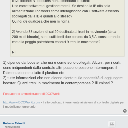
cavo loconet B i boosters non alimentano i distretti.
Uso come software di gestione rocrail. Se destino la IB alla sola
alimentazione i bosteers come interagiscono con il software essendo
scollegati dalla IB e quindi allo stesso?
Quindi c'é qualcosa che non mi torna.
2) Avendo 38 sezioni di cui 20 destinate ai treni in movimento (circa
200 mt di binario), sono sufficienti due bosters da 3,5 A, considerando
che alla peggio potrebbero esserci 9 treni in movimento?
RF
1) dipende dai booster che usi e come sono collegati. Alcuni, per i corti,
sono indipendenti dalla centrale altri possono possono interrompere il
l'alimentazione su tutto il plastico etc.
2) tutte informazioni che non dicono niente sulla necessità di aggiungere
booster. Quanti treni in movimento in contemporanea ? Illuminati ?
Fondatore e amministratore di DCCWorld
http://www.DCCWorld.com
- il sito dedicato interamente ai sistemi di controllo digitale per
il modellismo ferroviario.
Roberto Fainelli
TrenoDigitale