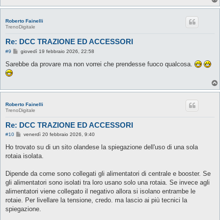
Roberto Fainelli
TrenoDigitale
Re: DCC TRAZIONE ED ACCESSORI
M
#9
giovedì 19 febbraio 2026, 22:58
e
s
Sarebbe da provare ma non vorrei che prendesse fuoco qualcosa.
s
a
g
g
i
o
Roberto Fainelli
TrenoDigitale
Re: DCC TRAZIONE ED ACCESSORI
M
#10
venerdì 20 febbraio 2026, 9:40
e
s
Ho trovato su di un sito olandese la spiegazione dell'uso di una sola
s
rotaia isolata.
a
g
g
Dipende da come sono collegati gli alimentatori di centrale e booster. Se
i
o
gli alimentatori sono isolati tra loro usano solo una rotaia. Se invece agli
alimentatori viene collegato il negativo allora si isolano entrambe le
rotaie. Per livellare la tensione, credo. ma lascio ai più tecnici la
spiegazione.