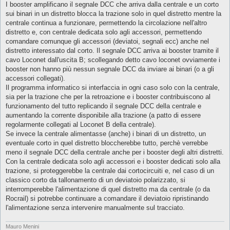
I booster amplificano il segnale DCC che arriva dalla centrale e un corto
sui binari in un distretto blocca la trazione solo in quel distretto mentre la
centrale continua a funzionare, permettendo la circolazione nell'altro
distretto e, con centrale dedicata solo agli accessori, permettendo
comandare comunque gli accessori (deviatoi, segnali ecc) anche nel
distretto interessato dal corto. Il segnale DCC arriva ai booster tramite il
cavo Loconet dall'uscita B; scollegando detto cavo loconet ovviamente i
booster non hanno più nessun segnale DCC da inviare ai binari (o a gli
accessori collegati).
Il programma informatico si interfaccia in ogni caso solo con la centrale,
sia per la trazione che per la retroazione e i booster contribuiscono al
funzionamento del tutto replicando il segnale DCC della centrale e
aumentando la corrente disponibile alla trazione (a patto di essere
regolarmente collegati al Loconet B della centrale).
Se invece la centrale alimentasse (anche) i binari di un distretto, un
eventuale corto in quel distretto bloccherebbe tutto, perchè verrebbe
meno il segnale DCC della centrale anche per i booster degli altri distretti.
Con la centrale dedicata solo agli accessori e i booster dedicati solo alla
trazione, si proteggerebbe la centrale dai cortocircuiti e, nel caso di un
classico corto da tallonamento di un deviatoio polarizzato, si
interromperebbe l'alimentazione di quel distretto ma da centrale (o da
Rocrail) si potrebbe continuare a comandare il deviatoio ripristinando
l'alimentazione senza intervenire manualmente sul tracciato.
Mauro Menini