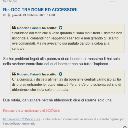
Site Admin
Re: DCC TRAZIONE ED ACCESSORI
M
#8
giovedì 19 febbraio 2026, 14:38
e
s
s
Roberto Fainelli
ha scritto:
a
g
Scaturisce dal fatto che a volte quando ci sono molti treni il sistema non
g
risponde ai comandi non leggendo i sensori e non girando gli scambi
i
o
ove comandati. Ma ne avevamo già parlato dando la colpa alla
centrale.
Se hai problemi legati alla potenza di un booster al massimo li hai solo
nella sezione controllata dal quel booster non su tutto l'impianto
Roberto Fainelli
ha scritto:
Una curiosità: i distretti alimentati da booster e centrali vanno isolati tra
di loro su entrambe le rotaie, giusto? Perché c'é uno schema sul sito di
uhlenbrock che isola solo una rotaia.
Due rotaia, da valutare perchè uhlenbrock dice di usarne solo una.
Fondatore e amministratore di DCCWorld
http://www.DCCWorld.com
- il sito dedicato interamente ai sistemi di controllo digitale per
il modellismo ferroviario.