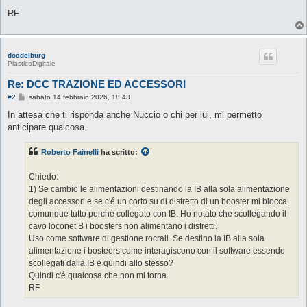
RF
docdelburg
PlasticoDigitale
Re: DCC TRAZIONE ED ACCESSORI
M
#2
sabato 14 febbraio 2026, 18:43
e
s
In attesa che ti risponda anche Nuccio o chi per lui, mi permetto
s
anticipare qualcosa.
a
g
g
Roberto Fainelli
ha scritto:
i
o
Chiedo:
1) Se cambio le alimentazioni destinando la IB alla sola alimentazione
degli accessori e se c'é un corto su di distretto di un booster mi blocca
comunque tutto perché collegato con IB. Ho notato che scollegando il
cavo loconet B i boosters non alimentano i distretti.
Uso come software di gestione rocrail. Se destino la IB alla sola
alimentazione i bosteers come interagiscono con il software essendo
scollegati dalla IB e quindi allo stesso?
Quindi c'é qualcosa che non mi torna.
RF