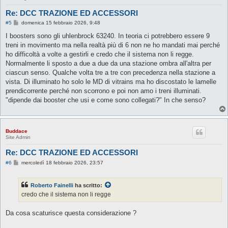
Re: DCC TRAZIONE ED ACCESSORI
M
#5
domenica 15 febbraio 2026, 9:48
e
s
I boosters sono gli uhlenbrock 63240. In teoria ci potrebbero essere 9
s
treni in movimento ma nella realtà più di 6 non ne ho mandati mai perché
a
g
ho difficoltà a volte a gestirli e credo che il sistema non li regge.
g
Normalmente li sposto a due a due da una stazione ombra all'altra per
i
o
ciascun senso. Qualche volta tre a tre con precedenza nella stazione a
vista. Di illuminato ho solo le MD di vitrains ma ho discostato le lamelle
prendicorrente perché non scorrono e poi non amo i treni illuminati.
"dipende dai booster che usi e come sono collegati?" In che senso?
Buddace
Site Admin
Re: DCC TRAZIONE ED ACCESSORI
M
#6
mercoledì 18 febbraio 2026, 23:57
e
s
s
Roberto Fainelli
ha scritto:
a
g
credo che il sistema non li regge
g
i
o
Da cosa scaturisce questa considerazione ?