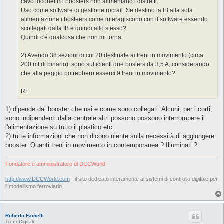
cavo loconet B i boosters non alimentano i distretti.
Uso come software di gestione rocrail. Se destino la IB alla sola
alimentazione i bosteers come interagiscono con il software essendo
scollegati dalla IB e quindi allo stesso?
Quindi c'é qualcosa che non mi torna.
2) Avendo 38 sezioni di cui 20 destinate ai treni in movimento (circa
200 mt di binario), sono sufficienti due bosters da 3,5 A, considerando
che alla peggio potrebbero esserci 9 treni in movimento?
RF
1) dipende dai booster che usi e come sono collegati. Alcuni, per i corti,
sono indipendenti dalla centrale altri possono possono interrompere il
l'alimentazione su tutto il plastico etc.
2) tutte informazioni che non dicono niente sulla necessità di aggiungere
booster. Quanti treni in movimento in contemporanea ? Illuminati ?
Fondatore e amministratore di DCCWorld
http://www.DCCWorld.com
- il sito dedicato interamente ai sistemi di controllo digitale per
il modellismo ferroviario.
Roberto Fainelli
TrenoDigitale