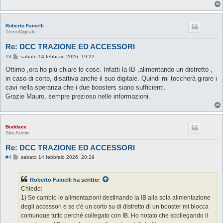
Roberto Fainelli
TrenoDigitale
Re: DCC TRAZIONE ED ACCESSORI
M
#3
sabato 14 febbraio 2026, 19:22
e
s
Ottimo ,ora ho più chiare le cose. Infatti la IB ,alimentando un distretto ,
s
in caso di corto, disattiva anche il suo digitale. Quindi mi toccherà girare i
a
g
cavi nella speranza che i due boosters siano sufficienti.
g
Grazie Mauro, sempre prezioso nelle informazioni.
i
o
Buddace
Site Admin
Re: DCC TRAZIONE ED ACCESSORI
M
#4
sabato 14 febbraio 2026, 20:29
e
s
s
Roberto Fainelli
ha scritto:
a
g
Chiedo:
g
1) Se cambio le alimentazioni destinando la IB alla sola alimentazione
i
o
degli accessori e se c'é un corto su di distretto di un booster mi blocca
comunque tutto perché collegato con IB. Ho notato che scollegando il