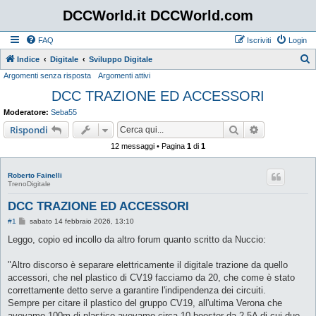
DCCWorld.it DCCWorld.com
FAQ
Iscriviti
Login
Indice
Digitale
Sviluppo Digitale
Argomenti senza risposta
Argomenti attivi
e
DCC TRAZIONE ED ACCESSORI
r
c
Moderatore:
Seba55
a
Cerca
Ricerca avan
Rispondi
12 messaggi • Pagina
1
di
1
Roberto Fainelli
TrenoDigitale
DCC TRAZIONE ED ACCESSORI
M
#1
sabato 14 febbraio 2026, 13:10
e
s
Leggo, copio ed incollo da altro forum quanto scritto da Nuccio:
s
a
g
"Altro discorso è separare elettricamente il digitale trazione da quello
g
accessori, che nel plastico di CV19 facciamo da 20, che come è stato
i
o
correttamente detto serve a garantire l'indipendenza dei circuiti.
Sempre per citare il plastico del gruppo CV19, all'ultima Verona che
avevamo 100m di plastico avevamo circa 10 booster da 2,5A di cui due