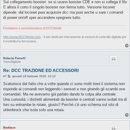
Sul collegamento booster: se si usano booster CDE e non si collega il filo
E allora il corto il singolo booster non ferma tutto. Versione loconet
dipende: dal loconet puoi acquisire dcc ma puoi anche u sare i comandi
di power on/off sper accendere spegnere tutto.
Fondatore e amministratore di DCCWorld
http://www.DCCWorld.com
- il sito dedicato interamente ai sistemi di controllo digitale per
il modellismo ferroviario.
Roberto Fainelli
TrenoDigitale
Re: DCC TRAZIONE ED ACCESSORI
M
#7
giovedì 19 febbraio 2026, 10:12
e
s
Scaturisce dal fatto che a volte quando ci sono molti treni il sistema non
s
risponde ai comandi non leggendo i sensori e non girando gli scambi ove
a
g
comandati. Ma ne avevamo già parlato dando la colpa alla centrale.
g
Una curiosità: i distretti alimentati da booster e centrali vanno isolati tra di
i
o
loro su entrambe le rotaie, giusto? Perché c'é uno schema sul sito di
uhlenbrock che isola solo una rotaia.
Buddace