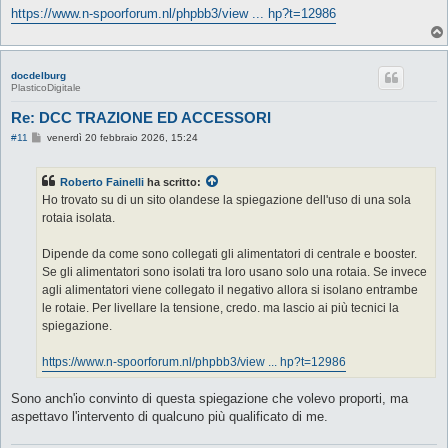
https://www.n-spoorforum.nl/phpbb3/view ... hp?t=12986
docdelburg
PlasticoDigitale
Re: DCC TRAZIONE ED ACCESSORI
M
#11
venerdì 20 febbraio 2026, 15:24
e
s
s
Roberto Fainelli
ha scritto:
a
g
Ho trovato su di un sito olandese la spiegazione dell'uso di una sola
g
rotaia isolata.
i
o
Dipende da come sono collegati gli alimentatori di centrale e booster.
Se gli alimentatori sono isolati tra loro usano solo una rotaia. Se invece
agli alimentatori viene collegato il negativo allora si isolano entrambe
le rotaie. Per livellare la tensione, credo. ma lascio ai più tecnici la
spiegazione.
https://www.n-spoorforum.nl/phpbb3/view ... hp?t=12986
Sono anch'io convinto di questa spiegazione che volevo proporti, ma
aspettavo l'intervento di qualcuno più qualificato di me.