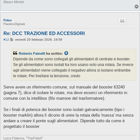
Mauro Menini
Fidax
PlasticoDigitale
Re: DCC TRAZIONE ED ACCESSORI
M
#12
venerdì 20 febbraio 2026, 19:59
e
s
s
Roberto Fainelli
ha scritto:
a
g
Dipende da come sono collegati gli alimentatori di centrale e booster.
g
Se gli alimentatori sono isolati tra loro usano solo una rotaia. Se invece
i
o
agli alimentatori viene collegato il negativo allora si isolano entrambe
le rotaie. Per livellare la tensione, credo
Serve avere un riferimento comune, sul manuale del booster 63240
(pagina 7), dice di isolare le rotaie, ma deve esserci un riferimento in
comune con la intellibox (filo marrone del trasformatore).
Se i finali di potenza dei booster sono isolati galvanicamente (tipo i
booster marklin) allora lì dicono di unire la rotaia della 'massa' ma senza
andare a creare il ponte sugli alimentatori. Dipende tutto da come è
progettato il booster
Luca Fidanza, "TheFidaX"