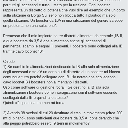
per tutti gli accessori e tutto il resto per la trazione. Ogni booster
rappresenta un distretto di potenza che vuol dire ad esempio che un corto
sulla stazione di Borgo Sul serio non blocca tutto il plastico ma solo
quella stazione. Un booster da 10A in una situazione del genere sarebbe
un problema non una soluzione".
Premesso che il mio impianto ha tre distretti alimentati da centrale ,IB II,
e due boosters da 3,5 A che alimentano anche gli accessori di
pertinenza, scambi e segnali lì presenti. I boosters sono collegati alla IB
tramite cavo loconet "B".
Chiedo:
1) Se cambio le alimentazioni destinando la IB alla sola alimentazione
degli accessori e se c'é un corto su di distretto di un booster mi blocca
comunque tutto perché collegato con IB. Ho notato che scollegando il
cavo loconet B i boosters non alimentano i distretti.
Uso come software di gestione rocrail. Se destino la IB alla sola
alimentazione i bosteers come interagiscono con il software essendo
scollegati dalla IB e quindi allo stesso?
Quindi c'é qualcosa che non mi torna.
2) Avendo 38 sezioni di cui 20 destinate ai treni in movimento (circa 200
mt di binario), sono sufficienti due bosters da 3,5 A, considerando che
alla peggio potrebbero esserci 9 treni in movimento?