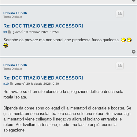
Roberto Fainelli
TrenoDigitale
Re: DCC TRAZIONE ED ACCESSORI
M
#9
giovedì 19 febbraio 2026, 22:58
e
s
Sarebbe da provare ma non vorrei che prendesse fuoco qualcosa.
s
a
g
g
i
o
Roberto Fainelli
TrenoDigitale
Re: DCC TRAZIONE ED ACCESSORI
M
#10
venerdì 20 febbraio 2026, 9:40
e
s
Ho trovato su di un sito olandese la spiegazione dell'uso di una sola
s
rotaia isolata.
a
g
g
Dipende da come sono collegati gli alimentatori di centrale e booster. Se
i
o
gli alimentatori sono isolati tra loro usano solo una rotaia. Se invece agli
alimentatori viene collegato il negativo allora si isolano entrambe le
rotaie. Per livellare la tensione, credo. ma lascio ai più tecnici la
spiegazione.