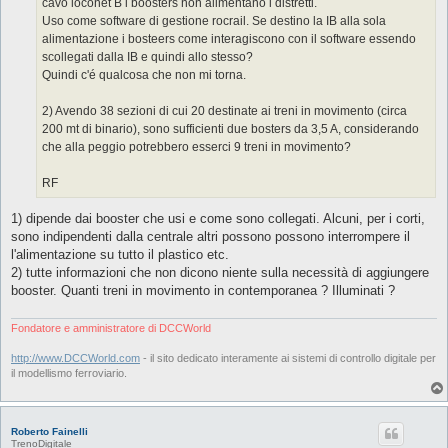
cavo loconet B i boosters non alimentano i distretti.
Uso come software di gestione rocrail. Se destino la IB alla sola
alimentazione i bosteers come interagiscono con il software essendo
scollegati dalla IB e quindi allo stesso?
Quindi c'é qualcosa che non mi torna.
2) Avendo 38 sezioni di cui 20 destinate ai treni in movimento (circa
200 mt di binario), sono sufficienti due bosters da 3,5 A, considerando
che alla peggio potrebbero esserci 9 treni in movimento?
RF
1) dipende dai booster che usi e come sono collegati. Alcuni, per i corti,
sono indipendenti dalla centrale altri possono possono interrompere il
l'alimentazione su tutto il plastico etc.
2) tutte informazioni che non dicono niente sulla necessità di aggiungere
booster. Quanti treni in movimento in contemporanea ? Illuminati ?
Fondatore e amministratore di DCCWorld
http://www.DCCWorld.com
- il sito dedicato interamente ai sistemi di controllo digitale per
il modellismo ferroviario.
Roberto Fainelli
TrenoDigitale