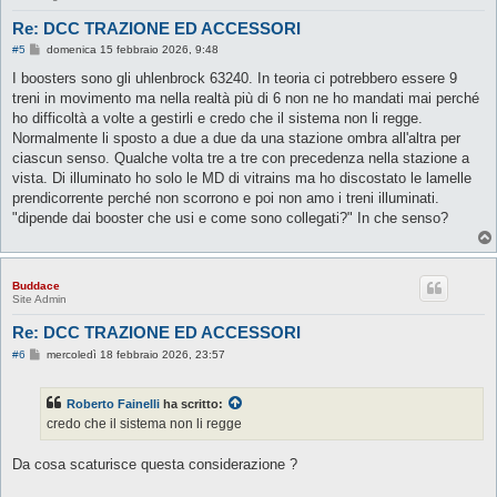
Re: DCC TRAZIONE ED ACCESSORI
M
#5
domenica 15 febbraio 2026, 9:48
e
s
I boosters sono gli uhlenbrock 63240. In teoria ci potrebbero essere 9
s
treni in movimento ma nella realtà più di 6 non ne ho mandati mai perché
a
g
ho difficoltà a volte a gestirli e credo che il sistema non li regge.
g
Normalmente li sposto a due a due da una stazione ombra all'altra per
i
o
ciascun senso. Qualche volta tre a tre con precedenza nella stazione a
vista. Di illuminato ho solo le MD di vitrains ma ho discostato le lamelle
prendicorrente perché non scorrono e poi non amo i treni illuminati.
"dipende dai booster che usi e come sono collegati?" In che senso?
Buddace
Site Admin
Re: DCC TRAZIONE ED ACCESSORI
M
#6
mercoledì 18 febbraio 2026, 23:57
e
s
s
Roberto Fainelli
ha scritto:
a
g
credo che il sistema non li regge
g
i
o
Da cosa scaturisce questa considerazione ?