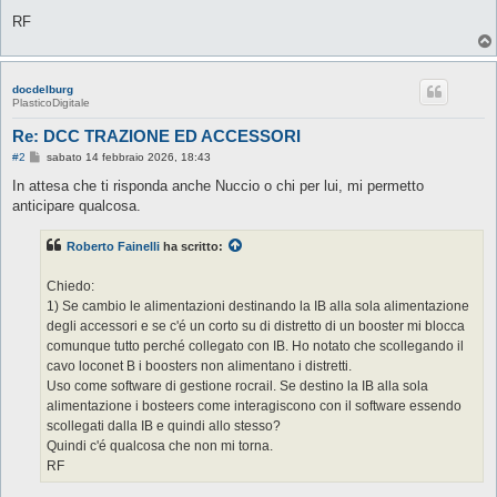
RF
docdelburg
PlasticoDigitale
Re: DCC TRAZIONE ED ACCESSORI
M
#2
sabato 14 febbraio 2026, 18:43
e
s
In attesa che ti risponda anche Nuccio o chi per lui, mi permetto
s
anticipare qualcosa.
a
g
g
Roberto Fainelli
ha scritto:
i
o
Chiedo:
1) Se cambio le alimentazioni destinando la IB alla sola alimentazione
degli accessori e se c'é un corto su di distretto di un booster mi blocca
comunque tutto perché collegato con IB. Ho notato che scollegando il
cavo loconet B i boosters non alimentano i distretti.
Uso come software di gestione rocrail. Se destino la IB alla sola
alimentazione i bosteers come interagiscono con il software essendo
scollegati dalla IB e quindi allo stesso?
Quindi c'é qualcosa che non mi torna.
RF