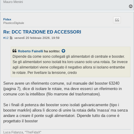
Mauro Menini
Fidax
PlasticoDigitale
Re: DCC TRAZIONE ED ACCESSORI
M
#12
venerdì 20 febbraio 2026, 19:59
e
s
s
Roberto Fainelli
ha scritto:
a
g
Dipende da come sono collegati gli alimentatori di centrale e booster.
g
Se gli alimentatori sono isolati tra loro usano solo una rotaia. Se invece
i
o
agli alimentatori viene collegato il negativo allora si isolano entrambe
le rotaie. Per livellare la tensione, credo
Serve avere un riferimento comune, sul manuale del booster 63240
(pagina 7), dice di isolare le rotaie, ma deve esserci un riferimento in
comune con la intellibox (filo marrone del trasformatore).
Se i finali di potenza dei booster sono isolati galvanicamente (tipo i
booster marklin) allora lì dicono di unire la rotaia della 'massa' ma senza
andare a creare il ponte sugli alimentatori. Dipende tutto da come è
progettato il booster
Luca Fidanza, "TheFidaX"