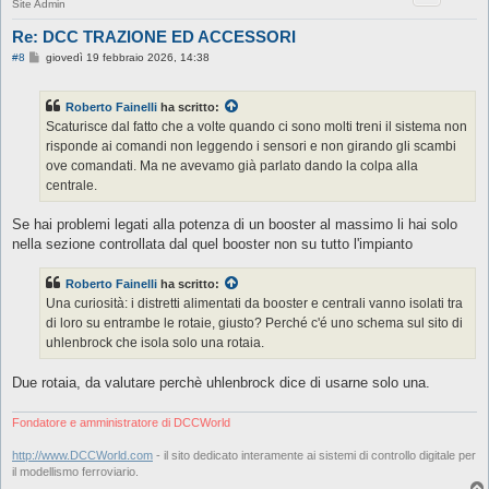
Site Admin
Re: DCC TRAZIONE ED ACCESSORI
M
#8
giovedì 19 febbraio 2026, 14:38
e
s
s
Roberto Fainelli
ha scritto:
a
g
Scaturisce dal fatto che a volte quando ci sono molti treni il sistema non
g
risponde ai comandi non leggendo i sensori e non girando gli scambi
i
o
ove comandati. Ma ne avevamo già parlato dando la colpa alla
centrale.
Se hai problemi legati alla potenza di un booster al massimo li hai solo
nella sezione controllata dal quel booster non su tutto l'impianto
Roberto Fainelli
ha scritto:
Una curiosità: i distretti alimentati da booster e centrali vanno isolati tra
di loro su entrambe le rotaie, giusto? Perché c'é uno schema sul sito di
uhlenbrock che isola solo una rotaia.
Due rotaia, da valutare perchè uhlenbrock dice di usarne solo una.
Fondatore e amministratore di DCCWorld
http://www.DCCWorld.com
- il sito dedicato interamente ai sistemi di controllo digitale per
il modellismo ferroviario.