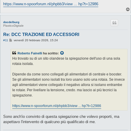
https://www.n-spoorforum.nl/phpbb3/view ... hp?t=12986
docdelburg
PlasticoDigitale
Re: DCC TRAZIONE ED ACCESSORI
M
#11
venerdì 20 febbraio 2026, 15:24
e
s
s
Roberto Fainelli
ha scritto:
a
g
Ho trovato su di un sito olandese la spiegazione dell'uso di una sola
g
rotaia isolata.
i
o
Dipende da come sono collegati gli alimentatori di centrale e booster.
Se gli alimentatori sono isolati tra loro usano solo una rotaia. Se invece
agli alimentatori viene collegato il negativo allora si isolano entrambe
le rotaie. Per livellare la tensione, credo. ma lascio ai più tecnici la
spiegazione.
https://www.n-spoorforum.nl/phpbb3/view ... hp?t=12986
Sono anch'io convinto di questa spiegazione che volevo proporti, ma
aspettavo l'intervento di qualcuno più qualificato di me.