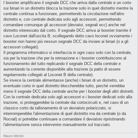
I booster amplificano il segnale DCC che arriva dalla centrale e un corto
sui binari in un distretto blocca la trazione solo in quel distretto mentre la
centrale continua a funzionare, permettendo la circolazione nell'altro
distretto e, con centrale dedicata solo agli accessori, permettendo
comandare comunque gli accessori (deviatoi, segnali ecc) anche nel
distretto interessato dal corto. Il segnale DCC arriva ai booster tramite il
cavo Loconet dall'uscita B; scollegando detto cavo loconet ovviamente i
booster non hanno più nessun segnale DCC da inviare ai binari (o a gli
accessori collegati).
Il programma informatico si interfaccia in ogni caso solo con la centrale,
sia per la trazione che per la retroazione e i booster contribuiscono al
funzionamento del tutto replicando il segnale DCC della centrale e
aumentando la corrente disponibile alla trazione (a patto di essere
regolarmente collegati al Loconet B della centrale).
Se invece la centrale alimentasse (anche) i binari di un distretto, un
eventuale corto in quel distretto bloccherebbe tutto, perchè verrebbe
meno il segnale DCC della centrale anche per i booster degli altri distretti.
Con la centrale dedicata solo agli accessori e i booster dedicati solo alla
trazione, si proteggerebbe la centrale dai cortocircuiti e, nel caso di un
classico corto da tallonamento di un deviatoio polarizzato, si
interromperebbe l'alimentazione di quel distretto ma da centrale (o da
Rocrail) si potrebbe continuare a comandare il deviatoio ripristinando
l'alimentazione senza intervenire manualmente sul tracciato.
Mauro Menini