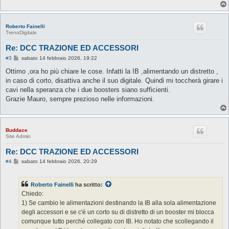
Roberto Fainelli
TrenoDigitale
Re: DCC TRAZIONE ED ACCESSORI
M
#3
sabato 14 febbraio 2026, 19:22
e
s
Ottimo ,ora ho più chiare le cose. Infatti la IB ,alimentando un distretto ,
s
in caso di corto, disattiva anche il suo digitale. Quindi mi toccherà girare i
a
g
cavi nella speranza che i due boosters siano sufficienti.
g
Grazie Mauro, sempre prezioso nelle informazioni.
i
o
Buddace
Site Admin
Re: DCC TRAZIONE ED ACCESSORI
M
#4
sabato 14 febbraio 2026, 20:29
e
s
s
Roberto Fainelli
ha scritto:
a
g
Chiedo:
g
1) Se cambio le alimentazioni destinando la IB alla sola alimentazione
i
o
degli accessori e se c'é un corto su di distretto di un booster mi blocca
comunque tutto perché collegato con IB. Ho notato che scollegando il