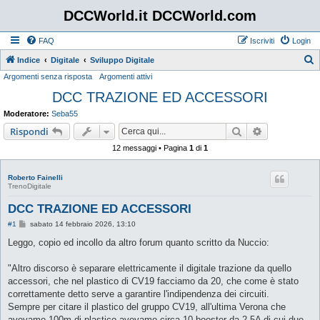
DCCWorld.it DCCWorld.com
FAQ
Iscriviti
Login
Indice
Digitale
Sviluppo Digitale
Argomenti senza risposta
Argomenti attivi
e
DCC TRAZIONE ED ACCESSORI
r
c
Moderatore:
Seba55
a
Cerca
Ricerca avan
Rispondi
12 messaggi • Pagina
1
di
1
Roberto Fainelli
TrenoDigitale
DCC TRAZIONE ED ACCESSORI
M
#1
sabato 14 febbraio 2026, 13:10
e
s
Leggo, copio ed incollo da altro forum quanto scritto da Nuccio:
s
a
g
"Altro discorso è separare elettricamente il digitale trazione da quello
g
accessori, che nel plastico di CV19 facciamo da 20, che come è stato
i
o
correttamente detto serve a garantire l'indipendenza dei circuiti.
Sempre per citare il plastico del gruppo CV19, all'ultima Verona che
avevamo 100m di plastico avevamo circa 10 booster da 2,5A di cui due