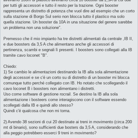
per tutti gli accessori e tutto il resto per la trazione. Ogni booster
rappresenta un distretto di potenza che vuol dire ad esempio che un corto
sulla stazione di Borgo Sul serio non blocca tutto il plastico ma solo
quella stazione. Un booster da 10A in una situazione del genere sarebbe
un problema non una soluzione".
Premesso che il mio impianto ha tre distretti alimentati da centrale ,IB II,
e due boosters da 3,5 A che alimentano anche gli accessori di
pertinenza, scambi e segnali lì presenti. I boosters sono collegati alla IB
tramite cavo loconet "B".
Chiedo:
1) Se cambio le alimentazioni destinando la IB alla sola alimentazione
degli accessori e se c'é un corto su di distretto di un booster mi blocca
comunque tutto perché collegato con IB. Ho notato che scollegando il
cavo loconet B i boosters non alimentano i distretti.
Uso come software di gestione rocrail. Se destino la IB alla sola
alimentazione i bosteers come interagiscono con il software essendo
scollegati dalla IB e quindi allo stesso?
Quindi c'é qualcosa che non mi torna.
2) Avendo 38 sezioni di cui 20 destinate ai treni in movimento (circa 200
mt di binario), sono sufficienti due bosters da 3,5 A, considerando che
alla peggio potrebbero esserci 9 treni in movimento?