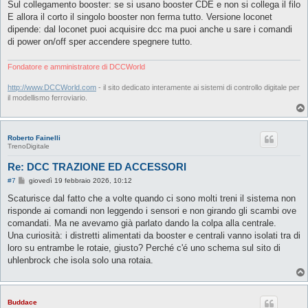
Sul collegamento booster: se si usano booster CDE e non si collega il filo
E allora il corto il singolo booster non ferma tutto. Versione loconet
dipende: dal loconet puoi acquisire dcc ma puoi anche u sare i comandi
di power on/off sper accendere spegnere tutto.
Fondatore e amministratore di DCCWorld
http://www.DCCWorld.com
- il sito dedicato interamente ai sistemi di controllo digitale per
il modellismo ferroviario.
Roberto Fainelli
TrenoDigitale
Re: DCC TRAZIONE ED ACCESSORI
M
#7
giovedì 19 febbraio 2026, 10:12
e
s
Scaturisce dal fatto che a volte quando ci sono molti treni il sistema non
s
risponde ai comandi non leggendo i sensori e non girando gli scambi ove
a
g
comandati. Ma ne avevamo già parlato dando la colpa alla centrale.
g
Una curiosità: i distretti alimentati da booster e centrali vanno isolati tra di
i
o
loro su entrambe le rotaie, giusto? Perché c'é uno schema sul sito di
uhlenbrock che isola solo una rotaia.
Buddace