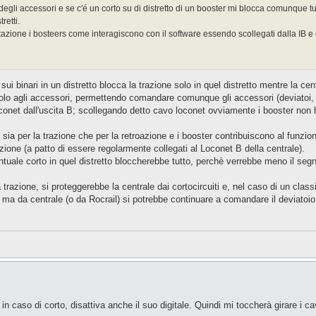
egli accessori e se c'é un corto su di distretto di un booster mi blocca comunque t
retti.
tazione i bosteers come interagiscono con il software essendo scollegati dalla IB e 
ui binari in un distretto blocca la trazione solo in quel distretto mentre la ce
a solo agli accessori, permettendo comandare comunque gli accessori (deviatoi, 
 Loconet dall'uscita B; scollegando detto cavo loconet ovviamente i booster n
 sia per la trazione che per la retroazione e i booster contribuiscono al funzio
ione (a patto di essere regolarmente collegati al Loconet B della centrale).
entuale corto in quel distretto bloccherebbe tutto, perchè verrebbe meno il seg
a trazione, si proteggerebbe la centrale dai cortocircuiti e, nel caso di un clas
o ma da centrale (o da Rocrail) si potrebbe continuare a comandare il deviatoio 
, in caso di corto, disattiva anche il suo digitale. Quindi mi toccherà girare i c