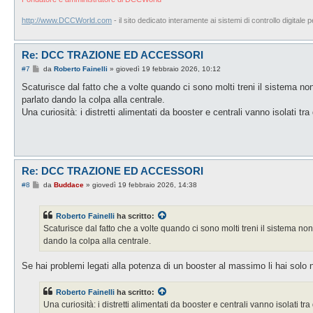
http://www.DCCWorld.com
- il sito dedicato interamente ai sistemi di controllo digitale p
Re: DCC TRAZIONE ED ACCESSORI
M
#7
da
Roberto Fainelli
»
giovedì 19 febbraio 2026, 10:12
e
s
Scaturisce dal fatto che a volte quando ci sono molti treni il sistema
s
parlato dando la colpa alla centrale.
a
g
Una curiosità: i distretti alimentati da booster e centrali vanno isolati t
g
i
o
Re: DCC TRAZIONE ED ACCESSORI
M
#8
da
Buddace
»
giovedì 19 febbraio 2026, 14:38
e
s
s
Roberto Fainelli
ha scritto:
a
g
Scaturisce dal fatto che a volte quando ci sono molti treni il sistema
g
dando la colpa alla centrale.
i
o
Se hai problemi legati alla potenza di un booster al massimo li hai solo n
Roberto Fainelli
ha scritto:
Una curiosità: i distretti alimentati da booster e centrali vanno isolati 