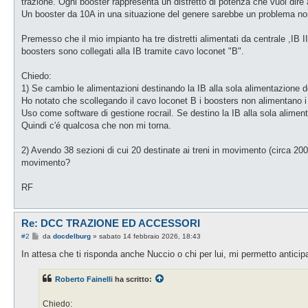
trazione. Ogni booster rappresenta un distretto di potenza che vuol dire 
Un booster da 10A in una situazione del genere sarebbe un problema no
Premesso che il mio impianto ha tre distretti alimentati da centrale ,IB 
boosters sono collegati alla IB tramite cavo loconet "B".
Chiedo:
1) Se cambio le alimentazioni destinando la IB alla sola alimentazione d
Ho notato che scollegando il cavo loconet B i boosters non alimentano i d
Uso come software di gestione rocrail. Se destino la IB alla sola alimen
Quindi c'é qualcosa che non mi torna.
2) Avendo 38 sezioni di cui 20 destinate ai treni in movimento (circa 200
movimento?
RF
Re: DCC TRAZIONE ED ACCESSORI
M
#2
da
docdelburg
»
sabato 14 febbraio 2026, 18:43
e
s
In attesa che ti risponda anche Nuccio o chi per lui, mi permetto anticip
s
a
g
Roberto Fainelli
ha scritto:
g
i
o
Chiedo: