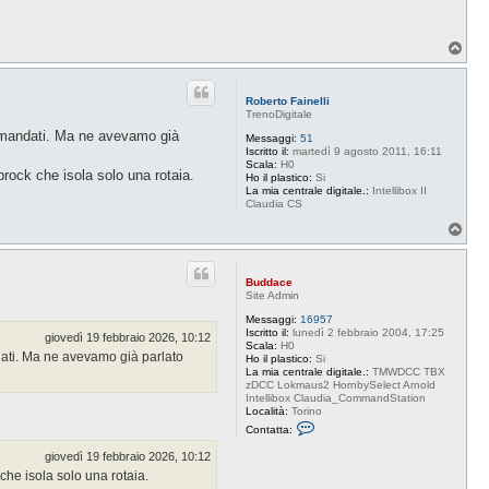
t
a
B
u
T
d
o
d
p
a
c
Roberto Fainelli
e
TrenoDigitale
comandati. Ma ne avevamo già
Messaggi:
51
Iscritto il:
martedì 9 agosto 2011, 16:11
Scala:
H0
nbrock che isola solo una rotaia.
Ho il plastico:
Si
La mia centrale digitale.:
Intellibox II
Claudia CS
T
o
p
Buddace
Site Admin
Messaggi:
16957
Iscritto il:
lunedì 2 febbraio 2004, 17:25
giovedì 19 febbraio 2026, 10:12
Scala:
H0
dati. Ma ne avevamo già parlato
Ho il plastico:
Si
La mia centrale digitale.:
TMWDCC TBX
zDCC Lokmaus2 HornbySelect Arnold
Intellibox Claudia_CommandStation
Località:
Torino
C
Contatta:
o
n
giovedì 19 febbraio 2026, 10:12
t
 che isola solo una rotaia.
a
t