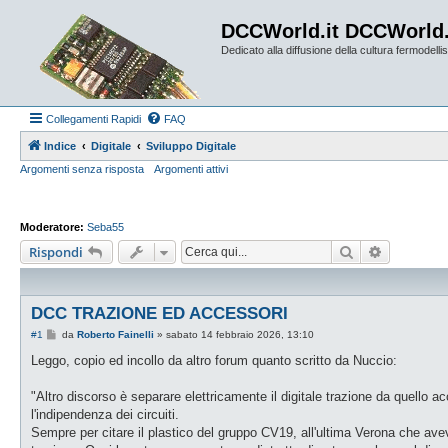
DCCWorld.it DCCWorld
Dedicato alla diffusione della cultura fermodellist
Collegamenti Rapidi
FAQ
Indice
Digitale
Sviluppo Digitale
Argomenti senza risposta
Argomenti attivi
Moderatore:
Seba55
Cerca
Ricerca a
Rispondi
DCC TRAZIONE ED ACCESSORI
M
#1
da
Roberto Fainelli
»
sabato 14 febbraio 2026, 13:10
e
s
Leggo, copio ed incollo da altro forum quanto scritto da Nuccio:
s
a
g
"Altro discorso è separare elettricamente il digitale trazione da quello
g
l'indipendenza dei circuiti.
i
o
Sempre per citare il plastico del gruppo CV19, all'ultima Verona che avev