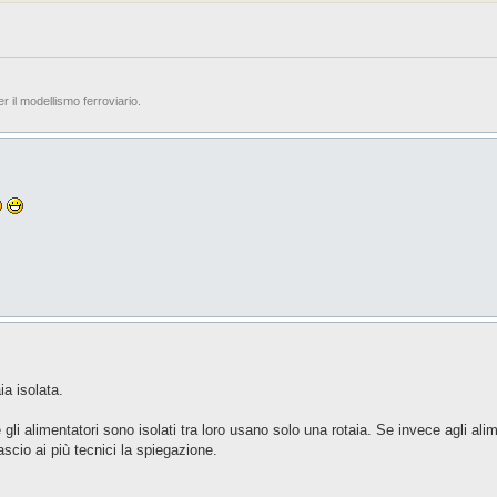
er il modellismo ferroviario.
ia isolata.
gli alimentatori sono isolati tra loro usano solo una rotaia. Se invece agli alim
ascio ai più tecnici la spiegazione.