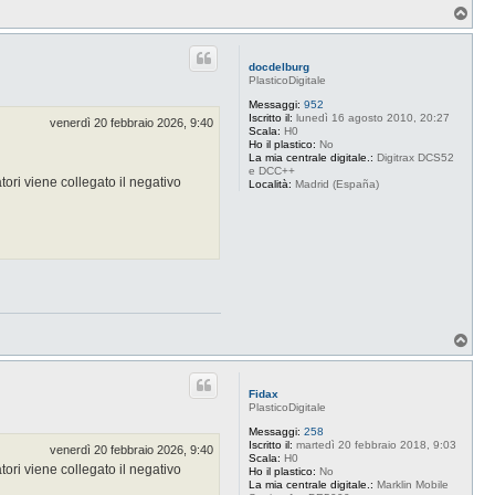
T
o
p
docdelburg
PlasticoDigitale
Messaggi:
952
Iscritto il:
lunedì 16 agosto 2010, 20:27
venerdì 20 febbraio 2026, 9:40
Scala:
H0
Ho il plastico:
No
La mia centrale digitale.:
Digitrax DCS52
e DCC++
tori viene collegato il negativo
Località:
Madrid (España)
T
o
p
Fidax
PlasticoDigitale
Messaggi:
258
Iscritto il:
martedì 20 febbraio 2018, 9:03
venerdì 20 febbraio 2026, 9:40
Scala:
H0
tori viene collegato il negativo
Ho il plastico:
No
La mia centrale digitale.:
Marklin Mobile