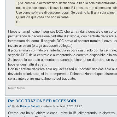
1) Se cambio le alimentazioni destinando la IB alla sola alimentazione d
notato che scollegando il cavo loconet B i boosters non alimentano i dist
Uso come software di gestione rocrail. Se destino la IB alla sola alimen
Quindi c'é qualcosa che non mi torna.
RF
I booster amplificano il segnale DCC che arriva dalla centrale e un corto s
permettendo la circolazione nell'altro distretto e, con centrale dedicat
interessato dal corto. Il segnale DCC arriva ai booster tramite il cavo
inviare ai binari (o a gli accessori collegati).
Il programma informatico si interfaccia in ogni caso solo con la centrale,
segnale DCC della centrale e aumentando la corrente disponibile alla traz
Se invece la centrale alimentasse (anche) i binari di un distretto, un ev
booster degli altri distretti.
Con la centrale dedicata solo agli accessori e i booster dedicati solo all
deviatoio polarizzato, si interromperebbe l'alimentazione di quel distrett
senza intervenire manualmente sul tracciato.
Mauro Menini
Re: DCC TRAZIONE ED ACCESSORI
M
#3
da
Roberto Fainelli
»
sabato 14 febbraio 2026, 19:22
e
s
Ottimo ,ora ho più chiare le cose. Infatti la IB ,alimentando un distretto 
s