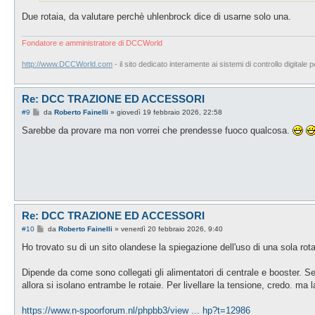
Due rotaia, da valutare perchè uhlenbrock dice di usarne solo una.
Fondatore e amministratore di DCCWorld
http://www.DCCWorld.com
- il sito dedicato interamente ai sistemi di controllo digitale p
Re: DCC TRAZIONE ED ACCESSORI
M
#9
da
Roberto Fainelli
»
giovedì 19 febbraio 2026, 22:58
e
s
Sarebbe da provare ma non vorrei che prendesse fuoco qualcosa.
s
a
g
g
i
o
Re: DCC TRAZIONE ED ACCESSORI
M
#10
da
Roberto Fainelli
»
venerdì 20 febbraio 2026, 9:40
e
s
Ho trovato su di un sito olandese la spiegazione dell'uso di una sola rota
s
a
g
Dipende da come sono collegati gli alimentatori di centrale e booster. Se 
g
allora si isolano entrambe le rotaie. Per livellare la tensione, credo. ma l
i
o
https://www.n-spoorforum.nl/phpbb3/view ... hp?t=12986