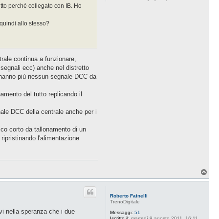
utto perché collegato con IB. Ho
quindi allo stesso?
ntrale continua a funzionare,
segnali ecc) anche nel distretto
on hanno più nessun segnale DCC da
namento del tutto replicando il
nale DCC della centrale anche per i
sico corto da tallonamento di un
ripristinando l'alimentazione
T
o
p
Roberto Fainelli
TrenoDigitale
avi nella speranza che i due
Messaggi:
51
Iscritto il:
martedì 9 agosto 2011, 16:11