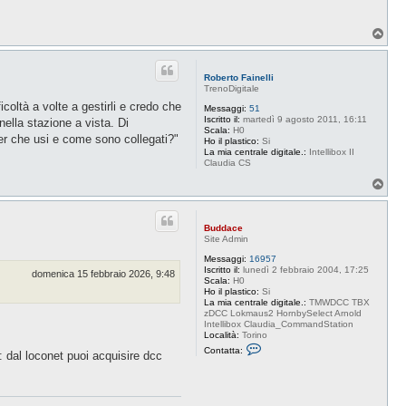
T
o
p
Roberto Fainelli
TrenoDigitale
coltà a volte a gestirli e credo che
Messaggi:
51
Iscritto il:
martedì 9 agosto 2011, 16:11
ella stazione a vista. Di
Scala:
H0
ter che usi e come sono collegati?"
Ho il plastico:
Si
La mia centrale digitale.:
Intellibox II
Claudia CS
T
o
p
Buddace
Site Admin
Messaggi:
16957
Iscritto il:
lunedì 2 febbraio 2004, 17:25
domenica 15 febbraio 2026, 9:48
Scala:
H0
Ho il plastico:
Si
La mia centrale digitale.:
TMWDCC TBX
zDCC Lokmaus2 HornbySelect Arnold
Intellibox Claudia_CommandStation
Località:
Torino
C
Contatta:
: dal loconet puoi acquisire dcc
o
n
t
a
t