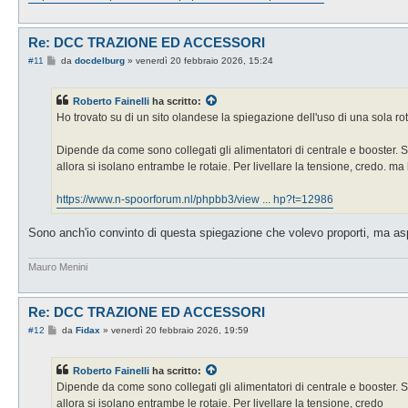
Re: DCC TRAZIONE ED ACCESSORI
M
#11
da
docdelburg
»
venerdì 20 febbraio 2026, 15:24
e
s
s
Roberto Fainelli
ha scritto:
a
g
Ho trovato su di un sito olandese la spiegazione dell'uso di una sola rot
g
i
o
Dipende da come sono collegati gli alimentatori di centrale e booster. Se
allora si isolano entrambe le rotaie. Per livellare la tensione, credo. ma 
https://www.n-spoorforum.nl/phpbb3/view ... hp?t=12986
Sono anch'io convinto di questa spiegazione che volevo proporti, ma aspe
Mauro Menini
Re: DCC TRAZIONE ED ACCESSORI
M
#12
da
Fidax
»
venerdì 20 febbraio 2026, 19:59
e
s
s
Roberto Fainelli
ha scritto:
a
g
Dipende da come sono collegati gli alimentatori di centrale e booster. Se
g
allora si isolano entrambe le rotaie. Per livellare la tensione, credo
i