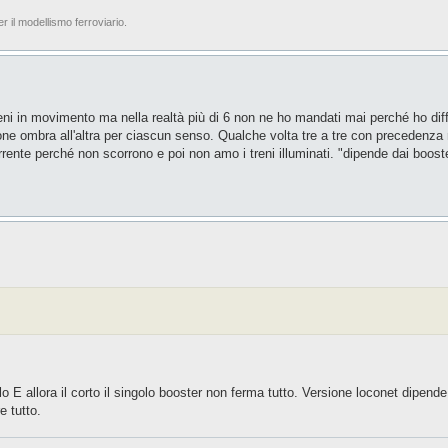
er il modellismo ferroviario.
eni in movimento ma nella realtà più di 6 non ne ho mandati mai perché ho diffi
ne ombra all'altra per ciascun senso. Qualche volta tre a tre con precedenza n
rrente perché non scorrono e poi non amo i treni illuminati. "dipende dai boos
o E allora il corto il singolo booster non ferma tutto. Versione loconet dipende
 tutto.