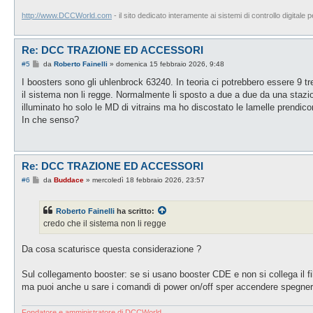
http://www.DCCWorld.com
- il sito dedicato interamente ai sistemi di controllo digitale p
Re: DCC TRAZIONE ED ACCESSORI
M
#5
da
Roberto Fainelli
»
domenica 15 febbraio 2026, 9:48
e
s
I boosters sono gli uhlenbrock 63240. In teoria ci potrebbero essere 9 tr
s
il sistema non li regge. Normalmente li sposto a due a due da una stazio
a
g
illuminato ho solo le MD di vitrains ma ho discostato le lamelle prendico
g
In che senso?
i
o
Re: DCC TRAZIONE ED ACCESSORI
M
#6
da
Buddace
»
mercoledì 18 febbraio 2026, 23:57
e
s
s
Roberto Fainelli
ha scritto:
a
g
credo che il sistema non li regge
g
i
o
Da cosa scaturisce questa considerazione ?
Sul collegamento booster: se si usano booster CDE e non si collega il fil
ma puoi anche u sare i comandi di power on/off sper accendere spegnere
Fondatore e amministratore di DCCWorld