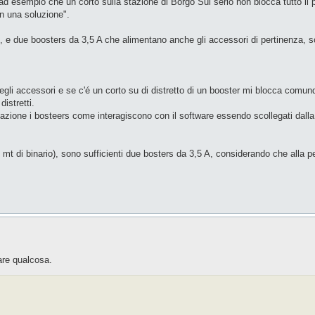
ad esempio che un corto sulla stazione di Borgo Sul serio non blocca tutto il 
n una soluzione".
II, e due boosters da 3,5 A che alimentano anche gli accessori di pertinenza, sc
egli accessori e se c'é un corto su di distretto di un booster mi blocca comun
istretti.
tazione i bosteers come interagiscono con il software essendo scollegati dalla
 mt di binario), sono sufficienti due bosters da 3,5 A, considerando che alla pe
are qualcosa.