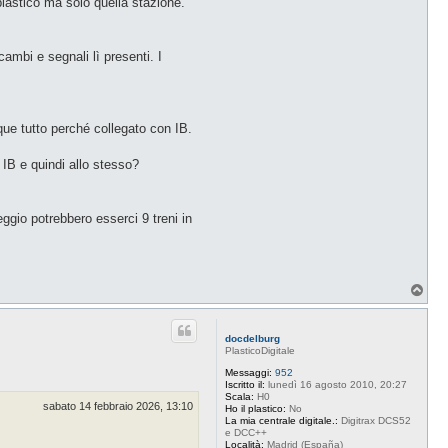
plastico ma solo quella stazione.
ambi e segnali lì presenti. I
que tutto perché collegato con IB.
 IB e quindi allo stesso?
ggio potrebbero esserci 9 treni in
T
o
p
docdelburg
PlasticoDigitale
Messaggi:
952
Iscritto il:
lunedì 16 agosto 2010, 20:27
Scala:
H0
sabato 14 febbraio 2026, 13:10
Ho il plastico:
No
La mia centrale digitale.:
Digitrax DCS52
e DCC++
Località:
Madrid (España)