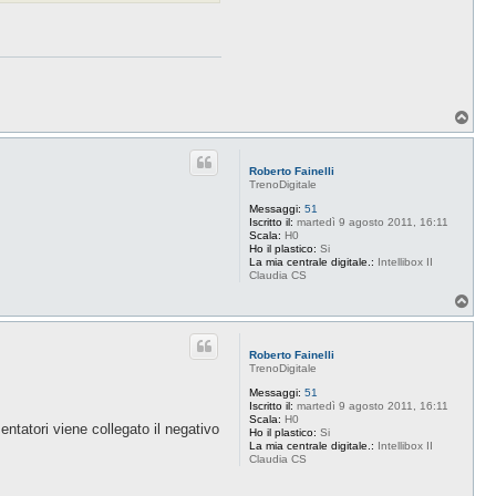
t
a
B
u
d
d
a
c
T
e
o
p
Roberto Fainelli
TrenoDigitale
Messaggi:
51
Iscritto il:
martedì 9 agosto 2011, 16:11
Scala:
H0
Ho il plastico:
Si
La mia centrale digitale.:
Intellibox II
Claudia CS
T
o
p
Roberto Fainelli
TrenoDigitale
Messaggi:
51
Iscritto il:
martedì 9 agosto 2011, 16:11
Scala:
H0
entatori viene collegato il negativo
Ho il plastico:
Si
La mia centrale digitale.:
Intellibox II
Claudia CS