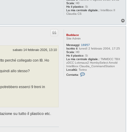
Scala:
H0
Ho il plastico:
Si
La mia centrale digitale.:
Intellibox II
Claudia CS
T
o
p
Buddace
Site Admin
Messaggi:
16957
Iscritto il:
lunedì 2 febbraio 2004, 17:25
sabato 14 febbraio 2026, 13:10
Scala:
H0
Ho il plastico:
Si
La mia centrale digitale.:
TMWDCC TBX
utto perché collegato con IB. Ho
zDCC Lokmaus2 HornbySelect Arnold
Intellibox Claudia_CommandStation
Località:
Torino
quindi allo stesso?
C
Contatta:
o
n
t
potrebbero esserci 9 treni in
a
t
t
a
B
u
d
d
azione su tutto il plastico etc.
a
c
e