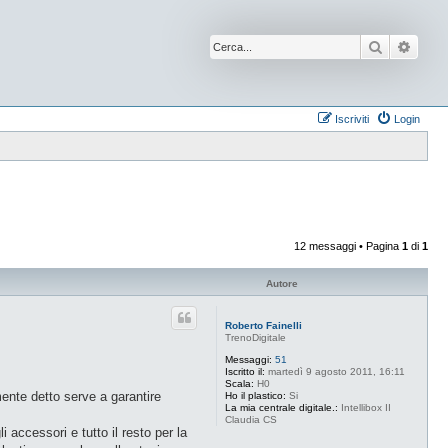
Cerca
Ricer
Iscriviti
Login
12 messaggi • Pagina
1
di
1
Autore
Roberto Fainelli
TrenoDigitale
Messaggi:
51
Iscritto il:
martedì 9 agosto 2011, 16:11
Scala:
H0
mente detto serve a garantire
Ho il plastico:
Si
La mia centrale digitale.:
Intellibox II
Claudia CS
accessori e tutto il resto per la