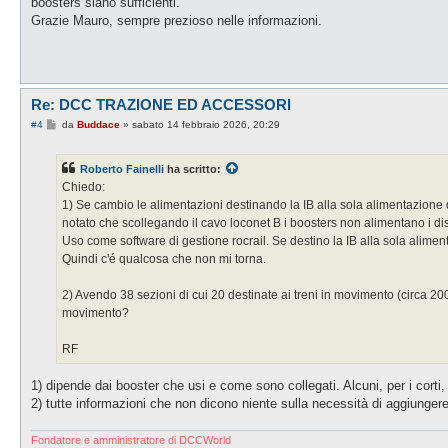
boosters siano sufficienti.
a
g
Grazie Mauro, sempre prezioso nelle informazioni.
g
i
o
Re: DCC TRAZIONE ED ACCESSORI
M
#4
da
Buddace
»
sabato 14 febbraio 2026, 20:29
e
s
s
Roberto Fainelli
ha scritto:
a
g
Chiedo:
g
1) Se cambio le alimentazioni destinando la IB alla sola alimentazione d
i
o
notato che scollegando il cavo loconet B i boosters non alimentano i dist
Uso come software di gestione rocrail. Se destino la IB alla sola alimen
Quindi c'é qualcosa che non mi torna.
2) Avendo 38 sezioni di cui 20 destinate ai treni in movimento (circa 200
movimento?
RF
1) dipende dai booster che usi e come sono collegati. Alcuni, per i corti, 
2) tutte informazioni che non dicono niente sulla necessità di aggiunger
Fondatore e amministratore di DCCWorld