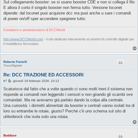
Sul collegamento booster: se si usano booster CDE e non si collega il filo
E allora il corto il singolo booster non ferma tutto. Versione loconet
dipende: dal loconet puoi acquisire dcc ma puoi anche u sare i comandi
di power on/off sper accendere spegnere tutto.
Fondatore e amministratore di DCCWorld
http://www.DCCWorld.com
- il sito dedicato interamente ai sistemi di controllo digitale per
il modellismo ferroviario.
Roberto Fainelli
TrenoDigitale
Re: DCC TRAZIONE ED ACCESSORI
M
#7
giovedì 19 febbraio 2026, 10:12
e
s
Scaturisce dal fatto che a volte quando ci sono molti treni il sistema non
s
risponde ai comandi non leggendo i sensori e non girando gli scambi ove
a
g
comandati. Ma ne avevamo già parlato dando la colpa alla centrale.
g
Una curiosità: i distretti alimentati da booster e centrali vanno isolati tra di
i
o
loro su entrambe le rotaie, giusto? Perché c'é uno schema sul sito di
uhlenbrock che isola solo una rotaia.
Buddace