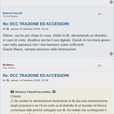
Roberto Fainelli
TrenoDigitale
Re: DCC TRAZIONE ED ACCESSORI
M
#3
sabato 14 febbraio 2026, 19:22
e
s
Ottimo ,ora ho più chiare le cose. Infatti la IB ,alimentando un distretto ,
s
in caso di corto, disattiva anche il suo digitale. Quindi mi toccherà girare i
a
g
cavi nella speranza che i due boosters siano sufficienti.
g
Grazie Mauro, sempre prezioso nelle informazioni.
i
o
Buddace
Site Admin
Re: DCC TRAZIONE ED ACCESSORI
M
#4
sabato 14 febbraio 2026, 20:29
e
s
s
Roberto Fainelli
ha scritto:
a
g
Chiedo:
g
1) Se cambio le alimentazioni destinando la IB alla sola alimentazione
i
o
degli accessori e se c'é un corto su di distretto di un booster mi blocca
comunque tutto perché collegato con IB. Ho notato che scollegando il