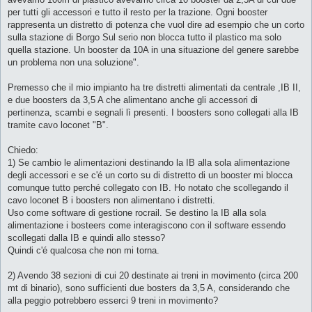
per tutti gli accessori e tutto il resto per la trazione. Ogni booster
rappresenta un distretto di potenza che vuol dire ad esempio che un corto
sulla stazione di Borgo Sul serio non blocca tutto il plastico ma solo
quella stazione. Un booster da 10A in una situazione del genere sarebbe
un problema non una soluzione".
Premesso che il mio impianto ha tre distretti alimentati da centrale ,IB II,
e due boosters da 3,5 A che alimentano anche gli accessori di
pertinenza, scambi e segnali lì presenti. I boosters sono collegati alla IB
tramite cavo loconet "B".
Chiedo:
1) Se cambio le alimentazioni destinando la IB alla sola alimentazione
degli accessori e se c'é un corto su di distretto di un booster mi blocca
comunque tutto perché collegato con IB. Ho notato che scollegando il
cavo loconet B i boosters non alimentano i distretti.
Uso come software di gestione rocrail. Se destino la IB alla sola
alimentazione i bosteers come interagiscono con il software essendo
scollegati dalla IB e quindi allo stesso?
Quindi c'é qualcosa che non mi torna.
2) Avendo 38 sezioni di cui 20 destinate ai treni in movimento (circa 200
mt di binario), sono sufficienti due bosters da 3,5 A, considerando che
alla peggio potrebbero esserci 9 treni in movimento?