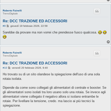
Roberto Fainelli
TrenoDigitale
Re: DCC TRAZIONE ED ACCESSORI
M
#9
giovedì 19 febbraio 2026, 22:58
e
s
Sarebbe da provare ma non vorrei che prendesse fuoco qualcosa.
s
a
g
g
i
o
Roberto Fainelli
TrenoDigitale
Re: DCC TRAZIONE ED ACCESSORI
M
#10
venerdì 20 febbraio 2026, 9:40
e
s
Ho trovato su di un sito olandese la spiegazione dell'uso di una sola
s
rotaia isolata.
a
g
g
Dipende da come sono collegati gli alimentatori di centrale e booster. Se
i
o
gli alimentatori sono isolati tra loro usano solo una rotaia. Se invece agli
alimentatori viene collegato il negativo allora si isolano entrambe le
rotaie. Per livellare la tensione, credo. ma lascio ai più tecnici la
spiegazione.