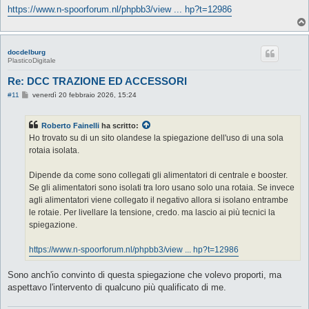
https://www.n-spoorforum.nl/phpbb3/view ... hp?t=12986
docdelburg
PlasticoDigitale
Re: DCC TRAZIONE ED ACCESSORI
M
#11
venerdì 20 febbraio 2026, 15:24
e
s
s
Roberto Fainelli
ha scritto:
a
g
Ho trovato su di un sito olandese la spiegazione dell'uso di una sola
g
rotaia isolata.
i
o
Dipende da come sono collegati gli alimentatori di centrale e booster.
Se gli alimentatori sono isolati tra loro usano solo una rotaia. Se invece
agli alimentatori viene collegato il negativo allora si isolano entrambe
le rotaie. Per livellare la tensione, credo. ma lascio ai più tecnici la
spiegazione.
https://www.n-spoorforum.nl/phpbb3/view ... hp?t=12986
Sono anch'io convinto di questa spiegazione che volevo proporti, ma
aspettavo l'intervento di qualcuno più qualificato di me.