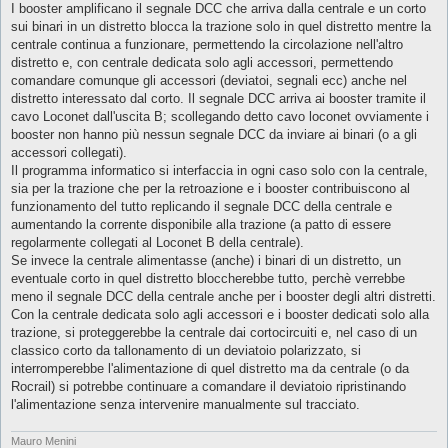
I booster amplificano il segnale DCC che arriva dalla centrale e un corto
sui binari in un distretto blocca la trazione solo in quel distretto mentre la
centrale continua a funzionare, permettendo la circolazione nell'altro
distretto e, con centrale dedicata solo agli accessori, permettendo
comandare comunque gli accessori (deviatoi, segnali ecc) anche nel
distretto interessato dal corto. Il segnale DCC arriva ai booster tramite il
cavo Loconet dall'uscita B; scollegando detto cavo loconet ovviamente i
booster non hanno più nessun segnale DCC da inviare ai binari (o a gli
accessori collegati).
Il programma informatico si interfaccia in ogni caso solo con la centrale,
sia per la trazione che per la retroazione e i booster contribuiscono al
funzionamento del tutto replicando il segnale DCC della centrale e
aumentando la corrente disponibile alla trazione (a patto di essere
regolarmente collegati al Loconet B della centrale).
Se invece la centrale alimentasse (anche) i binari di un distretto, un
eventuale corto in quel distretto bloccherebbe tutto, perchè verrebbe
meno il segnale DCC della centrale anche per i booster degli altri distretti.
Con la centrale dedicata solo agli accessori e i booster dedicati solo alla
trazione, si proteggerebbe la centrale dai cortocircuiti e, nel caso di un
classico corto da tallonamento di un deviatoio polarizzato, si
interromperebbe l'alimentazione di quel distretto ma da centrale (o da
Rocrail) si potrebbe continuare a comandare il deviatoio ripristinando
l'alimentazione senza intervenire manualmente sul tracciato.
Mauro Menini