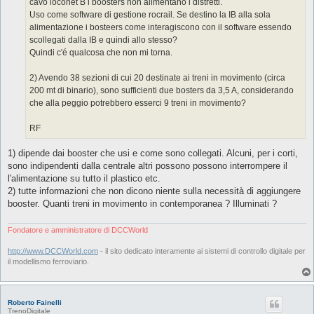
cavo loconet B i boosters non alimentano i distretti.
Uso come software di gestione rocrail. Se destino la IB alla sola
alimentazione i bosteers come interagiscono con il software essendo
scollegati dalla IB e quindi allo stesso?
Quindi c'é qualcosa che non mi torna.
2) Avendo 38 sezioni di cui 20 destinate ai treni in movimento (circa
200 mt di binario), sono sufficienti due bosters da 3,5 A, considerando
che alla peggio potrebbero esserci 9 treni in movimento?
RF
1) dipende dai booster che usi e come sono collegati. Alcuni, per i corti,
sono indipendenti dalla centrale altri possono possono interrompere il
l'alimentazione su tutto il plastico etc.
2) tutte informazioni che non dicono niente sulla necessità di aggiungere
booster. Quanti treni in movimento in contemporanea ? Illuminati ?
Fondatore e amministratore di DCCWorld
http://www.DCCWorld.com
- il sito dedicato interamente ai sistemi di controllo digitale per
il modellismo ferroviario.
Roberto Fainelli
TrenoDigitale