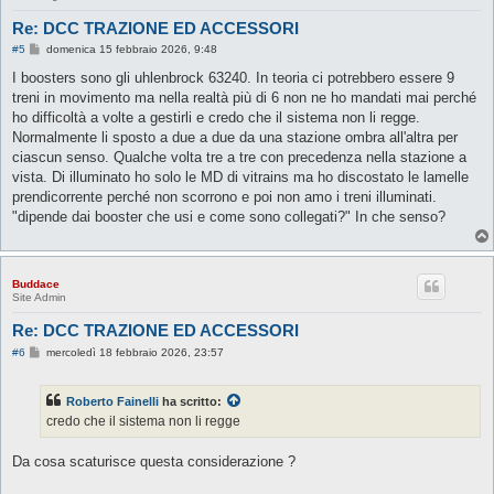
Re: DCC TRAZIONE ED ACCESSORI
M
#5
domenica 15 febbraio 2026, 9:48
e
s
I boosters sono gli uhlenbrock 63240. In teoria ci potrebbero essere 9
s
treni in movimento ma nella realtà più di 6 non ne ho mandati mai perché
a
g
ho difficoltà a volte a gestirli e credo che il sistema non li regge.
g
Normalmente li sposto a due a due da una stazione ombra all'altra per
i
o
ciascun senso. Qualche volta tre a tre con precedenza nella stazione a
vista. Di illuminato ho solo le MD di vitrains ma ho discostato le lamelle
prendicorrente perché non scorrono e poi non amo i treni illuminati.
"dipende dai booster che usi e come sono collegati?" In che senso?
Buddace
Site Admin
Re: DCC TRAZIONE ED ACCESSORI
M
#6
mercoledì 18 febbraio 2026, 23:57
e
s
s
Roberto Fainelli
ha scritto:
a
g
credo che il sistema non li regge
g
i
o
Da cosa scaturisce questa considerazione ?