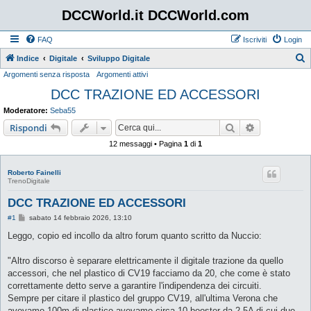
DCCWorld.it DCCWorld.com
FAQ
Iscriviti
Login
Indice
Digitale
Sviluppo Digitale
Argomenti senza risposta
Argomenti attivi
e
DCC TRAZIONE ED ACCESSORI
r
c
Moderatore:
Seba55
a
Cerca
Ricerca avan
Rispondi
12 messaggi • Pagina
1
di
1
Roberto Fainelli
TrenoDigitale
DCC TRAZIONE ED ACCESSORI
M
#1
sabato 14 febbraio 2026, 13:10
e
s
Leggo, copio ed incollo da altro forum quanto scritto da Nuccio:
s
a
g
"Altro discorso è separare elettricamente il digitale trazione da quello
g
accessori, che nel plastico di CV19 facciamo da 20, che come è stato
i
o
correttamente detto serve a garantire l'indipendenza dei circuiti.
Sempre per citare il plastico del gruppo CV19, all'ultima Verona che
avevamo 100m di plastico avevamo circa 10 booster da 2,5A di cui due