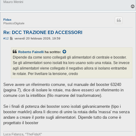
Mauro Menini
Fidax
PlasticoDigitale
Re: DCC TRAZIONE ED ACCESSORI
M
#12
venerdì 20 febbraio 2026, 19:59
e
s
s
Roberto Fainelli
ha scritto:
a
g
Dipende da come sono collegati gli alimentatori di centrale e booster.
g
Se gli alimentatori sono isolati tra loro usano solo una rotaia. Se invece
i
o
agli alimentatori viene collegato il negativo allora si isolano entrambe
le rotaie. Per livellare la tensione, credo
Serve avere un riferimento comune, sul manuale del booster 63240
(pagina 7), dice di isolare le rotaie, ma deve esserci un riferimento in
comune con la intellibox (filo marrone del trasformatore).
Se i finali di potenza dei booster sono isolati galvanicamente (tipo i
booster marklin) allora lì dicono di unire la rotaia della 'massa' ma senza
andare a creare il ponte sugli alimentatori. Dipende tutto da come è
progettato il booster
Luca Fidanza, "TheFidaX"