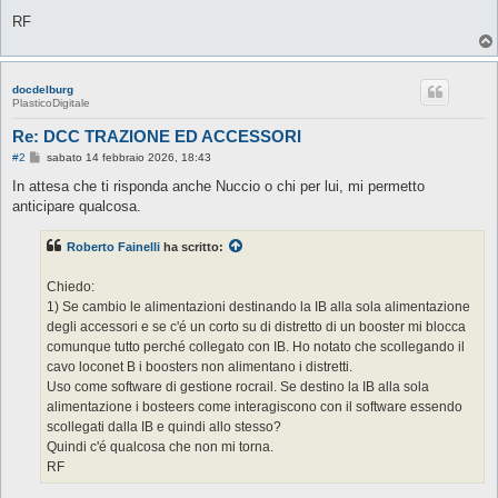
RF
docdelburg
PlasticoDigitale
Re: DCC TRAZIONE ED ACCESSORI
M
#2
sabato 14 febbraio 2026, 18:43
e
s
In attesa che ti risponda anche Nuccio o chi per lui, mi permetto
s
anticipare qualcosa.
a
g
g
Roberto Fainelli
ha scritto:
i
o
Chiedo:
1) Se cambio le alimentazioni destinando la IB alla sola alimentazione
degli accessori e se c'é un corto su di distretto di un booster mi blocca
comunque tutto perché collegato con IB. Ho notato che scollegando il
cavo loconet B i boosters non alimentano i distretti.
Uso come software di gestione rocrail. Se destino la IB alla sola
alimentazione i bosteers come interagiscono con il software essendo
scollegati dalla IB e quindi allo stesso?
Quindi c'é qualcosa che non mi torna.
RF