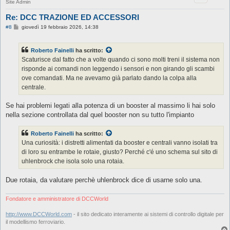
Site Admin
Re: DCC TRAZIONE ED ACCESSORI
M
#8
giovedì 19 febbraio 2026, 14:38
e
s
s
Roberto Fainelli
ha scritto:
a
g
Scaturisce dal fatto che a volte quando ci sono molti treni il sistema non
g
risponde ai comandi non leggendo i sensori e non girando gli scambi
i
o
ove comandati. Ma ne avevamo già parlato dando la colpa alla
centrale.
Se hai problemi legati alla potenza di un booster al massimo li hai solo
nella sezione controllata dal quel booster non su tutto l'impianto
Roberto Fainelli
ha scritto:
Una curiosità: i distretti alimentati da booster e centrali vanno isolati tra
di loro su entrambe le rotaie, giusto? Perché c'é uno schema sul sito di
uhlenbrock che isola solo una rotaia.
Due rotaia, da valutare perchè uhlenbrock dice di usarne solo una.
Fondatore e amministratore di DCCWorld
http://www.DCCWorld.com
- il sito dedicato interamente ai sistemi di controllo digitale per
il modellismo ferroviario.