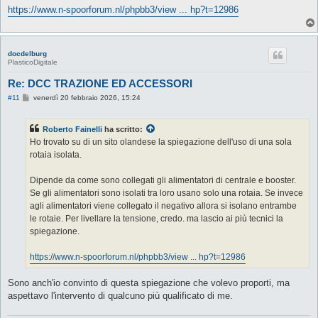
https://www.n-spoorforum.nl/phpbb3/view ... hp?t=12986
docdelburg
PlasticoDigitale
Re: DCC TRAZIONE ED ACCESSORI
M
#11
venerdì 20 febbraio 2026, 15:24
e
s
s
Roberto Fainelli
ha scritto:
a
g
Ho trovato su di un sito olandese la spiegazione dell'uso di una sola
g
rotaia isolata.
i
o
Dipende da come sono collegati gli alimentatori di centrale e booster.
Se gli alimentatori sono isolati tra loro usano solo una rotaia. Se invece
agli alimentatori viene collegato il negativo allora si isolano entrambe
le rotaie. Per livellare la tensione, credo. ma lascio ai più tecnici la
spiegazione.
https://www.n-spoorforum.nl/phpbb3/view ... hp?t=12986
Sono anch'io convinto di questa spiegazione che volevo proporti, ma
aspettavo l'intervento di qualcuno più qualificato di me.