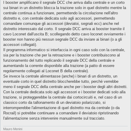
I booster amplificano il segnale DCC che arriva dalla centrale e un corto
sui binari in un distretto blocca la trazione solo in quel distretto mentre la
centrale continua a funzionare, permettendo la circolazione nell'altro
distretto e, con centrale dedicata solo agli accessori, permettendo
comandare comunque gli accessori (deviatoi, segnali ecc) anche nel
distretto interessato dal corto. Il segnale DCC arriva ai booster tramite il
cavo Loconet dall'uscita B; scollegando detto cavo loconet ovviamente i
booster non hanno più nessun segnale DCC da inviare ai binari (o a gli
accessori collegati).
Il programma informatico si interfaccia in ogni caso solo con la centrale,
sia per la trazione che per la retroazione e i booster contribuiscono al
funzionamento del tutto replicando il segnale DCC della centrale e
aumentando la corrente disponibile alla trazione (a patto di essere
regolarmente collegati al Loconet B della centrale).
Se invece la centrale alimentasse (anche) i binari di un distretto, un
eventuale corto in quel distretto bloccherebbe tutto, perchè verrebbe
meno il segnale DCC della centrale anche per i booster degli altri distretti.
Con la centrale dedicata solo agli accessori e i booster dedicati solo alla
trazione, si proteggerebbe la centrale dai cortocircuiti e, nel caso di un
classico corto da tallonamento di un deviatoio polarizzato, si
interromperebbe l'alimentazione di quel distretto ma da centrale (o da
Rocrail) si potrebbe continuare a comandare il deviatoio ripristinando
l'alimentazione senza intervenire manualmente sul tracciato.
Mauro Menini