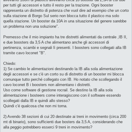
per tutti gli accessori e tutto il resto per la trazione. Ogni booster
rappresenta un distretto di potenza che vuol dire ad esempio che un corto
sulla stazione di Borgo Sul serio non blocca tutto il plastico ma solo
quella stazione. Un booster da 10A in una situazione del genere sarebbe
un problema non una soluzione".
Premesso che il mio impianto ha tre distretti alimentati da centrale ,IB II,
e due boosters da 3,5 A che alimentano anche gli accessori di
pertinenza, scambi e segnali lì presenti. I boosters sono collegati alla IB
tramite cavo loconet "B".
Chiedo:
1) Se cambio le alimentazioni destinando la IB alla sola alimentazione
degli accessori e se c'é un corto su di distretto di un booster mi blocca
comunque tutto perché collegato con IB. Ho notato che scollegando il
cavo loconet B i boosters non alimentano i distretti.
Uso come software di gestione rocrail. Se destino la IB alla sola
alimentazione i bosteers come interagiscono con il software essendo
scollegati dalla IB e quindi allo stesso?
Quindi c'é qualcosa che non mi torna.
2) Avendo 38 sezioni di cui 20 destinate ai treni in movimento (circa 200
mt di binario), sono sufficienti due bosters da 3,5 A, considerando che
alla peggio potrebbero esserci 9 treni in movimento?