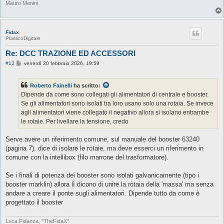
Mauro Menini
Fidax
PlasticoDigitale
Re: DCC TRAZIONE ED ACCESSORI
M
#12
venerdì 20 febbraio 2026, 19:59
e
s
s
Roberto Fainelli
ha scritto:
a
g
Dipende da come sono collegati gli alimentatori di centrale e booster.
g
Se gli alimentatori sono isolati tra loro usano solo una rotaia. Se invece
i
o
agli alimentatori viene collegato il negativo allora si isolano entrambe
le rotaie. Per livellare la tensione, credo
Serve avere un riferimento comune, sul manuale del booster 63240
(pagina 7), dice di isolare le rotaie, ma deve esserci un riferimento in
comune con la intellibox (filo marrone del trasformatore).
Se i finali di potenza dei booster sono isolati galvanicamente (tipo i
booster marklin) allora lì dicono di unire la rotaia della 'massa' ma senza
andare a creare il ponte sugli alimentatori. Dipende tutto da come è
progettato il booster
Luca Fidanza, "TheFidaX"