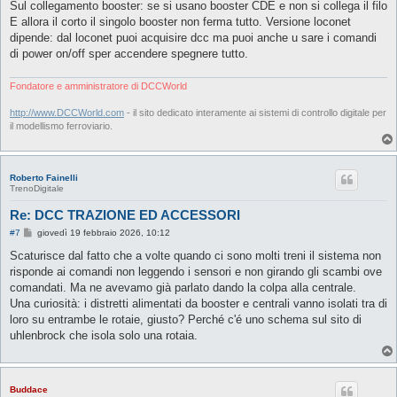
Sul collegamento booster: se si usano booster CDE e non si collega il filo
E allora il corto il singolo booster non ferma tutto. Versione loconet
dipende: dal loconet puoi acquisire dcc ma puoi anche u sare i comandi
di power on/off sper accendere spegnere tutto.
Fondatore e amministratore di DCCWorld
http://www.DCCWorld.com
- il sito dedicato interamente ai sistemi di controllo digitale per
il modellismo ferroviario.
Roberto Fainelli
TrenoDigitale
Re: DCC TRAZIONE ED ACCESSORI
M
#7
giovedì 19 febbraio 2026, 10:12
e
s
Scaturisce dal fatto che a volte quando ci sono molti treni il sistema non
s
risponde ai comandi non leggendo i sensori e non girando gli scambi ove
a
g
comandati. Ma ne avevamo già parlato dando la colpa alla centrale.
g
Una curiosità: i distretti alimentati da booster e centrali vanno isolati tra di
i
o
loro su entrambe le rotaie, giusto? Perché c'é uno schema sul sito di
uhlenbrock che isola solo una rotaia.
Buddace