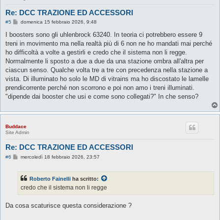
Re: DCC TRAZIONE ED ACCESSORI
M
#5
domenica 15 febbraio 2026, 9:48
e
s
I boosters sono gli uhlenbrock 63240. In teoria ci potrebbero essere 9
s
treni in movimento ma nella realtà più di 6 non ne ho mandati mai perché
a
g
ho difficoltà a volte a gestirli e credo che il sistema non li regge.
g
Normalmente li sposto a due a due da una stazione ombra all'altra per
i
o
ciascun senso. Qualche volta tre a tre con precedenza nella stazione a
vista. Di illuminato ho solo le MD di vitrains ma ho discostato le lamelle
prendicorrente perché non scorrono e poi non amo i treni illuminati.
"dipende dai booster che usi e come sono collegati?" In che senso?
Buddace
Site Admin
Re: DCC TRAZIONE ED ACCESSORI
M
#6
mercoledì 18 febbraio 2026, 23:57
e
s
s
Roberto Fainelli
ha scritto:
a
g
credo che il sistema non li regge
g
i
o
Da cosa scaturisce questa considerazione ?