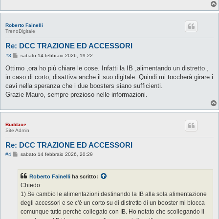
Roberto Fainelli
TrenoDigitale
Re: DCC TRAZIONE ED ACCESSORI
M
#3
sabato 14 febbraio 2026, 19:22
e
s
Ottimo ,ora ho più chiare le cose. Infatti la IB ,alimentando un distretto ,
s
in caso di corto, disattiva anche il suo digitale. Quindi mi toccherà girare i
a
g
cavi nella speranza che i due boosters siano sufficienti.
g
Grazie Mauro, sempre prezioso nelle informazioni.
i
o
Buddace
Site Admin
Re: DCC TRAZIONE ED ACCESSORI
M
#4
sabato 14 febbraio 2026, 20:29
e
s
s
Roberto Fainelli
ha scritto:
a
g
Chiedo:
g
1) Se cambio le alimentazioni destinando la IB alla sola alimentazione
i
o
degli accessori e se c'é un corto su di distretto di un booster mi blocca
comunque tutto perché collegato con IB. Ho notato che scollegando il