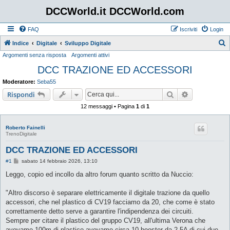
DCCWorld.it DCCWorld.com
FAQ
Iscriviti
Login
Indice
Digitale
Sviluppo Digitale
Argomenti senza risposta
Argomenti attivi
e
DCC TRAZIONE ED ACCESSORI
r
c
Moderatore:
Seba55
a
Cerca
Ricerca avan
Rispondi
12 messaggi • Pagina
1
di
1
Roberto Fainelli
TrenoDigitale
DCC TRAZIONE ED ACCESSORI
M
#1
sabato 14 febbraio 2026, 13:10
e
s
Leggo, copio ed incollo da altro forum quanto scritto da Nuccio:
s
a
g
"Altro discorso è separare elettricamente il digitale trazione da quello
g
accessori, che nel plastico di CV19 facciamo da 20, che come è stato
i
o
correttamente detto serve a garantire l'indipendenza dei circuiti.
Sempre per citare il plastico del gruppo CV19, all'ultima Verona che
avevamo 100m di plastico avevamo circa 10 booster da 2,5A di cui due