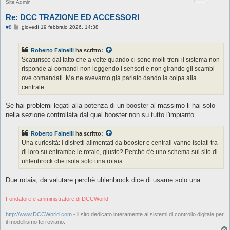
Site Admin
Re: DCC TRAZIONE ED ACCESSORI
M
#8
giovedì 19 febbraio 2026, 14:38
e
s
s
Roberto Fainelli
ha scritto:
a
g
Scaturisce dal fatto che a volte quando ci sono molti treni il sistema non
g
risponde ai comandi non leggendo i sensori e non girando gli scambi
i
o
ove comandati. Ma ne avevamo già parlato dando la colpa alla
centrale.
Se hai problemi legati alla potenza di un booster al massimo li hai solo
nella sezione controllata dal quel booster non su tutto l'impianto
Roberto Fainelli
ha scritto:
Una curiosità: i distretti alimentati da booster e centrali vanno isolati tra
di loro su entrambe le rotaie, giusto? Perché c'é uno schema sul sito di
uhlenbrock che isola solo una rotaia.
Due rotaia, da valutare perchè uhlenbrock dice di usarne solo una.
Fondatore e amministratore di DCCWorld
http://www.DCCWorld.com
- il sito dedicato interamente ai sistemi di controllo digitale per
il modellismo ferroviario.