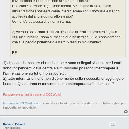
cavo loconet B i boosters non alimentano i distretti.
Uso come software di gestione rocrail. Se destino la IB alla sola
alimentazione i bosteers come interagiscono con il software essendo
scollegati dalla IB e quindi allo stesso?
Quindi c'é qualcosa che non mi torna.
2) Avendo 38 sezioni di cui 20 destinate ai treni in movimento (circa
200 mt di binario), sono sufficienti due bosters da 3,5 A, considerando
che alla peggio potrebbero esserci 9 treni in movimento?
RF
1) dipende dai booster che usi e come sono collegati. Alcuni, per i corti,
sono indipendenti dalla centrale altri possono possono interrompere il
l'alimentazione su tutto il plastico etc.
2) tutte informazioni che non dicono niente sulla necessità di aggiungere
booster. Quanti treni in movimento in contemporanea ? Illuminati ?
Fondatore e amministratore di DCCWorld
http://www.DCCWorld.com
- il sito dedicato interamente ai sistemi di controllo digitale per
il modellismo ferroviario.
Roberto Fainelli
TrenoDigitale