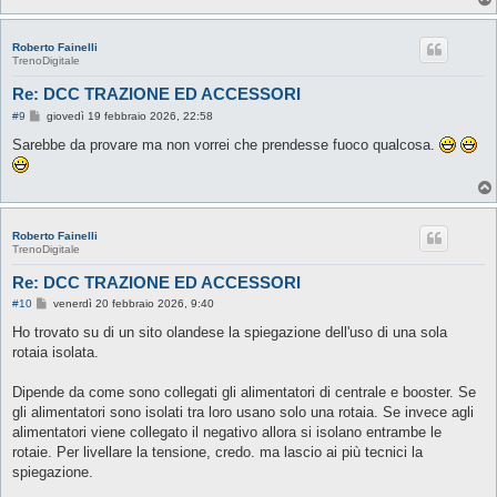
Roberto Fainelli
TrenoDigitale
Re: DCC TRAZIONE ED ACCESSORI
M
#9
giovedì 19 febbraio 2026, 22:58
e
s
Sarebbe da provare ma non vorrei che prendesse fuoco qualcosa.
s
a
g
g
i
o
Roberto Fainelli
TrenoDigitale
Re: DCC TRAZIONE ED ACCESSORI
M
#10
venerdì 20 febbraio 2026, 9:40
e
s
Ho trovato su di un sito olandese la spiegazione dell'uso di una sola
s
rotaia isolata.
a
g
g
Dipende da come sono collegati gli alimentatori di centrale e booster. Se
i
o
gli alimentatori sono isolati tra loro usano solo una rotaia. Se invece agli
alimentatori viene collegato il negativo allora si isolano entrambe le
rotaie. Per livellare la tensione, credo. ma lascio ai più tecnici la
spiegazione.