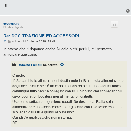
RF
docdelburg
PlasticoDigitale
Re: DCC TRAZIONE ED ACCESSORI
M
#2
sabato 14 febbraio 2026, 18:43
e
s
In attesa che ti risponda anche Nuccio o chi per lui, mi permetto
s
anticipare qualcosa.
a
g
g
Roberto Fainelli
ha scritto:
i
o
Chiedo:
1) Se cambio le alimentazioni destinando la IB alla sola alimentazione
degli accessori e se c'é un corto su di distretto di un booster mi blocca
comunque tutto perché collegato con IB. Ho notato che scollegando il
cavo loconet B i boosters non alimentano i distretti.
Uso come software di gestione rocrail. Se destino la IB alla sola
alimentazione i bosteers come interagiscono con il software essendo
scollegati dalla IB e quindi allo stesso?
Quindi c'é qualcosa che non mi torna.
RF