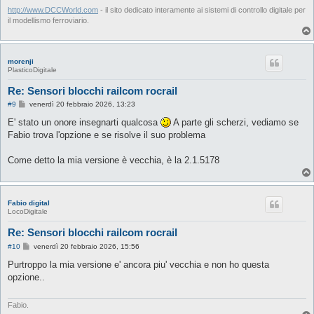
http://www.DCCWorld.com
- il sito dedicato interamente ai sistemi di controllo digitale per
il modellismo ferroviario.
morenji
PlasticoDigitale
Re: Sensori blocchi railcom rocrail
M
#9
venerdì 20 febbraio 2026, 13:23
e
s
E' stato un onore insegnarti qualcosa
A parte gli scherzi, vediamo se
s
Fabio trova l'opzione e se risolve il suo problema
a
g
g
Come detto la mia versione è vecchia, è la 2.1.5178
i
o
Fabio digital
LocoDigitale
Re: Sensori blocchi railcom rocrail
M
#10
venerdì 20 febbraio 2026, 15:56
e
s
Purtroppo la mia versione e' ancora piu' vecchia e non ho questa
s
opzione..
a
g
g
i
Fabio.
o