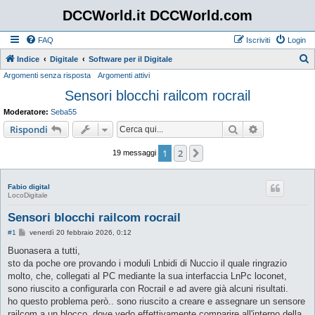
DCCWorld.it DCCWorld.com
FAQ
Iscriviti
Login
Indice
Digitale
Software per il Digitale
Argomenti senza risposta
Argomenti attivi
e
Sensori blocchi railcom rocrail
r
c
Moderatore:
Seba55
a
Cerca
Ricerca avan
Rispondi
1
2
Prossimo
19 messaggi
Fabio digital
LocoDigitale
Sensori blocchi railcom rocrail
M
#1
venerdì 20 febbraio 2026, 0:12
e
s
Buonasera a tutti,
s
sto da poche ore provando i moduli Lnbidi di Nuccio il quale ringrazio
a
g
molto, che, collegati al PC mediante la sua interfaccia LnPc loconet,
g
sono riuscito a configurarla con Rocrail e ad avere già alcuni risultati.
i
o
ho questo problema però.. sono riuscito a creare e assegnare un sensore
railcom a un blocco, dove vedo effettivamente comparire all'interno della