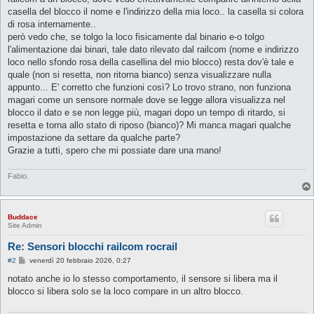
casella del blocco il nome e l'indirizzo della mia loco.. la casella si colora
di rosa internamente..
però vedo che, se tolgo la loco fisicamente dal binario e-o tolgo
l'alimentazione dai binari, tale dato rilevato dal railcom (nome e indirizzo
loco nello sfondo rosa della casellina del mio blocco) resta dov'è tale e
quale (non si resetta, non ritorna bianco) senza visualizzare nulla
appunto... E' corretto che funzioni così? Lo trovo strano, non funziona
magari come un sensore normale dove se legge allora visualizza nel
blocco il dato e se non legge più, magari dopo un tempo di ritardo, si
resetta e torna allo stato di riposo (bianco)? Mi manca magari qualche
impostazione da settare da qualche parte?
Grazie a tutti, spero che mi possiate dare una mano!
Fabio.
Buddace
Site Admin
Re: Sensori blocchi railcom rocrail
M
#2
venerdì 20 febbraio 2026, 0:27
e
s
notato anche io lo stesso comportamento, il sensore si libera ma il
s
blocco si libera solo se la loco compare in un altro blocco.
a
g
g