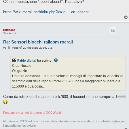
s
C'è un impostazione "report absent", l'hai attiva?
s
a
g
https://wiki.rocrail.net/doku.php?id=lo ... ort_absent
g
i
o
Buddace
Site Admin
Re: Sensori blocchi railcom rocrail
M
#5
venerdì 20 febbraio 2026, 9:27
e
s
s
Fabio digital
ha scritto:
a
g
Ciao Nuccio,
g
Ok grazie.
i
o
Un altra domanda... a quale velocita' consigli di impostare la velocita' di
scambio dati della lnpc su rorail? 56700 bps o maggiore? Mi pare dia
115000 e qualcosa...
Come da istruzioni il massimo è 57600, il loconet rimane sempre a 16666
Fondatore e amministratore di DCCWorld
http://www.DCCWorld.com
- il sito dedicato interamente ai sistemi di controllo digitale per
il modellismo ferroviario.