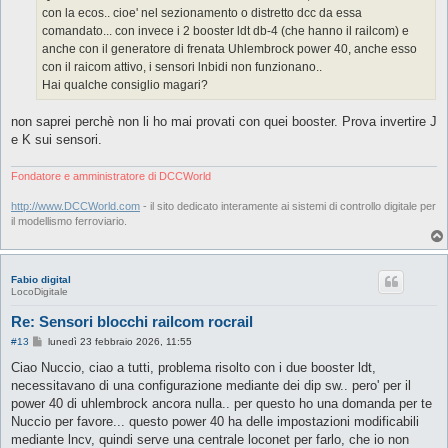
g
con la ecos.. cioe' nel sezionamento o distretto dcc da essa
i
o
comandato... con invece i 2 booster ldt db-4 (che hanno il railcom) e
anche con il generatore di frenata Uhlembrock power 40, anche esso
con il raicom attivo, i sensori lnbidi non funzionano..
Hai qualche consiglio magari?
non saprei perchè non li ho mai provati con quei booster. Prova invertire J
e K sui sensori.
Fondatore e amministratore di DCCWorld
http://www.DCCWorld.com
- il sito dedicato interamente ai sistemi di controllo digitale per
il modellismo ferroviario.
Fabio digital
LocoDigitale
Re: Sensori blocchi railcom rocrail
M
#13
lunedì 23 febbraio 2026, 11:55
e
s
Ciao Nuccio, ciao a tutti, problema risolto con i due booster ldt,
s
necessitavano di una configurazione mediante dei dip sw.. pero' per il
a
g
power 40 di uhlembrock ancora nulla.. per questo ho una domanda per te
g
Nuccio per favore... questo power 40 ha delle impostazioni modificabili
i
o
mediante lncv, quindi serve una centrale loconet per farlo, che io non