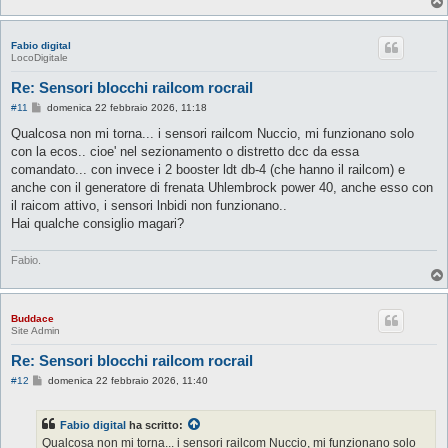
Fabio digital
LocoDigitale
Re: Sensori blocchi railcom rocrail
M
#11
domenica 22 febbraio 2026, 11:18
e
s
Qualcosa non mi torna... i sensori railcom Nuccio, mi funzionano solo
s
con la ecos.. cioe' nel sezionamento o distretto dcc da essa
a
g
comandato... con invece i 2 booster ldt db-4 (che hanno il railcom) e
g
anche con il generatore di frenata Uhlembrock power 40, anche esso con
i
o
il raicom attivo, i sensori lnbidi non funzionano..
Hai qualche consiglio magari?
Fabio.
Buddace
Site Admin
Re: Sensori blocchi railcom rocrail
M
#12
domenica 22 febbraio 2026, 11:40
e
s
s
Fabio digital
ha scritto:
a
g
Qualcosa non mi torna... i sensori railcom Nuccio, mi funzionano solo