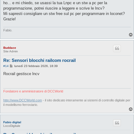
ho... e mi chiedo, se usassi la tua Lnpc e un stw a pc per la
programmazione, potrei riuscire a leggere e scrive le lncv?
Mi sapresti consigliare un stw free sul pc per programmare in loconet?
Grazie!
Fabio.
Buddace
Site Admin
Re: Sensori blocchi railcom rocrail
M
#14
lunedì 23 febbraio 2026, 18:39
e
s
Rocrail gestisce lncv
s
a
g
g
i
Fondatore e amministratore di DCCWorld
o
http://www.DCCWorld.com
- il sito dedicato interamente ai sistemi di controllo digitale per
il modellismo ferroviario.
Fabio digital
LocoDigitale