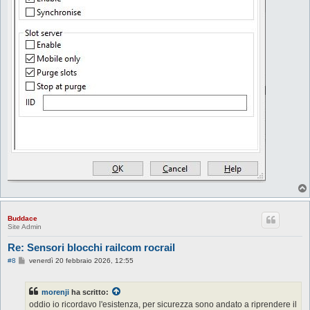
Buddace
Site Admin
Re: Sensori blocchi railcom rocrail
M
#8
venerdì 20 febbraio 2026, 12:55
e
s
s
morenji
ha scritto:
a
g
oddio io ricordavo l'esistenza, per sicurezza sono andato a riprendere il
g