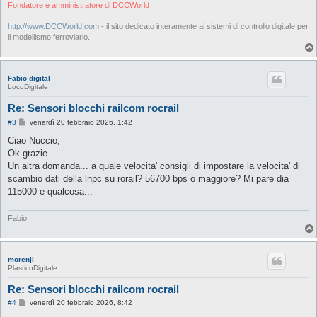
i
Fondatore e amministratore di DCCWorld
o
http://www.DCCWorld.com
- il sito dedicato interamente ai sistemi di controllo digitale per
il modellismo ferroviario.
Fabio digital
LocoDigitale
Re: Sensori blocchi railcom rocrail
M
#3
venerdì 20 febbraio 2026, 1:42
e
s
Ciao Nuccio,
s
Ok grazie.
a
g
Un altra domanda... a quale velocita' consigli di impostare la velocita' di
g
scambio dati della lnpc su rorail? 56700 bps o maggiore? Mi pare dia
i
o
115000 e qualcosa...
Fabio.
morenji
PlasticoDigitale
Re: Sensori blocchi railcom rocrail
M
#4
venerdì 20 febbraio 2026, 8:42
e