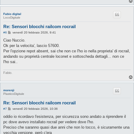
Fabio digital
LocoDigitale
Re: Sensori blocchi railcom rocrail
M
#6
venerdì 20 febbraio 2026, 9:41
e
s
Ciao Nuccio.
s
Ok per la velocita', lascio 57600.
a
g
Per l'opzione repot absent, sai che non ce l'ho io nella proprieta' di rocrail,
g
andando su proprietà centrale loconet e sottoscheda dettagli... non ce
i
o
l'ho sai..
Fabio.
morenji
PlasticoDigitale
Re: Sensori blocchi railcom rocrail
M
#7
venerdì 20 febbraio 2026, 10:36
e
s
oddio io ricordavo l'esistenza, per sicurezza sono andato a riprendere il
s
pc dove avevo installato rocrail per vedere dove l'ho.
a
g
Preciso che saranno quasi due anni che non lo tocco, è sicuramente una
g
vecchia versione, però c'era
i