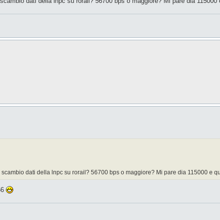
di scambio dati della lnpc su rorail? 56700 bps o maggiore? Mi pare dia 115000 
 di scambio dati della lnpc su rorail? 56700 bps o maggiore? Mi pare dia 115000 e qu
66