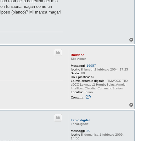
fondo rosa della casellina del mio
, non funziona magari come un
i riposo (bianco)? Mi manca magari
T
o
p
Buddace
Site Admin
Messaggi:
16957
Iscritto il:
lunedì 2 febbraio 2004, 17:25
Scala:
H0
Ho il plastico:
Si
La mia centrale digitale.:
TMWDCC TBX
zDCC Lokmaus2 HornbySelect Arnold
Intellibox Claudia_CommandStation
Località:
Torino
C
Contatta:
o
n
T
t
o
a
p
t
t
Fabio digital
a
LocoDigitale
B
u
Messaggi:
39
d
Iscritto il:
domenica 1 febbraio 2009,
d
14:56
a