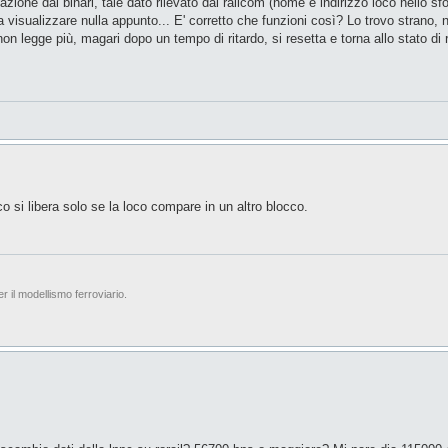
azione dai binari, tale dato rilevato dal railcom (nome e indirizzo loco nello s
za visualizzare nulla appunto... E' corretto che funzioni così? Lo trovo strano
non legge più, magari dopo un tempo di ritardo, si resetta e torna allo stato d
o si libera solo se la loco compare in un altro blocco.
er il modellismo ferroviario.