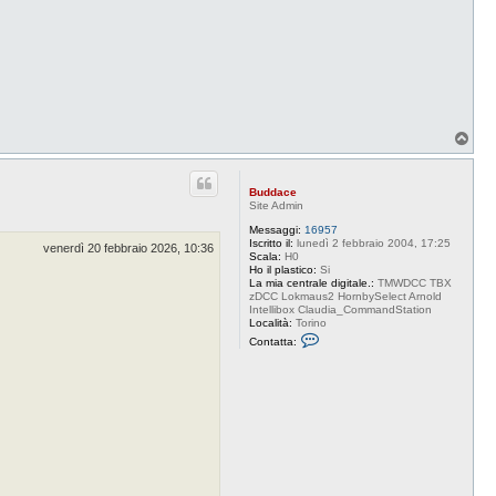
T
o
p
Buddace
Site Admin
Messaggi:
16957
Iscritto il:
lunedì 2 febbraio 2004, 17:25
venerdì 20 febbraio 2026, 10:36
Scala:
H0
Ho il plastico:
Si
La mia centrale digitale.:
TMWDCC TBX
zDCC Lokmaus2 HornbySelect Arnold
Intellibox Claudia_CommandStation
Località:
Torino
C
Contatta:
o
n
t
a
t
t
a
B
u
d
d
a