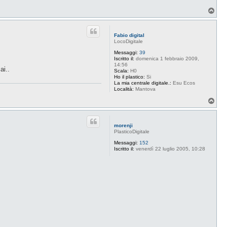
a
T
B
o
u
p
d
d
Fabio digital
a
LocoDigitale
c
e
Messaggi:
39
Iscritto il:
domenica 1 febbraio 2009,
14:56
ai..
Scala:
H0
Ho il plastico:
Si
La mia centrale digitale.:
Esu Ecos
Località:
Mantova
T
o
p
morenji
PlasticoDigitale
Messaggi:
152
Iscritto il:
venerdì 22 luglio 2005, 10:28