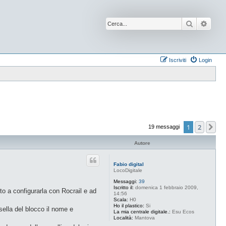
Cerca
Ricer
Iscriviti
Login
1
2
Pr
19 messaggi
Autore
Fabio digital
LocoDigitale
Messaggi:
39
Iscritto il:
domenica 1 febbraio 2009,
to a configurarla con Rocrail e ad
14:56
Scala:
H0
Ho il plastico:
Si
ella del blocco il nome e
La mia centrale digitale.:
Esu Ecos
Località:
Mantova