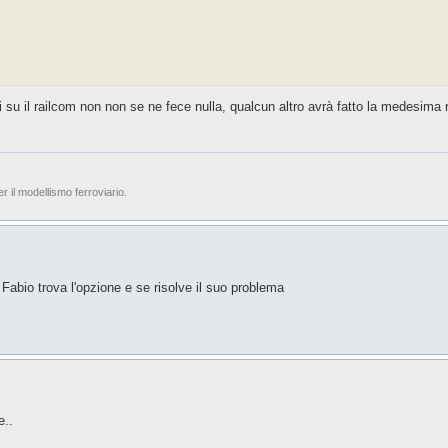
 su il railcom non non se ne fece nulla, qualcun altro avrà fatto la medesima r
er il modellismo ferroviario.
Fabio trova l'opzione e se risolve il suo problema
e..