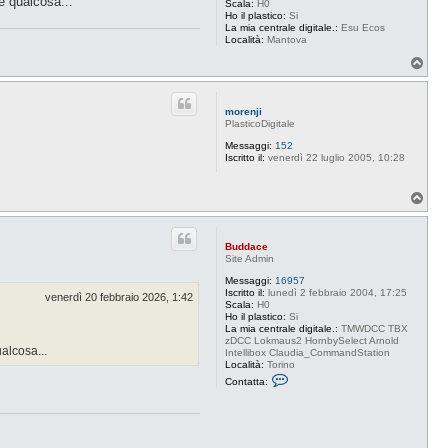
e qualcosa...
Scala:
H0
c
Ho il plastico:
Si
e
La mia centrale digitale.:
Esu Ecos
Località:
Mantova
T
o
p
morenji
PlasticoDigitale
Messaggi:
152
Iscritto il:
venerdì 22 luglio 2005, 10:28
T
o
p
Buddace
Site Admin
Messaggi:
16957
Iscritto il:
lunedì 2 febbraio 2004, 17:25
venerdì 20 febbraio 2026, 1:42
Scala:
H0
Ho il plastico:
Si
La mia centrale digitale.:
TMWDCC TBX
zDCC Lokmaus2 HornbySelect Arnold
alcosa...
Intellibox Claudia_CommandStation
Località:
Torino
C
Contatta:
o
n
t
a
t
t