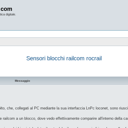
.com
ica digitale.
Sensori blocchi railcom rocrail
vanzata
Messaggio
lto, che, collegati al PC mediante la sua interfaccia LnPc loconet, sono riusci
 railcom a un blocco, dove vedo effettivamente comparire all'interno della cas