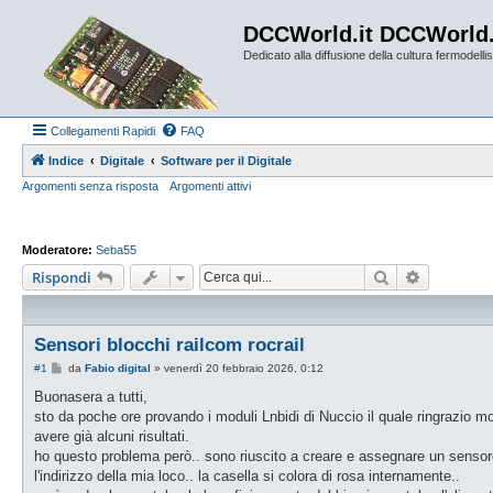
DCCWorld.it DCCWorld
Dedicato alla diffusione della cultura fermodellist
Collegamenti Rapidi
FAQ
Indice
Digitale
Software per il Digitale
Argomenti senza risposta
Argomenti attivi
Moderatore:
Seba55
Cerca
Ricerca a
Rispondi
Sensori blocchi railcom rocrail
M
#1
da
Fabio digital
»
venerdì 20 febbraio 2026, 0:12
e
s
Buonasera a tutti,
s
sto da poche ore provando i moduli Lnbidi di Nuccio il quale ringrazio mo
a
g
avere già alcuni risultati.
g
ho questo problema però.. sono riuscito a creare e assegnare un sensore
i
o
l'indirizzo della mia loco.. la casella si colora di rosa internamente..