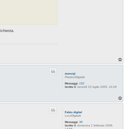
ichiesta.
T
o
p
morenji
PlasticoDigitale
Messaggi:
152
Iscritto il:
venerdì 22 luglio 2005, 10:28
T
o
p
Fabio digital
LocoDigitale
Messaggi:
39
Iscritto il:
domenica 1 febbraio 2009,
14:56