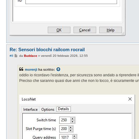
Re: Sensori blocchi railcom rocrail
M
#8
da
Buddace
»
venerdì 20 febbraio 2026, 12:55
e
s
s
morenji
ha scritto:
a
g
oddio io ricordavo l'esistenza, per sicurezza sono andato a riprendere il
g
Preciso che saranno quasi due anni che non lo tocco, è sicuramente un
i
o