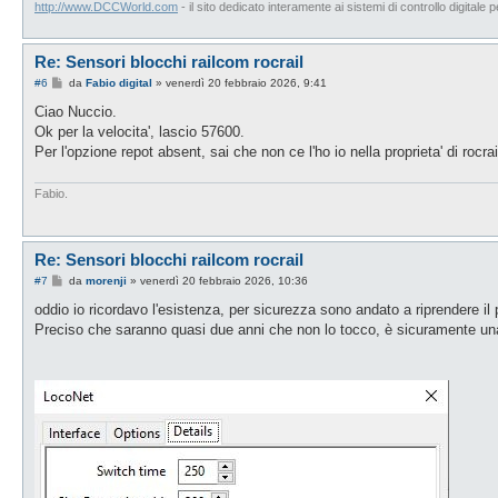
http://www.DCCWorld.com
- il sito dedicato interamente ai sistemi di controllo digitale p
Re: Sensori blocchi railcom rocrail
M
#6
da
Fabio digital
»
venerdì 20 febbraio 2026, 9:41
e
s
Ciao Nuccio.
s
Ok per la velocita', lascio 57600.
a
g
Per l'opzione repot absent, sai che non ce l'ho io nella proprieta' di rocr
g
i
o
Fabio.
Re: Sensori blocchi railcom rocrail
M
#7
da
morenji
»
venerdì 20 febbraio 2026, 10:36
e
s
oddio io ricordavo l'esistenza, per sicurezza sono andato a riprendere il 
s
Preciso che saranno quasi due anni che non lo tocco, è sicuramente una
a
g
g
i
o