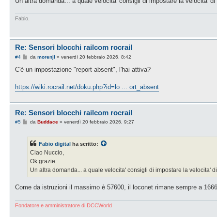
Un altra domanda... a quale velocita' consigli di impostare la velocita' 
g
i
o
Fabio.
Re: Sensori blocchi railcom rocrail
M
#4
da
morenji
»
venerdì 20 febbraio 2026, 8:42
e
s
C'è un impostazione "report absent", l'hai attiva?
s
a
g
https://wiki.rocrail.net/doku.php?id=lo ... ort_absent
g
i
o
Re: Sensori blocchi railcom rocrail
M
#5
da
Buddace
»
venerdì 20 febbraio 2026, 9:27
e
s
s
Fabio digital
ha scritto:
a
g
Ciao Nuccio,
g
Ok grazie.
i
o
Un altra domanda... a quale velocita' consigli di impostare la velocita'
Come da istruzioni il massimo è 57600, il loconet rimane sempre a 166
Fondatore e amministratore di DCCWorld