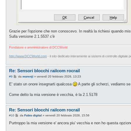
Grazie per l'opzione che non conoscevo. In realtà la richiesi quando misi
Sulla versione 2.1.5537 c'è
Fondatore e amministratore di DCCWorld
http://www.DCCWorld.com
- il sito dedicato interamente ai sistemi di controllo digitale p
Re: Sensori blocchi railcom rocrail
M
#9
da
morenji
»
venerdì 20 febbraio 2026, 13:23
e
s
E' stato un onore insegnarti qualcosa
A parte gli scherzi, vediamo se 
s
a
g
Come detto la mia versione è vecchia, è la 2.1.5178
g
i
o
Re: Sensori blocchi railcom rocrail
M
#10
da
Fabio digital
»
venerdì 20 febbraio 2026, 15:56
e
s
Purtroppo la mia versione e' ancora piu' vecchia e non ho questa opzion
s
a