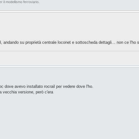
er il modellismo ferroviario.
ail, andando su proprietà centrale loconet e sottoscheda dettagli... non ce l'ho s
pc dove avevo installato rocrail per vedere dove l'ho.
 vecchia versione, però c'era