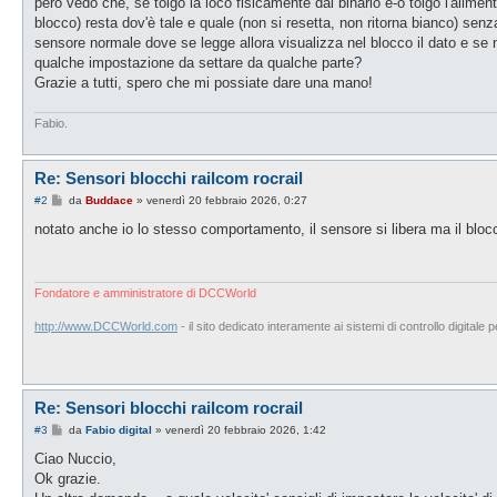
però vedo che, se tolgo la loco fisicamente dal binario e-o tolgo l'aliment
blocco) resta dov'è tale e quale (non si resetta, non ritorna bianco) sen
sensore normale dove se legge allora visualizza nel blocco il dato e se 
qualche impostazione da settare da qualche parte?
Grazie a tutti, spero che mi possiate dare una mano!
Fabio.
Re: Sensori blocchi railcom rocrail
M
#2
da
Buddace
»
venerdì 20 febbraio 2026, 0:27
e
s
notato anche io lo stesso comportamento, il sensore si libera ma il blocc
s
a
g
g
i
Fondatore e amministratore di DCCWorld
o
http://www.DCCWorld.com
- il sito dedicato interamente ai sistemi di controllo digitale p
Re: Sensori blocchi railcom rocrail
M
#3
da
Fabio digital
»
venerdì 20 febbraio 2026, 1:42
e
s
Ciao Nuccio,
s
Ok grazie.
a
g