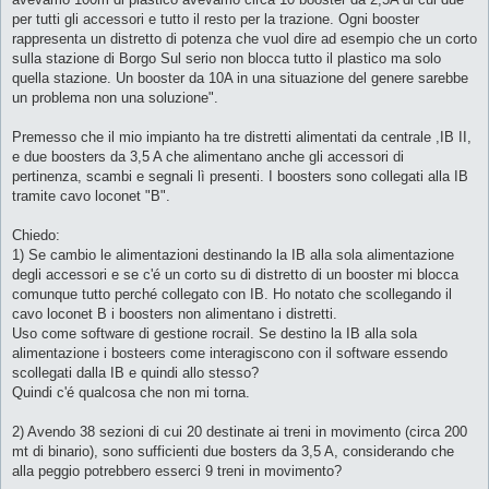
per tutti gli accessori e tutto il resto per la trazione. Ogni booster
rappresenta un distretto di potenza che vuol dire ad esempio che un corto
sulla stazione di Borgo Sul serio non blocca tutto il plastico ma solo
quella stazione. Un booster da 10A in una situazione del genere sarebbe
un problema non una soluzione".
Premesso che il mio impianto ha tre distretti alimentati da centrale ,IB II,
e due boosters da 3,5 A che alimentano anche gli accessori di
pertinenza, scambi e segnali lì presenti. I boosters sono collegati alla IB
tramite cavo loconet "B".
Chiedo:
1) Se cambio le alimentazioni destinando la IB alla sola alimentazione
degli accessori e se c'é un corto su di distretto di un booster mi blocca
comunque tutto perché collegato con IB. Ho notato che scollegando il
cavo loconet B i boosters non alimentano i distretti.
Uso come software di gestione rocrail. Se destino la IB alla sola
alimentazione i bosteers come interagiscono con il software essendo
scollegati dalla IB e quindi allo stesso?
Quindi c'é qualcosa che non mi torna.
2) Avendo 38 sezioni di cui 20 destinate ai treni in movimento (circa 200
mt di binario), sono sufficienti due bosters da 3,5 A, considerando che
alla peggio potrebbero esserci 9 treni in movimento?