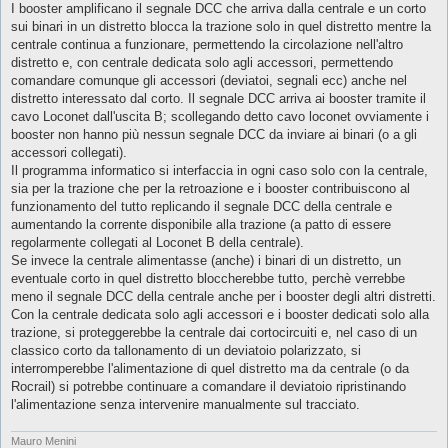
I booster amplificano il segnale DCC che arriva dalla centrale e un corto
sui binari in un distretto blocca la trazione solo in quel distretto mentre la
centrale continua a funzionare, permettendo la circolazione nell'altro
distretto e, con centrale dedicata solo agli accessori, permettendo
comandare comunque gli accessori (deviatoi, segnali ecc) anche nel
distretto interessato dal corto. Il segnale DCC arriva ai booster tramite il
cavo Loconet dall'uscita B; scollegando detto cavo loconet ovviamente i
booster non hanno più nessun segnale DCC da inviare ai binari (o a gli
accessori collegati).
Il programma informatico si interfaccia in ogni caso solo con la centrale,
sia per la trazione che per la retroazione e i booster contribuiscono al
funzionamento del tutto replicando il segnale DCC della centrale e
aumentando la corrente disponibile alla trazione (a patto di essere
regolarmente collegati al Loconet B della centrale).
Se invece la centrale alimentasse (anche) i binari di un distretto, un
eventuale corto in quel distretto bloccherebbe tutto, perchè verrebbe
meno il segnale DCC della centrale anche per i booster degli altri distretti.
Con la centrale dedicata solo agli accessori e i booster dedicati solo alla
trazione, si proteggerebbe la centrale dai cortocircuiti e, nel caso di un
classico corto da tallonamento di un deviatoio polarizzato, si
interromperebbe l'alimentazione di quel distretto ma da centrale (o da
Rocrail) si potrebbe continuare a comandare il deviatoio ripristinando
l'alimentazione senza intervenire manualmente sul tracciato.
Mauro Menini