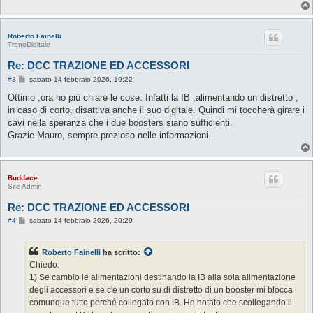
Roberto Fainelli
TrenoDigitale
Re: DCC TRAZIONE ED ACCESSORI
M
#3
sabato 14 febbraio 2026, 19:22
e
s
Ottimo ,ora ho più chiare le cose. Infatti la IB ,alimentando un distretto ,
s
in caso di corto, disattiva anche il suo digitale. Quindi mi toccherà girare i
a
g
cavi nella speranza che i due boosters siano sufficienti.
g
Grazie Mauro, sempre prezioso nelle informazioni.
i
o
Buddace
Site Admin
Re: DCC TRAZIONE ED ACCESSORI
M
#4
sabato 14 febbraio 2026, 20:29
e
s
s
Roberto Fainelli
ha scritto:
a
g
Chiedo:
g
1) Se cambio le alimentazioni destinando la IB alla sola alimentazione
i
o
degli accessori e se c'é un corto su di distretto di un booster mi blocca
comunque tutto perché collegato con IB. Ho notato che scollegando il