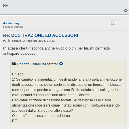
RF
docdelburg
PlasticoDigitale
Re: DCC TRAZIONE ED ACCESSORI
M
#2
sabato 14 febbraio 2026, 18:43
e
s
In attesa che ti risponda anche Nuccio o chi per lui, mi permetto
s
anticipare qualcosa.
a
g
g
Roberto Fainelli
ha scritto:
i
o
Chiedo:
1) Se cambio le alimentazioni destinando la IB alla sola alimentazione
degli accessori e se c'é un corto su di distretto di un booster mi blocca
comunque tutto perché collegato con IB. Ho notato che scollegando il
cavo loconet B i boosters non alimentano i distretti.
Uso come software di gestione rocrail. Se destino la IB alla sola
alimentazione i bosteers come interagiscono con il software essendo
scollegati dalla IB e quindi allo stesso?
Quindi c'é qualcosa che non mi torna.
RF