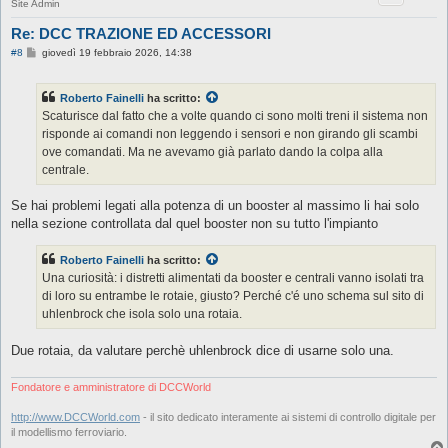
Site Admin
Re: DCC TRAZIONE ED ACCESSORI
M
#8
giovedì 19 febbraio 2026, 14:38
e
s
s
Roberto Fainelli
ha scritto:
a
g
Scaturisce dal fatto che a volte quando ci sono molti treni il sistema non
g
risponde ai comandi non leggendo i sensori e non girando gli scambi
i
o
ove comandati. Ma ne avevamo già parlato dando la colpa alla
centrale.
Se hai problemi legati alla potenza di un booster al massimo li hai solo
nella sezione controllata dal quel booster non su tutto l'impianto
Roberto Fainelli
ha scritto:
Una curiosità: i distretti alimentati da booster e centrali vanno isolati tra
di loro su entrambe le rotaie, giusto? Perché c'é uno schema sul sito di
uhlenbrock che isola solo una rotaia.
Due rotaia, da valutare perchè uhlenbrock dice di usarne solo una.
Fondatore e amministratore di DCCWorld
http://www.DCCWorld.com
- il sito dedicato interamente ai sistemi di controllo digitale per
il modellismo ferroviario.