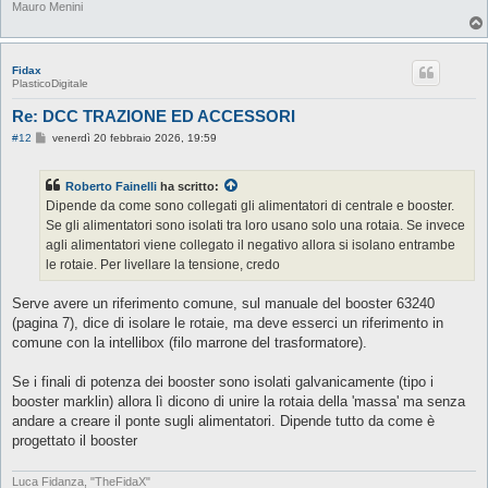
Mauro Menini
Fidax
PlasticoDigitale
Re: DCC TRAZIONE ED ACCESSORI
M
#12
venerdì 20 febbraio 2026, 19:59
e
s
s
Roberto Fainelli
ha scritto:
a
g
Dipende da come sono collegati gli alimentatori di centrale e booster.
g
Se gli alimentatori sono isolati tra loro usano solo una rotaia. Se invece
i
o
agli alimentatori viene collegato il negativo allora si isolano entrambe
le rotaie. Per livellare la tensione, credo
Serve avere un riferimento comune, sul manuale del booster 63240
(pagina 7), dice di isolare le rotaie, ma deve esserci un riferimento in
comune con la intellibox (filo marrone del trasformatore).
Se i finali di potenza dei booster sono isolati galvanicamente (tipo i
booster marklin) allora lì dicono di unire la rotaia della 'massa' ma senza
andare a creare il ponte sugli alimentatori. Dipende tutto da come è
progettato il booster
Luca Fidanza, "TheFidaX"