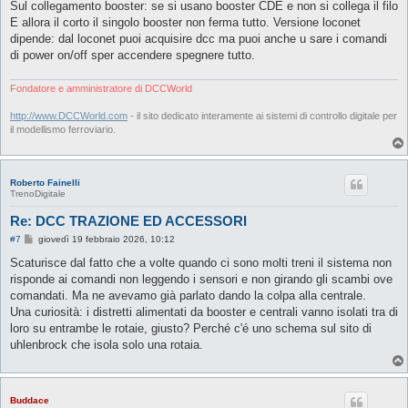
Sul collegamento booster: se si usano booster CDE e non si collega il filo
E allora il corto il singolo booster non ferma tutto. Versione loconet
dipende: dal loconet puoi acquisire dcc ma puoi anche u sare i comandi
di power on/off sper accendere spegnere tutto.
Fondatore e amministratore di DCCWorld
http://www.DCCWorld.com
- il sito dedicato interamente ai sistemi di controllo digitale per
il modellismo ferroviario.
Roberto Fainelli
TrenoDigitale
Re: DCC TRAZIONE ED ACCESSORI
M
#7
giovedì 19 febbraio 2026, 10:12
e
s
Scaturisce dal fatto che a volte quando ci sono molti treni il sistema non
s
risponde ai comandi non leggendo i sensori e non girando gli scambi ove
a
g
comandati. Ma ne avevamo già parlato dando la colpa alla centrale.
g
Una curiosità: i distretti alimentati da booster e centrali vanno isolati tra di
i
o
loro su entrambe le rotaie, giusto? Perché c'é uno schema sul sito di
uhlenbrock che isola solo una rotaia.
Buddace