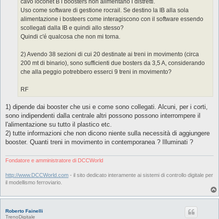
cavo loconet B i boosters non alimentano i distretti.
Uso come software di gestione rocrail. Se destino la IB alla sola
alimentazione i bosteers come interagiscono con il software essendo
scollegati dalla IB e quindi allo stesso?
Quindi c'é qualcosa che non mi torna.
2) Avendo 38 sezioni di cui 20 destinate ai treni in movimento (circa
200 mt di binario), sono sufficienti due bosters da 3,5 A, considerando
che alla peggio potrebbero esserci 9 treni in movimento?
RF
1) dipende dai booster che usi e come sono collegati. Alcuni, per i corti,
sono indipendenti dalla centrale altri possono possono interrompere il
l'alimentazione su tutto il plastico etc.
2) tutte informazioni che non dicono niente sulla necessità di aggiungere
booster. Quanti treni in movimento in contemporanea ? Illuminati ?
Fondatore e amministratore di DCCWorld
http://www.DCCWorld.com
- il sito dedicato interamente ai sistemi di controllo digitale per
il modellismo ferroviario.
Roberto Fainelli
TrenoDigitale