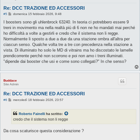
Re: DCC TRAZIONE ED ACCESSORI
M
#5
domenica 15 febbraio 2026, 9:48
e
s
I boosters sono gli uhlenbrock 63240. In teoria ci potrebbero essere 9
s
treni in movimento ma nella realtà più di 6 non ne ho mandati mai perché
a
g
ho difficoltà a volte a gestirli e credo che il sistema non li regge.
g
Normalmente li sposto a due a due da una stazione ombra all'altra per
i
o
ciascun senso. Qualche volta tre a tre con precedenza nella stazione a
vista. Di illuminato ho solo le MD di vitrains ma ho discostato le lamelle
prendicorrente perché non scorrono e poi non amo i treni illuminati.
"dipende dai booster che usi e come sono collegati?" In che senso?
Buddace
Site Admin
Re: DCC TRAZIONE ED ACCESSORI
M
#6
mercoledì 18 febbraio 2026, 23:57
e
s
s
Roberto Fainelli
ha scritto:
a
g
credo che il sistema non li regge
g
i
o
Da cosa scaturisce questa considerazione ?