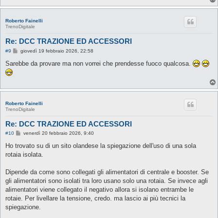
Roberto Fainelli
TrenoDigitale
Re: DCC TRAZIONE ED ACCESSORI
M
#9
giovedì 19 febbraio 2026, 22:58
e
s
Sarebbe da provare ma non vorrei che prendesse fuoco qualcosa.
s
a
g
g
i
o
Roberto Fainelli
TrenoDigitale
Re: DCC TRAZIONE ED ACCESSORI
M
#10
venerdì 20 febbraio 2026, 9:40
e
s
Ho trovato su di un sito olandese la spiegazione dell'uso di una sola
s
rotaia isolata.
a
g
g
Dipende da come sono collegati gli alimentatori di centrale e booster. Se
i
o
gli alimentatori sono isolati tra loro usano solo una rotaia. Se invece agli
alimentatori viene collegato il negativo allora si isolano entrambe le
rotaie. Per livellare la tensione, credo. ma lascio ai più tecnici la
spiegazione.