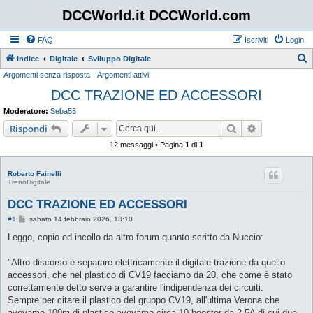
DCCWorld.it DCCWorld.com
FAQ
Iscriviti
Login
Indice
Digitale
Sviluppo Digitale
Argomenti senza risposta
Argomenti attivi
e
DCC TRAZIONE ED ACCESSORI
r
c
Moderatore:
Seba55
a
Cerca
Ricerca avan
Rispondi
12 messaggi • Pagina
1
di
1
Roberto Fainelli
TrenoDigitale
DCC TRAZIONE ED ACCESSORI
M
#1
sabato 14 febbraio 2026, 13:10
e
s
Leggo, copio ed incollo da altro forum quanto scritto da Nuccio:
s
a
g
"Altro discorso è separare elettricamente il digitale trazione da quello
g
accessori, che nel plastico di CV19 facciamo da 20, che come è stato
i
o
correttamente detto serve a garantire l'indipendenza dei circuiti.
Sempre per citare il plastico del gruppo CV19, all'ultima Verona che
avevamo 100m di plastico avevamo circa 10 booster da 2,5A di cui due