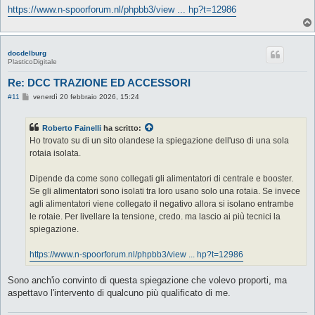
https://www.n-spoorforum.nl/phpbb3/view ... hp?t=12986
docdelburg
PlasticoDigitale
Re: DCC TRAZIONE ED ACCESSORI
M
#11
venerdì 20 febbraio 2026, 15:24
e
s
s
Roberto Fainelli
ha scritto:
a
g
Ho trovato su di un sito olandese la spiegazione dell'uso di una sola
g
rotaia isolata.
i
o
Dipende da come sono collegati gli alimentatori di centrale e booster.
Se gli alimentatori sono isolati tra loro usano solo una rotaia. Se invece
agli alimentatori viene collegato il negativo allora si isolano entrambe
le rotaie. Per livellare la tensione, credo. ma lascio ai più tecnici la
spiegazione.
https://www.n-spoorforum.nl/phpbb3/view ... hp?t=12986
Sono anch'io convinto di questa spiegazione che volevo proporti, ma
aspettavo l'intervento di qualcuno più qualificato di me.