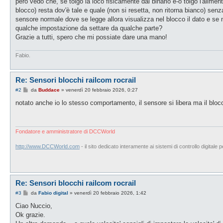
però vedo che, se tolgo la loco fisicamente dal binario e-o tolgo l'aliment
blocco) resta dov'è tale e quale (non si resetta, non ritorna bianco) sen
sensore normale dove se legge allora visualizza nel blocco il dato e se 
qualche impostazione da settare da qualche parte?
Grazie a tutti, spero che mi possiate dare una mano!
Fabio.
Re: Sensori blocchi railcom rocrail
M
#2
da
Buddace
»
venerdì 20 febbraio 2026, 0:27
e
s
notato anche io lo stesso comportamento, il sensore si libera ma il blocc
s
a
g
g
i
Fondatore e amministratore di DCCWorld
o
http://www.DCCWorld.com
- il sito dedicato interamente ai sistemi di controllo digitale p
Re: Sensori blocchi railcom rocrail
M
#3
da
Fabio digital
»
venerdì 20 febbraio 2026, 1:42
e
s
Ciao Nuccio,
s
Ok grazie.
a
g