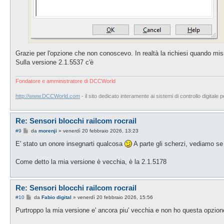
Grazie per l'opzione che non conoscevo. In realtà la richiesi quando misi
Sulla versione 2.1.5537 c'è
Fondatore e amministratore di DCCWorld
http://www.DCCWorld.com
- il sito dedicato interamente ai sistemi di controllo digitale p
Re: Sensori blocchi railcom rocrail
M
#9
da
morenji
»
venerdì 20 febbraio 2026, 13:23
e
s
E' stato un onore insegnarti qualcosa
A parte gli scherzi, vediamo se 
s
a
g
Come detto la mia versione è vecchia, è la 2.1.5178
g
i
o
Re: Sensori blocchi railcom rocrail
M
#10
da
Fabio digital
»
venerdì 20 febbraio 2026, 15:56
e
s
Purtroppo la mia versione e' ancora piu' vecchia e non ho questa opzion
s
a