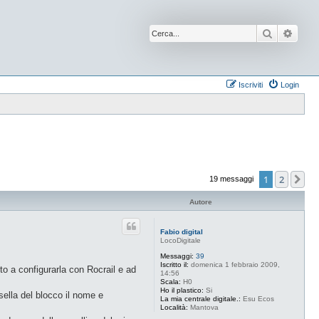
Cerca
Ricer
Iscriviti
Login
1
2
Pr
19 messaggi
Autore
Fabio digital
LocoDigitale
Messaggi:
39
Iscritto il:
domenica 1 febbraio 2009,
to a configurarla con Rocrail e ad
14:56
Scala:
H0
Ho il plastico:
Si
ella del blocco il nome e
La mia centrale digitale.:
Esu Ecos
Località:
Mantova