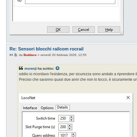
Re: Sensori blocchi railcom rocrail
M
#8
da
Buddace
»
venerdì 20 febbraio 2026, 12:55
e
s
s
morenji
ha scritto:
a
g
oddio io ricordavo l'esistenza, per sicurezza sono andato a riprendere il
g
Preciso che saranno quasi due anni che non lo tocco, è sicuramente un
i
o