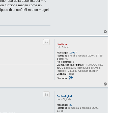
fondo rosa della casellina del mio
, non funziona magari come un
i riposo (bianco)? Mi manca magari
T
o
p
Buddace
Site Admin
Messaggi:
16957
Iscritto il:
lunedì 2 febbraio 2004, 17:25
Scala:
H0
Ho il plastico:
Si
La mia centrale digitale.:
TMWDCC TBX
zDCC Lokmaus2 HornbySelect Arnold
Intellibox Claudia_CommandStation
Località:
Torino
C
Contatta:
o
n
T
t
o
a
p
t
t
Fabio digital
a
LocoDigitale
B
u
Messaggi:
39
d
Iscritto il:
domenica 1 febbraio 2009,
d
14:56
a