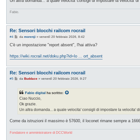
Un altra domanda... a quale velocita' consigli di impostare la velocita' 
g
i
o
Fabio.
Re: Sensori blocchi railcom rocrail
M
#4
da
morenji
»
venerdì 20 febbraio 2026, 8:42
e
s
C'è un impostazione "report absent", l'hai attiva?
s
a
g
https://wiki.rocrail.net/doku.php?id=lo ... ort_absent
g
i
o
Re: Sensori blocchi railcom rocrail
M
#5
da
Buddace
»
venerdì 20 febbraio 2026, 9:27
e
s
s
Fabio digital
ha scritto:
a
g
Ciao Nuccio,
g
Ok grazie.
i
o
Un altra domanda... a quale velocita' consigli di impostare la velocita'
Come da istruzioni il massimo è 57600, il loconet rimane sempre a 166
Fondatore e amministratore di DCCWorld