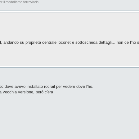
er il modellismo ferroviario.
ail, andando su proprietà centrale loconet e sottoscheda dettagli... non ce l'ho s
pc dove avevo installato rocrail per vedere dove l'ho.
 vecchia versione, però c'era