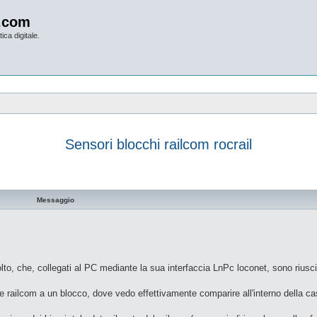
.com
ica digitale.
Sensori blocchi railcom rocrail
vanzata
Messaggio
lto, che, collegati al PC mediante la sua interfaccia LnPc loconet, sono riusci
 railcom a un blocco, dove vedo effettivamente comparire all'interno della cas