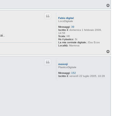
a
T
B
o
u
p
d
d
Fabio digital
a
LocoDigitale
c
e
Messaggi:
39
Iscritto il:
domenica 1 febbraio 2009,
14:56
ai..
Scala:
H0
Ho il plastico:
Si
La mia centrale digitale.:
Esu Ecos
Località:
Mantova
T
o
p
morenji
PlasticoDigitale
Messaggi:
152
Iscritto il:
venerdì 22 luglio 2005, 10:28