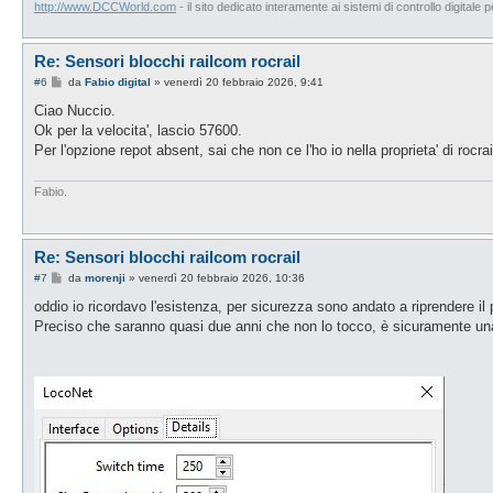
http://www.DCCWorld.com
- il sito dedicato interamente ai sistemi di controllo digitale p
Re: Sensori blocchi railcom rocrail
M
#6
da
Fabio digital
»
venerdì 20 febbraio 2026, 9:41
e
s
Ciao Nuccio.
s
Ok per la velocita', lascio 57600.
a
g
Per l'opzione repot absent, sai che non ce l'ho io nella proprieta' di rocr
g
i
o
Fabio.
Re: Sensori blocchi railcom rocrail
M
#7
da
morenji
»
venerdì 20 febbraio 2026, 10:36
e
s
oddio io ricordavo l'esistenza, per sicurezza sono andato a riprendere il 
s
Preciso che saranno quasi due anni che non lo tocco, è sicuramente una
a
g
g
i
o