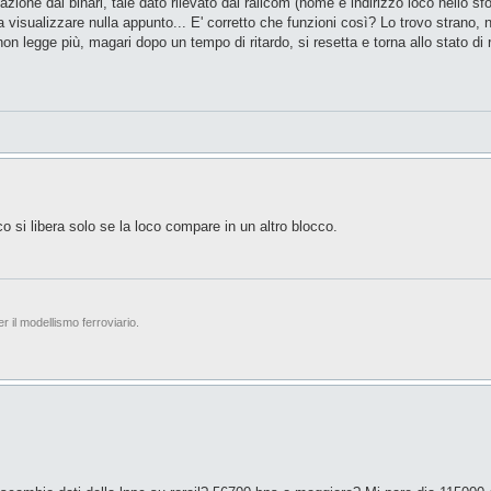
azione dai binari, tale dato rilevato dal railcom (nome e indirizzo loco nello s
za visualizzare nulla appunto... E' corretto che funzioni così? Lo trovo strano
non legge più, magari dopo un tempo di ritardo, si resetta e torna allo stato d
o si libera solo se la loco compare in un altro blocco.
er il modellismo ferroviario.