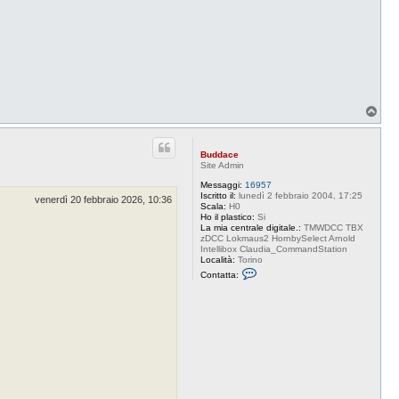
T
o
p
Buddace
Site Admin
Messaggi:
16957
Iscritto il:
lunedì 2 febbraio 2004, 17:25
venerdì 20 febbraio 2026, 10:36
Scala:
H0
Ho il plastico:
Si
La mia centrale digitale.:
TMWDCC TBX
zDCC Lokmaus2 HornbySelect Arnold
Intellibox Claudia_CommandStation
Località:
Torino
C
Contatta:
o
n
t
a
t
t
a
B
u
d
d
a