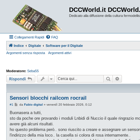
DCCWorld.it DCCWorld
Dedicato alla diffusione della cultura fermodellist
Collegamenti Rapidi
FAQ
Indice
Digitale
Software per il Digitale
Argomenti senza risposta
Argomenti attivi
Moderatore:
Seba55
Cerca
Ricerca a
Rispondi
Sensori blocchi railcom rocrail
M
#1
da
Fabio digital
»
venerdì 20 febbraio 2026, 0:12
e
s
Buonasera a tutti,
s
sto da poche ore provando i moduli Lnbidi di Nuccio il quale ringrazio mo
a
g
avere già alcuni risultati.
g
ho questo problema però.. sono riuscito a creare e assegnare un sensore
i
o
l'indirizzo della mia loco.. la casella si colora di rosa internamente..