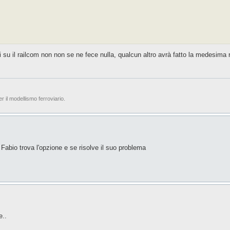
 su il railcom non non se ne fece nulla, qualcun altro avrà fatto la medesima r
er il modellismo ferroviario.
Fabio trova l'opzione e se risolve il suo problema
e..