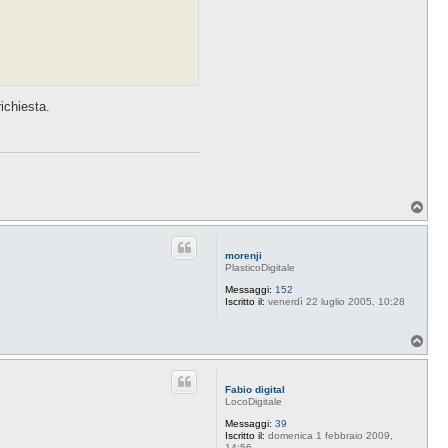
ichiesta.
T
o
p
morenji
PlasticoDigitale
Messaggi:
152
Iscritto il:
venerdì 22 luglio 2005, 10:28
T
o
p
Fabio digital
LocoDigitale
Messaggi:
39
Iscritto il:
domenica 1 febbraio 2009,
14:56