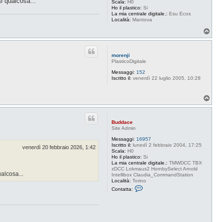
e qualcosa...
Scala:
H0
c
Ho il plastico:
Si
e
La mia centrale digitale.:
Esu Ecos
Località:
Mantova
T
o
p
morenji
PlasticoDigitale
Messaggi:
152
Iscritto il:
venerdì 22 luglio 2005, 10:28
T
o
p
Buddace
Site Admin
Messaggi:
16957
Iscritto il:
lunedì 2 febbraio 2004, 17:25
venerdì 20 febbraio 2026, 1:42
Scala:
H0
Ho il plastico:
Si
La mia centrale digitale.:
TMWDCC TBX
zDCC Lokmaus2 HornbySelect Arnold
alcosa...
Intellibox Claudia_CommandStation
Località:
Torino
C
Contatta:
o
n
t
a
t
t