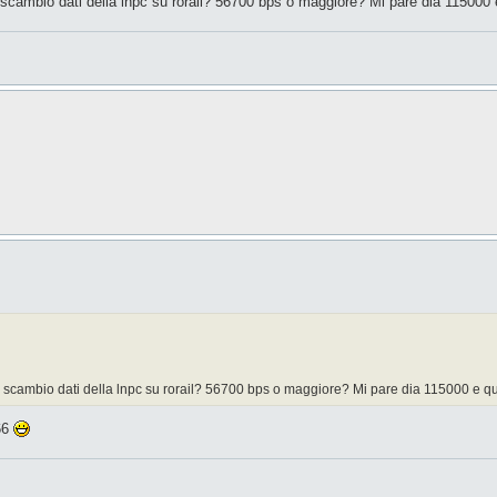
di scambio dati della lnpc su rorail? 56700 bps o maggiore? Mi pare dia 115000 
 di scambio dati della lnpc su rorail? 56700 bps o maggiore? Mi pare dia 115000 e qu
66