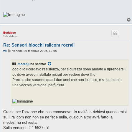
o
Buddace
Site Admin
Re: Sensori blocchi railcom rocrail
M
#8
venerdì 20 febbraio 2026, 12:55
e
s
s
morenji
ha scritto:
a
g
oddio io ricordavo l'esistenza, per sicurezza sono andato a riprendere il
g
pc dove avevo installato rocrail per vedere dove l'ho.
i
o
Preciso che saranno quasi due anni che non lo tocco, è sicuramente
una vecchia versione, però c'era
Grazie per l'opzione che non conoscevo. In realtà la richiesi quando misi
su il railcom non non se ne fece nulla, qualcun altro avrà fatto la
medesima richiesta.
Sulla versione 2.1.5537 c'è