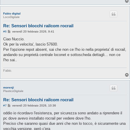
Fabio digital
LocoDigitale
Re: Sensori blocchi railcom rocrail
M
#6
venerdì 20 febbraio 2026, 9:41
e
s
Ciao Nuccio.
s
Ok per la velocita', lascio 57600.
a
g
Per l'opzione repot absent, sai che non ce l'ho io nella proprieta' di rocrail,
g
andando su proprietà centrale loconet e sottoscheda dettagli... non ce
i
o
l'ho sai..
Fabio.
morenji
PlasticoDigitale
Re: Sensori blocchi railcom rocrail
M
#7
venerdì 20 febbraio 2026, 10:36
e
s
oddio io ricordavo l'esistenza, per sicurezza sono andato a riprendere il
s
pc dove avevo installato rocrail per vedere dove l'ho.
a
g
Preciso che saranno quasi due anni che non lo tocco, è sicuramente una
g
vecchia versione, però c'era
i