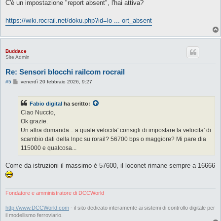
s
C'è un impostazione "report absent", l'hai attiva?
s
a
g
https://wiki.rocrail.net/doku.php?id=lo ... ort_absent
g
i
o
Buddace
Site Admin
Re: Sensori blocchi railcom rocrail
M
#5
venerdì 20 febbraio 2026, 9:27
e
s
s
Fabio digital
ha scritto:
a
g
Ciao Nuccio,
g
Ok grazie.
i
o
Un altra domanda... a quale velocita' consigli di impostare la velocita' di
scambio dati della lnpc su rorail? 56700 bps o maggiore? Mi pare dia
115000 e qualcosa...
Come da istruzioni il massimo è 57600, il loconet rimane sempre a 16666
Fondatore e amministratore di DCCWorld
http://www.DCCWorld.com
- il sito dedicato interamente ai sistemi di controllo digitale per
il modellismo ferroviario.