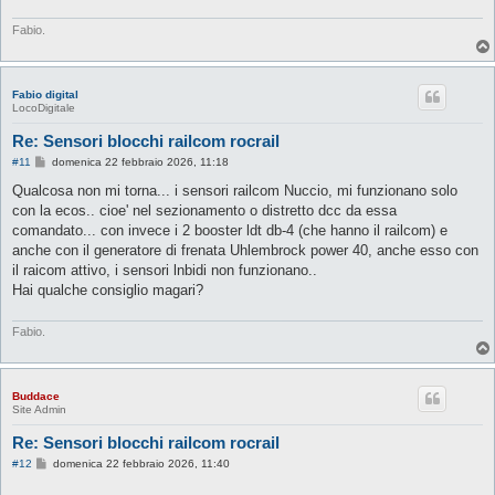
g
g
i
Fabio.
o
Fabio digital
LocoDigitale
Re: Sensori blocchi railcom rocrail
M
#11
domenica 22 febbraio 2026, 11:18
e
s
Qualcosa non mi torna... i sensori railcom Nuccio, mi funzionano solo
s
con la ecos.. cioe' nel sezionamento o distretto dcc da essa
a
g
comandato... con invece i 2 booster ldt db-4 (che hanno il railcom) e
g
anche con il generatore di frenata Uhlembrock power 40, anche esso con
i
o
il raicom attivo, i sensori lnbidi non funzionano..
Hai qualche consiglio magari?
Fabio.
Buddace
Site Admin
Re: Sensori blocchi railcom rocrail
M
#12
domenica 22 febbraio 2026, 11:40
e
s