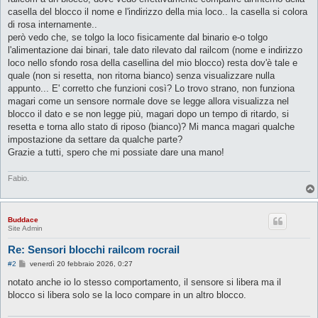
casella del blocco il nome e l'indirizzo della mia loco.. la casella si colora
di rosa internamente..
però vedo che, se tolgo la loco fisicamente dal binario e-o tolgo
l'alimentazione dai binari, tale dato rilevato dal railcom (nome e indirizzo
loco nello sfondo rosa della casellina del mio blocco) resta dov'è tale e
quale (non si resetta, non ritorna bianco) senza visualizzare nulla
appunto... E' corretto che funzioni così? Lo trovo strano, non funziona
magari come un sensore normale dove se legge allora visualizza nel
blocco il dato e se non legge più, magari dopo un tempo di ritardo, si
resetta e torna allo stato di riposo (bianco)? Mi manca magari qualche
impostazione da settare da qualche parte?
Grazie a tutti, spero che mi possiate dare una mano!
Fabio.
Buddace
Site Admin
Re: Sensori blocchi railcom rocrail
M
#2
venerdì 20 febbraio 2026, 0:27
e
s
notato anche io lo stesso comportamento, il sensore si libera ma il
s
blocco si libera solo se la loco compare in un altro blocco.
a
g
g