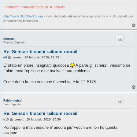
Fondatore e amministratore di DCCWorld
http://www.DCCWorld.com
- il sito dedicato interamente ai sistemi di controllo digitale per
il modellismo ferroviario.
morenji
PlasticoDigitale
Re: Sensori blocchi railcom rocrail
M
#9
venerdì 20 febbraio 2026, 13:23
e
s
E' stato un onore insegnarti qualcosa
A parte gli scherzi, vediamo se
s
Fabio trova l'opzione e se risolve il suo problema
a
g
g
Come detto la mia versione è vecchia, è la 2.1.5178
i
o
Fabio digital
LocoDigitale
Re: Sensori blocchi railcom rocrail
M
#10
venerdì 20 febbraio 2026, 15:56
e
s
Purtroppo la mia versione e' ancora piu' vecchia e non ho questa
s
opzione..
a