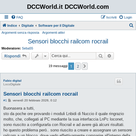
DCCWorld.it DCCWorld.com
FAQ
Iscriviti
Login
Indice
Digitale
Software per il Digitale
Argomenti senza risposta
Argomenti attivi
e
Sensori blocchi railcom rocrail
r
c
Moderatore:
Seba55
a
Cerca
Ricerca avan
Rispondi
1
2
Prossimo
19 messaggi
Fabio digital
LocoDigitale
Sensori blocchi railcom rocrail
M
#1
venerdì 20 febbraio 2026, 0:12
e
s
Buonasera a tutti,
s
sto da poche ore provando i moduli Lnbidi di Nuccio il quale ringrazio
a
g
molto, che, collegati al PC mediante la sua interfaccia LnPc loconet,
g
sono riuscito a configurarla con Rocrail e ad avere già alcuni risultati.
i
o
ho questo problema però.. sono riuscito a creare e assegnare un sensore
railcom a un blocco, dove vedo effettivamente comparire all'interno della