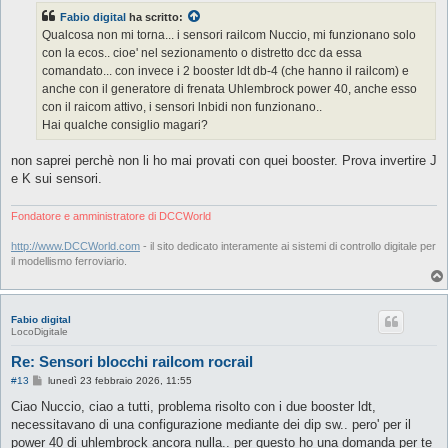
s
Fabio digital
ha scritto:
a
g
Qualcosa non mi torna... i sensori railcom Nuccio, mi funzionano solo
g
con la ecos.. cioe' nel sezionamento o distretto dcc da essa
i
o
comandato... con invece i 2 booster ldt db-4 (che hanno il railcom) e
anche con il generatore di frenata Uhlembrock power 40, anche esso
con il raicom attivo, i sensori lnbidi non funzionano..
Hai qualche consiglio magari?
non saprei perchè non li ho mai provati con quei booster. Prova invertire J
e K sui sensori.
Fondatore e amministratore di DCCWorld
http://www.DCCWorld.com
- il sito dedicato interamente ai sistemi di controllo digitale per
il modellismo ferroviario.
Fabio digital
LocoDigitale
Re: Sensori blocchi railcom rocrail
M
#13
lunedì 23 febbraio 2026, 11:55
e
s
Ciao Nuccio, ciao a tutti, problema risolto con i due booster ldt,
s
necessitavano di una configurazione mediante dei dip sw.. pero' per il
a
g
power 40 di uhlembrock ancora nulla.. per questo ho una domanda per te