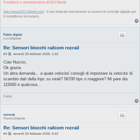
i
Fondatore e amministratore di DCCWorld
o
http://www.DCCWorld.com
- il sito dedicato interamente ai sistemi di controllo digitale per
il modellismo ferroviario.
Fabio digital
LocoDigitale
Re: Sensori blocchi railcom rocrail
M
#3
venerdì 20 febbraio 2026, 1:42
e
s
Ciao Nuccio,
s
Ok grazie.
a
g
Un altra domanda... a quale velocita' consigli di impostare la velocita' di
g
scambio dati della lnpc su rorail? 56700 bps o maggiore? Mi pare dia
i
o
115000 e qualcosa...
Fabio.
morenji
PlasticoDigitale
Re: Sensori blocchi railcom rocrail
M
#4
venerdì 20 febbraio 2026, 8:42
e