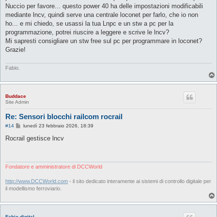
g
Nuccio per favore... questo power 40 ha delle impostazioni modificabili
i
o
mediante lncv, quindi serve una centrale loconet per farlo, che io non
ho... e mi chiedo, se usassi la tua Lnpc e un stw a pc per la
programmazione, potrei riuscire a leggere e scrive le lncv?
Mi sapresti consigliare un stw free sul pc per programmare in loconet?
Grazie!
Fabio.
Buddace
Site Admin
Re: Sensori blocchi railcom rocrail
M
#14
lunedì 23 febbraio 2026, 18:39
e
s
Rocrail gestisce lncv
s
a
g
g
i
Fondatore e amministratore di DCCWorld
o
http://www.DCCWorld.com
- il sito dedicato interamente ai sistemi di controllo digitale per
il modellismo ferroviario.
Fabio digital