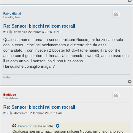
Fabio digital
LocoDigitale
Re: Sensori blocchi railcom rocrail
M
#11
domenica 22 febbraio 2026, 11:18
e
s
Qualcosa non mi torna... i sensori railcom Nuccio, mi funzionano solo
s
con la ecos.. cioe' nel sezionamento o distretto dcc da essa
a
g
comandato... con invece i 2 booster ldt db-4 (che hanno il railcom) e
g
anche con il generatore di frenata Uhlembrock power 40, anche esso con
i
o
il raicom attivo, i sensori lnbidi non funzionano..
Hai qualche consiglio magari?
Fabio.
Buddace
Site Admin
Re: Sensori blocchi railcom rocrail
M
#12
domenica 22 febbraio 2026, 11:40
e
s
s
Fabio digital
ha scritto:
a
g
Qualcosa non mi torna... i sensori railcom Nuccio, mi funzionano solo