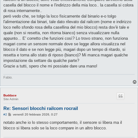
casella del blocco il nome e l'indirizzo della mia loco.. la casella si colora
di rosa internamente..
però vedo che, se tolgo la loco fisicamente dal binario e-o tolgo
l'alimentazione dai binari, tale dato rilevato dal railcom (nome e indirizzo
loco nello sfondo rosa della casellina del mio blocco) resta dov'è tale e
quale (non si resetta, non ritorna bianco) senza visualizzare nulla
appunto... E' corretto che funzioni così? Lo trovo strano, non funziona
magari come un sensore normale dove se legge allora visualizza nel
blocco il dato e se non legge più, magari dopo un tempo di ritardo, si
resetta e torna allo stato di riposo (bianco)? Mi manca magari qualche
impostazione da settare da qualche parte?
Grazie a tutti, spero che mi possiate dare una mano!
Fabio.
Buddace
Site Admin
Re: Sensori blocchi railcom rocrail
M
#2
venerdì 20 febbraio 2026, 0:27
e
s
notato anche io lo stesso comportamento, il sensore si libera ma il
s
blocco si libera solo se la loco compare in un altro blocco.
a
g
g