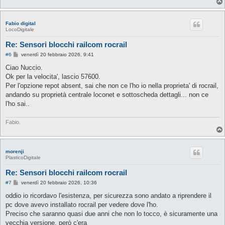
Fabio digital
LocoDigitale
Re: Sensori blocchi railcom rocrail
M
#6
venerdì 20 febbraio 2026, 9:41
e
s
Ciao Nuccio.
s
Ok per la velocita', lascio 57600.
a
g
Per l'opzione repot absent, sai che non ce l'ho io nella proprieta' di rocrail,
g
andando su proprietà centrale loconet e sottoscheda dettagli... non ce
i
o
l'ho sai..
Fabio.
morenji
PlasticoDigitale
Re: Sensori blocchi railcom rocrail
M
#7
venerdì 20 febbraio 2026, 10:36
e
s
oddio io ricordavo l'esistenza, per sicurezza sono andato a riprendere il
s
pc dove avevo installato rocrail per vedere dove l'ho.
a
g
Preciso che saranno quasi due anni che non lo tocco, è sicuramente una
g
vecchia versione, però c'era
i