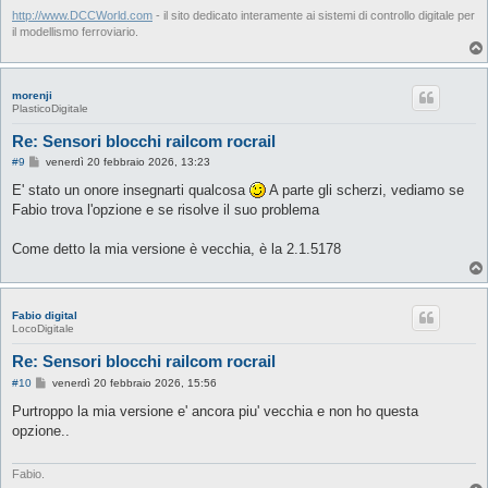
http://www.DCCWorld.com
- il sito dedicato interamente ai sistemi di controllo digitale per
il modellismo ferroviario.
morenji
PlasticoDigitale
Re: Sensori blocchi railcom rocrail
M
#9
venerdì 20 febbraio 2026, 13:23
e
s
E' stato un onore insegnarti qualcosa
A parte gli scherzi, vediamo se
s
Fabio trova l'opzione e se risolve il suo problema
a
g
g
Come detto la mia versione è vecchia, è la 2.1.5178
i
o
Fabio digital
LocoDigitale
Re: Sensori blocchi railcom rocrail
M
#10
venerdì 20 febbraio 2026, 15:56
e
s
Purtroppo la mia versione e' ancora piu' vecchia e non ho questa
s
opzione..
a
g
g
i
Fabio.
o