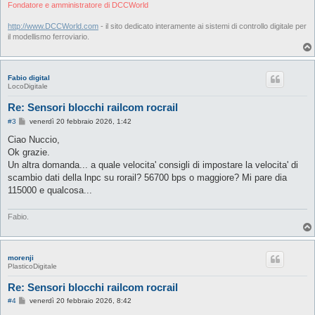
i
Fondatore e amministratore di DCCWorld
o
http://www.DCCWorld.com
- il sito dedicato interamente ai sistemi di controllo digitale per
il modellismo ferroviario.
Fabio digital
LocoDigitale
Re: Sensori blocchi railcom rocrail
M
#3
venerdì 20 febbraio 2026, 1:42
e
s
Ciao Nuccio,
s
Ok grazie.
a
g
Un altra domanda... a quale velocita' consigli di impostare la velocita' di
g
scambio dati della lnpc su rorail? 56700 bps o maggiore? Mi pare dia
i
o
115000 e qualcosa...
Fabio.
morenji
PlasticoDigitale
Re: Sensori blocchi railcom rocrail
M
#4
venerdì 20 febbraio 2026, 8:42
e