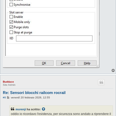
Buddace
Site Admin
Re: Sensori blocchi railcom rocrail
M
#8
venerdì 20 febbraio 2026, 12:55
e
s
s
morenji
ha scritto:
a
g
oddio io ricordavo l'esistenza, per sicurezza sono andato a riprendere il
g