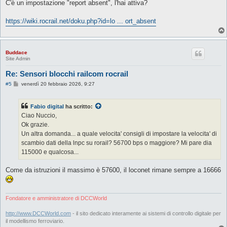
s
C'è un impostazione "report absent", l'hai attiva?
s
a
g
https://wiki.rocrail.net/doku.php?id=lo ... ort_absent
g
i
o
Buddace
Site Admin
Re: Sensori blocchi railcom rocrail
M
#5
venerdì 20 febbraio 2026, 9:27
e
s
s
Fabio digital
ha scritto:
a
g
Ciao Nuccio,
g
Ok grazie.
i
o
Un altra domanda... a quale velocita' consigli di impostare la velocita' di
scambio dati della lnpc su rorail? 56700 bps o maggiore? Mi pare dia
115000 e qualcosa...
Come da istruzioni il massimo è 57600, il loconet rimane sempre a 16666
Fondatore e amministratore di DCCWorld
http://www.DCCWorld.com
- il sito dedicato interamente ai sistemi di controllo digitale per
il modellismo ferroviario.