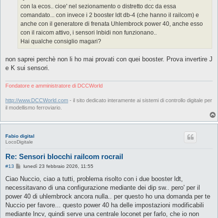
g
con la ecos.. cioe' nel sezionamento o distretto dcc da essa
i
o
comandato... con invece i 2 booster ldt db-4 (che hanno il railcom) e
anche con il generatore di frenata Uhlembrock power 40, anche esso
con il raicom attivo, i sensori lnbidi non funzionano..
Hai qualche consiglio magari?
non saprei perchè non li ho mai provati con quei booster. Prova invertire J
e K sui sensori.
Fondatore e amministratore di DCCWorld
http://www.DCCWorld.com
- il sito dedicato interamente ai sistemi di controllo digitale per
il modellismo ferroviario.
Fabio digital
LocoDigitale
Re: Sensori blocchi railcom rocrail
M
#13
lunedì 23 febbraio 2026, 11:55
e
s
Ciao Nuccio, ciao a tutti, problema risolto con i due booster ldt,
s
necessitavano di una configurazione mediante dei dip sw.. pero' per il
a
g
power 40 di uhlembrock ancora nulla.. per questo ho una domanda per te
g
Nuccio per favore... questo power 40 ha delle impostazioni modificabili
i
o
mediante lncv, quindi serve una centrale loconet per farlo, che io non