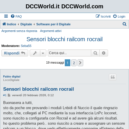
DCCWorld.it DCCWorld.com
FAQ
Iscriviti
Login
Indice
Digitale
Software per il Digitale
Argomenti senza risposta
Argomenti attivi
e
Sensori blocchi railcom rocrail
r
c
Moderatore:
Seba55
a
Cerca
Ricerca avan
Rispondi
1
2
Prossimo
19 messaggi
Fabio digital
LocoDigitale
Sensori blocchi railcom rocrail
M
#1
venerdì 20 febbraio 2026, 0:12
e
s
Buonasera a tutti,
s
sto da poche ore provando i moduli Lnbidi di Nuccio il quale ringrazio
a
g
molto, che, collegati al PC mediante la sua interfaccia LnPc loconet,
g
sono riuscito a configurarla con Rocrail e ad avere già alcuni risultati.
i
o
ho questo problema però.. sono riuscito a creare e assegnare un sensore
railcom a un blocco, dove vedo effettivamente comparire all'interno della