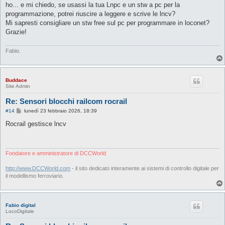
ho... e mi chiedo, se usassi la tua Lnpc e un stw a pc per la
programmazione, potrei riuscire a leggere e scrive le lncv?
Mi sapresti consigliare un stw free sul pc per programmare in loconet?
Grazie!
Fabio.
Buddace
Site Admin
Re: Sensori blocchi railcom rocrail
M
#14
lunedì 23 febbraio 2026, 18:39
e
s
Rocrail gestisce lncv
s
a
g
g
i
Fondatore e amministratore di DCCWorld
o
http://www.DCCWorld.com
- il sito dedicato interamente ai sistemi di controllo digitale per
il modellismo ferroviario.
Fabio digital
LocoDigitale