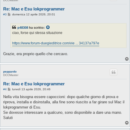
DCCMaster
Re: Mac e Esu lokprogrammer
M
#3
domenica 12 aprile 2026, 20:01
e
s
s
p48308
ha scritto:
a
g
ciao, forse qui stessa situazione
g
i
o
https://www.forum-duegieditrice.com/vie ... 34137a797e
Grazie, era proprio quello che cercavo.
peppardo
DCCMaster
Re: Mac e Esu lokprogrammer
M
#4
lunedì 13 aprile 2026, 20:46
e
s
Nella vita bisogna essere capoccioni: dopo qualche giorno di prova e
s
riprova, installa e disinstalla, alla fine sono riuscito a far girare sul Mac il
a
g
lokprogrammer di Esu.
g
Se dovesse interessare a qualcuno, sono disponibile a dare una mano.
i
o
Saluti