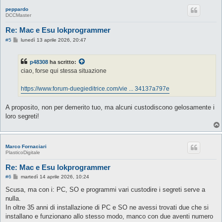
peppardo
DCCMaster
Re: Mac e Esu lokprogrammer
M
#5
lunedì 13 aprile 2026, 20:47
e
s
s
p48308
ha scritto:
a
g
ciao, forse qui stessa situazione
g
i
o
https://www.forum-duegieditrice.com/vie ... 34137a797e
A proposito, non per demerito tuo, ma alcuni custodiscono gelosamente i
loro segreti!
Marco Fornaciari
PlasticoDigitale
Re: Mac e Esu lokprogrammer
M
#6
martedì 14 aprile 2026, 10:24
e
s
Scusa, ma con i: PC, SO e programmi vari custodire i segreti serve a
s
nulla.
a
g
In oltre 35 anni di installazione di PC e SO ne avessi trovati due che si
g
installano e funzionano allo stesso modo, manco con due aventi numero
i