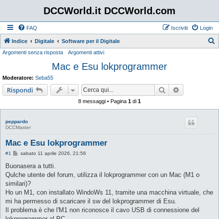
DCCWorld.it DCCWorld.com
FAQ
Iscriviti
Login
Indice
Digitale
Software per il Digitale
Argomenti senza risposta
Argomenti attivi
e
Mac e Esu lokprogrammer
r
c
Moderatore:
Seba55
a
Cerca
Ricerca avan
Rispondi
8 messaggi • Pagina
1
di
1
peppardo
DCCMaster
Mac e Esu lokprogrammer
M
#1
sabato 11 aprile 2026, 21:56
e
s
Buonasera a tutti.
s
Qulche utente del forum, utilizza il lokprogrammer con un Mac (M1 o
a
g
similari)?
g
Ho un M1, con installato WindoWs 11, tramite una macchina virtuale, che
i
o
mi ha permesso di scaricare il sw del lokprogrammer di Esu.
Il problema è che l'M1 non riconosce il cavo USB di connessione del
lokprogrammer al PC.