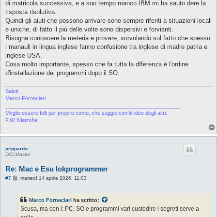
o
di matricola successiva, e a suo tempo manco IBM mi ha sauto dere la
risposta risolutiva.
Quindi gli aiuti che possono arrivare sono sempre riferiti a situazioni locali
e uniche, di fatto il più delle volte sono dispersivi e forvianti.
Bisogna conoscere la meteria e provare, sorvolando sul fatto che spesso
i manauli in lingua inglese fanno confusione tra inglese di madre patria e
inglese USA.
Cosa molto importante, spesso che fa tutta la dfferenza è l'ordine
d'installazione dei programmi dopo il SO.
Saluti
Marco Fornaciari
____________________________________________________________
Meglio essere folli per proprio conto, che saggio con le idee degli altri.
F.W. Nietzshe
peppardo
DCCMaster
Re: Mac e Esu lokprogrammer
M
#7
martedì 14 aprile 2026, 11:03
e
s
s
Marco Fornaciari
ha scritto:
a
g
Scusa, ma con i: PC, SO e programmi vari custodire i segreti serve a
g