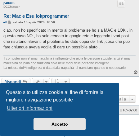
p48308
DCCMaster
Re: Mac e Esu lokprogrammer
M
#8
sabato 18 aprile 2026, 18:59
e
s
ciao, non ho specificato in merito al problema se ho sia MAC e LOK , in
s
questo caso NO , ho solo cercato in google rete e leggendo i vari post
a
g
che risultano rilevanti al problema ho dato copia del link ,cosa che puo
g
fare chiunque aveva voglia di dare un possibile aiuto .
i
o
Il computer non e' una macchina intelligente che aiuta le persone stupide, anzi e' una
macchina stupida che funziona solo nelle mani delle persone intelligenti
La misura dell^intelligenza è data dalla capacità di cambiare quando è necessario
Rispondi
8 messaggi • Pagina
1
di
1
Questo sito utilizza cookie al fine di fornire la
Vai a
migliore navigazione possibile
Ulteriori informazioni
Indice
Cancella cookie
Tutti gli orari sono
UTC+02:00
Style Developer by ©
GTA game
Forum.
Accetto
Creato da
phpBB
® Forum Software © phpBB Limited
Traduzione Italiana
phpBB-Italia.it
Privacy
|
Condizioni