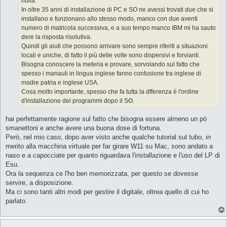
nulla.
i
o
In oltre 35 anni di installazione di PC e SO ne avessi trovati due che si
installano e funzionano allo stesso modo, manco con due aventi
numero di matricola successiva, e a suo tempo manco IBM mi ha sauto
dere la risposta risolutiva.
Quindi gli aiuti che possono arrivare sono sempre riferiti a situazioni
locali e uniche, di fatto il più delle volte sono dispersivi e forvianti.
Bisogna conoscere la meteria e provare, sorvolando sul fatto che
spesso i manauli in lingua inglese fanno confusione tra inglese di
madre patria e inglese USA.
Cosa molto importante, spesso che fa tutta la dfferenza è l'ordine
d'installazione dei programmi dopo il SO.
hai perfettamente ragione sul fatto che bisogna essere almeno un pò
smanettoni e anche avere una buona dose di fortuna.
Però, nel mio caso, dopo aver visto anche qualche tutorial sul tubo, in
merito alla macchina virtuale per far girare W11 su Mac, sono andato a
naso e a capocciate per quanto riguardava l'installazione e l'uso del LP di
Esu.
Ora la sequenza ce l'ho ben memorizzata, per questo se dovesse
servire, a disposizione.
Ma ci sono tanti altri modi per gestire il digitale, oltrea quello di cui ho
parlato.