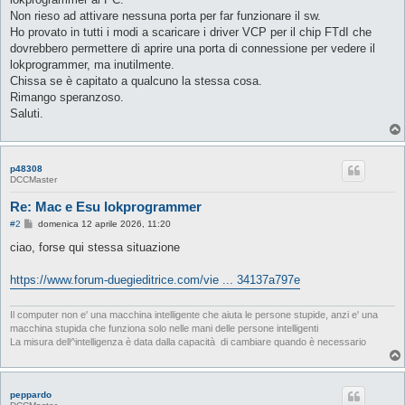
Non rieso ad attivare nessuna porta per far funzionare il sw.
Ho provato in tutti i modi a scaricare i driver VCP per il chip FTdI che
dovrebbero permettere di aprire una porta di connessione per vedere il
lokprogrammer, ma inutilmente.
Chissa se è capitato a qualcuno la stessa cosa.
Rimango speranzoso.
Saluti.
p48308
DCCMaster
Re: Mac e Esu lokprogrammer
M
#2
domenica 12 aprile 2026, 11:20
e
s
ciao, forse qui stessa situazione
s
a
g
https://www.forum-duegieditrice.com/vie ... 34137a797e
g
i
o
Il computer non e' una macchina intelligente che aiuta le persone stupide, anzi e' una
macchina stupida che funziona solo nelle mani delle persone intelligenti
La misura dell^intelligenza è data dalla capacità di cambiare quando è necessario
peppardo